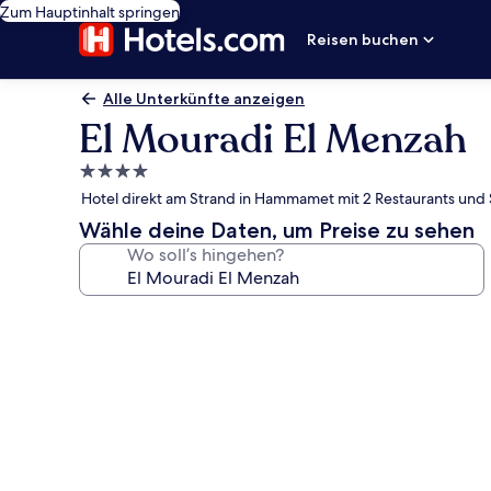
Zum Hauptinhalt springen
Reisen buchen
Alle Unterkünfte anzeigen
El Mouradi El Menzah
4.0-
Sterne-
Hotel direkt am Strand in Hammamet mit 2 Restaurants und
Unterkunft
Wähle deine Daten, um Preise zu sehen
Wo soll’s hingehen?
Fotogalerie
von
El
Mouradi
El
Menzah