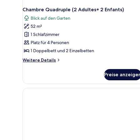
Chambre Quadruple (2 Adultes+ 2 Enfants)
Blick auf den Garten
52 m²
1 Schlafzimmer
Platz für 4 Personen
1 Doppelbett und 2 Einzelbetten
Weitere
Weitere Details
Details
für
Preise anzeige
Chambre
Quadruple
(2
Adultes+
2
Enfants)