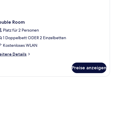
ouble Room
Platz für 2 Personen
1 Doppelbett ODER 2 Einzelbetten
Kostenloses WLAN
itere
itere Details
tails
r
Preise anzeigen
uble
oom