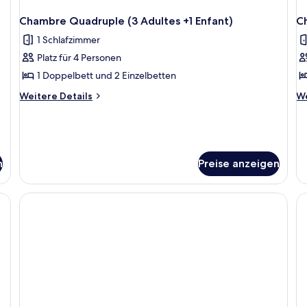
Chambre Quadruple (3 Adultes +1 Enfant)
C
1 Schlafzimmer
Platz für 4 Personen
1 Doppelbett und 2 Einzelbetten
Weitere
We
Weitere Details
We
Details
De
für
fü
Chambre
C
Quadruple
Qu
(3
(1
n
Preise anzeigen
Adultes
Ad
+1
En
Enfant)