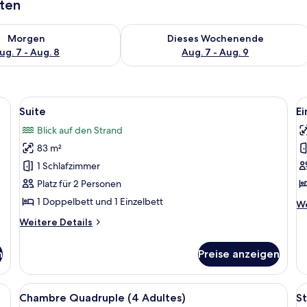
aten
 - Aug. 7.
 Verfügbarkeit für morgen, Aug. 7 - Aug. 8.
Überprüfe die Verfügbarkeit für dies
Morgen
Dieses Wochenende
ug. 7 - Aug. 8
Aug. 7 - Aug. 9
eibtisch mit Computer, Fernseher und Balkon mit Blick.
Alle
Ein Hotelzimmer mit Bett, Schreibtisc
Al
9
Suite
E
Fotos
F
Blick auf den Strand
für
f
83 m²
Suite
E
anzeigen
a
1 Schlafzimmer
Platz für 2 Personen
1 Doppelbett und 1 Einzelbett
We
We
De
Weitere
Weitere Details
fü
Details
Ei
für
n
Preise anzeigen
Suite
eibtisch mit Computer, Fernseher und Balkon mit Blick.
Alle
Ein Hotelzimmer mit Bett, Schreibtisc
Al
7
Chambre Quadruple (4 Adultes)
S
Fotos
F