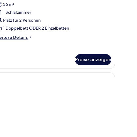
36 m²
ür
1 Schlafzimmer
tandardzimmer
nzeigen
Platz für 2 Personen
1 Doppelbett ODER 2 Einzelbetten
itere
itere Details
tails
r
andardzimmer
Preise anzeigen