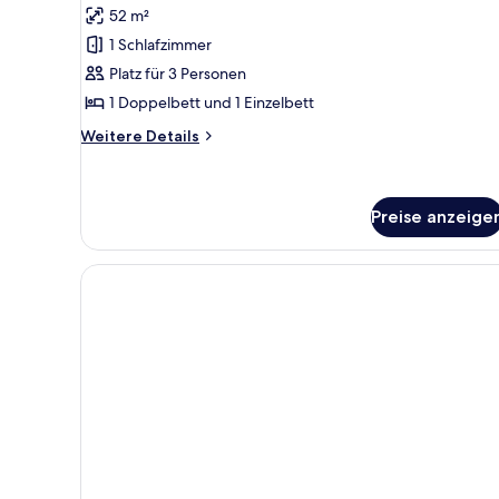
52 m²
für
1 Schlafzimmer
Chambre
Triple
Platz für 3 Personen
(3
1 Doppelbett und 1 Einzelbett
Adultes)
Weitere
Weitere Details
anzeigen
Details
für
Chambre
Triple
Preise anzeige
(3
Adultes)