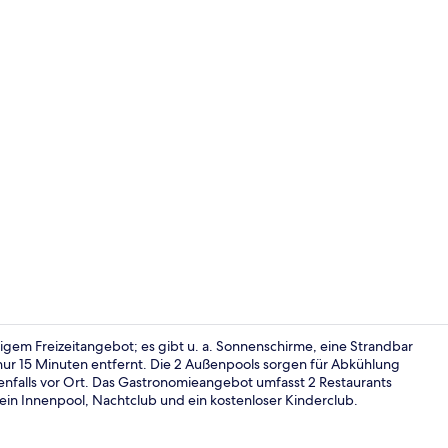
2 Restaurant
itigem Freizeitangebot; es gibt u. a. Sonnenschirme, eine Strandbar
ur 15 Minuten entfernt. Die 2 Außenpools sorgen für Abkühlung
benfalls vor Ort. Das Gastronomieangebot umfasst 2 Restaurants
Rezeption
ein Innenpool, Nachtclub und ein kostenloser Kinderclub.