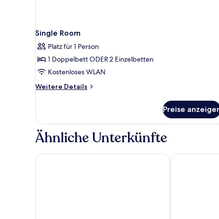
Single Room
Platz für 1 Person
1 Doppelbett ODER 2 Einzelbetten
Kostenloses WLAN
Weitere
Weitere Details
Details
für
Preise anzeige
Single
Room
Ähnliche Unterkünfte
Nahrawess Resort & Thalasso
Green Golf 