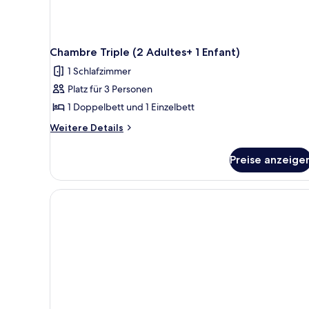
Chambre Triple (2 Adultes+ 1 Enfant)
1 Schlafzimmer
Platz für 3 Personen
1 Doppelbett und 1 Einzelbett
Weitere
Weitere Details
Details
für
Preise anzeige
Chambre
Triple
(2
Adultes+
1
Enfant)