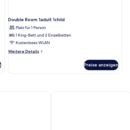
Double Room 1adult 1child
Platz für 1 Person
1 King-Bett und 2 Einzelbetten
Kostenloses WLAN
Weitere
Weitere Details
Details
für
n
Preise anzeigen
Double
Room
1adult
1child
Hammamet
Hotel Menara