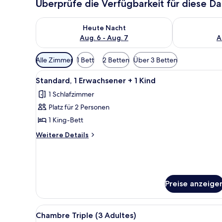
Überprüfe die Verfügbarkeit für diese D
Überprüfe die Verfügbarkeit für heute Nacht, Aug. 6
Überprüfe die
Heute Nacht
Aug. 6 - Aug. 7
A
Verfügbare
Alle Zimmer
1 Bett
2 Betten
Über 3 Betten
Filter
Alle
Ein Hotelzimmer mit Bett, Schr
für
8
Standard, 1 Erwachsener + 1 Kind
Fotos
Zimmer
1 Schlafzimmer
für
Platz für 2 Personen
Standard,
1
1 King-Bett
Erwachsener
Weitere
Weitere Details
+
Details
für
1
Standard,
Kind
1
anzeigen
Erwachsener
Preise anzeige
+
1
Kind
Alle
Ein Hotelzimmer mit Bett, Schr
8
Chambre Triple (3 Adultes)
Fotos