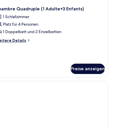
hambre Quadruple (1 Adulte+3 Enfants)
1 Schlafzimmer
Platz für 4 Personen
1 Doppelbett und 2 Einzelbetten
itere
itere Details
tails
r
hambre
adruple
Preise anzeigen
ulte+3
fants)