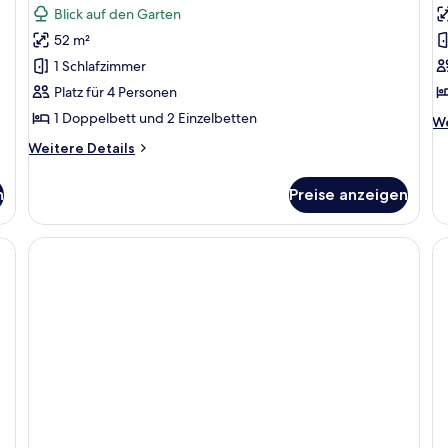
Blick auf den Garten
für
f
52 m²
Chambre
S
Quadruple
a
1 Schlafzimmer
(4
Platz für 4 Personen
Adultes)
1 Doppelbett und 2 Einzelbetten
We
We
anzeigen
De
Weitere
Weitere Details
fü
Details
St
für
n
Preise anzeigen
Chambre
Quadruple
(4
Adultes)