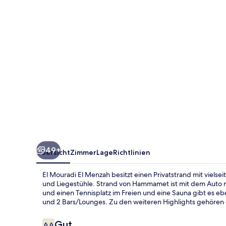
49+
Übersicht
Zimmer
Lage
Richtlinien
El Mouradi El Menzah besitzt einen Privatstrand mit vielse
und Liegestühle. Strand von Hammamet ist mit dem Auto n
und einen Tennisplatz im Freien und eine Sauna gibt es e
und 2 Bars/Lounges. Zu den weiteren Highlights gehören 
Bewertungen
Gut
6,6