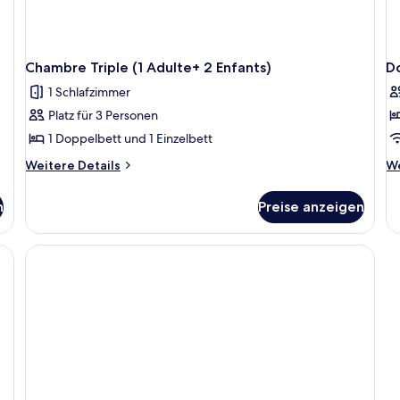
Chambre Triple (1 Adulte+ 2 Enfants)
D
1 Schlafzimmer
Platz für 3 Personen
1 Doppelbett und 1 Einzelbett
Weitere
We
Weitere Details
We
Details
De
für
fü
n
Preise anzeigen
Chambre
Do
Triple
R
(1
Adulte+
2
Enfants)