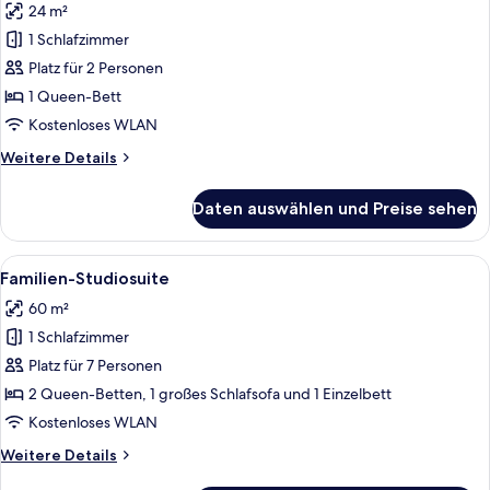
24 m²
für
1 Schlafzimmer
Design-
Doppelzimmer
Platz für 2 Personen
anzeigen
1 Queen-Bett
Kostenloses WLAN
Weitere
Weitere Details
Details
für
Daten auswählen und Preise sehen
Design-
Doppelzimmer
Alle
Ein modernes Hotelzimmer mit Holzbo
7
Familien-Studiosuite
Fotos
60 m²
für
1 Schlafzimmer
Familien-
Studiosuite
Platz für 7 Personen
anzeigen
2 Queen-Betten, 1 großes Schlafsofa und 1 Einzelbett
Kostenloses WLAN
Weitere
Weitere Details
Details