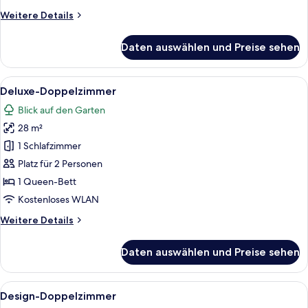
Weitere
Weitere Details
Details
für
Daten auswählen und Preise sehen
Familienstudio
Alle
Ein Hotelzimmer mit Sofa, kleinem Tisc
4
Deluxe-Doppelzimmer
Fotos
Blick auf den Garten
für
28 m²
Deluxe-
Doppelzimmer
1 Schlafzimmer
anzeigen
Platz für 2 Personen
1 Queen-Bett
Kostenloses WLAN
Weitere
Weitere Details
Details
für
Daten auswählen und Preise sehen
Deluxe-
Doppelzimmer
Alle
Ein Schlafzimmer mit einem Bett, ein
4
Design-Doppelzimmer
Fotos