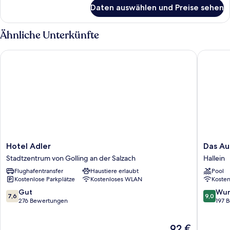
für
Daten auswählen und Preise sehen
Familien-
Studiosuite
Ähnliche Unterkünfte
Hotel Adler
Das Au- 
Hotel
Das
Hotel Adler
Das Au
Adler
Au-
Stadtzentrum von Golling an der Salzach
Hallein
Stadtzentrum
Gut
Flughafentransfer
Haustiere erlaubt
Pool
von
Hallein
Kostenlose Parkplätze
Kostenloses WLAN
Koste
Golling
an
7.6
9.0
Gut
Wun
7,6
9,0
der
von
von
276 Bewertungen
197 
Salzach
10,
10,
Gut,
Wunder
Der
92 €
276
197