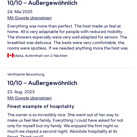
10/10 – Außergewöhnlich
24. Mai 2025
Mit Google übersetzen
Everything was more than perfect. The host made us feel at
home. All is very adaptable for people with reduced mobility.
The showers especially were very well adapted for seniors. The
breakfast was delicious. The beds were very comfortable, the
rooms were spotless. If we needed anything more the host was
always able to provide. Walking distance to pharmacy, grocery
Maika, Aufenthalt von 2 Nächten
store, etc. I highly recommend this stay.
Verifizierte Bewertung
10/10 – Außergewöhnlich
23. Aug. 2023
Mit Google übersetzen
Finest example of hospitality
The owner is so incredibly nice. She went out of her way to
make us feel like family. Everything I could have asked for not
only for myself but my family. We enjoyed the first night so
much we stayed a second night. Absolute hospitality at its
finest. Thank you!!!