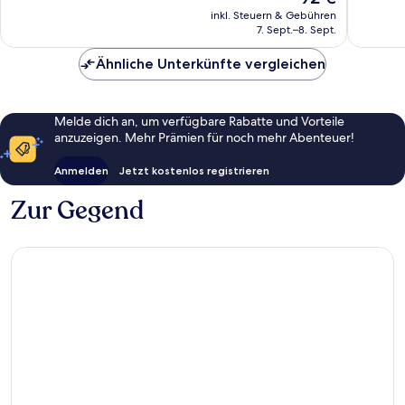
Preis
Bewertungen
Bewert
inkl. Steuern & Gebühren
beträgt
7. Sept.–8. Sept.
92 €
Ähnliche Unterkünfte vergleichen
Melde dich an, um verfügbare Rabatte und Vorteile
anzuzeigen. Mehr Prämien für noch mehr Abenteuer!
Anmelden
Jetzt kostenlos registrieren
Zur Gegend