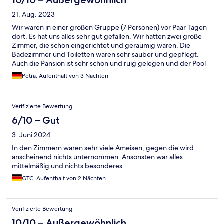
10/10 – Außergewöhnlich
21. Aug. 2023
Wir waren in einer großen Gruppe (7 Personen) vor Paar Tagen
dort. Es hat uns alles sehr gut gefallen. Wir hatten zwei große
Zimmer, die schön eingerichtet und geräumig waren. Die
Badezimmer und Toiletten waren sehr sauber und gepflegt.
Auch die Pansion ist sehr schön und ruig gelegen und der Pool
ist im Sommer ein absolutes Highlight !! Die Gastgeberin ist sehr
Petra, Aufenthalt von 3 Nächten
herzlich und aufgeschlossen. Viele Grüße an alle und es war
nicht unser letzter Besuch
Verifizierte Bewertung
6/10 – Gut
3. Juni 2024
In den Zimmern waren sehr viele Ameisen, gegen die wird
anscheinend nichts unternommen. Ansonsten war alles
mittelmäßig und nichts besonderes.
GTC, Aufenthalt von 2 Nächten
Verifizierte Bewertung
10/10 – Außergewöhnlich