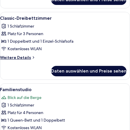
Classic-
Doppelzimmer
Alle
Ein gemütliches Zimmer mit Holzwandv
4
Classic-Dreibettzimmer
Fotos
1 Schlafzimmer
für
Platz für 3 Personen
Classic-
Dreibettzimmer
1 Doppelbett und 1 Einzel-Schlafsofa
anzeigen
Kostenloses WLAN
Weitere
Weitere Details
Details
für
Daten auswählen und Preise sehen
Classic-
Dreibettzimmer
Alle
Ein Schlafzimmer mit einem Bett, ein
5
Familienstudio
Fotos
Blick auf die Berge
für
1 Schlafzimmer
Familienstudio
anzeigen
Platz für 4 Personen
1 Queen-Bett und 1 Doppelbett
Kostenloses WLAN