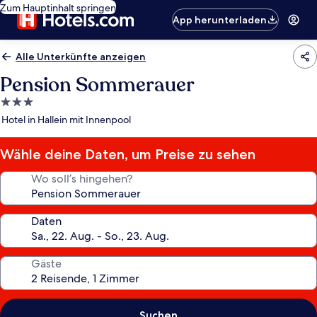
Zum Hauptinhalt springen
App herunterladen
Alle Unterkünfte anzeigen
Pension Sommerauer
3.0-
Sterne-
Hotel in Hallein mit Innenpool
Unterkunft
Wähle deine Daten, um Preise zu sehen
Wo soll’s hingehen?
Daten
Gäste
Suchen