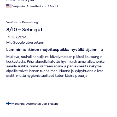
Benjamin, Aufenthalt von 1 Nacht
Verifizierte Bewertung
8/10 – Sehr gut
14. Juli 2024
Mit Google übersetzen
Lämminhenkinen majoituspaikka hyvällä sijainnilla
Mukava, rauhallinen sijainti kävelymatkan päässä kaupungin
keskustasta. Piha-alueella katettu hyvin siisti uima-allas, jonka
äärellä suihku. Suihkulähteen solina ja parvekkeelta näkymä
alpeille toivat ihanan tunnelman. Huone ja kylpyhuone olivat
siistit, mutta hygieniatuotteet kuten käsisaippua ja
suihkusaippua puuttuivat. Sängyt kohtuullisen hyvät. Huoneen
sisustus sekä osa liinavaatteista voisi kaivata päivittämistä. Palvelu
ja asiakkaan kohtaaminen oli erinomaisen hyvää! Kodinomainen
tunnelma, erittäin mukava ja lämmin vastaanotto sekä hyvästelyt
poistuessa. Ps. Varsinkin ilta-aikaan läheisestä navetasta
kantautui lannan hajua, mikä alueella lienee melko tavallista.
Marianna, Aufenthalt von 1 Nacht