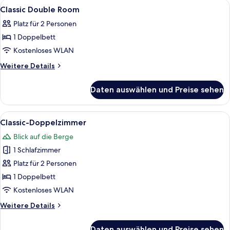
Alle
Ein Zimmer mit Holzboden, einem Bett
4
Classic Double Room
Fotos
Platz für 2 Personen
für
1 Doppelbett
Classic
Double
Kostenloses WLAN
Room
Weitere
Weitere Details
anzeigen
Details
für
Daten auswählen und Preise sehen
Classic
Double
Room
Alle
Ein Zimmer mit Holzboden, einem Bett
4
Classic-Doppelzimmer
Fotos
Blick auf die Berge
für
1 Schlafzimmer
Classic-
Doppelzimmer
Platz für 2 Personen
anzeigen
1 Doppelbett
Kostenloses WLAN
Weitere
Weitere Details
Details
für
Daten auswählen und Preise sehen