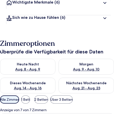
Wichtigste Merkmale
(6)
Sich wie zu Hause fühlen
(6)
Zimmeroptionen
Überprüfe die Verfügbarkeit für diese Daten
Überprüfe die Verfügbarkeit für heute Nacht, Aug. 8 - Aug. 9.
Überprüfe die Verfügbarkeit f
Heute Nacht
Morgen
Aug. 8 - Aug. 9
Aug. 9 - Aug. 10
Überprüfe die Verfügbarkeit für dieses Wochenende, Aug. 14 -
Überprüfe die Verfügbarkeit f
Dieses Wochenende
Nächstes Wochenende
Aug. 14 - Aug. 16
Aug. 21 - Aug. 23
Verfügbare
Alle Zimmer
1 Bett
2 Betten
Über 3 Betten
Filter
für
Anzeige von 7 von 7 Zimmern
Zimmer