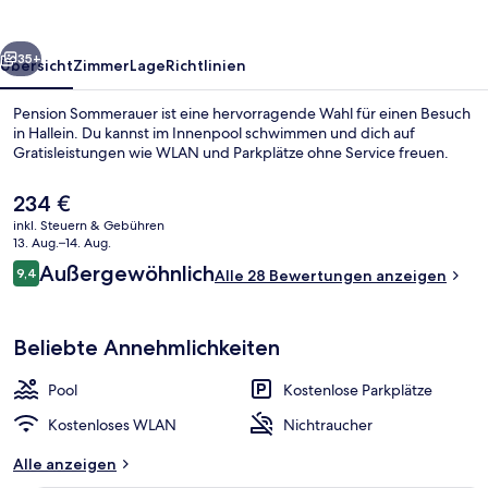
rück
Weiter
35+
Übersicht
Zimmer
Lage
Richtlinien
Pension Sommerauer ist eine hervorragende Wahl für einen Besuch
in Hallein. Du kannst im Innenpool schwimmen und dich auf
Gratisleistungen wie WLAN und Parkplätze ohne Service freuen.
Der
234 €
aktuelle
inkl. Steuern & Gebühren
Preis
13. Aug.–14. Aug.
beträgt
Bewertungen
Außergewöhnlich
9,4
Alle 28 Bewertungen anzeigen
234 €.
9,4 von 10.
Innenpool
Beliebte Annehmlichkeiten
Pool
Kostenlose Parkplätze
Kostenloses WLAN
Nichtraucher
Alle anzeigen