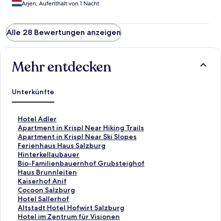
Arjen, Aufenthalt von 1 Nacht
Alle 28 Bewertungen anzeigen
Mehr entdecken
Unterkünfte
L
Hotel Adler
i
L
Apartment in Krispl Near Hiking Trails
n
i
L
Apartment in Krispl Near Ski Slopes
k
n
i
L
Ferienhaus Haus Salzburg
,
k
n
i
L
Hinterkellaubauer
d
,
k
n
i
L
Bio-Familienbauernhof Grubsteighof
e
d
,
k
n
i
L
Haus Brunnleiten
r
e
d
,
k
n
i
L
Kaiserhof Anif
d
r
e
d
,
k
n
i
L
Cocoon Salzburg
i
d
r
e
d
,
k
n
i
L
Hotel Sallerhof
e
i
d
r
e
d
,
k
n
i
L
Altstadt Hotel Hofwirt Salzburg
f
e
i
d
r
e
d
,
k
n
i
L
Hotel im Zentrum für Visionen