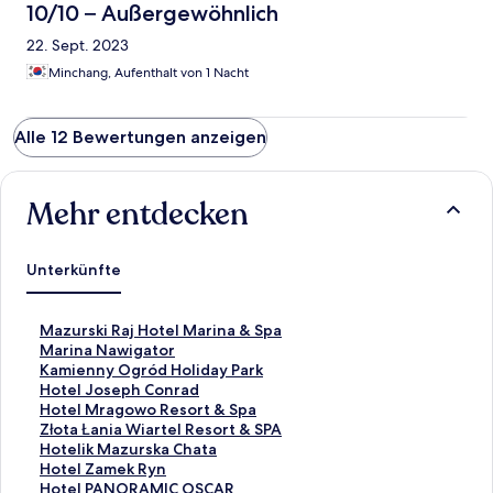
10/10 – Außergewöhnlich
22. Sept. 2023
Minchang, Aufenthalt von 1 Nacht
Alle 12 Bewertungen anzeigen
Mehr entdecken
Unterkünfte
L
Mazurski Raj Hotel Marina & Spa
i
L
Marina Nawigator
n
i
L
Kamienny Ogród Holiday Park
k
n
i
L
Hotel Joseph Conrad
,
k
n
i
L
Hotel Mragowo Resort & Spa
d
,
k
n
i
L
Złota Łania Wiartel Resort & SPA
e
d
,
k
n
i
L
Hotelik Mazurska Chata
r
e
d
,
k
n
i
L
Hotel Zamek Ryn
d
r
e
d
,
k
n
i
L
Hotel PANORAMIC OSCAR