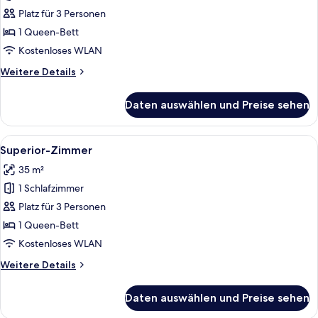
Zimmer
Platz für 3 Personen
anzeigen
1 Queen-Bett
Kostenloses WLAN
Weitere
Weitere Details
Details
für
Daten auswählen und Preise sehen
Premium-
Zimmer
Alle
Ein Hotelzimmer mit einem Bett, zwei
4
Superior-Zimmer
Fotos
35 m²
für
1 Schlafzimmer
Superior-
Zimmer
Platz für 3 Personen
anzeigen
1 Queen-Bett
Kostenloses WLAN
Weitere
Weitere Details
Details
für
Daten auswählen und Preise sehen
Superior-
Zimmer