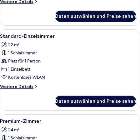
Weitere
Weitere Details
Details
für
Daten auswählen und Preise sehen
Standardzimmer
Alle
Ein Hotelzimmer mit Schreibtisch aus 
3
Standard-Einzelzimmer
Fotos
22 m²
für
1 Schlafzimmer
Standard-
Einzelzimmer
Platz für 1 Person
anzeigen
1 Einzelbett
Kostenloses WLAN
Weitere
Weitere Details
Details
für
Daten auswählen und Preise sehen
Standard-
Einzelzimmer
Alle
Ein Hotelzimmer mit einem Bett, zwei
5
Premium-Zimmer
Fotos
24 m²
für
1 Schlafzimmer
Premium-