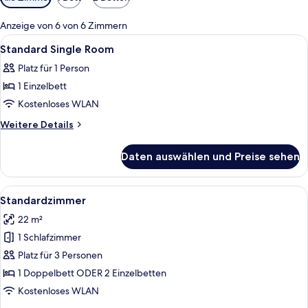
Filter
für
Anzeige von 6 von 6 Zimmern
Zimmer
Alle
Ein Hotelzimmer mit einem Bett, eine
3
Standard Single Room
Fotos
Platz für 1 Person
für
1 Einzelbett
Standard
Single
Kostenloses WLAN
Room
Weitere
Weitere Details
anzeigen
Details
für
Daten auswählen und Preise sehen
Standard
Single
Room
Alle
Ein Hotelzimmer mit Holztisch, Stuhl,
6
Standardzimmer
Fotos
22 m²
für
1 Schlafzimmer
Standardzimmer
anzeigen
Platz für 3 Personen
1 Doppelbett ODER 2 Einzelbetten
Kostenloses WLAN