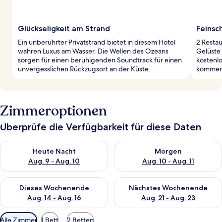
Glückseligkeit am Strand
Feinsc
Ein unberührter Privatstrand bietet in diesem Hotel
2 Restau
wahren Luxus am Wasser. Die Wellen des Ozeans
Gelüste 
sorgen für einen beruhigenden Soundtrack für einen
kostenlo
unvergesslichen Rückzugsort an der Küste.
kommend
Zimmeroptionen
Überprüfe die Verfügbarkeit für diese Daten
Überprüfe die Verfügbarkeit für heute Nacht, Aug. 9 - Aug. 10
Überprüfe die Verfügbarkeit fü
Heute Nacht
Morgen
Aug. 9 - Aug. 10
Aug. 10 - Aug. 11
Überprüfe die Verfügbarkeit für dieses Wochenende, Aug. 14 -
Überprüfe die Verfügbarkeit f
Dieses Wochenende
Nächstes Wochenende
Aug. 14 - Aug. 16
Aug. 21 - Aug. 23
Verfügbare
Alle Zimmer
1 Bett
2 Betten