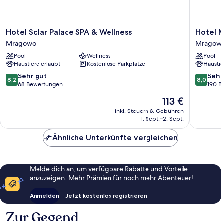
Hotel
Hotel
Hotel Solar Palace SPA & Wellness
Hotel 
Solar
Mragow
Mragowo
Mrago
Palace
Resort
Pool
Wellness
Pool
SPA
&
Haustiere erlaubt
Kostenlose Parkplätze
Hausti
&
Spa
Wellness
Mragow
8.2
8.0
Sehr gut
Seh
8,2
8,0
Mragowo
von
von
68 Bewertungen
190 
10,
10,
Der
113 €
Sehr
Sehr
Preis
gut,
gut,
inkl. Steuern & Gebühren
beträgt
1. Sept.–2. Sept.
68
190
113 €
Bewertungen
Bewert
Ähnliche Unterkünfte vergleichen
Melde dich an, um verfügbare Rabatte und Vorteile
anzuzeigen. Mehr Prämien für noch mehr Abenteuer!
Anmelden
Jetzt kostenlos registrieren
Zur Gegend