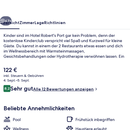
rück
Weiter
47+
Übersicht
Zimmer
Lage
Richtlinien
Kinder sind im Hotel Robert's Port gar kein Problem, denn der
kostenlose Kinderclub verspricht viel Spaß und Kurzweil für kleine
Gäste. Du kannst in einem der 2 Restaurants etwas essen und dich
im Wellnessbereich mit Warmsteinmassagen,
Gesichtsbehandlungen oder Hydrotherapie verwöhnen lassen. Ein
Innenpool, eine Bar/Lounge und Fitnessmöglichkeiten gehören
ebenfalls zum Angebot.
Der
122 €
aktuelle
inkl. Steuern & Gebühren
Preis
4. Sept.–5. Sept.
Fassade der Unterkunft
beträgt
Bewertungen
Sehr gut
8,2
Alle 12 Bewertungen anzeigen
122 €.
8,2 von 10.
Beliebte Annehmlichkeiten
Pool
Frühstück inbegriffen
Wellness
Haustiere erlaubt