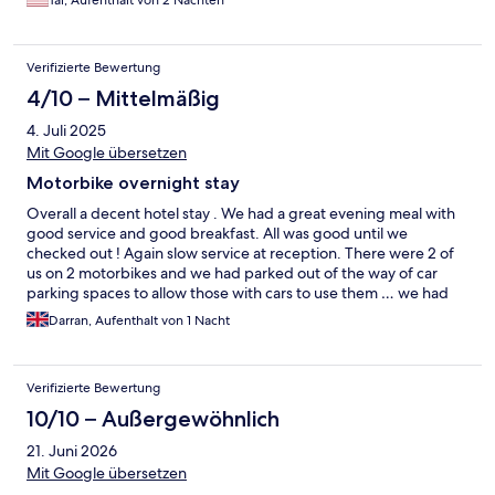
Verifizierte Bewertung
4/10 – Mittelmäßig
4. Juli 2025
Mit Google übersetzen
Motorbike overnight stay
Overall a decent hotel stay . We had a great evening meal with
good service and good breakfast. All was good until we
checked out ! Again slow service at reception. There were 2 of
us on 2 motorbikes and we had parked out of the way of car
parking spaces to allow those with cars to use them … we had
managed to park in an area where no car could park . I had
Darran, Aufenthalt von 1 Nacht
requested a space when booking our stay and the literature
accompanying the hotel detailed that parking was free if a prior
request was made . So given that we didn’t take up a car
Verifizierte Bewertung
parking space and I requested a space ….. the male receptionist
insisted we paid to park despite my objections. He successfully
10/10 – Außergewöhnlich
managed to ensure we left with a bad experience from this
21. Juni 2026
hotel by this ridiculous action of insisting we paid to park …..
some training in customer service and decision making
Mit Google übersetzen
required. Would not recommend this hotel as a result