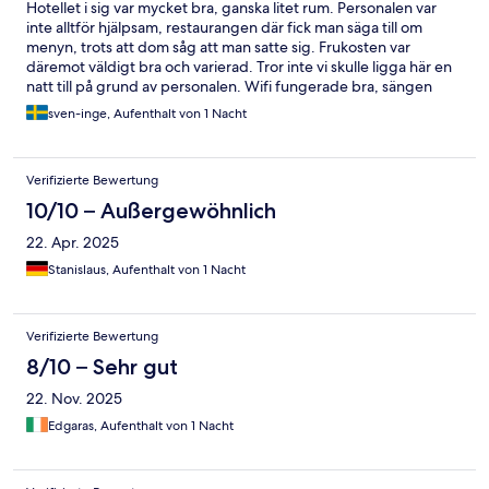
Hotellet i sig var mycket bra, ganska litet rum. Personalen var
inte alltför hjälpsam, restaurangen där fick man säga till om
menyn, trots att dom såg att man satte sig. Frukosten var
däremot väldigt bra och varierad. Tror inte vi skulle ligga här en
natt till på grund av personalen. Wifi fungerade bra, sängen
väldigt bra sov väldigt gott här
sven-inge, Aufenthalt von 1 Nacht
Verifizierte Bewertung
10/10 – Außergewöhnlich
22. Apr. 2025
Stanislaus, Aufenthalt von 1 Nacht
Verifizierte Bewertung
8/10 – Sehr gut
22. Nov. 2025
Edgaras, Aufenthalt von 1 Nacht