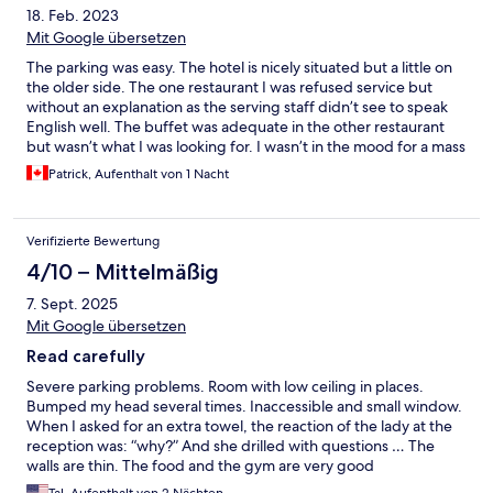
18. Feb. 2023
Mit Google übersetzen
The parking was easy. The hotel is nicely situated but a little on
the older side. The one restaurant I was refused service but
without an explanation as the serving staff didn’t see to speak
English well. The buffet was adequate in the other restaurant
but wasn’t what I was looking for. I wasn’t in the mood for a mass
feeding experience.
Patrick, Aufenthalt von 1 Nacht
Verifizierte Bewertung
4/10 – Mittelmäßig
7. Sept. 2025
Mit Google übersetzen
Read carefully
Severe parking problems. Room with low ceiling in places.
Bumped my head several times. Inaccessible and small window.
When I asked for an extra towel, the reaction of the lady at the
reception was: “why?” And she drilled with questions … The
walls are thin. The food and the gym are very good
Tal, Aufenthalt von 2 Nächten