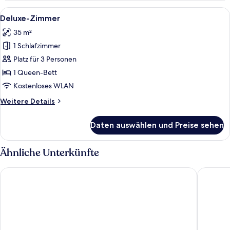
Alle
Ein Hotelzimmer mit einem Bett, zwei 
4
Deluxe-Zimmer
Fotos
35 m²
für
1 Schlafzimmer
Deluxe-
Zimmer
Platz für 3 Personen
anzeigen
1 Queen-Bett
Kostenloses WLAN
Weitere
Weitere Details
Details
für
Daten auswählen und Preise sehen
Deluxe-
Zimmer
Ähnliche Unterkünfte
Hotel Solar Palace SPA & Wellness
Hotel M