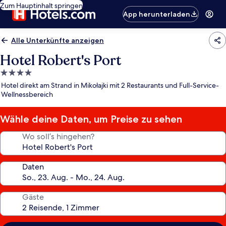
Zum Hauptinhalt springen
App herunterladen
Alle Unterkünfte anzeigen
Hotel Robert's Port
4.0-
Sterne-
Hotel direkt am Strand in Mikołajki mit 2 Restaurants und Full-Service-
Unterkunft
Wellnessbereich
Wähle deine Daten, um Preise zu sehen
Wo soll’s hingehen?
Daten
Gäste