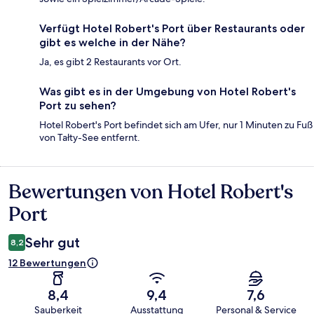
Verfügt Hotel Robert's Port über Restaurants oder
gibt es welche in der Nähe?
Ja, es gibt 2 Restaurants vor Ort.
Was gibt es in der Umgebung von Hotel Robert's
Port zu sehen?
Hotel Robert's Port befindet sich am Ufer, nur 1 Minuten zu Fuß
von Tałty-See entfernt.
Bewertungen von Hotel Robert's
Bewertungen
Port
Sehr gut
8,2
12 Bewertungen
8,4
9,4
7,6
Sauberkeit
Ausstattung
Personal & Service