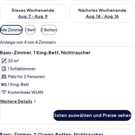
Überprüfe die Verfügbarkeit für dieses Wochenende, Aug. 7 - 
Überprüfe die Verfügbarkeit f
Dieses Wochenende
Nächstes Wochenende
Aug. 7 - Aug. 9
Aug. 14 - Aug. 16
Verfügbare
Alle Zimmer
1 Bett
2 Betten
Filter
für
Anzeige von 4 von 4 Zimmern
Zimmer
Alle
Hochwertige Bettwaren, Daunenbettde
8
Basic-Zimmer, 1 King-Bett, Nichtraucher
Fotos
33 m²
für
1 Schlafzimmer
Basic-
Zimmer,
Platz für 2 Personen
1 King-
1 King-Bett
Bett,
Kostenloses WLAN
Nichtraucher
Weitere
Weitere Details
anzeigen
Details
für
Daten auswählen und Preise sehen
Basic-
Zimmer,
1 King-
Alle
Hochwertige Bettwaren, Daunenbettde
9
Bett,
Basic-Zimmer, 2 Queen-Betten, Nichtraucher