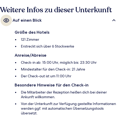
kurzen Fußmarsch entfernt: Zur Royalston Station sind es 8 Minuten und
zur Station Warehouse - Hennepin 9 Minuten.
Weitere Infos zu dieser Unterkunft
Auf einen Blick
Größe des Hotels
121 Zimmer
Erstreckt sich über 6 Stockwerke
Anreise/Abreise
Check-in ab: 15:00 Uhr, möglich bis: 23:30 Uhr
Mindestalter für den Check-in: 21 Jahre
Der Check-out ist um 11:00 Uhr
Besondere Hinweise für den Check-in
Die Mitarbeiter der Rezeption heißen dich bei deiner
Ankunft willkommen.
Von der Unterkunft zur Verfügung gestellte Informationen
werden ggf. mit automatischen Übersetzungstools
übersetzt.