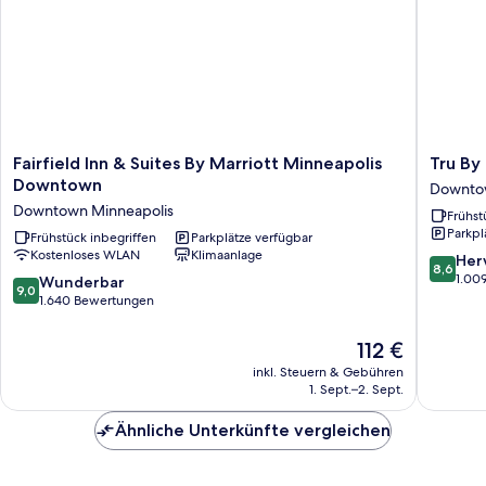
Fairfield
Tru
Fairfield Inn & Suites By Marriott Minneapolis
Tru By
Inn
By
Downtown
Downtow
&
Hilton
Downtown Minneapolis
Frühst
Suites
Minneap
Parkpl
By
Frühstück inbegriffen
Parkplätze verfügbar
Downto
Kostenloses WLAN
Klimaanlage
Marriott
Downto
8.6
Her
8,6
Minneapolis
Minneap
von
1.00
9.0
Wunderbar
9,0
Downtown
10,
von
1.640 Bewertungen
Downtown
Hervorr
10,
Minneapolis
1.009
Wunderbar,
Der
112 €
Bewert
1.640
Preis
inkl. Steuern & Gebühren
Bewertungen
beträgt
1. Sept.–2. Sept.
112 €
Ähnliche Unterkünfte vergleichen