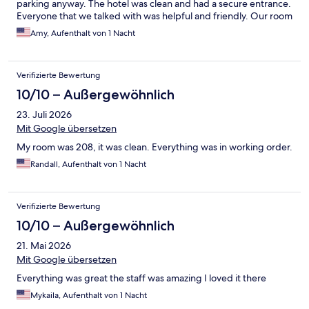
parking anyway. The hotel was clean and had a secure entrance.
Everyone that we talked with was helpful and friendly. Our room
was clean and cool (A/C worked great on a 94 degree day). We
Amy, Aufenthalt von 1 Nacht
enjoyed our stay and will stay here again for future events!
Verifizierte Bewertung
10/10 – Außergewöhnlich
23. Juli 2026
Mit Google übersetzen
My room was 208, it was clean. Everything was in working order.
Randall, Aufenthalt von 1 Nacht
Verifizierte Bewertung
10/10 – Außergewöhnlich
21. Mai 2026
Mit Google übersetzen
Everything was great the staff was amazing I loved it there
Mykaila, Aufenthalt von 1 Nacht