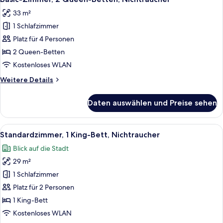
Fotos
Nichtraucher
33 m²
für
1 Schlafzimmer
Basic-
Zimmer,
Platz für 4 Personen
2 Queen-
2 Queen-Betten
Betten,
Kostenloses WLAN
Nichtraucher
Weitere
Weitere Details
anzeigen
Details
für
Daten auswählen und Preise sehen
Basic-
Zimmer,
2 Queen-
Alle
Hochwertige Bettwaren, Daunenbettde
10
Betten,
Standardzimmer, 1 King-Bett, Nichtraucher
Fotos
Nichtraucher
Blick auf die Stadt
für
29 m²
Standardzimmer,
1 King-
1 Schlafzimmer
Bett,
Platz für 2 Personen
Nichtraucher
1 King-Bett
anzeigen
Kostenloses WLAN