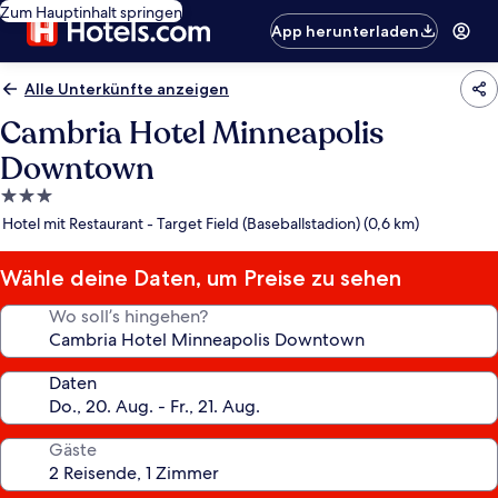
Zum Hauptinhalt springen
App herunterladen
Alle Unterkünfte anzeigen
Cambria Hotel Minneapolis
Downtown
3.0-
Sterne-
Hotel mit Restaurant - Target Field (Baseballstadion) (0,6 km)
Unterkunft
Wähle deine Daten, um Preise zu sehen
Wo soll’s hingehen?
Daten
Gäste