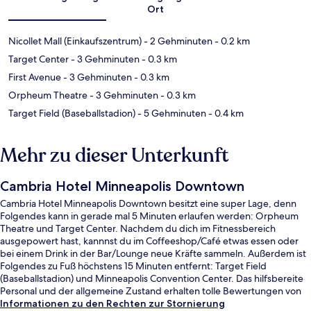
Ort
Nicollet Mall (Einkaufszentrum)
- 2 Gehminuten
- 0.2 km
Target Center
- 3 Gehminuten
- 0.3 km
First Avenue
- 3 Gehminuten
- 0.3 km
Orpheum Theatre
- 3 Gehminuten
- 0.3 km
Target Field (Baseballstadion)
- 5 Gehminuten
- 0.4 km
Mehr zu dieser Unterkunft
Cambria Hotel Minneapolis Downtown
Cambria Hotel Minneapolis Downtown besitzt eine super Lage, denn
Folgendes kann in gerade mal 5 Minuten erlaufen werden: Orpheum
Theatre und Target Center. Nachdem du dich im Fitnessbereich
ausgepowert hast, kannnst du im Coffeeshop/Café etwas essen oder
bei einem Drink in der Bar/Lounge neue Kräfte sammeln. Außerdem ist
Folgendes zu Fuß höchstens 15 Minuten entfernt: Target Field
(Baseballstadion) und Minneapolis Convention Center. Das hilfsbereite
Personal und der allgemeine Zustand erhalten tolle Bewertungen von
anderen Reisenden. Die öffentlichen Verkehrsmittel sind nur einen
Informationen zu den Rechten zur Stornierung