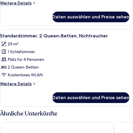
Weitere
Weitere Details
Details
für
Daten auswählen und Preise sehen
Standardzimmer,
1 King-
Bett,
Alle
Hochwertige Bettwaren, Daunenbettde
8
Nichtraucher
Standardzimmer, 2 Queen-Betten, Nichtraucher
Fotos
29 m²
für
1 Schlafzimmer
Standardzimmer,
2 Queen-
Platz für 4 Personen
Betten,
2 Queen-Betten
Nichtraucher
Kostenloses WLAN
anzeigen
Weitere
Weitere Details
Details
für
Daten auswählen und Preise sehen
Standardzimmer,
2 Queen-
Betten,
Ähnliche Unterkünfte
Nichtraucher
Fairfield Inn & Suites By Marriott Minneapolis Downtown
Tru By H