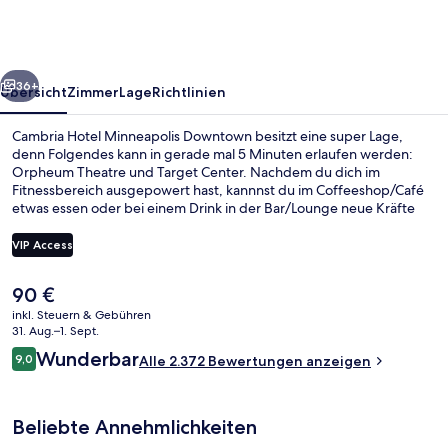
Downtown
rück
Weiter
36+
Übersicht
Zimmer
Lage
Richtlinien
Cambria Hotel Minneapolis Downtown besitzt eine super Lage,
denn Folgendes kann in gerade mal 5 Minuten erlaufen werden:
Orpheum Theatre und Target Center. Nachdem du dich im
Fitnessbereich ausgepowert hast, kannnst du im Coffeeshop/Café
etwas essen oder bei einem Drink in der Bar/Lounge neue Kräfte
sammeln. Außerdem ist Folgendes zu Fuß höchstens 15 Minuten
entfernt: Target Field (Baseballstadion) und Minneapolis Convention
VIP Access
Center. Das hilfsbereite Personal und der allgemeine Zustand
erhalten tolle Bewertungen von anderen Reisenden. Die
Der
90 €
öffentlichen Verkehrsmittel sind nur einen kurzen Fußmarsch
Speisen
aktuelle
entfernt: Zur Royalston Station sind es 8 Minuten und zur Station
inkl. Steuern & Gebühren
Preis
31. Aug.–1. Sept.
Warehouse - Hennepin 9 Minuten.
beträgt
Bewertungen
Wunderbar
9,0
Alle 2.372 Bewertungen anzeigen
90 €.
9,0 von 10.
Beliebte Annehmlichkeiten