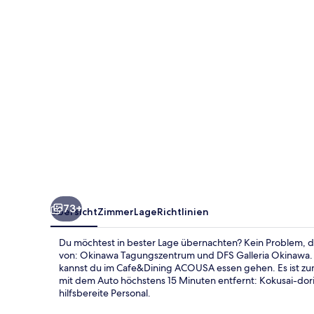
73+
Übersicht
Zimmer
Lage
Richtlinien
Du möchtest in bester Lage übernachten? Kein Problem,
von: Okinawa Tagungszentrum und DFS Galleria Okinawa. 
kannst du im Cafe&Dining ACOUSA essen gehen. Es ist zu
mit dem Auto höchstens 15 Minuten entfernt: Kokusai-dori
hilfsbereite Personal.