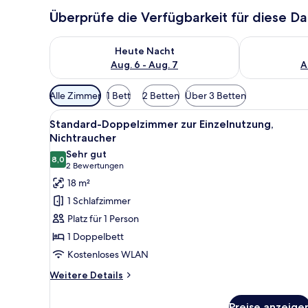
Überprüfe die Verfügbarkeit für diese D
Überprüfe die Verfügbarkeit für heute Nacht, Aug. 6
Überprüfe die
Heute Nacht
Aug. 6 - Aug. 7
A
Verfügbare
Alle Zimmer
1 Bett
2 Betten
Über 3 Betten
Filter
Alle
Ein Hotelzimmer mit Bett, Schr
für
7
Standard-Doppelzimmer zur Einzelnutzung,
Fotos
Zimmer
Nichtraucher
für
Sehr gut
8,0
Standard-
8,0 von 10
(2
2 Bewertungen
Doppelzimmer
Bewertungen)
18 m²
zur
1 Schlafzimmer
Einzelnutzung,
Platz für 1 Person
Nichtraucher
1 Doppelbett
anzeigen
Kostenloses WLAN
Weitere
Weitere Details
Details
für
Preise anzeige