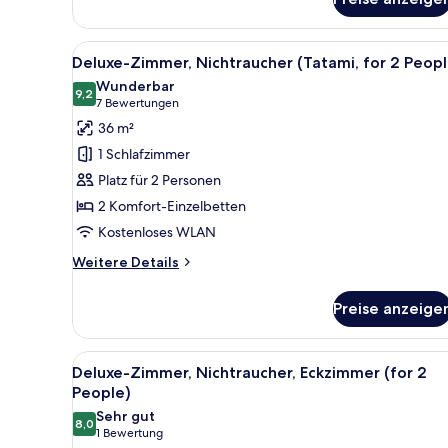
Standard-
Doppelzimmer
zur
Alle
Ein Hotelzimmer mit Schreibtis
10
Einzelnutzung,
Deluxe-Zimmer, Nichtraucher (Tatami, for 2 Peopl
Fotos
Nichtraucher
Wunderbar
für
9,2
9,2 von 10
(7
7 Bewertungen
Deluxe-
Bewertungen)
36 m²
Zimmer,
1 Schlafzimmer
Nichtraucher
Platz für 2 Personen
(Tatami,
2 Komfort-Einzelbetten
for
Kostenloses WLAN
2
People)
Weitere
Weitere Details
anzeigen
Details
für
Preise anzeige
Deluxe-
Zimmer,
Nichtraucher
Alle
Ein Hotelzimmer mit zwei Bette
13
(Tatami,
Deluxe-Zimmer, Nichtraucher, Eckzimmer (for 2
Fotos
for
People)
2
für
Sehr gut
People)
8,0
Deluxe-
8,0 von 10
(1
1 Bewertung