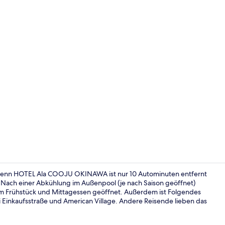
Außenpool (j
 denn HOTEL Ala COOJU OKINAWA ist nur 10 Autominuten entfernt
Nach einer Abkühlung im Außenpool (je nach Saison geöffnet)
m Frühstück und Mittagessen geöffnet. Außerdem ist Folgendes
Rezeption
 Einkaufsstraße und American Village. Andere Reisende lieben das