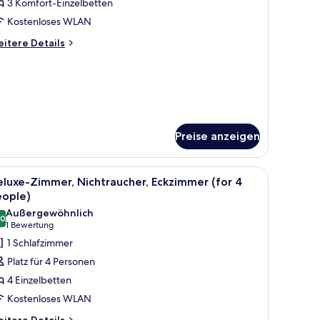
immer,
3 Komfort-Einzelbetten
ichtraucher
Kostenloses WLAN
Tatami,
itere
itere Details
or
tails
r
luxe-
eople)
mmer,
nzeigen
chtraucher
atami,
r
Preise anzeigen
ople)
m Schreibtisch und einem großen Fenster mit Blick auf die Stadt.
le
Ein Hotelzimmer mit zwei Betten, einem Schrei
1
luxe-Zimmer, Nichtraucher, Eckzimmer (for 4
otos
eople)
ür
Außergewöhnlich
,0
eluxe-
10,0 von 10
(1
1 Bewertung
immer,
Bewertung)
1 Schlafzimmer
ichtraucher,
Platz für 4 Personen
ckzimmer
4 Einzelbetten
for
Kostenloses WLAN
itere
itere Details