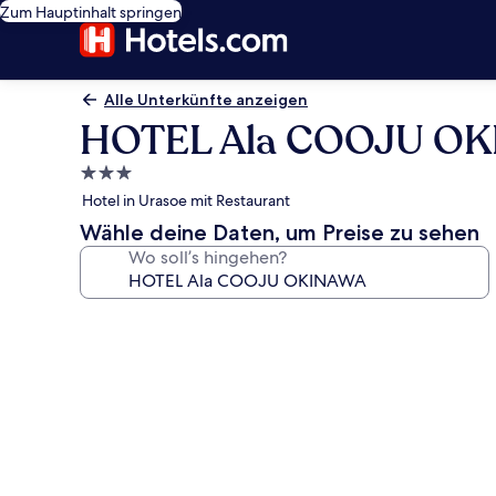
Zum Hauptinhalt springen
Alle Unterkünfte anzeigen
HOTEL Ala COOJU O
3.0-
Sterne-
Hotel in Urasoe mit Restaurant
Unterkunft
Wähle deine Daten, um Preise zu sehen
Wo soll’s hingehen?
Fotogalerie
von
HOTEL
Ala
COOJU
OKINAWA