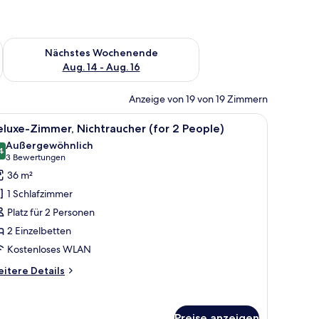
es Wochenende, Aug. 7 - Aug. 9.
Überprüfe die Verfügbarkeit für nächstes Wochenende, Aug. 1
Nächstes Wochenende
Aug. 14 - Aug. 16
Anzeige von 19 von 19 Zimmern
m Schreibtisch mit Computer, einem Stuhl und einem großen Fenster mit Blic
le
Ein Hotelzimmer mit zwei Betten, einem Schrei
12
luxe-Zimmer, Nichtraucher (for 2 People)
otos
Außergewöhnlich
ür
4
9,4 von 10
(3
3 Bewertungen
eluxe-
Bewertungen)
36 m²
immer,
1 Schlafzimmer
ichtraucher
Platz für 2 Personen
for
2 Einzelbetten
Kostenloses WLAN
eople)
nzeigen
itere
itere Details
tails
r
luxe-
Preise anzeigen