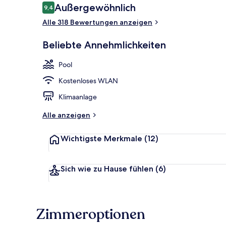
Bewertungen
Außergewöhnlich
9,4
9,4 von 10.
Alle 318 Bewertungen anzeigen
Lounge
Beliebte Annehmlichkeiten
Pool
Kostenloses WLAN
Klimaanlage
Alle anzeigen
Wichtigste Merkmale
(12)
Sich wie zu Hause fühlen
(6)
Zimmeroptionen