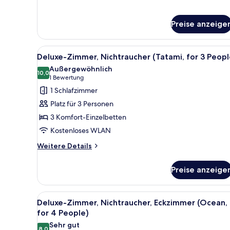
anzeigen
Zimmer,
Nichtraucher
Preise anzeige
(for
3
People)
Alle
Ein Hotelzimmer mit zwei Bett
1
Deluxe-Zimmer, Nichtraucher (Tatami, for 3 Peopl
Fotos
Außergewöhnlich
für
10,0
10,0 von 10
(1
1 Bewertung
Deluxe-
Bewertung)
1 Schlafzimmer
Zimmer,
Platz für 3 Personen
Nichtraucher
3 Komfort-Einzelbetten
(Tatami,
Kostenloses WLAN
for
3
Weitere
Weitere Details
Details
People)
für
anzeigen
Preise anzeige
Deluxe-
Zimmer,
Nichtraucher
Alle
Ein Hotelzimmer mit zwei Bette
1
(Tatami,
Deluxe-Zimmer, Nichtraucher, Eckzimmer (Ocean,
Fotos
for
for 4 People)
3
für
Sehr gut
People)
8,0