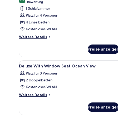
Deluxe-
8,0 von 10
(1
1 Bewertung
Zimmer,
Bewertung)
1 Schlafzimmer
Nichtraucher,
Platz für 4 Personen
Eckzimmer
4 Einzelbetten
(Ocean,
Kostenloses WLAN
for
Weitere
4
Weitere Details
Details
People)
für
anzeigen
Preise anzeige
Deluxe-
Zimmer,
Nichtraucher,
Alle
Zimmersafe, Schreibtisch, lapt
10
Eckzimmer
Deluxe With Window Seat Ocean View
Fotos
(Ocean,
Platz für 3 Personen
for
für
4
2 Doppelbetten
Deluxe
People)
With
Kostenloses WLAN
Window
Weitere
Weitere Details
Seat
Details
für
Ocean
Preise anzeige
Deluxe
View
With
anzeigen