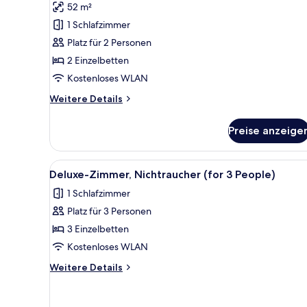
Zimmer,
Bewertung)
52 m²
Nichtraucher,
1 Schlafzimmer
Eckzimmer
Platz für 2 Personen
(for
2 Einzelbetten
2
Kostenloses WLAN
People)
anzeigen
Weitere
Weitere Details
Details
für
Preise anzeige
Deluxe-
Zimmer,
Nichtraucher,
Alle
Ein Hotelzimmer mit zwei Bette
1
Eckzimmer
Deluxe-Zimmer, Nichtraucher (for 3 People)
Fotos
(for
1 Schlafzimmer
2
für
People)
Platz für 3 Personen
Deluxe-
Zimmer,
3 Einzelbetten
Nichtraucher
Kostenloses WLAN
(for
Weitere
Weitere Details
3
Details
People)
für
Deluxe-