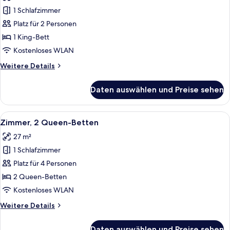
1 King-
1 Schlafzimmer
Bett,
Platz für 2 Personen
Stadtblick
1 King-Bett
anzeigen
Kostenloses WLAN
Weitere
Weitere Details
Details
für
Daten auswählen und Preise sehen
Studiosuite,
1 King-
Bett,
Alle
Ein Hotelzimmer mit zwei Betten, ein
8
Stadtblick
Zimmer, 2 Queen-Betten
Fotos
27 m²
für
1 Schlafzimmer
Zimmer,
2 Queen-
Platz für 4 Personen
Betten
2 Queen-Betten
anzeigen
Kostenloses WLAN
Weitere
Weitere Details
Details
für
Daten auswählen und Preise sehen