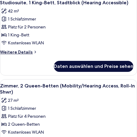
5
(Hearing
Studiosuite, 1 King-Bett, Stadtblick (Hearing Accessible)
Fotos
Accessible)
42 m²
für
1 Schlafzimmer
Studiosuite,
1 King-
Platz für 2 Personen
Bett,
1 King-Bett
Stadtblick
Kostenloses WLAN
(Hearing
Weitere
Weitere Details
Accessible)
Details
anzeigen
für
Daten auswählen und Preise sehen
Studiosuite,
1 King-
Bett,
Alle
Ein Hotelzimmer mit zwei Betten, ein
7
Stadtblick
Zimmer, 2 Queen-Betten (Mobility/Hearing Access, Roll-In
Fotos
(Hearing
Shwr)
Accessible)
für
27 m²
Zimmer,
1 Schlafzimmer
2 Queen-
Platz für 4 Personen
Betten
(Mobility/Hearing
2 Queen-Betten
Access,
Kostenloses WLAN