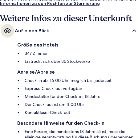
Informationen zu den Rechten zur Stornierung
die Lage erhalten tolle Bewertungen von anderen Reisenden. Die
Unterkunft ist nur einen kurzen Fußmarsch von den öffentlichen
Weitere Infos zu dieser Unterkunft
Verkehrsmitteln entfernt: Zur U-Bahn läuft man 3 Minuten (Pico-
Station) bzw. 13 Minuten (Grand/LATTC Station).
Auf einen Blick
Größe des Hotels
347 Zimmer
Erstreckt sich über 36 Stockwerke
Anreise/Abreise
Check-in ab: 16:00 Uhr, möglich bis: jederzeit
Express-Check-out verfügbar
Mindestalter für den Check-in: 18 Jahre
Der Check-out ist um 11:00 Uhr
Kontaktloser Check-out
Besondere Hinweise für den Check-in
Eine Person, die mindestens 18 Jahre alt ist, muss die
alleinige Verantwortung für diese Buchung übernehmen