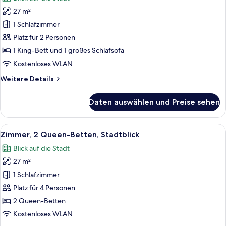
Stadtblick
für
27 m²
Zimmer,
1 King-
1 Schlafzimmer
Bett
Platz für 2 Personen
und
1 King-Bett und 1 großes Schlafsofa
Schlafsofa,
Kostenloses WLAN
Eckzimmer
Weitere
Weitere Details
anzeigen
Details
für
Daten auswählen und Preise sehen
Zimmer,
1 King-
Bett
Alle
Ein modernes Hotelzimmer mit zwei Be
8
und
Zimmer, 2 Queen-Betten, Stadtblick
Fotos
Schlafsofa,
Blick auf die Stadt
Eckzimmer
für
27 m²
Zimmer,
2 Queen-
1 Schlafzimmer
Betten,
Platz für 4 Personen
Stadtblick
2 Queen-Betten
anzeigen
Kostenloses WLAN