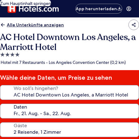
Zum Hauptinhalt springen
App herunterladen
Alle Unterkünfte anzeigen
AC Hotel Downtown Los Angeles, a
Marriott Hotel
4.0-
Sterne-
Hotel mit 7 Restaurants - Los Angeles Convention Center (0,2 km)
Unterkunft
Wähle deine Daten, um Preise zu sehen
Wo soll’s hingehen?
Daten
Gäste