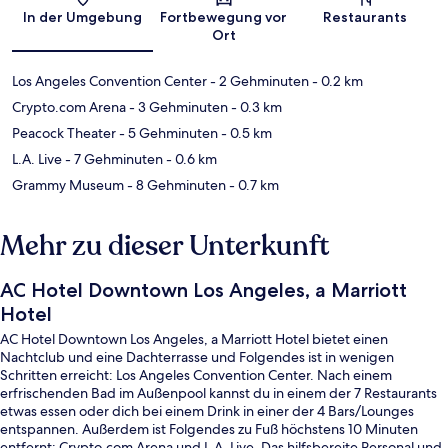
In der Umgebung
Fortbewegung vor
Restaurants
Ort
Los Angeles Convention Center
- 2 Gehminuten
- 0.2 km
Crypto.com Arena
- 3 Gehminuten
- 0.3 km
Peacock Theater
- 5 Gehminuten
- 0.5 km
L.A. Live
- 7 Gehminuten
- 0.6 km
Grammy Museum
- 8 Gehminuten
- 0.7 km
Mehr zu dieser Unterkunft
AC Hotel Downtown Los Angeles, a Marriott
Hotel
AC Hotel Downtown Los Angeles, a Marriott Hotel bietet einen
Nachtclub und eine Dachterrasse und Folgendes ist in wenigen
Schritten erreicht: Los Angeles Convention Center. Nach einem
erfrischenden Bad im Außenpool kannst du in einem der 7 Restaurants
etwas essen oder dich bei einem Drink in einer der 4 Bars/Lounges
entspannen. Außerdem ist Folgendes zu Fuß höchstens 10 Minuten
entfernt: Crypto.com Arena und L.A. Live. Das hilfsbereite Personal und