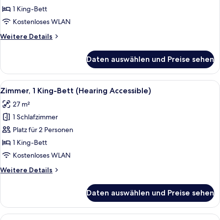
Bett
1 King-Bett
(Mobility
Kostenloses WLAN
Accessible,
Weitere
Weitere Details
Tub)
Details
anzeigen
für
Daten auswählen und Preise sehen
Zimmer,
1 King-
Bett
Alle
Ein modernes Hotelzimmer mit einem g
6
(Mobility
Zimmer, 1 King-Bett (Hearing Accessible)
Fotos
Accessible,
27 m²
Tub)
für
1 Schlafzimmer
Zimmer,
1 King-
Platz für 2 Personen
Bett
1 King-Bett
(Hearing
Kostenloses WLAN
Accessible)
Weitere
Weitere Details
anzeigen
Details
für
Daten auswählen und Preise sehen
Zimmer,
1 King-
Bett
Alle
Ein modernes Hotelzimmer mit Bett, Sc