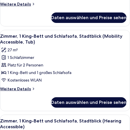
Roll-
Weitere
Weitere Details
In
Details
Shwr)
für
Daten auswählen und Preise sehen
Zimmer,
anzeigen
2 Queen-
Betten
Alle
Ein modernes Hotelzimmer mit einem g
6
(Mobility/Hearing
Zimmer, 1 King-Bett und Schlafsofa, Stadtblick (Mobility
Fotos
Access,
Accessible, Tub)
Roll-
für
27 m²
In
Zimmer,
Shwr)
1 Schlafzimmer
1 King-
Platz für 2 Personen
Bett
und
1 King-Bett und 1 großes Schlafsofa
Schlafsofa,
Kostenloses WLAN
Stadtblick
Weitere
Weitere Details
(Mobility
Details
Accessible,
für
Daten auswählen und Preise sehen
Zimmer,
Tub)
1 King-
anzeigen
Bett
Alle
Ein modernes Hotelzimmer mit einem g
6
und
Zimmer, 1 King-Bett und Schlafsofa, Stadtblick (Hearing
Fotos
Schlafsofa,
Accessible)