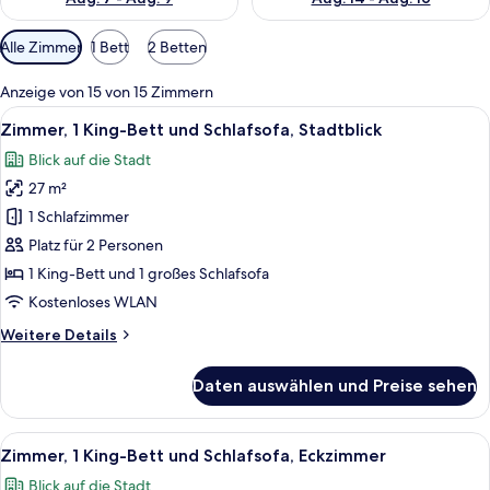
Verfügbare
Alle Zimmer
1 Bett
2 Betten
Filter
für
Anzeige von 15 von 15 Zimmern
Zimmer
Alle
Ein modernes Hotelzimmer mit einem gr
8
Zimmer, 1 King-Bett und Schlafsofa, Stadtblick
Fotos
Blick auf die Stadt
für
27 m²
Zimmer,
1 King-
1 Schlafzimmer
Bett
Platz für 2 Personen
und
1 King-Bett und 1 großes Schlafsofa
Schlafsofa,
Kostenloses WLAN
Stadtblick
Weitere
Weitere Details
anzeigen
Details
für
Daten auswählen und Preise sehen
Zimmer,
1 King-
Bett
Alle
Ein modernes Hotelzimmer mit einem g
7
und
Zimmer, 1 King-Bett und Schlafsofa, Eckzimmer
Fotos
Schlafsofa,
Blick auf die Stadt