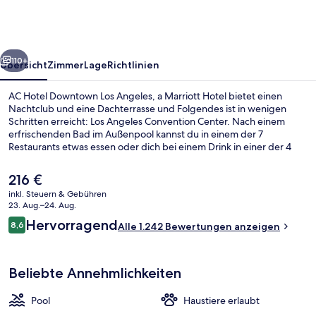
Los
Angeles,
a
rück
Weiter
Marriott
110+
Übersicht
Zimmer
Lage
Richtlinien
Hotel
AC Hotel Downtown Los Angeles, a Marriott Hotel bietet einen
Nachtclub und eine Dachterrasse und Folgendes ist in wenigen
Schritten erreicht: Los Angeles Convention Center. Nach einem
erfrischenden Bad im Außenpool kannst du in einem der 7
Restaurants etwas essen oder dich bei einem Drink in einer der 4
Bars/Lounges entspannen. Außerdem ist Folgendes zu Fuß
höchstens 10 Minuten entfernt: Crypto.com Arena und L.A. Live. Das
Der
216 €
hilfsbereite Personal und die Lage erhalten tolle Bewertungen von
aktuelle
inkl. Steuern & Gebühren
anderen Reisenden. Die Unterkunft ist nur einen kurzen Fußmarsch
Preis
23. Aug.–24. Aug.
von den öffentlichen Verkehrsmitteln entfernt: Zur U-Bahn läuft
Blick von der Unterkunft
beträgt
Bewertungen
man 3 Minuten (Pico-Station) bzw. 13 Minuten (Grand/LATTC
Hervorragend
8,6
Alle 1.242 Bewertungen anzeigen
216 €.
8,6 von 10.
Station).
Beliebte Annehmlichkeiten
Pool
Haustiere erlaubt