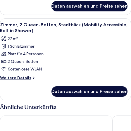
anzeigen
für
Daten auswählen und Preise sehen
Zimmer,
2 Queen-
Betten,
Alle
Ein modernes Hotelzimmer mit zwei Be
6
Stadtblick
Zimmer, 2 Queen-Betten, Stadtblick (Mobility Accessible,
Fotos
(Hearing
Roll-in Shower)
Accessible)
für
27 m²
Zimmer,
1 Schlafzimmer
2 Queen-
Platz für 4 Personen
Betten,
Stadtblick
2 Queen-Betten
(Mobility
Kostenloses WLAN
Accessible,
Weitere
Weitere Details
Roll-
Details
in
für
Daten auswählen und Preise sehen
Zimmer,
Shower)
2 Queen-
anzeigen
Betten,
Ähnliche Unterkünfte
Stadtblick
(Mobility
Moxy Downtown Los Angeles
E-Centra
Accessible,
Roll-
in