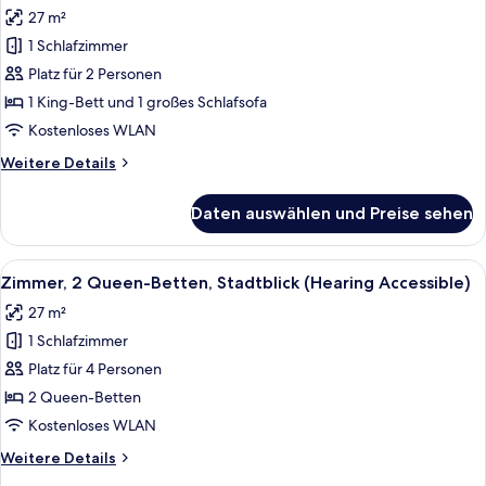
Stadtblick
für
27 m²
(Mobility
Zimmer,
Accessible,
1 Schlafzimmer
1 King-
Tub)
Platz für 2 Personen
Bett
und
1 King-Bett und 1 großes Schlafsofa
Schlafsofa,
Kostenloses WLAN
Stadtblick
Weitere
Weitere Details
(Hearing
Details
Accessible)
für
Daten auswählen und Preise sehen
Zimmer,
anzeigen
1 King-
Bett
Alle
Ein modernes Hotelzimmer mit zwei Be
6
und
Zimmer, 2 Queen-Betten, Stadtblick (Hearing Accessible)
Fotos
Schlafsofa,
27 m²
Stadtblick
für
(Hearing
1 Schlafzimmer
Zimmer,
Accessible)
2 Queen-
Platz für 4 Personen
Betten,
2 Queen-Betten
Stadtblick
Kostenloses WLAN
(Hearing
Weitere
Weitere Details
Accessible)
Details