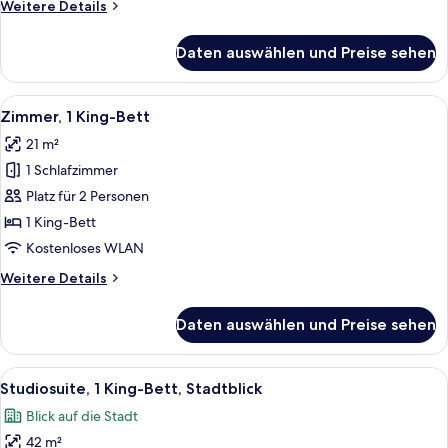
Weitere
Weitere Details
Details
für
Daten auswählen und Preise sehen
Zimmer,
2 Queen-
Betten,
Alle
Ein Hotelzimmer mit einem großen Bett
12
Stadtblick
Zimmer, 1 King-Bett
Fotos
21 m²
für
1 Schlafzimmer
Zimmer,
1 King-
Platz für 2 Personen
Bett
1 King-Bett
anzeigen
Kostenloses WLAN
Weitere
Weitere Details
Details
für
Daten auswählen und Preise sehen
Zimmer,
1 King-
Bett
Alle
Ein modernes Hotelzimmer mit Bett, Sc
9
Studiosuite, 1 King-Bett, Stadtblick
Fotos
Blick auf die Stadt
für
42 m²
Studiosuite,