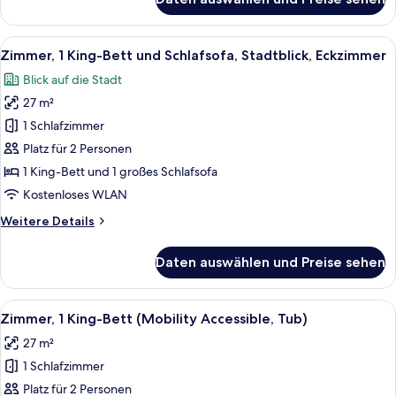
Zimmer,
2 Queen-
Betten
Alle
Ein Hotelzimmer mit einem großen Bett
5
Zimmer, 1 King-Bett und Schlafsofa, Stadtblick, Eckzimmer
Fotos
Blick auf die Stadt
für
27 m²
Zimmer,
1 King-
1 Schlafzimmer
Bett
Platz für 2 Personen
und
1 King-Bett und 1 großes Schlafsofa
Schlafsofa,
Kostenloses WLAN
Stadtblick,
Weitere
Weitere Details
Eckzimmer
Details
anzeigen
für
Daten auswählen und Preise sehen
Zimmer,
1 King-
Bett
Alle
Ein modernes Hotelzimmer mit einem g
5
und
Zimmer, 1 King-Bett (Mobility Accessible, Tub)
Fotos
Schlafsofa,
27 m²
Stadtblick,
für
Eckzimmer
1 Schlafzimmer
Zimmer,
1 King-
Platz für 2 Personen