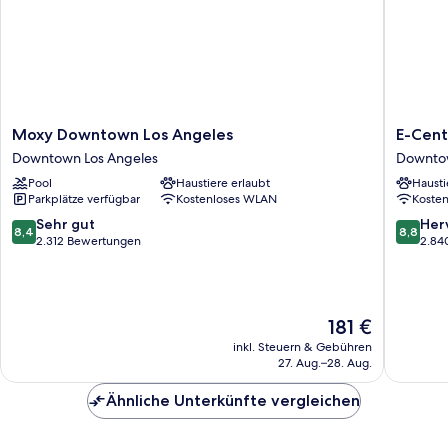
Shower)
Moxy
E-
Moxy Downtown Los Angeles
E-Cent
Downtown
Central
Downtown Los Angeles
Downtow
Los
Downto
Pool
Haustiere erlaubt
Hausti
Angeles
Los
Parkplätze verfügbar
Kostenloses WLAN
Koste
Downtown
Angeles
Los
Hotel
8.4
8.8
Sehr gut
Her
8,4
8,8
Angeles
Downto
von
von
2.312 Bewertungen
2.84
Los
10,
10,
Angeles
Sehr
Hervorr
gut,
2.840
2.312
Bewert
Der
181 €
Bewertungen
Preis
inkl. Steuern & Gebühren
beträgt
27. Aug.–28. Aug.
181 €
Ähnliche Unterkünfte vergleichen