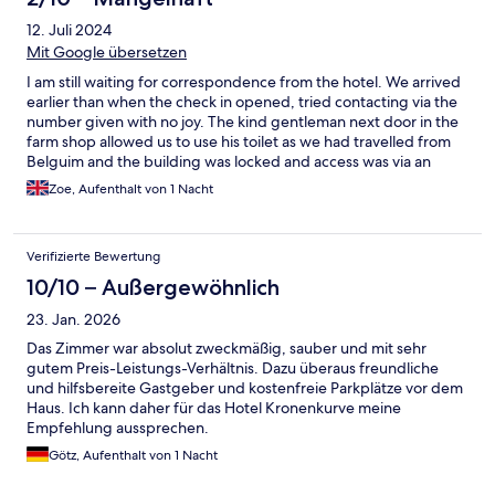
12. Juli 2024
Mit Google übersetzen
I am still waiting for correspondence from the hotel. We arrived
earlier than when the check in opened, tried contacting via the
number given with no joy. The kind gentleman next door in the
farm shop allowed us to use his toilet as we had travelled from
Belguim and the building was locked and access was via an
access code on the keypad which we had not been given. I have
Zoe, Aufenthalt von 1 Nacht
messaged through Expedia numerous times with no response
and we ended up sleeping in our car in the hotel car park as
they never responded to us. Absolutely disgusting to still not
Verifizierte Bewertung
have had a response from anyone and am waiting for
confirmation of a refund! No apology or anything. Very
10/10 – Außergewöhnlich
disappointed as we had walked nearly 2 miles from Kamen
23. Jan. 2026
station to our car, only to have nowhere to sleep. Hopefully on
reading this somebody will actually respond to my messages.
Das Zimmer war absolut zweckmäßig, sauber und mit sehr
gutem Preis-Leistungs-Verhältnis. Dazu überaus freundliche
und hilfsbereite Gastgeber und kostenfreie Parkplätze vor dem
Haus. Ich kann daher für das Hotel Kronenkurve meine
Empfehlung aussprechen.
Götz, Aufenthalt von 1 Nacht