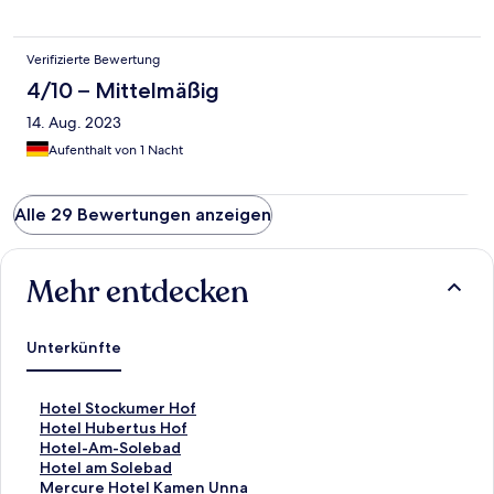
Verifizierte Bewertung
4/10 – Mittelmäßig
14. Aug. 2023
Aufenthalt von 1 Nacht
Alle 29 Bewertungen anzeigen
Mehr entdecken
Unterkünfte
L
Hotel Stockumer Hof
i
L
Hotel Hubertus Hof
n
i
L
Hotel-Am-Solebad
k
n
i
L
Hotel am Solebad
,
k
n
i
L
Mercure Hotel Kamen Unna