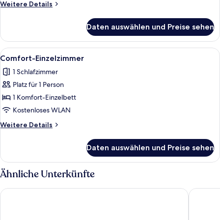
Weitere
Weitere Details
Details
für
Daten auswählen und Preise sehen
Comfort-
Doppelzimmer
Alle
Ein Hotelzimmer mit Bett, Nachttisch
19
Comfort-Einzelzimmer
Fotos
1 Schlafzimmer
für
Platz für 1 Person
Comfort-
Einzelzimmer
1 Komfort-Einzelbett
anzeigen
Kostenloses WLAN
Weitere
Weitere Details
Details
für
Daten auswählen und Preise sehen
Comfort-
Einzelzimmer
Ähnliche Unterkünfte
Mercure Hotel Kamen Unna
AKZENT 