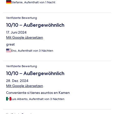
und 190 cm lang) zu viel. Dafür bekomme ich zur gleichen
Stefanie, Aufenthalt von 1 Nacht
Jahreszeit beispielsweise am Chiemsee ein Doppelzimmer mit
Frühstück
Verifizierte Bewertung
10/10 – Außergewöhnlich
17. Juni 2024
Mit Google übersetzen
great
Eno, Aufenthalt von 3 Nächten
Verifizierte Bewertung
10/10 – Außergewöhnlich
28. Dez. 2024
Mit Google übersetzen
Conveniente si tienes asuntos en Kamen
Luis Alberto, Aufenthalt von 3 Nächten