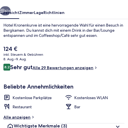
rück
Weiter
41+
Übersicht
Zimmer
Lage
Richtlinien
Hotel Kronenkurve ist eine hervorragende Wahl für einen Besuch in
Bergkamen. Du kannst dich mit einem Drink in der Bar/Lounge
entspannen und im Coffeeshop/Café sehr gut essen.
Der
124 €
aktuelle
inkl. Steuern & Gebühren
Preis
8. Aug.–9. Aug.
beträgt
Bewertungen
Sehr gut
8,2
Alle 29 Bewertungen anzeigen
124 €.
8,2 von 10.
Rezeption
Beliebte Annehmlichkeiten
Kostenlose Parkplätze
Kostenloses WLAN
Restaurant
Bar
Alle anzeigen
Wichtigste Merkmale
(3)