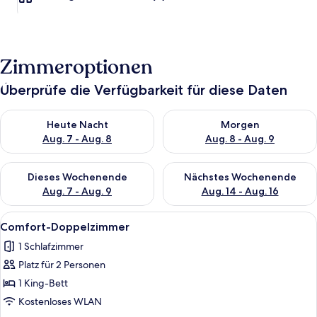
Zimmeroptionen
Überprüfe die Verfügbarkeit für diese Daten
Überprüfe die Verfügbarkeit für heute Nacht, Aug. 7 - Aug. 8.
Überprüfe die Verfügbarkeit f
Heute Nacht
Morgen
Aug. 7 - Aug. 8
Aug. 8 - Aug. 9
Überprüfe die Verfügbarkeit für dieses Wochenende, Aug. 7 - 
Überprüfe die Verfügbarkeit f
Dieses Wochenende
Nächstes Wochenende
Aug. 7 - Aug. 9
Aug. 14 - Aug. 16
Alle
Ein modernes Schlafzimmer mit einem 
7
Comfort-Doppelzimmer
Fotos
1 Schlafzimmer
für
Platz für 2 Personen
Comfort-
Doppelzimmer
1 King-Bett
anzeigen
Kostenloses WLAN