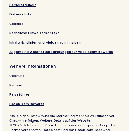
n
m
Barrierefreiheit
D
M
Datenschutz
o
a
r
r
Cookies
t
k
m
t
Rechtliche Hinweise/Kontakt
u
n
Inhaltsrichtlinien und Melden von Inhalten
d
Allgemeine Geschäftsbedingungen für Hotels.com Rewards
Weitere Informationen
Über uns
Karriere
Reiseführer
Hotels.com Rewards
*Bei einigen Hotels muss die Stornierung mehr als 24 Stunden vor
Check-in erfolgen. Weitere Details auf der Website.
© 2026 Hotels.com, L.P., ein Unternehmen der Expedia Group. Alle
Rechte vorbehalten. Hotels.com und das Hotels.com-Logo sind