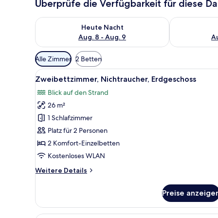
Überprüfe die Verfügbarkeit für diese D
Überprüfe die Verfügbarkeit für heute Nacht, Aug. 8
Überprüfe die
Heute Nacht
Aug. 8 - Aug. 9
Au
Verfügbare
Alle Zimmer
2 Betten
Filter
Alle
Ein Hotelzimmer mit zwei Betten
für
3
Zweibettzimmer, Nichtraucher, Erdgeschoss
Fotos
Zimmer
Blick auf den Strand
für
26 m²
Zweibettzimmer,
Nichtraucher,
1 Schlafzimmer
Erdgeschoss
Platz für 2 Personen
anzeigen
2 Komfort-Einzelbetten
Kostenloses WLAN
Weitere
Weitere Details
Details
für
Preise anzeige
Zweibettzimmer,
Nichtraucher,
Erdgeschoss
Wohnbereich | Computerbildsc