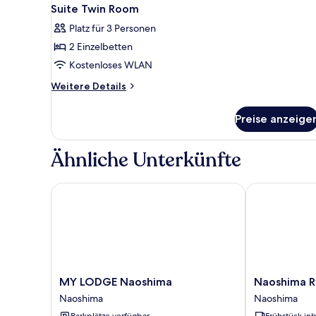
Alle
1
Suite Twin Room
Fotos
Platz für 3 Personen
für
2 Einzelbetten
Suite
Twin
Kostenloses WLAN
Room
Weitere
Weitere Details
anzeigen
Details
für
Preise anzeige
Suite
Twin
Room
Ähnliche Unterkünfte
MY LODGE Naoshima
Naoshima Ry
MY
Naoshima
MY LODGE Naoshima
Naoshima R
LODGE
Ryokan
Naoshima
Naoshima
Naoshima
Naoshima