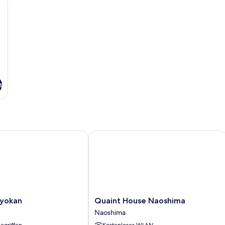
n
okan
Quaint House Naoshima
Quaint
yokan
Quaint House Naoshima
House
Naoshima
Naoshima