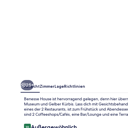
25+
Übersicht
Zimmer
Lage
Richtlinien
Benesse House ist hervorragend gelegen, denn hier über
Museum und Gelber Kürbis. Lass dich mit Gesichtsb
eines der 2 Restaurants, ist zum Frühstück und Abendessen
sind 2 Coffeeshops/Cafés, eine Bar/Lounge und eine Terra
Bewertungen
Außergewöhnlich
10