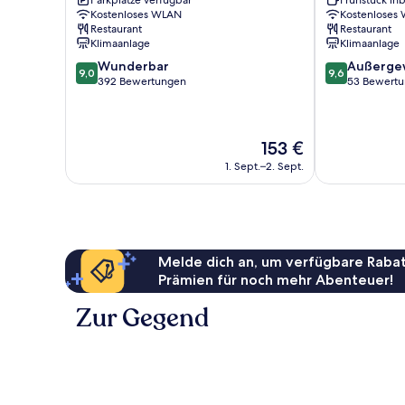
Parkplätze verfügbar
Frühstück inb
Naoshima
Kostenloses WLAN
Kostenloses
Restaurant
Restaurant
Klimaanlage
Klimaanlage
9.0
9.6
Wunderbar
Außerge
9,0
9,6
von
von
392 Bewertungen
53 Bewert
10,
10,
Wunderbar,
Außergewöhnl
392
53
Der
153 €
Bewertungen
Bewertungen
Preis
1. Sept.–2. Sept.
beträgt
153 €
Melde dich an, um verfügbare Rabat
Prämien für noch mehr Abenteuer!
Zur Gegend