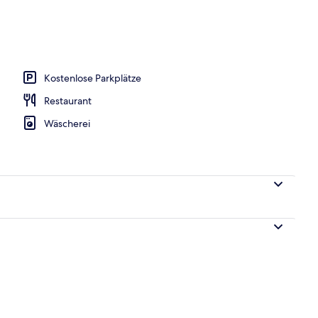
s; Frühstück, Mittagessen und Abendessen werden serviert
Kostenlose Parkplätze
Restaurant
Wäscherei