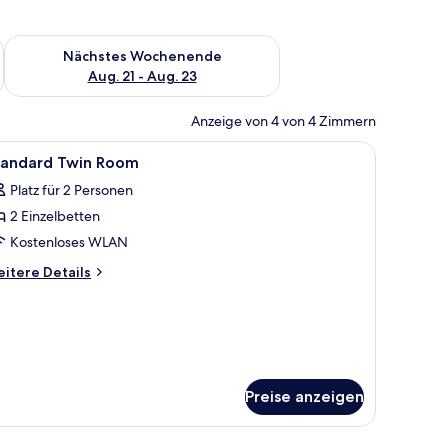
es Wochenende, Aug. 14 - Aug. 16.
Überprüfe die Verfügbarkeit für nächstes Wochenende, Aug. 2
Nächstes Wochenende
Aug. 21 - Aug. 23
Anzeige von 4 von 4 Zimmern
fe, Bügeleisen/Bügelbrett
le
Daunenbettdecken, Minibar, Zimmersafe, Büg
1
tandard Twin Room
otos
Platz für 2 Personen
ür
2 Einzelbetten
tandard
win
Kostenloses WLAN
oom
itere
itere Details
nzeigen
tails
r
andard
in
oom
Preise anzeigen