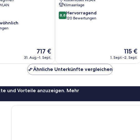
egriffen
Kostenloses WLAN
Naoshima
 WLAN
Klimaanlage
8.8
Hervorragend
8,8
von
120 Bewertungen
wöhnlich
10,
ungen
Hervorragend,
120
ich,
Bewertungen
Der
Der
717 €
115 €
Preis
Preis
31. Aug.–1. Sept.
1. Sept.–2. Sept.
beträgt
beträgt
717 €
115 €
Ähnliche Unterkünfte vergleichen
te und Vorteile anzuzeigen. Mehr