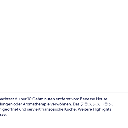
Außenberei
nachtest du nur 10 Gehminuten entfernt von: Benesse House
ehandlungen oder Aromatherapie verwöhnen. Das テラスレストラン,
 geöffnet und serviert französische Küche. Weitere Highlights
Blick von de
sse.