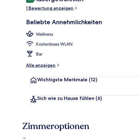
10 von 10.
1 Bewertung anzeigen
2 Restaurant
Beliebte Annehmlichkeiten
Wellness
Kostenloses WLAN
Bar
Alle anzeigen
Wichtigste Merkmale
(12)
Sich wie zu Hause fühlen
(6)
Zimmeroptionen