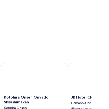
Kotohira Onsen Onyado Shikishimakan
JR Hotel Clement Taka
Kotohira
JR
Kotohira Onsen Onyado
JR Hotel Clement T
Onsen
Hotel
Shikishimakan
Hamano-Chō
Onyado
Clement
Konpira Onsen