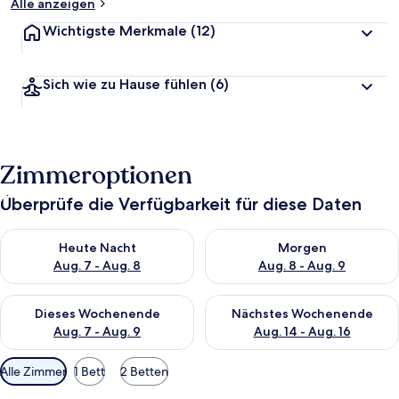
Alle anzeigen
Wichtigste Merkmale
(12)
Sich wie zu Hause fühlen
(6)
Zimmeroptionen
Überprüfe die Verfügbarkeit für diese Daten
Überprüfe die Verfügbarkeit für heute Nacht, Aug. 7 - Aug. 8.
Überprüfe die Verfügbarkeit f
Heute Nacht
Morgen
Aug. 7 - Aug. 8
Aug. 8 - Aug. 9
Überprüfe die Verfügbarkeit für dieses Wochenende, Aug. 7 - 
Überprüfe die Verfügbarkeit f
Dieses Wochenende
Nächstes Wochenende
Aug. 7 - Aug. 9
Aug. 14 - Aug. 16
Verfügbare
Alle Zimmer
1 Bett
2 Betten
Filter