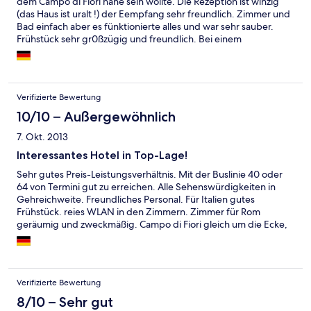
dem Campo di Fiori nahe sein wollte. Die Rezeption ist winzig
(das Haus ist uralt !) der Eempfang sehr freundlich. Zimmer und
Bad einfach aber es fünktionierte alles und war sehr sauber.
Frühstück sehr gr0ßzügig und freundlich. Bei einem
gesundheitlichen plötzlichen Problem war der Inhaber sehr
hilfreich.
Verifizierte Bewertung
10/10 – Außergewöhnlich
7. Okt. 2013
Interessantes Hotel in Top-Lage!
Sehr gutes Preis-Leistungsverhältnis. Mit der Buslinie 40 oder
64 von Termini gut zu erreichen. Alle Sehenswürdigkeiten in
Gehreichweite. Freundliches Personal. Für Italien gutes
Frühstück. reies WLAN in den Zimmern. Zimmer für Rom
geräumig und zweckmäßig. Campo di Fiori gleich um die Ecke,
Piazza Navarone 5 Gehminuten entfernt. Für einen Stadturlaub
in Rom bestens geeignet.
Verifizierte Bewertung
8/10 – Sehr gut