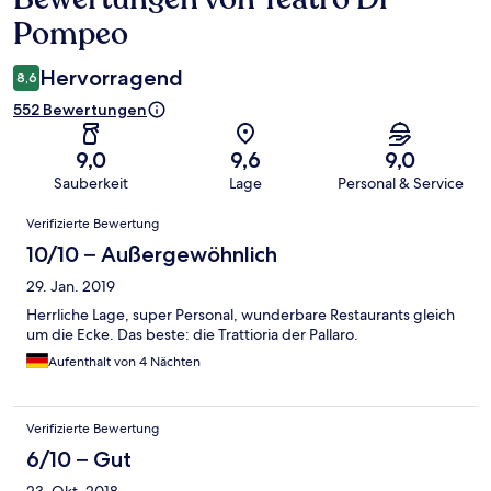
Pompeo
Hervorragend
8,6
552 Bewertungen
9,0
9,6
9,0
Sauberkeit
Lage
Personal & Service
Bewertungen
Verifizierte Bewertung
10/10 – Außergewöhnlich
29. Jan. 2019
Herrliche Lage, super Personal, wunderbare Restaurants gleich
um die Ecke. Das beste: die Trattioria der Pallaro.
Aufenthalt von 4 Nächten
Verifizierte Bewertung
6/10 – Gut