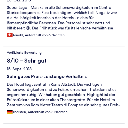
23. Okt. 2018
Super Lage - Man kann alle Sehenswürdigkeiten im Centro
Storico bequem zu Fuss besichtigen- wirklich toll. Negativ war
die Hellhörigkeit innerhalb des Hotels - nichts für
lärmempfindliche Personen. Das Personal ist sehr nett und
hilfsbereit 😀. Das Frühstück war für italienische Verhältnisse
sehr gut und der Cappuccino super.
Arnold, Aufenthalt von 6 Nächten
Verifizierte Bewertung
8/10 – Sehr gut
15. Sept. 2018
Sehr gutes Preis-Leistungs-Verhältnis
Das Hotel liegt zentral in Roms Altstadt. Die wichtigen
Sehenswürdigkeiten sind zu Fuß zu erreichen. Trotzdem ist es
angenehm ruhig. Wir haben gut geschlafen. Highlight ist der
Frühstücksraum in einer alten Theatergrotte. Für ein Hotel im
Zentrum von Rom bietet Teatro di Pompeo ein sehr gutes Preis-
Leistungs-Verhältnis. Wir waren insgesamt zufrieden und
Thorsten, Aufenthalt von 3 Nächten
würden das Hotel weiterempfehlen. Einen Stern Abzug gab es,
weil das WLAN nicht funktionierte. Laut Rezeption gab es einen
Sturmschaden. Dieser wurde im Zeitraum unseres Aufenthalts