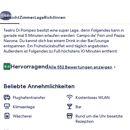
rück
Weiter
58+
Übersicht
Zimmer
Lage
Richtlinien
Teatro Di Pompeo besitzt eine super Lage, denn Folgendes kann in
gerade mal 5 Minuten erlaufen werden: Campo de' Fiori und Piazza
Navona. Du kannst dich bei einem Drink in der Bar/Lounge
entspannen. Ein Frühstücksbuffet wird täglich angeboten.
Außerdem ist Folgendes zu Fuß höchstens 10 Minuten entfernt:
Pantheon und Piazza Venezia. Die Unterkunft ist nur einen kurzen
Fußmarsch von den öffentlichen Verkehrsmitteln entfernt: Zur U-
Bewertungen
Hervorragend
Bahn läuft man 4 Minuten (Straßenbahnhaltestelle Arenula-Cairoli)
8,6
Alle 552 Bewertungen anzeigen
8,6 von 10.
bzw. 6 Minuten (Straßenbahnhaltestelle Arenula-Min. G. Giustizia).
Ausblick vom Zimmer
Beliebte Annehmlichkeiten
Flughafentransfer
Kostenloses WLAN
Klimaanlage
Bar
Wäscherei
Rund um die Uhr besetzte
Rezeption