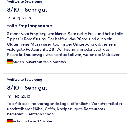
Verifizierte Bewertung
aber nicht behoben. Zudem war unser Bad
renovierungsbedürftig, aber das soll den guten
8/10 – Sehr gut
Gesamteindruck nicht schmälern.
14. Aug. 2018
tolle Empfangsdame
Simona vom Empfang war klasse. Sehr nette Frau und hatte tolle
Tipps für Rom für uns. Der Kaffee, das Rührei und auch ein
Glutenfreies Müsli waren top. In der Umgebung gibt es sehr
viele gute Restaurants. ZB. Der Fischmann oder auch das
Polarolla. Das einzige was nicht so toll war, waren die Matratzen.
Die könnte man gern mal ersetzen. Alles andere top und ich
Marion, Aufenthalt von 5 Nächten
würde unbedingt wieder kommen.
Verifizierte Bewertung
8/10 – Sehr gut
19. Feb. 2018
Top Adresse, hervorragende Lage, öffentliche Verkehrsmittel in
unmittelbarer Nähe, Cafés, Kneipen, gute Restaurants
nebenan.... einfach schön
Aufenthalt von 3 Nächten