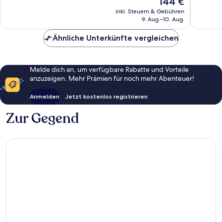
144 €
Sehr
57
Preis
gut,
inkl. Steuern & Gebühren
Bewert
beträgt
9. Aug.–10. Aug.
260
144 €
Bewertungen
Ähnliche Unterkünfte vergleichen
Melde dich an, um verfügbare Rabatte und Vorteile
anzuzeigen. Mehr Prämien für noch mehr Abenteuer!
Anmelden
Jetzt kostenlos registrieren
Zur Gegend