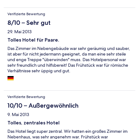
Paolo als absolutes Highlight hervorheben möchten - der Typ ist
einfach genial und hat seine Beurfung im Hotel gefunden!
Verifizierte Bewertung
8/10 – Sehr gut
29. Mai 2013
Tolles Hotel für Paare.
Das Zimmer im Nebengebäude war sehr geräumig und sauber,
ist aber für nicht jedermann geeignet, da man eine sehr steile
und enge Treppe "überwinden" muss. Das Hotelpersonal war
sehr freundlich und hilfsbereit! Das Frühstück war für römische
Verhältnisse sehr üppig und gut.
Verifizierte Bewertung
10/10 – Außergewöhnlich
9. Mai 2013
Tolles, zentrales Hotel
Das Hotel liegt super zentral. Wir hatten ein großes Zimmer im
Nebenhaus, was sehr angenehm war. Frühstück war