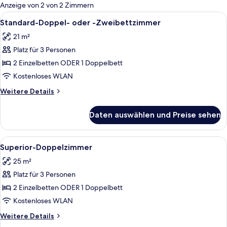
für
Anzeige von 2 von 2 Zimmern
Zimmer
Alle
Ein Hotelzimmer mit einem Bett, einem
17
Standard-Doppel- oder -Zweibettzimmer
Fotos
21 m²
für
Platz für 3 Personen
Standard-
Doppel-
2 Einzelbetten ODER 1 Doppelbett
oder
Kostenloses WLAN
-
Weitere
Weitere Details
Zweibettzimmer
Details
anzeigen
für
Daten auswählen und Preise sehen
Standard-
Doppel-
oder
Alle
Ein Hotelzimmer mit einem Bett, eine
13
-
Superior-Doppelzimmer
Fotos
Zweibettzimmer
25 m²
für
Platz für 3 Personen
Superior-
Doppelzimmer
2 Einzelbetten ODER 1 Doppelbett
anzeigen
Kostenloses WLAN
Weitere
Weitere Details
Details