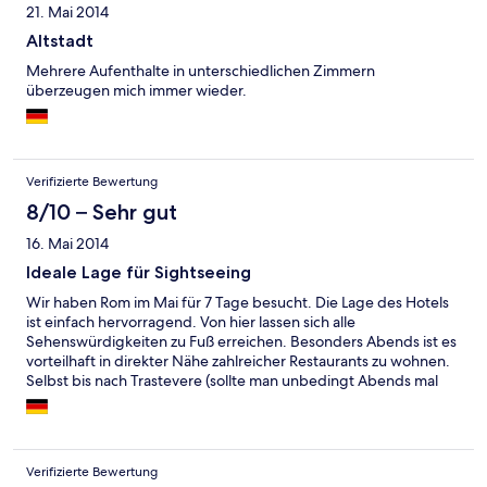
21. Mai 2014
Altstadt
Mehrere Aufenthalte in unterschiedlichen Zimmern
überzeugen mich immer wieder.
Verifizierte Bewertung
8/10 – Sehr gut
16. Mai 2014
Ideale Lage für Sightseeing
Wir haben Rom im Mai für 7 Tage besucht. Die Lage des Hotels
ist einfach hervorragend. Von hier lassen sich alle
Sehenswürdigkeiten zu Fuß erreichen. Besonders Abends ist es
vorteilhaft in direkter Nähe zahlreicher Restaurants zu wohnen.
Selbst bis nach Trastevere (sollte man unbedingt Abends mal
erleben) ist es nicht weit. Das Hotel liegt ruhig in einer kleinen
Gasse neben dem Campo Fiori. Es hat allerdings keine schöne
Aussicht (vorgelagerte Piazza dient lediglich als Parkplatz) ist
aber ruhig gelegen. Innenliegenede Zimmer bieten nur den
Verifizierte Bewertung
Blick auf ein "offenes" Treppenhaus. Die Zimmer sind einfach,