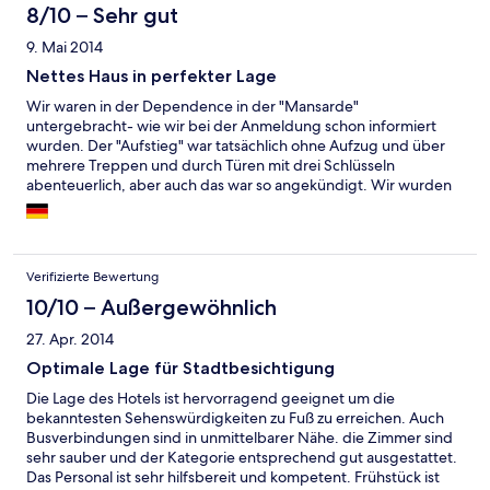
aber ausreichend (TV, Minibar, Fön) mit ältlichem Charme. Der
8/10 – Sehr gut
Frühstücksraum liegt in einem urigen Kellergewölbe und bietet
9. Mai 2014
ausreichende Stärkung für den Tagesbeginn. Das Personal ist
sehr nett und hilfsbereit. Wir würden dieses Hotel wieder
Nettes Haus in perfekter Lage
wählen.
Wir waren in der Dependence in der "Mansarde"
untergebracht- wie wir bei der Anmeldung schon informiert
wurden. Der "Aufstieg" war tatsächlich ohne Aufzug und über
mehrere Treppen und durch Türen mit drei Schlüsseln
abenteuerlich, aber auch das war so angekündigt. Wir wurden
dann von einem geräumigen charmanten Zimmer mit viel
Schrankraum (allerdings für große Menschen) und Duschbad
mit großer Ablage für Necessaires überrascht. Das Zimmer war
wirklich eine Woche lang sehr ruhig für eine Metropole, die
Verifizierte Bewertung
Betten bequem. Die Heizung lief, was Ende März trotz schönen
Wetters nachts angenehm war. Die beiden Fenster bodentief
10/10 – Außergewöhnlich
waren zum Öffnen, was man zum Anschluss an das WLAN
27. Apr. 2014
nutzen musste- nur mit weit herausgerecktem Arm bekam man
Kontakt zum hauseigenen Netz... Das Frühstück im fast 2000
Optimale Lage für Stadtbesichtigung
Jahre alten Kellergewölbe war für uns Nichtfrühstücker üppig
Die Lage des Hotels ist hervorragend geeignet um die
und selten haben wir es genutzt. Ich denke, es war sehr gut.
bekanntesten Sehenswürdigkeiten zu Fuß zu erreichen. Auch
Der Service war reizend und hilfreich, die Restauranttipps
Busverbindungen sind in unmittelbarer Nähe. die Zimmer sind
vorzüglich, mehr kann man nicht verlangen! Allerdings sprechen
sehr sauber und der Kategorie entsprechend gut ausgestattet.
wir Italienisch und das hilft in jedem Falle, aber mit Englisch
Das Personal ist sehr hilfsbereit und kompetent. Frühstück ist
kamen die andren Gäste auch ans Ziel :-)