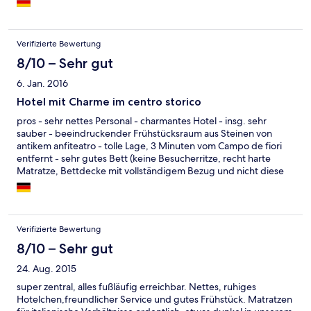
Zimmer konnte).Die Handtücher wurden täglich ausgetauscht.
Verifizierte Bewertung
8/10 – Sehr gut
6. Jan. 2016
Hotel mit Charme im centro storico
pros - sehr nettes Personal - charmantes Hotel - insg. sehr
sauber - beeindruckender Frühstücksraum aus Steinen von
antikem anfiteatro - tolle Lage, 3 Minuten vom Campo de fiori
entfernt - sehr gutes Bett (keine Besucherritze, recht harte
Matratze, Bettdecke mit vollständigem Bezug und nicht diese
unsäglichen Kratzdecken mit Leintuch) cons - Bad sollte
dringend mal renoviert werden - WLAN nicht optimal,
bestenfalls im Frühstücksraum - PC im Foyer verfügbar, aber
nicht kostenfrei
Verifizierte Bewertung
8/10 – Sehr gut
24. Aug. 2015
super zentral, alles fußläufig erreichbar. Nettes, ruhiges
Hotelchen,freundlicher Service und gutes Frühstück. Matratzen