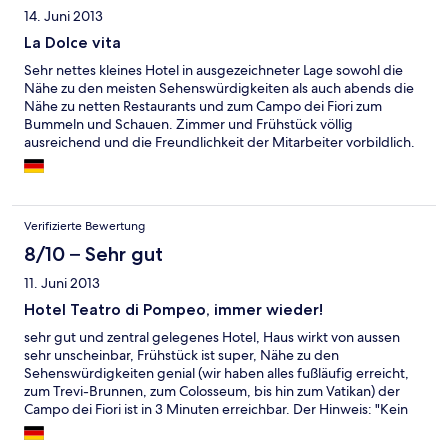
14. Juni 2013
La Dolce vita
Sehr nettes kleines Hotel in ausgezeichneter Lage sowohl die
Nähe zu den meisten Sehenswürdigkeiten als auch abends die
Nähe zu netten Restaurants und zum Campo dei Fiori zum
Bummeln und Schauen. Zimmer und Frühstück völlig
ausreichend und die Freundlichkeit der Mitarbeiter vorbildlich.
Unseren nächsten Aufenthalt in Rom werden wir wieder in
diesem Hotel verbringen.
Verifizierte Bewertung
8/10 – Sehr gut
11. Juni 2013
Hotel Teatro di Pompeo, immer wieder!
sehr gut und zentral gelegenes Hotel, Haus wirkt von aussen
sehr unscheinbar, Frühstück ist super, Nähe zu den
Sehenswürdigkeiten genial (wir haben alles fußläufig erreicht,
zum Trevi-Brunnen, zum Colosseum, bis hin zum Vatikan) der
Campo dei Fiori ist in 3 Minuten erreichbar. Der Hinweis: "Kein
Aufzug im Nebengebäude " ist berechtigt, da die Treppe dort
relativ steil und eng ist. Sehr freundliches Personal, wobei wir