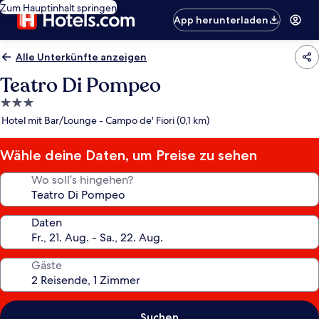
Zum Hauptinhalt springen
App herunterladen
Alle Unterkünfte anzeigen
Teatro Di Pompeo
3.0-
Sterne-
Hotel mit Bar/Lounge - Campo de' Fiori (0,1 km)
Unterkunft
Wähle deine Daten, um Preise zu sehen
Wo soll’s hingehen?
Daten
Gäste
Suchen