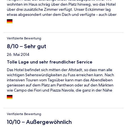
wohnten im Haus schräg über den Platz hinweg, wo das Hotel
über drei zusätzliche Zimmer verfügt. Unser Eckzimmer lag
etwas abgesondert unter dem Dach und verfügte - auch über
den offenen Dachstuhl mit altem, aufgearbeitetem Gebälk -
über viel Charme. Über das hohe Dach und die Querluft durch
zwei Eckfenster konnte man es trotz der über 30 Grad draußen
auch nachts sogar ohne die Klimaanlage ganz gut aushalten. Das
Verifizierte Bewertung
schmale, gewundene Treppenhaus über zwei Stockwerke
hinweg und ohne Fahrstuhl verlangt jedoch Trittsicherheit und
8/10 – Sehr gut
ist nichts für Leute, die mit zwei oder mehr Schrankkoffern
26. Mai 2014
anreisen. Im Haupthaus aber Fahrstuhl. Das Frühstück wird in
den alten Gewölben des römischen Theaters im Untergeschoss
Tolle Lage und sehr freundlicher Service
des Haupthauses eingenommen und bietet von jedem und für
Das Hotel befindet sich mitten der Altstadt, so dass man alle
jeden etwas, aber nicht in besonders hoher Qualität; am
wichtigen Sehenswürdigkeiten zu Fuss erreichen kann. Nach
beeindruckendsten die drei bis vier Sorten Hörnchen und
intensiven Touren vom Tagsüber kann man das Abendleben
Kuchen. Das quirlige Campo de Fiori ist mit Markt tagsüber,
geniessen auf dem Platz am Pantheon oder auf den Märkten
vielen netten kleinen Restaurants und nachts Gauklern und
wie Campo dei Fiori und Piazza Navola, die ganz in der Nähe
Musikanten durch einen Tordurchgang in wenigen Minuten
zum Hotel liegen.
erreichbar, rundherum ein Viertel mit vielen kleinen Läden und
Boutiquen.
Verifizierte Bewertung
10/10 – Außergewöhnlich