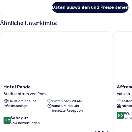
für
Daten auswählen und Preise sehen
Superior-
Doppelzimmer
Ähnliche Unterkünfte
Hotel Panda
Affresco
Hotel
Affresco
Hotel Panda
Affres
Panda
LR
Stadtzentrum von Rom
Vatikan
Stadtzentrum
Collecti
Haustiere erlaubt
Kostenloses WLAN
Koste
von
Vatikan
Klimaanlage
Rund um die Uhr
Nichtr
Rom
besetzte Rezeption
9.0
Wun
9,0
8.2
Sehr gut
von
57 B
8,2
von
260 Bewertungen
10,
10,
Wunder
Der