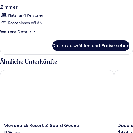
Zimmer
Platz für 4 Personen
Kostenloses WLAN
Weitere
Weitere Details
Details
für
Daten auswählen und Preise sehen
Zimmer
Ähnliche Unterkünfte
Mövenpick Resort & Spa El Gouna
Doubletr
Mövenpick
Doublet
Mövenpick Resort & Spa El Gouna
Double
Resort
By
Resort
El Gouna