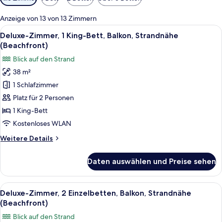
Filter
für
Anzeige von 13 von 13 Zimmern
Zimmer
Alle
Ein Balkon mit Holzstühlen und einem 
8
Deluxe-Zimmer, 1 King-Bett, Balkon, Strandnähe
Fotos
(Beachfront)
für
Blick auf den Strand
Deluxe-
38 m²
Zimmer,
1 Schlafzimmer
1 King-
Bett,
Platz für 2 Personen
Balkon,
1 King-Bett
Strandnähe
Kostenloses WLAN
(Beachfront)
Weitere
Weitere Details
anzeigen
Details
für
Daten auswählen und Preise sehen
Deluxe-
Zimmer,
1 King-
Alle
Ein Balkon mit Blick auf einen Pool un
9
Bett,
Deluxe-Zimmer, 2 Einzelbetten, Balkon, Strandnähe
Fotos
Balkon,
(Beachfront)
Strandnähe
für
Blick auf den Strand
(Beachfront)
Deluxe-