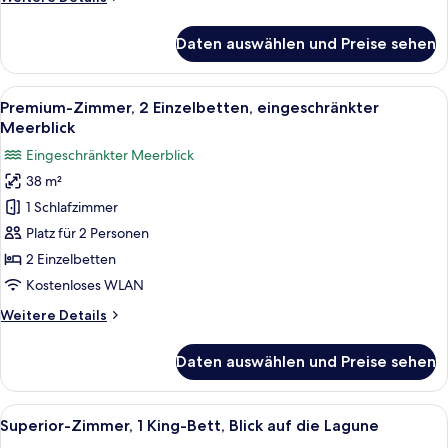
anzeigen
Details
für
Daten auswählen und Preise sehen
Premium-
Zimmer,
1 King-
Alle
Ein Balkon mit zwei Liegestühlen, Bli
7
Bett,
Premium-Zimmer, 2 Einzelbetten, eingeschränkter
Fotos
eingeschränkter
Meerblick
Meerblick
für
Eingeschränkter Meerblick
Premium-
38 m²
Zimmer,
1 Schlafzimmer
2 Einzelbetten,
eingeschränkter
Platz für 2 Personen
Meerblick
2 Einzelbetten
anzeigen
Kostenloses WLAN
Weitere
Weitere Details
Details
für
Daten auswählen und Preise sehen
Premium-
Zimmer,
2 Einzelbetten,
Alle
Ein Hotelzimmer mit Bett, einer Sitzec
11
eingeschränkter
Superior-Zimmer, 1 King-Bett, Blick auf die Lagune
Fotos
Meerblick