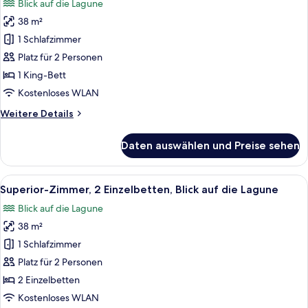
Blick auf die Lagune
für
38 m²
Superior-
Zimmer,
1 Schlafzimmer
1 King-
Platz für 2 Personen
Bett,
1 King-Bett
Blick
Kostenloses WLAN
auf
Weitere
Weitere Details
die
Details
Lagune
für
Daten auswählen und Preise sehen
anzeigen
Superior-
Zimmer,
1 King-
Alle
Ein Hotelzimmer mit zwei Betten, ein
12
Bett,
Superior-Zimmer, 2 Einzelbetten, Blick auf die Lagune
Fotos
Blick
Blick auf die Lagune
auf
für
die
38 m²
Superior-
Lagune
Zimmer,
1 Schlafzimmer
2 Einzelbetten,
Platz für 2 Personen
Blick
2 Einzelbetten
auf
Kostenloses WLAN