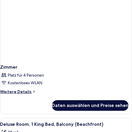
auf
die
Lagune
Zimmer
Platz für 4 Personen
Kostenloses WLAN
Weitere
Weitere Details
Details
für
Daten auswählen und Preise sehen
Zimmer
Alle
Minibar, Zimmersafe, Schreibtisch, la
13
Deluxe Room, 1 King Bed, Balcony (Beachfront)
Fotos