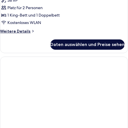
38 m²
für
Platz für 2 Personen
Deluxe
Room,
1 King-Bett und 1 Doppelbett
1
Kostenloses WLAN
King
Weitere
Weitere Details
Bed,
Details
Balcony
für
Daten auswählen und Preise sehen
Deluxe
(Beachfront)
Room,
anzeigen
1
King
Bed,
Balcony
(Beachfront)