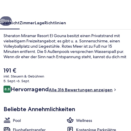
Gouna
rück
Weiter
119+
Übersicht
Zimmer
Lage
Richtlinien
Sheraton Miramar Resort El Gouna besitzt einen Privatstrand mit
vielseitigem Freizeitangebot; es gibt u. a. Sonnenschirme, einen
Volleyballplatz und Liegestühle. Rotes Meer ist zu Fuß nur 15
Minuten entfernt. Die 5 Außenpools versprechen Wasserspaß pur.
Wenn dir eher der Sinn nach Entspannung steht, kannst du dich mit
Tiefengewebe-Massagen, Ganzkörperwickeln und
Gesichtsbehandlungen verwöhnen lassen. Miramar Restaurant, eins
Der
191 €
von 3 Restaurants, ist zum Frühstück, Mittagessen und Abendessen
aktuelle
inkl. Steuern & Gebühren
geöffnet. Als weitere Highlights bietet dieses Hotel im luxuriösen
Preis
5. Sept.–6. Sept.
Stil 3 Strandbars, einen kostenlosen Kinderclub und eine Poolbar.
Tagungsbereich
beträgt
Bewertungen
Hervorragend
8,8
Alle 316 Bewertungen anzeigen
191 €.
8,8 von 10.
Beliebte Annehmlichkeiten
Pool
Wellness
Flughafentransfer
Kostenlose Parkplätze