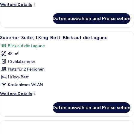
die
Weitere
Weitere Details
Lagune
Details
anzeigen
für
Daten auswählen und Preise sehen
Superior-
Zimmer,
2 Einzelbetten,
Alle
Ein geräumiges Schlafzimmer mit eine
7
Blick
Superior-Suite, 1 King-Bett, Blick auf die Lagune
Fotos
auf
Blick auf die Lagune
die
für
Lagune
48 m²
Superior-
Suite,
1 Schlafzimmer
1 King-
Platz für 2 Personen
Bett,
1 King-Bett
Blick
Kostenloses WLAN
auf
Weitere
Weitere Details
die
Details
Lagune
für
Daten auswählen und Preise sehen
anzeigen
Superior-
Suite,
1 King-
Bett,
Blick