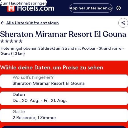
Zum Hauptinhalt springen
App herunterladen
Alle Unterkünfte anzeigen
Sheraton Miramar Resort El Gouna
5.0-
Sterne-
Hotel im gehobenen Stil direkt am Strand mit Poolbar - Strand von el-
Unterkunft
Guna (1,3 km)
Wähle deine Daten, um Preise zu sehen
Wo soll’s hingehen?
Daten
Gäste