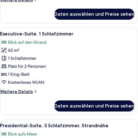
Details
für
Daten auswählen und Preise sehen
Junior-
Suite,
1
Alle
Ein Balkon mit Blick auf das Meer un
12
Schlafzimmer
Executive-Suite, 1 Schlafzimmer
Fotos
Blick auf den Strand
für
62 m²
Executive-
Suite,
1 Schlafzimmer
1
Platz für 2 Personen
Schlafzimmer
1 King-Bett
anzeigen
Kostenloses WLAN
Weitere
Weitere Details
Details
für
Daten auswählen und Preise sehen
Executive-
Suite,
1
Alle
Ein überdachter Außenbereich mit Bl
9
Schlafzimmer
Presidential-Suite, 3 Schlafzimmer, Strandnähe
Fotos
Blick aufs Meer
für