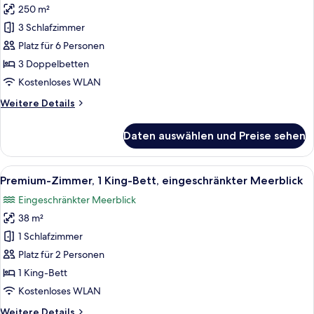
250 m²
Presidential-
Suite,
3 Schlafzimmer
3 Schlafzimmer,
Platz für 6 Personen
Strandnähe
3 Doppelbetten
anzeigen
Kostenloses WLAN
Weitere
Weitere Details
Details
für
Daten auswählen und Preise sehen
Presidential-
Suite,
3 Schlafzimmer,
Alle
Ein Hotelzimmer mit einem großen Bet
8
Strandnähe
Premium-Zimmer, 1 King-Bett, eingeschränkter Meerblick
Fotos
Eingeschränkter Meerblick
für
38 m²
Premium-
Zimmer,
1 Schlafzimmer
1 King-
Platz für 2 Personen
Bett,
1 King-Bett
eingeschränkter
Kostenloses WLAN
Meerblick
Weitere
Weitere Details