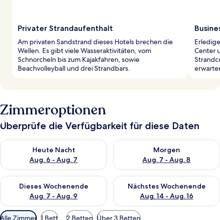
Privater Strandaufenthalt
Busines
Am privaten Sandstrand dieses Hotels brechen die
Erledig
Wellen. Es gibt viele Wasseraktivitäten, vom
Center 
Schnorcheln bis zum Kajakfahren, sowie
Strandc
Beachvolleyball und drei Strandbars.
erwarten
Zimmeroptionen
Überprüfe die Verfügbarkeit für diese Daten
Überprüfe die Verfügbarkeit für heute Nacht, Aug. 6 - Aug. 7.
Überprüfe die Verfügbarkeit f
Heute Nacht
Morgen
Aug. 6 - Aug. 7
Aug. 7 - Aug. 8
Überprüfe die Verfügbarkeit für dieses Wochenende, Aug. 7 - 
Überprüfe die Verfügbarkeit f
Dieses Wochenende
Nächstes Wochenende
Aug. 7 - Aug. 9
Aug. 14 - Aug. 16
Verfügbare
Alle Zimmer
1 Bett
2 Betten
Über 3 Betten