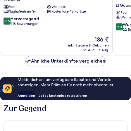
&
Hilton
El Goun
Pool
Wellness
Spa
Mangro
Flughafentransfer
Kostenlose Parkplätze
El
El
Pool
Wellne
Gouna
Gouna
8.6
Hervorragend
8,6
El
Resort
von
518 Bewertungen
9.0
Wun
9,0
Gouna
El
10,
von
22 B
Gouna
Hervorragend,
10,
Der
136 €
518
Wunder
Preis
Bewertungen
22
inkl. Steuern & Gebühren
beträgt
16. Aug.–17. Aug.
Bewert
136 €
Ähnliche Unterkünfte vergleichen
Melde dich an, um verfügbare Rabatte und Vorteile
anzuzeigen. Mehr Prämien für noch mehr Abenteuer!
Anmelden
Jetzt kostenlos registrieren
Zur Gegend