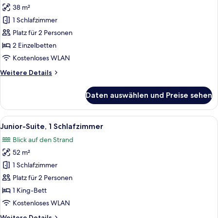
38 m²
Zimmer,
1 Schlafzimmer
2 Einzelbetten,
Balkon,
Platz für 2 Personen
Strandnähe
2 Einzelbetten
(Beachfront)
Kostenloses WLAN
anzeigen
Weitere
Weitere Details
Details
für
Daten auswählen und Preise sehen
Deluxe-
Zimmer,
2 Einzelbetten,
Alle
Ein ordentlich eingerichtetes Schlafz
10
Balkon,
Junior-Suite, 1 Schlafzimmer
Fotos
Strandnähe
Blick auf den Strand
(Beachfront)
für
52 m²
Junior-
Suite,
1 Schlafzimmer
1
Platz für 2 Personen
Schlafzimmer
1 King-Bett
anzeigen
Kostenloses WLAN
Weitere
Weitere Details