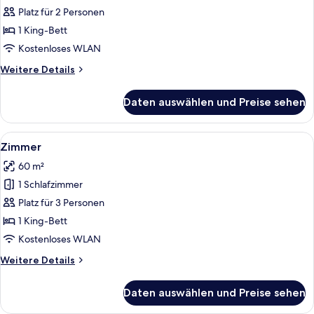
anzeigen
Platz für 2 Personen
1 King-Bett
Kostenloses WLAN
Weitere
Weitere Details
Details
für
Daten auswählen und Preise sehen
Zimmer
Alle
Ein ordentlich gemachtes Bett mit wei
8
Zimmer
Fotos
60 m²
für
1 Schlafzimmer
Zimmer
anzeigen
Platz für 3 Personen
1 King-Bett
Kostenloses WLAN
Weitere
Weitere Details
Details
für
Daten auswählen und Preise sehen
Zimmer