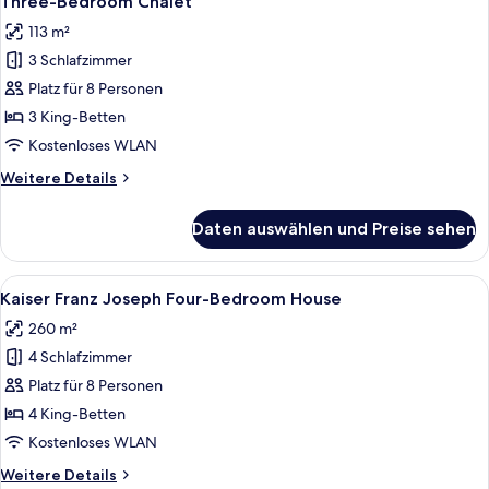
Three-Bedroom Chalet
Fotos
Bedroom
113 m²
House
für
3 Schlafzimmer
Three-
Bedroom
Platz für 8 Personen
Chalet
3 King-Betten
anzeigen
Kostenloses WLAN
Weitere
Weitere Details
Details
für
Daten auswählen und Preise sehen
Three-
Bedroom
Chalet
Alle
Ein Hotelzimmer mit einem großen Bett
5
Kaiser Franz Joseph Four-Bedroom House
Fotos
260 m²
für
4 Schlafzimmer
Kaiser
Franz
Platz für 8 Personen
Joseph
4 King-Betten
Four-
Kostenloses WLAN
Bedroom
Weitere
Weitere Details
House