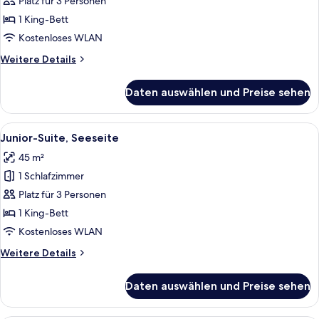
Suite,
Platz für 3 Personen
Seeblick
1 King-Bett
anzeigen
Kostenloses WLAN
Weitere
Weitere Details
Details
für
Daten auswählen und Preise sehen
Premier-
Suite,
Seeblick
Alle
Ein Hotelzimmer mit einem großen Bet
5
Junior-Suite, Seeseite
Fotos
45 m²
für
1 Schlafzimmer
Junior-
Suite,
Platz für 3 Personen
Seeseite
1 King-Bett
anzeigen
Kostenloses WLAN
Weitere
Weitere Details
Details
für
Daten auswählen und Preise sehen
Junior-
Suite,
Seeseite