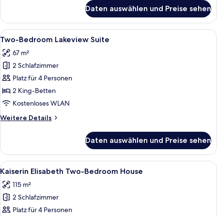
für
Daten auswählen und Preise sehen
Two-
Bedroom
Chalet
Alle
Ein gemütliches Wohnzimmer mit einer 
5
Two-Bedroom Lakeview Suite
Fotos
67 m²
für
2 Schlafzimmer
Two-
Bedroom
Platz für 4 Personen
Lakeview
2 King-Betten
Suite
Kostenloses WLAN
anzeigen
Weitere
Weitere Details
Details
für
Daten auswählen und Preise sehen
Two-
Bedroom
Lakeview
Alle
Ein geräumiges Schlafzimmer mit eine
6
Suite
Kaiserin Elisabeth Two-Bedroom House
Fotos
115 m²
für
2 Schlafzimmer
Kaiserin
Elisabeth
Platz für 4 Personen