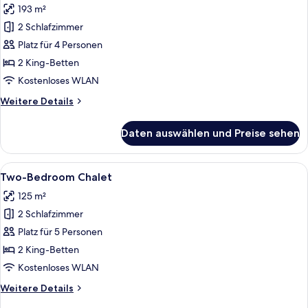
193 m²
für
2 Schlafzimmer
Kaiser
Franz
Platz für 4 Personen
Joseph
2 King-Betten
Two-
Kostenloses WLAN
Bedroom
Weitere
Weitere Details
House
Details
anzeigen
für
Daten auswählen und Preise sehen
Kaiser
Franz
Joseph
Alle
Ein Wohnzimmer mit Kamin, einer Cou
3
Two-
Two-Bedroom Chalet
Fotos
Bedroom
125 m²
House
für
2 Schlafzimmer
Two-
Bedroom
Platz für 5 Personen
Chalet
2 King-Betten
anzeigen
Kostenloses WLAN
Weitere
Weitere Details
Details