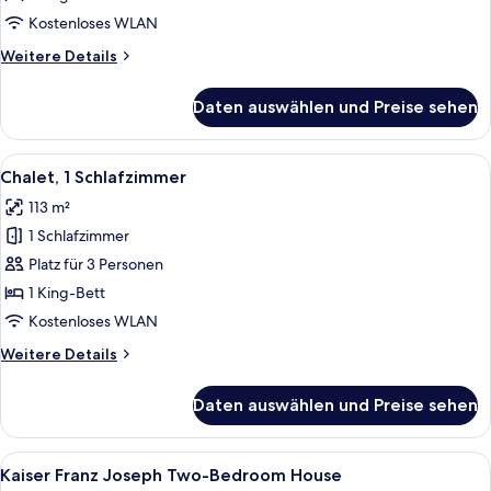
Kostenloses WLAN
Weitere
Weitere Details
Details
für
Daten auswählen und Preise sehen
Zimmer
Alle
Ein modernes Badezimmer mit freiste
5
Chalet, 1 Schlafzimmer
Fotos
113 m²
für
1 Schlafzimmer
Chalet,
1
Platz für 3 Personen
Schlafzimmer
1 King-Bett
anzeigen
Kostenloses WLAN
Weitere
Weitere Details
Details
für
Daten auswählen und Preise sehen
Chalet,
1
Schlafzimmer
Alle
Ein Hotelzimmer mit einem großen Bett
5
Kaiser Franz Joseph Two-Bedroom House
Fotos