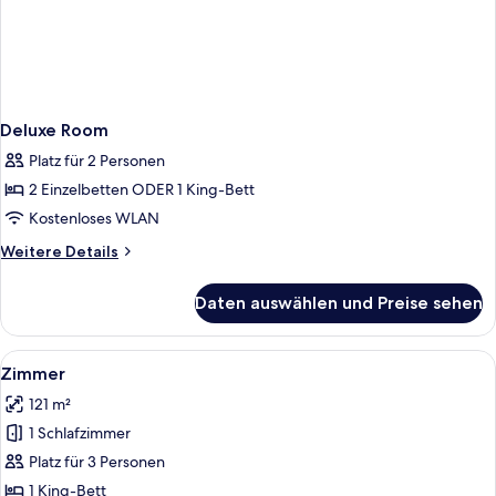
Deluxe Room
Platz für 2 Personen
2 Einzelbetten ODER 1 King-Bett
Kostenloses WLAN
Weitere
Weitere Details
Details
für
Daten auswählen und Preise sehen
Deluxe
Room
Alle
Ein Hotelzimmer mit einem großen Bett
5
Zimmer
Fotos
121 m²
für
1 Schlafzimmer
Zimmer
anzeigen
Platz für 3 Personen
1 King-Bett