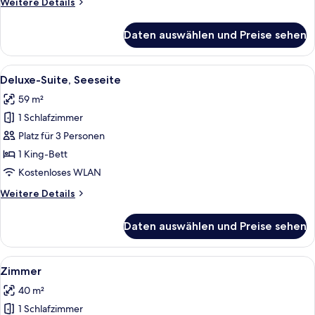
Weitere
Weitere Details
Details
für
Daten auswählen und Preise sehen
Premier-
Zimmer,
Seeseite
Alle
Ein Schlafzimmer mit großem Fenster, 
5
Deluxe-Suite, Seeseite
Fotos
59 m²
für
1 Schlafzimmer
Deluxe-
Suite,
Platz für 3 Personen
Seeseite
1 King-Bett
anzeigen
Kostenloses WLAN
Weitere
Weitere Details
Details
für
Daten auswählen und Preise sehen
Deluxe-
Suite,
Seeseite
Alle
Ein Hotelzimmer mit einem großen Bet
5
Zimmer
Fotos
40 m²
für
1 Schlafzimmer
Zimmer