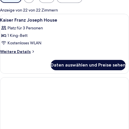
Filter
für
Anzeige von 22 von 22 Zimmern
Zimmer
Alle
Ein Hotelzimmer mit einem Bett, Nach
4
Kaiser Franz Joseph House
Fotos
Platz für 3 Personen
für
1 King-Bett
Kaiser
Franz
Kostenloses WLAN
Joseph
Weitere
Weitere Details
House
Details
für
anzeigen
Daten auswählen und Preise sehen
Kaiser
Franz
Joseph
House