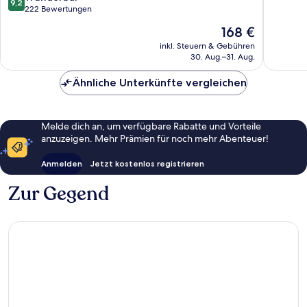
9,2
Hotel
10,
von
222 Bewertungen
Hof
Hervorr
10,
Der
168 €
bei
158
Wunderbar,
Preis
Salzburg
Bewert
222
inkl. Steuern & Gebühren
beträgt
30. Aug.–31. Aug.
Bewertungen
168 €
Ähnliche Unterkünfte vergleichen
Melde dich an, um verfügbare Rabatte und Vorteile
anzuzeigen. Mehr Prämien für noch mehr Abenteuer!
Anmelden
Jetzt kostenlos registrieren
Zur Gegend