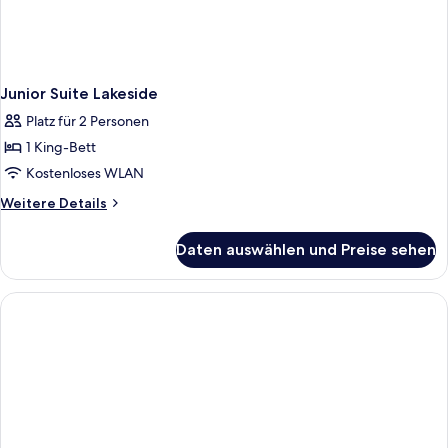
Junior Suite Lakeside
Platz für 2 Personen
1 King-Bett
Kostenloses WLAN
Weitere
Weitere Details
Details
für
Daten auswählen und Preise sehen
Junior
Suite
Lakeside