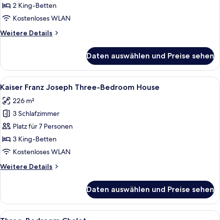
Two-
2 King-Betten
Bedroom
Kostenloses WLAN
House
Weitere
Weitere Details
anzeigen
Details
für
Daten auswählen und Preise sehen
Kaiserin
Elisabeth
Two-
Alle
Ein Hotelzimmer mit einem großen Bett
5
Bedroom
Kaiser Franz Joseph Three-Bedroom House
Fotos
House
226 m²
für
3 Schlafzimmer
Kaiser
Franz
Platz für 7 Personen
Joseph
3 King-Betten
Three-
Kostenloses WLAN
Bedroom
Weitere
Weitere Details
House
Details
anzeigen
für
Daten auswählen und Preise sehen
Kaiser
Franz
Joseph
Alle
Three-Bedroom Chalet | Wohnbereich 
4
Three-