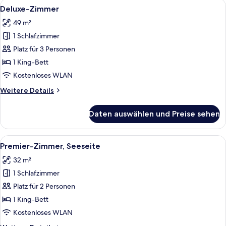
Alle
Ein Hotelzimmer mit einem großen Bett
5
Deluxe-Zimmer
Fotos
49 m²
für
1 Schlafzimmer
Deluxe-
Zimmer
Platz für 3 Personen
anzeigen
1 King-Bett
Kostenloses WLAN
Weitere
Weitere Details
Details
für
Daten auswählen und Preise sehen
Deluxe-
Zimmer
Alle
Ein Hotelzimmer mit einem großen Bet
5
Premier-Zimmer, Seeseite
Fotos
32 m²
für
1 Schlafzimmer
Premier-
Zimmer,
Platz für 2 Personen
Seeseite
1 King-Bett
anzeigen
Kostenloses WLAN