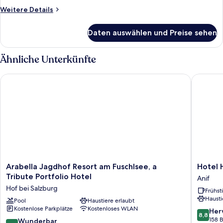
Weitere
Weitere Details
Details
für
Daten auswählen und Preise sehen
Deluxe-
Zimmer
Ähnliche Unterkünfte
Arabella Jagdhof Resort am Fuschlsee, a Tribute Portfolio Hot
Hotel Hu
Arabella
Hotel
Arabella Jagdhof Resort am Fuschlsee, a
Hotel 
Jagdhof Resort
Hubertu
Tribute Portfolio Hotel
Anif
am
Anif
Hof bei Salzburg
Frühst
Fuschlsee,
Hausti
a
Pool
Haustiere erlaubt
Kostenlose Parkplätze
Kostenloses WLAN
Tribute
8.8
Her
8,8
Portfolio
von
158 
9.2
Wunderbar