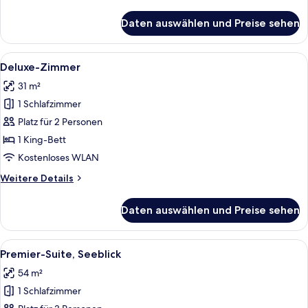
Details
anzeigen
für
Daten auswählen und Preise sehen
Kaiser
Franz
Joseph
Alle
Deluxe-Zimmer | Hochwertige Bettware
6
Four-
Deluxe-Zimmer
Fotos
Bedroom
31 m²
House
für
1 Schlafzimmer
Deluxe-
Zimmer
Platz für 2 Personen
anzeigen
1 King-Bett
Kostenloses WLAN
Weitere
Weitere Details
Details
für
Daten auswählen und Preise sehen
Deluxe-
Zimmer
Alle
Ein gemütliches Zimmer mit integriert
5
Premier-Suite, Seeblick
Fotos
54 m²
für
1 Schlafzimmer
Premier-