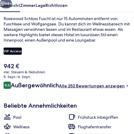
98+
Übersicht
Zimmer
Lage
Richtlinien
Rosewood Schloss Fuschl ist nur 15 Autominuten entfernt von:
Fuschlsee und Wolfgangsee. Du kannst dich im Wellnessbereich mit
Massagen verwöhnen lassen und im Restaurant etwas essen. Als
weitere Highlights bietet dieses Hotel im luxuriösen Stil einen
Innenpool, einen Außenpool und eine Loungebar.
VIP Access
Der
942 €
Innenpool, Außenpool, Cabañas (koste
aktuelle
inkl. Steuern & Gebühren
Preis
5. Sept.–6. Sept.
beträgt
Bewertungen
Außergewöhnlich
9,6
Alle 252 Bewertungen anzeigen
942 €.
9,6 von 10.
Beliebte Annehmlichkeiten
Pool
Frühstück inbegriffen
Wellness
Flughafentransfer