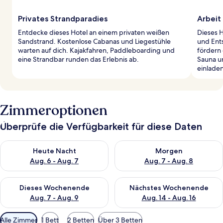
Privates Strandparadies
Arbeit 
Entdecke dieses Hotel an einem privaten weißen
Dieses H
Sandstrand. Kostenlose Cabanas und Liegestühle
und Ent
warten auf dich. Kajakfahren, Paddleboarding und
fördern 
eine Strandbar runden das Erlebnis ab.
Sauna u
einladen
Zimmeroptionen
Überprüfe die Verfügbarkeit für diese Daten
Überprüfe die Verfügbarkeit für heute Nacht, Aug. 6 - Aug. 7.
Überprüfe die Verfügbarkeit f
Heute Nacht
Morgen
Aug. 6 - Aug. 7
Aug. 7 - Aug. 8
Überprüfe die Verfügbarkeit für dieses Wochenende, Aug. 7 - 
Überprüfe die Verfügbarkeit f
Dieses Wochenende
Nächstes Wochenende
Aug. 7 - Aug. 9
Aug. 14 - Aug. 16
Verfügbare
Alle Zimmer
1 Bett
2 Betten
Über 3 Betten