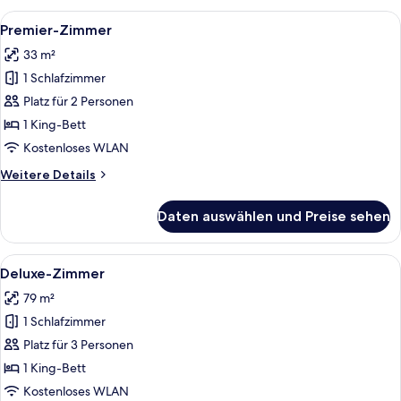
Alle
Ein ordentlich bezogenes Bett mit we
4
Premier-Zimmer
Fotos
33 m²
für
1 Schlafzimmer
Premier-
Zimmer
Platz für 2 Personen
anzeigen
1 King-Bett
Kostenloses WLAN
Weitere
Weitere Details
Details
für
Daten auswählen und Preise sehen
Premier-
Zimmer
Alle
Ein geräumiges Schlafzimmer mit eine
4
Deluxe-Zimmer
Fotos
79 m²
für
1 Schlafzimmer
Deluxe-
Zimmer
Platz für 3 Personen
anzeigen
1 King-Bett
Kostenloses WLAN