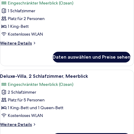
Eingeschränkter Meerblick (Ozean)
für
1 Schlafzimmer
Deluxe-
Villa,
Platz für 2 Personen
1
1 King-Bett
Schlafzimmer,
Kostenloses WLAN
Meerblick
Weitere
Weitere Details
anzeigen
Details
für
Daten auswählen und Preise sehen
Deluxe-
Villa,
1
Alle
Ein Zimmer mit zwei Einzelbetten, ein
50
Schlafzimmer,
Deluxe-Villa, 2 Schlafzimmer, Meerblick
Fotos
Meerblick
Eingeschränkter Meerblick (Ozean)
für
2 Schlafzimmer
Deluxe-
Villa,
Platz für 5 Personen
2 Schlafzimmer,
1 King-Bett und 1 Queen-Bett
Meerblick
Kostenloses WLAN
anzeigen
Weitere
Weitere Details
Details