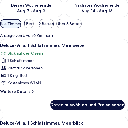
Überprüfe die Verfügbarkeit für dieses Wochenende, Aug. 7 - 
Überprüfe die Verfügbarkeit f
Dieses Wochenende
Nächstes Wochenende
Aug. 7 - Aug. 9
Aug. 14 - Aug. 16
Verfügbare
Alle Zimmer
1 Bett
2 Betten
Über 3 Betten
Filter
für
Anzeige von 6 von 6 Zimmern
Zimmer
Alle
Ein Schlafzimmer mit einem großen Bet
27
Deluxe-Villa, 1 Schlafzimmer, Meerseite
Fotos
Blick auf den Ozean
für
1 Schlafzimmer
Deluxe-
Villa,
Platz für 2 Personen
1
1 King-Bett
Schlafzimmer,
Kostenloses WLAN
Meerseite
Weitere
Weitere Details
anzeigen
Details
für
Daten auswählen und Preise sehen
Deluxe-
Villa,
1
Alle
Ein ordentlich eingerichtetes Schlafz
24
Schlafzimmer,
Deluxe-Villa, 1 Schlafzimmer, Meerblick
Fotos
Meerseite