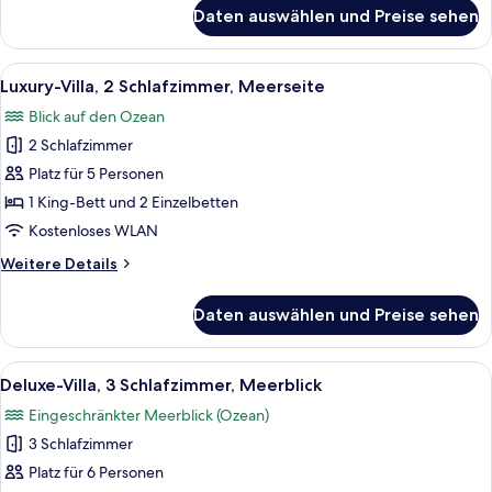
für
Daten auswählen und Preise sehen
Deluxe-
Villa,
2 Schlafzimmer,
Alle
Ein Schlafzimmer mit zwei Einzelbette
50
Meerblick
Luxury-Villa, 2 Schlafzimmer, Meerseite
Fotos
Blick auf den Ozean
für
2 Schlafzimmer
Luxury-
Villa,
Platz für 5 Personen
2 Schlafzimmer,
1 King-Bett und 2 Einzelbetten
Meerseite
Kostenloses WLAN
anzeigen
Weitere
Weitere Details
Details
für
Daten auswählen und Preise sehen
Luxury-
Villa,
2 Schlafzimmer,
Alle
Ein Balkon mit Glastisch, Blick auf da
26
Meerseite
Deluxe-Villa, 3 Schlafzimmer, Meerblick
Fotos
Eingeschränkter Meerblick (Ozean)
für
3 Schlafzimmer
Deluxe-
Villa,
Platz für 6 Personen