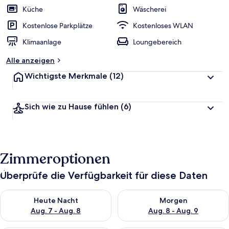
w
Küche
Wäscherei
e
r
Kostenlose Parkplätze
Kostenloses WLAN
t
Klimaanlage
Loungebereich
e
t
Alle anzeigen
Wichtigste Merkmale
(12)
Sich wie zu Hause fühlen
(6)
Zimmeroptionen
Überprüfe die Verfügbarkeit für diese Daten
Überprüfe die Verfügbarkeit für heute Nacht, Aug. 7 - Aug. 8.
Überprüfe die Verfügbarkeit f
Heute Nacht
Morgen
Aug. 7 - Aug. 8
Aug. 8 - Aug. 9