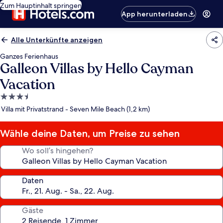
Zum Hauptinhalt springen
App herunterladen
Alle Unterkünfte anzeigen
Ganzes Ferienhaus
Galleon Villas by Hello Cayman
Vacation
3.5-
Sterne-
Villa mit Privatstrand - Seven Mile Beach (1,2 km)
Unterkunft
Wähle deine Daten, um Preise zu sehen
Wo soll’s hingehen?
Daten
Gäste