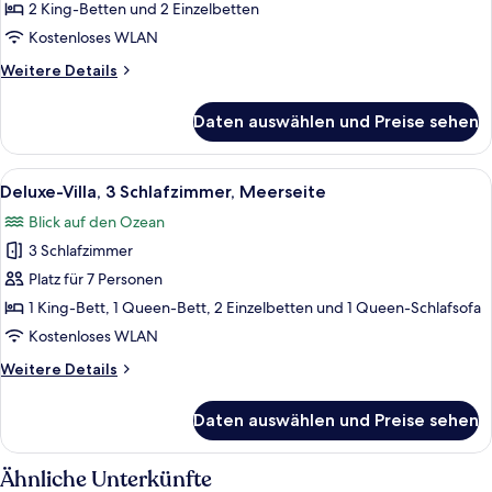
3 Schlafzimmer,
2 King-Betten und 2 Einzelbetten
Meerblick
Kostenloses WLAN
anzeigen
Weitere
Weitere Details
Details
für
Daten auswählen und Preise sehen
Deluxe-
Villa,
3 Schlafzimmer,
Alle
Ein heller Raum mit weißen Korbmöbeln
33
Meerblick
Deluxe-Villa, 3 Schlafzimmer, Meerseite
Fotos
Blick auf den Ozean
für
3 Schlafzimmer
Deluxe-
Villa,
Platz für 7 Personen
3 Schlafzimmer,
1 King-Bett, 1 Queen-Bett, 2 Einzelbetten und 1 Queen-Schlafsofa
Meerseite
Kostenloses WLAN
anzeigen
Weitere
Weitere Details
Details
für
Daten auswählen und Preise sehen
Deluxe-
Villa,
3 Schlafzimmer,
Ähnliche Unterkünfte
Meerseite