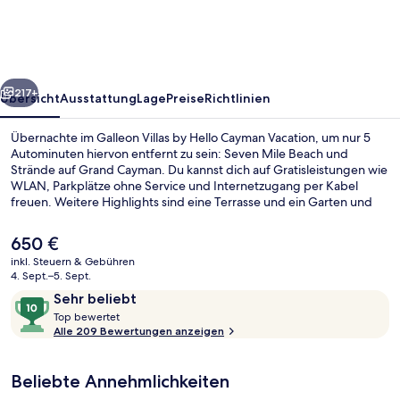
Hello
Cayman
Vacation
rück
Weiter
217+
Übersicht
Ausstattung
Lage
Preise
Richtlinien
Übernachte im Galleon Villas by Hello Cayman Vacation, um nur 5
Autominuten hiervon entfernt zu sein: Seven Mile Beach und
Strände auf Grand Cayman. Du kannst dich auf Gratisleistungen wie
WLAN, Parkplätze ohne Service und Internetzugang per Kabel
freuen. Weitere Highlights sind eine Terrasse und ein Garten und
die Villen bieten praktische Annehmlichkeiten wie Küchen und
Waschmaschinen/Trockner. Das hilfsbereite Personal und der
Der
650 €
allgemeine Zustand erhalten tolle Bewertungen von anderen
aktuelle
inkl. Steuern & Gebühren
Reisenden.
Preis
4. Sept.–5. Sept.
Privatstrand, weißer Sandstrand, Caba
beträgt
Bewertungen
10
Sehr beliebt
650 €.
T
von
Top bewertet
o
Alle 209 Bewertungen anzeigen
10,
p
Sehr
beliebt
Beliebte Annehmlichkeiten
b
e