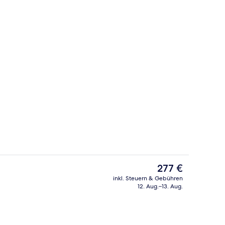
ch
Restaurant
Der
277 €
aktuelle
inkl. Steuern & Gebühren
Preis
12. Aug.–13. Aug.
pelzimmer | Allergikerbettwaren, Betten mit Memory-Foam-Matratzen, Zim
Deluxe-Apartment | Allergikerbettw
beträgt
277 €.