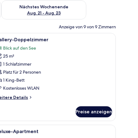
es Wochenende, Aug. 14 - Aug. 16.
Überprüfe die Verfügbarkeit für nächstes Wochenende, Aug. 2
Nächstes Wochenende
Aug. 21 - Aug. 23
Anzeige von 9 von 9 Zimmern
ne Schiebetür.
wand, großem Spiegel, Waschbecken mit Ablagefläche und Handtuchhalter.
le
Ein modernes Badezimmer mit Fliesenwand, g
3
allery-Doppelzimmer
otos
Blick auf den See
ür
25 m²
allery-
oppelzimmer
1 Schlafzimmer
nzeigen
Platz für 2 Personen
1 King-Bett
Kostenloses WLAN
itere
itere Details
tails
r
Preise anzeigen
llery-
ppelzimmer
zum Thema Wald.
t, zwei Nachttischen, einer Kopfstütze mit einem Logo, Wandlampen und e
le
Ein gemütliches Wohnzimmer mit Sofa, Coucht
5
eluxe-Apartment
otos