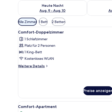
Überprüfe die Verfügbarkeit für heute Nacht, Aug. 9
Überprüfe die
Heute Nacht
Aug. 9 - Aug. 10
Au
Verfügbare
Alle Zimmer
1 Bett
2 Betten
Filter
Alle
Ein Schlafzimmer mit Holzwänd
für
1
Comfort-Doppelzimmer
Fotos
Zimmer
1 Schlafzimmer
für
Platz für 2 Personen
Comfort-
Doppelzimmer
1 King-Bett
anzeigen
Kostenloses WLAN
Weitere
Weitere Details
Details
für
Comfort-
Doppelzimmer
Preise anzeige
Alle
Ein Schlafzimmer mit einem g
2
Comfort-Apartment
Fotos