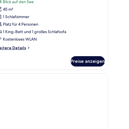
Blick auf den See
ür
45 m²
eluxe-
partment
1 Schlafzimmer
nzeigen
Platz für 4 Personen
1 King-Bett und 1 großes Schlafsofa
Kostenloses WLAN
itere
itere Details
tails
r
Preise anzeigen
luxe-
artment