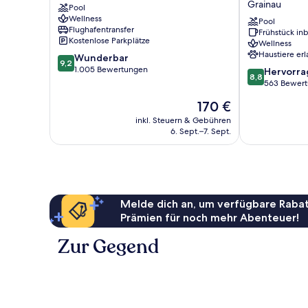
Grainau
Pool
Garmisch-
Hotel
Wellness
Partenkirchen
Collection
Pool
Flughafentransfer
Frühstück inb
by
Kostenlose Parkplätze
Wellness
Best
Haustiere erl
9.2
Wunderbar
Western
9,2
von
1.005 Bewertungen
8.8
Grainau
Hervorr
8,8
10,
von
563 Bewer
Wunderbar,
10,
Der
170 €
1.005
Hervorragend
Preis
Bewertungen
563
inkl. Steuern & Gebühren
beträgt
6. Sept.–7. Sept.
Bewertungen
170 €
Melde dich an, um verfügbare Rabat
Prämien für noch mehr Abenteuer!
Zur Gegend