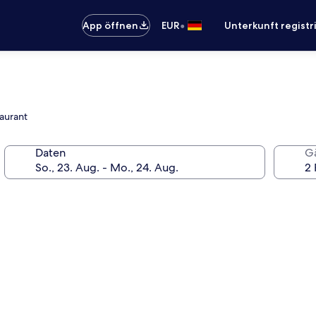
•
App öffnen
EUR
Unterkunft registr
taurant
Daten
G