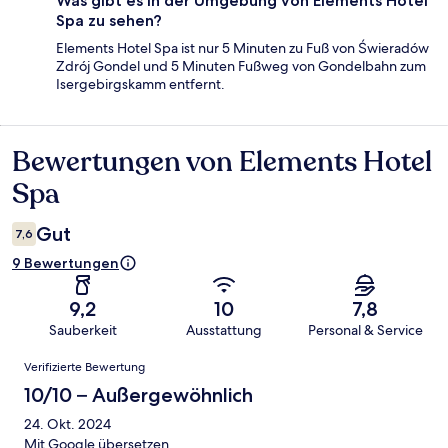
Was gibt es in der Umgebung von Elements Hotel
Spa zu sehen?
Elements Hotel Spa ist nur 5 Minuten zu Fuß von Świeradów
Zdrój Gondel und 5 Minuten Fußweg von Gondelbahn zum
Isergebirgskamm entfernt.
Bewertungen von Elements Hotel
Bewertungen
Spa
Gut
7,6
9 Bewertungen
9,2
10
7,8
Sauberkeit
Ausstattung
Personal & Service
Bewertungen
Verifizierte Bewertung
10/10 – Außergewöhnlich
24. Okt. 2024
Mit Google übersetzen