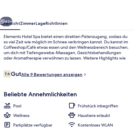
rück
Weiter
40+
Übersicht
Zimmer
Lage
Richtlinien
Elements Hotel Spa bietet einen direkten Pistenzugang, sodass du
so viel Zeit wie möglich im Schnee verbringen kannst. Du kannst im
Coffeeshop/Café etwas essen und den Wellnessbereich besuchen,
um dich mit Tiefengewebe-Massagen, Gesichtsbehandlungen
oder Aromatherapie verwöhnen zu lassen. Weitere Highlights wie
ein Innenpool, eine Poolbar und Fitnessmöglichkeiten sprechen für
dieses Hotel im luxuriösen Stil. Von Skipässen und einem Skiraum
Bewertungen
Gut
profitierst du ebenfalls.
7,6
Alle 9 Bewertungen anzeigen
7,6 von 10.
Innenpool, Außenpool (je nach Saison
Beliebte Annehmlichkeiten
Pool
Frühstück inbegriffen
Wellness
Haustiere erlaubt
Parkplätze verfügbar
Kostenloses WLAN