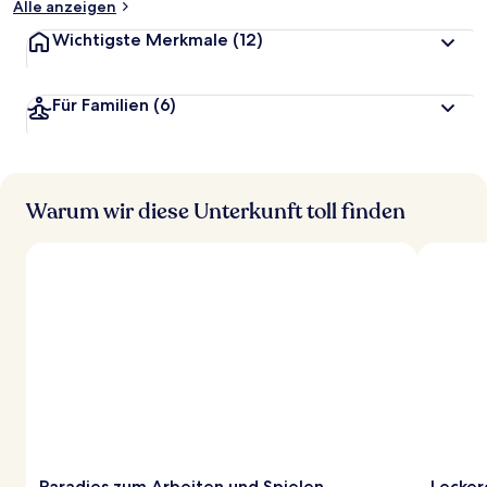
Alle anzeigen
Wichtigste Merkmale
(12)
Für Familien
(6)
Warum wir diese Unterkunft toll finden
Paradies zum Arbeiten und Spielen
Lecker