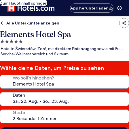
Zum Hauptinhalt springen
App herunterladen
Alle Unterkünfte anzeigen
Elements Hotel Spa
5.0-
Sterne-
Hotel in Świeradów-Zdrój mit direktem Pistenzugang sowie mit Full-
Unterkunft
Service-Wellnessbereich und Skiraum
Wähle deine Daten, um Preise zu sehen
Wo soll’s hingehen?
Daten
Gäste