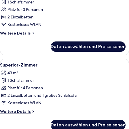
1 Schlafzimmer
Deluxe-
Zimmer
Platz für 3 Personen
anzeigen
2 Einzelbetten
Kostenloses WLAN
Weitere
Weitere Details
Details
für
Daten auswählen und Preise sehen
Deluxe-
Zimmer
Alle
Ein modernes Hotelzimmer mit Küchenb
4
Superior-Zimmer
Fotos
43 m²
für
1 Schlafzimmer
Superior-
Zimmer
Platz für 4 Personen
anzeigen
2 Einzelbetten und 1 großes Schlafsofa
Kostenloses WLAN
Weitere
Weitere Details
Details
für
Daten auswählen und Preise sehen
Superior-