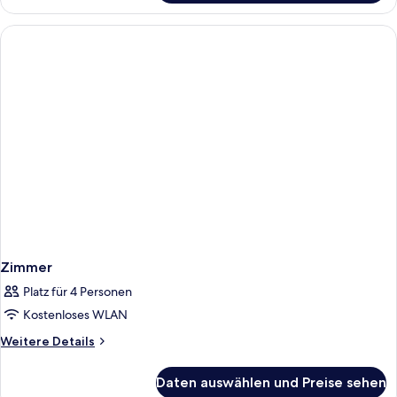
Zimmer
Zimmer
Platz für 4 Personen
Kostenloses WLAN
Weitere
Weitere Details
Details
für
Daten auswählen und Preise sehen
Zimmer