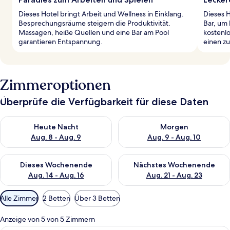
Dieses Hotel bringt Arbeit und Wellness in Einklang.
Dieses H
Besprechungsräume steigern die Produktivität.
Bar, um 
Massagen, heiße Quellen und eine Bar am Pool
kostenl
garantieren Entspannung.
einen z
Zimmeroptionen
Überprüfe die Verfügbarkeit für diese Daten
Überprüfe die Verfügbarkeit für heute Nacht, Aug. 8 - Aug. 9.
Überprüfe die Verfügbarkeit f
Heute Nacht
Morgen
Aug. 8 - Aug. 9
Aug. 9 - Aug. 10
Überprüfe die Verfügbarkeit für dieses Wochenende, Aug. 14 -
Überprüfe die Verfügbarkeit f
Dieses Wochenende
Nächstes Wochenende
Aug. 14 - Aug. 16
Aug. 21 - Aug. 23
Verfügbare
Alle Zimmer
2 Betten
Über 3 Betten
Filter
für
Anzeige von 5 von 5 Zimmern
Zimmer
Ein Hotelzimmer mit einem Bett, eine