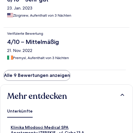
23. Jan. 2023
Zbigniew, Aufenthalt von 3 Nächten
Verifizierte Bewertung
4/10 – Mittelmäßig
21. Nov. 2022
Premysl, Aufenthalt von 3 Nächten
Alle 9 Bewertungen anzeigen
Mehr entdecken
Unterkünfte
L
Klinika Mlodosci Medical SPA
i
L
Apartamenty IZERSKIE - ul. Cicha 13 A