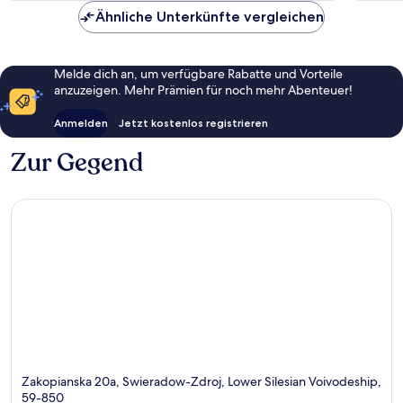
Bewertungen
Bewert
Ähnliche Unterkünfte vergleichen
Melde dich an, um verfügbare Rabatte und Vorteile
anzuzeigen. Mehr Prämien für noch mehr Abenteuer!
Anmelden
Jetzt kostenlos registrieren
Zur Gegend
Zakopianska 20a, Swieradow-Zdroj, Lower Silesian Voivodeship,
59-850