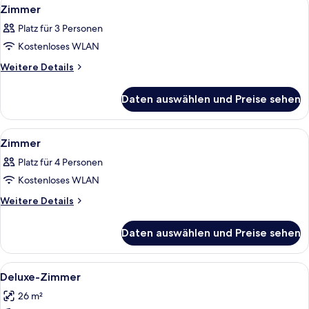
Alle
6
Zimmer
Fotos
Platz für 3 Personen
für
Kostenloses WLAN
Zimmer
anzeigen
Weitere
Weitere Details
Details
für
Daten auswählen und Preise sehen
Zimmer
Alle
Ein modernes Hotelzimmer mit einem g
8
Zimmer
Fotos
Platz für 4 Personen
für
Kostenloses WLAN
Zimmer
anzeigen
Weitere
Weitere Details
Details
für
Daten auswählen und Preise sehen
Zimmer
Alle
Ein modernes Hotelzimmer mit einem gr
5
Deluxe-Zimmer
Fotos
26 m²
für