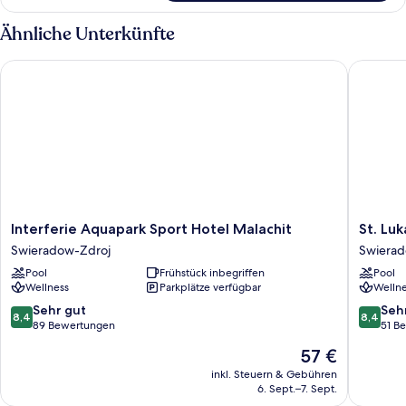
Ähnliche Unterkünfte
Interferie Aquapark Sport Hotel Malachit
St. Luka
Interferie
St.
Interferie Aquapark Sport Hotel Malachit
St. Lu
Aquapark
Lukas
Swieradow-Zdroj
Swierad
Sport
Medical
Pool
Frühstück inbegriffen
Pool
Hotel
&
Wellness
Parkplätze verfügbar
Wellne
Malachit
SPA
Swieradow-
Swiera
8.4
8.4
Sehr gut
Seh
8,4
8,4
Zdroj
Zdroj
von
von
89 Bewertungen
51 B
10,
10,
Der
57 €
Sehr
Sehr
Preis
gut,
gut,
inkl. Steuern & Gebühren
beträgt
6. Sept.–7. Sept.
89
51
57 €