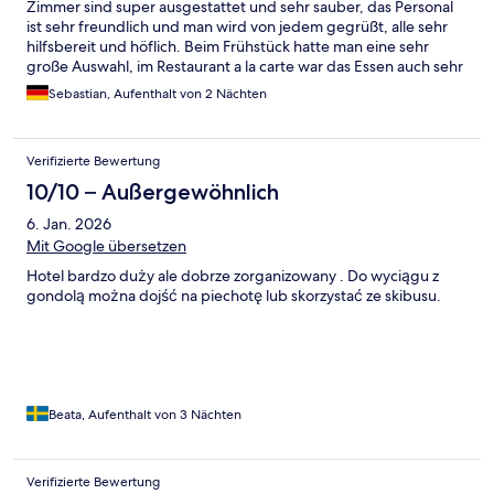
Zimmer sind super ausgestattet und sehr sauber, das Personal
ist sehr freundlich und man wird von jedem gegrüßt, alle sehr
hilfsbereit und höflich. Beim Frühstück hatte man eine sehr
große Auswahl, im Restaurant a la carte war das Essen auch sehr
lecker. Wellness und Sauna Bereich waren sehr schön, sauber
Sebastian, Aufenthalt von 2 Nächten
und gepflegt. Im SPA gab es sehr viele Anwendungen zur
Auswahl, die Massage war sehr gut und hat sehr zur
Entspannung beigetragen. Ich kann das Hotel jedem wirklich
Verifizierte Bewertung
ohne Bedenken empfehlen.
10/10 – Außergewöhnlich
6. Jan. 2026
Mit Google übersetzen
Hotel bardzo duży ale dobrze zorganizowany . Do wyciągu z
gondolą można dojść na piechotę lub skorzystać ze skibusu.
Beata, Aufenthalt von 3 Nächten
Verifizierte Bewertung