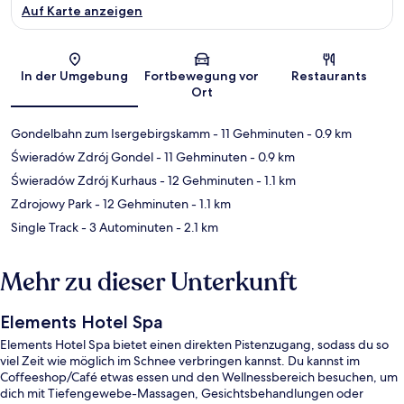
Auf Karte anzeigen
Karte
In der Umgebung
Fortbewegung vor
Restaurants
Ort
Gondelbahn zum Isergebirgskamm
- 11 Gehminuten
- 0.9 km
Świeradów Zdrój Gondel
- 11 Gehminuten
- 0.9 km
Świeradów Zdrój Kurhaus
- 12 Gehminuten
- 1.1 km
Zdrojowy Park
- 12 Gehminuten
- 1.1 km
Single Track
- 3 Autominuten
- 2.1 km
Mehr zu dieser Unterkunft
Elements Hotel Spa
Elements Hotel Spa bietet einen direkten Pistenzugang, sodass du so
viel Zeit wie möglich im Schnee verbringen kannst. Du kannst im
Coffeeshop/Café etwas essen und den Wellnessbereich besuchen, um
dich mit Tiefengewebe-Massagen, Gesichtsbehandlungen oder