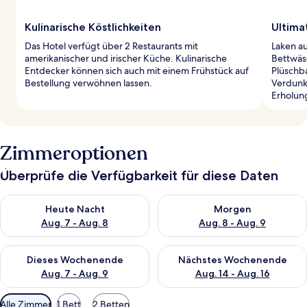
Kulinarische Köstlichkeiten
Ultima
Das Hotel verfügt über 2 Restaurants mit
Laken a
amerikanischer und irischer Küche. Kulinarische
Bettwäs
Entdecker können sich auch mit einem Frühstück auf
Plüschb
Bestellung verwöhnen lassen.
Verdunk
Erholun
Zimmeroptionen
Überprüfe die Verfügbarkeit für diese Daten
Überprüfe die Verfügbarkeit für heute Nacht, Aug. 7 - Aug. 8.
Überprüfe die Verfügbarkeit f
Heute Nacht
Morgen
Aug. 7 - Aug. 8
Aug. 8 - Aug. 9
Überprüfe die Verfügbarkeit für dieses Wochenende, Aug. 7 - 
Überprüfe die Verfügbarkeit f
Dieses Wochenende
Nächstes Wochenende
Aug. 7 - Aug. 9
Aug. 14 - Aug. 16
Verfügbare
Alle Zimmer
1 Bett
2 Betten