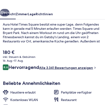
rück
Weiter
80+
Übersicht
Zimmer
Lage
Richtlinien
Aura Hotel Times Square besitzt eine super Lage, denn Folgendes
kann in gerade mal 5 Minuten erlaufen werden: Times Square und
Bryant Park. Nach einem Workout im rund um die Uhr geöffneten
Fitnessbereich kannst du im Gatsby's Landing, einem von 2
Restaurants vor Ort, amerikanische Küche genießen. Außerdem ist
Folgendes zu Fuß höchstens 10 Minuten entfernt: 5th Avenue und
Broadway. Anderen Reisenden gefallen das hilfsbereite Personal
Der
180 €
und die Lage sehr gut. Die Unterkunft ist nur einen kurzen
aktuelle
inkl. Steuern & Gebühren
Fußmarsch von den öffentlichen Verkehrsmitteln entfernt: Zur U-
Preis
16. Aug.–17. Aug.
Bahn läuft man 3 Minuten (U-Bahn-Station 42nd St. - Bryant Pk.)
Penthouse (Suite) | Bettwäsche aus ä
beträgt
Bewertungen
bzw. 4 Minuten (U-Bahn-Station Times Sq. - 42nd St.).
Hervorragend
8,6
Alle 3.341 Bewertungen anzeigen
180 €.
8,6 von 10.
Beliebte Annehmlichkeiten
Haustiere erlaubt
Parkplätze verfügbar
Kostenloses WLAN
Restaurant