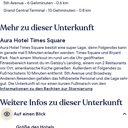
5th Avenue
- 6 Gehminuten
- 0.6 km
Grand Central Terminal
- 10 Gehminuten
- 0.8 km
Mehr zu dieser Unterkunft
Aura Hotel Times Square
Aura Hotel Times Square besitzt eine super Lage, denn Folgendes kann
in gerade mal 5 Minuten erlaufen werden: Times Square und Bryant
Park. Nach einem Workout im rund um die Uhr geöffneten
Fitnessbereich kannst du im Gatsby's Landing, einem von 2 Restaurants
vor Ort, amerikanische Küche genießen. Außerdem ist Folgendes zu
Fuß höchstens 10 Minuten entfernt: 5th Avenue und Broadway.
Anderen Reisenden gefallen das hilfsbereite Personal und die Lage sehr
gut. Die Unterkunft ist nur einen kurzen Fußmarsch von den
öffentlichen Verkehrsmitteln entfernt: Zur U-Bahn läuft man 3 Minuten
Informationen zu den Rechten zur Stornierung
(U-Bahn-Station 42nd St. - Bryant Pk.) bzw. 4 Minuten (U-Bahn-Station
Times Sq. - 42nd St.).
Weitere Infos zu dieser Unterkunft
Auf einen Blick
Größe des Hotels