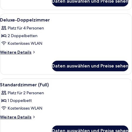
rollstuhlgeeignete
Daten auswählen und Preise sehen
Executive-
Dusche
Zimmer,
(Accessible)
1
Alle
Ein Hotelzimmer mit zwei Betten, eine
9
Queen-
anzeigen
Deluxe-Doppelzimmer
Fotos
Bett,
Platz für 4 Personen
rollstuhlgeeignete
für
Dusche
2 Doppelbetten
Deluxe-
(Accessible)
Doppelzimmer
Kostenloses WLAN
anzeigen
Weitere
Weitere Details
Details
für
Daten auswählen und Preise sehen
Deluxe-
Doppelzimmer
Alle
Ein ordentlich gemachtes Bett mit Ho
9
Standardzimmer (Full)
Fotos
Platz für 2 Personen
für
1 Doppelbett
Standardzimmer
(Full)
Kostenloses WLAN
anzeigen
Weitere
Weitere Details
Details
für
Daten auswählen und Preise sehen