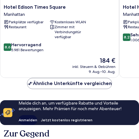
Hotel
Hotel
Hotel Edison Times Square
Hotel 
Edison
Henri
Manhattan
Manhat
Times
NY
Parkplätze verfügbar
Kostenloses WLAN
Parkpl
Square
Manhatt
Restaurant
Zimmer mit
Restau
Manhattan
Verbindungstür
8.2
Seh
verfügbar
8,2
von
1.00
8.6
Hervorragend
10,
8,6
von
5.981 Bewertungen
Sehr
10,
gut,
Der
184 €
Hervorragend,
1.006
Preis
5.981
inkl. Steuern & Gebühren
Bewert
beträgt
9. Aug.–10. Aug.
Bewertungen
184 €
Ähnliche Unterkünfte vergleichen
Melde dich an, um verfügbare Rabatte und Vorteile
anzuzeigen. Mehr Prämien für noch mehr Abenteuer!
Anmelden
Jetzt kostenlos registrieren
Zur Gegend