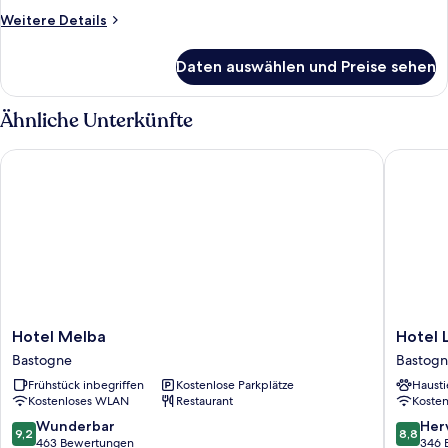
Weitere
Weitere Details
Details
für
Daten auswählen und Preise sehen
Doppelzimmer
Ähnliche Unterkünfte
Hotel Melba
Hotel Le
Hotel
Hotel
Hotel Melba
Hotel 
Melba
Leo
Bastogne
Bastog
Bastogne
Station
Frühstück inbegriffen
Kostenlose Parkplätze
Hausti
et
Kostenloses WLAN
Restaurant
Koste
Annexe
Bastogn
9.2
8.8
Wunderbar
Her
9,2
8,8
von
von
463 Bewertungen
346 