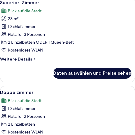
9
Superior-Zimmer
Fotos
Blick auf die Stadt
für
23 m²
Superior-
Zimmer
1 Schlafzimmer
anzeigen
Platz für 3 Personen
2 Einzelbetten ODER 1 Queen-Bett
Kostenloses WLAN
Weitere
Weitere Details
Details
für
Daten auswählen und Preise sehen
Superior-
Zimmer
Alle
Ein Hotelzimmer mit einem Bett, eine
5
Doppelzimmer
Fotos
Blick auf die Stadt
für
1 Schlafzimmer
Doppelzimmer
anzeigen
Platz für 2 Personen
2 Einzelbetten
Kostenloses WLAN