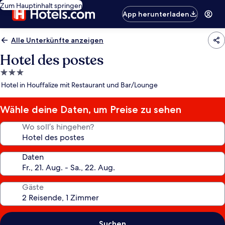
Zum Hauptinhalt springen
App herunterladen
Alle Unterkünfte anzeigen
Hotel des postes
3.0-
Sterne-
Hotel in Houffalize mit Restaurant und Bar/Lounge
Unterkunft
Wähle deine Daten, um Preise zu sehen
Wo soll’s hingehen?
Daten
Gäste
Suchen