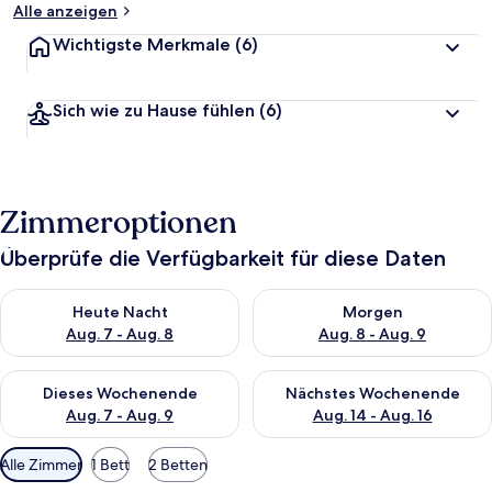
Alle anzeigen
Wichtigste Merkmale
(6)
Sich wie zu Hause fühlen
(6)
Zimmeroptionen
Überprüfe die Verfügbarkeit für diese Daten
Überprüfe die Verfügbarkeit für heute Nacht, Aug. 7 - Aug. 8.
Überprüfe die Verfügbarkeit f
Heute Nacht
Morgen
Aug. 7 - Aug. 8
Aug. 8 - Aug. 9
Überprüfe die Verfügbarkeit für dieses Wochenende, Aug. 7 - 
Überprüfe die Verfügbarkeit f
Dieses Wochenende
Nächstes Wochenende
Aug. 7 - Aug. 9
Aug. 14 - Aug. 16
Verfügbare
Alle Zimmer
1 Bett
2 Betten
Filter