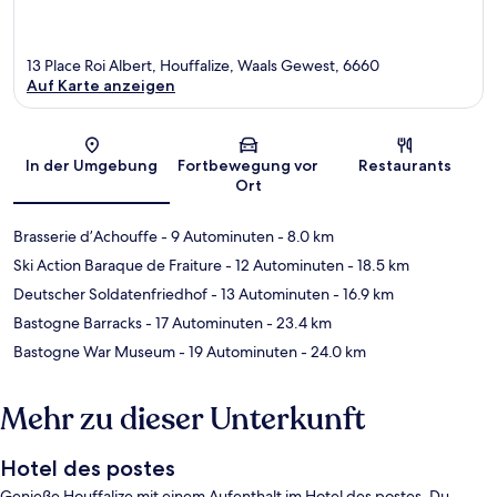
13 Place Roi Albert, Houffalize, Waals Gewest, 6660
Auf Karte anzeigen
Karte
In der Umgebung
Fortbewegung vor
Restaurants
Ort
Brasserie d’Achouffe
- 9 Autominuten
- 8.0 km
Ski Action Baraque de Fraiture
- 12 Autominuten
- 18.5 km
Deutscher Soldatenfriedhof
- 13 Autominuten
- 16.9 km
Bastogne Barracks
- 17 Autominuten
- 23.4 km
Bastogne War Museum
- 19 Autominuten
- 24.0 km
Mehr zu dieser Unterkunft
Hotel des postes
Genieße Houffalize mit einem Aufenthalt im Hotel des postes. Du