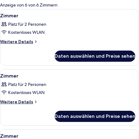
für
Anzeige von 6 von 6 Zimmern
Zimmer
Alle
Ein Hotelzimmer mit zwei Betten, ei
6
Zimmer
Fotos
Platz für 2 Personen
für
Kostenloses WLAN
Zimmer
anzeigen
Weitere
Weitere Details
Details
für
Daten auswählen und Preise sehen
Zimmer
Alle
Ein Schlafzimmer mit schrägverdeckte
11
Zimmer
Fotos
Platz für 2 Personen
für
Kostenloses WLAN
Zimmer
anzeigen
Weitere
Weitere Details
Details
für
Daten auswählen und Preise sehen
Zimmer
Alle
Ein Hotelzimmer mit Bett, Sofa, Essti
7
Zimmer