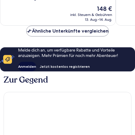
10,
10,
Der
148 €
Wunderbar,
Hervorr
Preis
463
346
inkl. Steuern & Gebühren
beträgt
13. Aug.–14. Aug.
Bewertungen
Bewert
148 €
Ähnliche Unterkünfte vergleichen
Melde dich an, um verfügbare Rabatte und Vorteile
anzuzeigen. Mehr Prämien für noch mehr Abenteuer!
Anmelden
Jetzt kostenlos registrieren
Zur Gegend