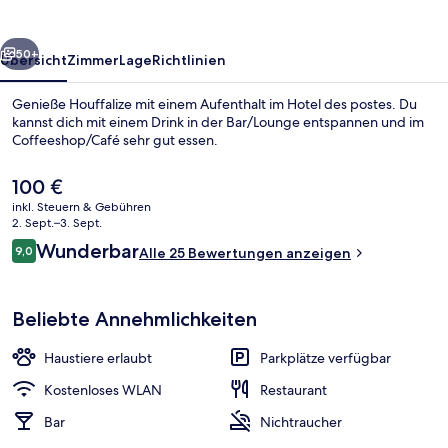
rück
Weiter
50+
Übersicht
Zimmer
Lage
Richtlinien
Genieße Houffalize mit einem Aufenthalt im Hotel des postes. Du
kannst dich mit einem Drink in der Bar/Lounge entspannen und im
Coffeeshop/Café sehr gut essen.
Der
100 €
aktuelle
inkl. Steuern & Gebühren
Preis
2. Sept.–3. Sept.
beträgt
Bewertungen
Wunderbar
9,0
Alle 25 Bewertungen anzeigen
100 €.
9,0 von 10.
Bar (in der Unterkunft)
Beliebte Annehmlichkeiten
Haustiere erlaubt
Parkplätze verfügbar
Kostenloses WLAN
Restaurant
Bar
Nichtraucher