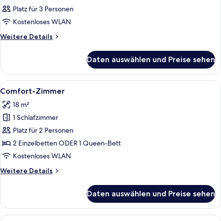
Fotos
Platz für 3 Personen
für
Kostenloses WLAN
Zimmer
anzeigen
Weitere
Weitere Details
Details
für
Daten auswählen und Preise sehen
Zimmer
Alle
Ein Schlafzimmer mit schrägen Wänden,
12
Comfort-Zimmer
Fotos
18 m²
für
1 Schlafzimmer
Comfort-
Zimmer
Platz für 2 Personen
anzeigen
2 Einzelbetten ODER 1 Queen-Bett
Kostenloses WLAN
Weitere
Weitere Details
Details
für
Daten auswählen und Preise sehen
Comfort-
Zimmer
Alle
Ein Zimmer mit einem Bett, einer Couc