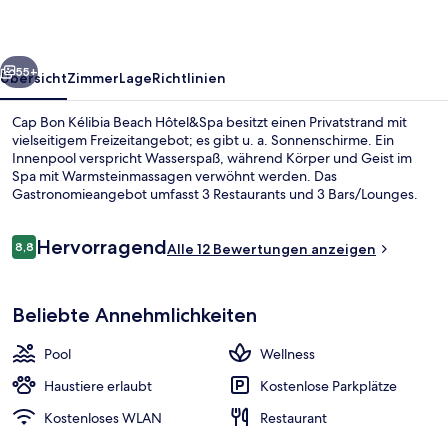
Hôtel&Spa
rück
Weiter
55+
Übersicht
Zimmer
Lage
Richtlinien
Cap Bon Kélibia Beach Hôtel&Spa besitzt einen Privatstrand mit
vielseitigem Freizeitangebot; es gibt u. a. Sonnenschirme. Ein
Innenpool verspricht Wasserspaß, während Körper und Geist im
Spa mit Warmsteinmassagen verwöhnt werden. Das
Gastronomieangebot umfasst 3 Restaurants und 3 Bars/Lounges.
Zu den weiteren Annehmlichkeiten dieses Hotels im mediterranen
Stil gehören 3 Coffeeshops/Cafés, ein Außenpool (je nach Saison
Bewertungen
Hervorragend
geöffnet) und ein Garten.
8,8
Alle 12 Bewertungen anzeigen
8,8 von 10.
Außenbereich
Beliebte Annehmlichkeiten
Pool
Wellness
Haustiere erlaubt
Kostenlose Parkplätze
Kostenloses WLAN
Restaurant