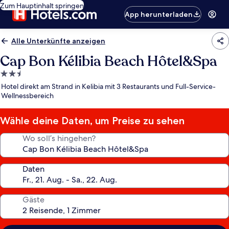
Zum Hauptinhalt springen
App herunterladen
Alle Unterkünfte anzeigen
Cap Bon Kélibia Beach Hôtel&Spa
2.5-
Sterne-
Hotel direkt am Strand in Kelibia mit 3 Restaurants und Full-Service-
Unterkunft
Wellnessbereich
Wähle deine Daten, um Preise zu sehen
Wo soll’s hingehen?
Daten
Gäste