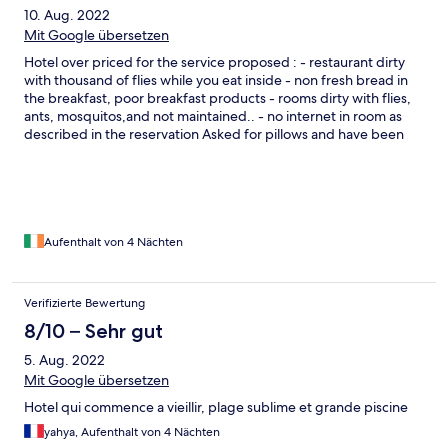
10. Aug. 2022
Mit Google übersetzen
Hotel over priced for the service proposed : - restaurant dirty
with thousand of flies while you eat inside - non fresh bread in
the breakfast, poor breakfast products - rooms dirty with flies,
ants, mosquitos,and not maintained.. - no internet in room as
described in the reservation Asked for pillows and have been
wziting 4hours and got them after 5calls to reception - Tunisian
team very friendly, - italian staff ignoring completly tunisian
customers for animation and activities Except the beautiful pool
, beach , garden hotel not worth 4 stars and deserve a serious
refurbish and maintenance and training to staff
Aufenthalt von 4 Nächten
Verifizierte Bewertung
8/10 – Sehr gut
5. Aug. 2022
Mit Google übersetzen
Hotel qui commence a vieillir, plage sublime et grande piscine
yahya, Aufenthalt von 4 Nächten