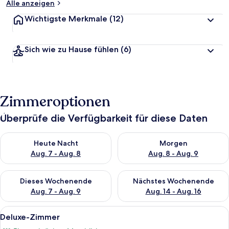
Alle anzeigen
Wichtigste Merkmale
(12)
Sich wie zu Hause fühlen
(6)
Zimmeroptionen
Überprüfe die Verfügbarkeit für diese Daten
Überprüfe die Verfügbarkeit für heute Nacht, Aug. 7 - Aug. 8.
Überprüfe die Verfügbarkeit f
Heute Nacht
Morgen
Aug. 7 - Aug. 8
Aug. 8 - Aug. 9
Überprüfe die Verfügbarkeit für dieses Wochenende, Aug. 7 - 
Überprüfe die Verfügbarkeit f
Dieses Wochenende
Nächstes Wochenende
Aug. 7 - Aug. 9
Aug. 14 - Aug. 16
Alle
Ein Hotelzimmer mit Essbereich, ausge
14
Deluxe-Zimmer
Fotos