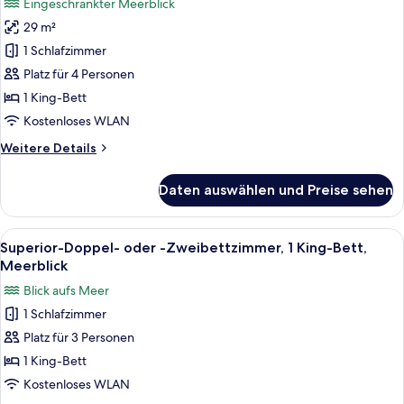
Eingeschränkter Meerblick
für
29 m²
Deluxe-
Zimmer
1 Schlafzimmer
anzeigen
Platz für 4 Personen
1 King-Bett
Kostenloses WLAN
Weitere
Weitere Details
Details
für
Daten auswählen und Preise sehen
Deluxe-
Zimmer
Alle
Ein Resort mit Pool, Palmen und Blick
9
Superior-Doppel- oder -Zweibettzimmer, 1 King-Bett,
Fotos
Meerblick
für
Blick aufs Meer
Superior-
1 Schlafzimmer
Doppel-
Platz für 3 Personen
oder
-
1 King-Bett
Zweibettzimmer,
Kostenloses WLAN
1 King-