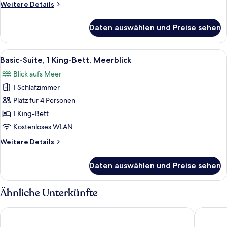
Weitere
Weitere Details
Bett,
Details
Meerblick
für
Daten auswählen und Preise sehen
Superior-
anzeigen
Doppel-
oder
Alle
Ein Hotelzimmer mit Bett, Schreibtisc
9
-
Basic-Suite, 1 King-Bett, Meerblick
Fotos
Zweibettzimmer,
Blick aufs Meer
1 King-
für
Bett,
1 Schlafzimmer
Basic-
Meerblick
Suite,
Platz für 4 Personen
1 King-
1 King-Bett
Bett,
Kostenloses WLAN
Meerblick
Weitere
Weitere Details
anzeigen
Details
für
Daten auswählen und Preise sehen
Basic-
Suite,
1 King-
Ähnliche Unterkünfte
Bett,
Meerblick
Radisson Blu Resort & Thalasso, Hammamet
Khayam 