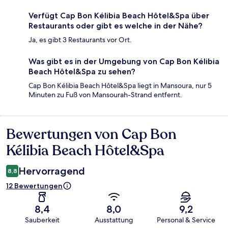
Verfügt Cap Bon Kélibia Beach Hôtel&Spa über
Restaurants oder gibt es welche in der Nähe?
Ja, es gibt 3 Restaurants vor Ort.
Was gibt es in der Umgebung von Cap Bon Kélibia
Beach Hôtel&Spa zu sehen?
Cap Bon Kélibia Beach Hôtel&Spa liegt in Mansoura, nur 5
Minuten zu Fuß von Mansourah-Strand entfernt.
Bewertungen von Cap Bon
Bewertungen
Kélibia Beach Hôtel&Spa
Hervorragend
8,8
12 Bewertungen
8,4
8,0
9,2
Sauberkeit
Ausstattung
Personal & Service