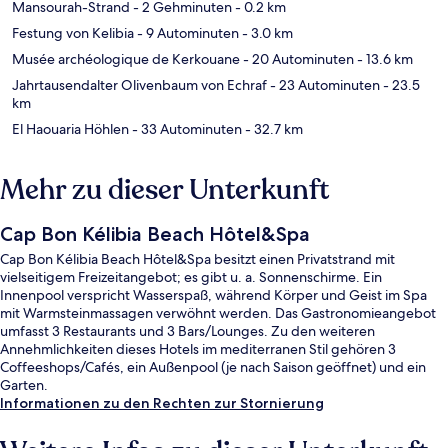
Mansourah-Strand
- 2 Gehminuten
- 0.2 km
Festung von Kelibia
- 9 Autominuten
- 3.0 km
Musée archéologique de Kerkouane
- 20 Autominuten
- 13.6 km
Jahrtausendalter Olivenbaum von Echraf
- 23 Autominuten
- 23.5
km
El Haouaria Höhlen
- 33 Autominuten
- 32.7 km
Mehr zu dieser Unterkunft
Cap Bon Kélibia Beach Hôtel&Spa
Cap Bon Kélibia Beach Hôtel&Spa besitzt einen Privatstrand mit
vielseitigem Freizeitangebot; es gibt u. a. Sonnenschirme. Ein
Innenpool verspricht Wasserspaß, während Körper und Geist im Spa
mit Warmsteinmassagen verwöhnt werden. Das Gastronomieangebot
umfasst 3 Restaurants und 3 Bars/Lounges. Zu den weiteren
Annehmlichkeiten dieses Hotels im mediterranen Stil gehören 3
Coffeeshops/Cafés, ein Außenpool (je nach Saison geöffnet) und ein
Garten.
Informationen zu den Rechten zur Stornierung