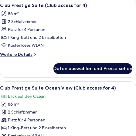
Alle
Ein modernes Wohnzimmer mit einem f
4
Ocean
Club Prestige Suite (Club access for 4)
Fotos
View
86 m²
für
2 Schlafzimmer
Club
Prestige
Platz für 4 Personen
Suite
1 King-Bett und 2 Einzelbetten
(Club
Kostenloses WLAN
access
Weitere
Weitere Details
for
Details
4)
für
Daten auswählen und Preise sehen
Club
anzeigen
Prestige
Suite
Alle
Ein modernes Hotelzimmer mit einem g
5
(Club
Club Prestige Suite Ocean View (Club access for 4)
Fotos
access
Blick auf den Ozean
for
für
4)
86 m²
Club
Prestige
2 Schlafzimmer
Suite
Platz für 4 Personen
Ocean
1 King-Bett und 2 Einzelbetten
View
Kostenloses WLAN