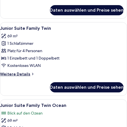
Details
für
Daten auswählen und Preise sehen
Junior
Suite
King
Alle
Ein modernes Hotelzimmer mit zwei Be
4
Ocean
Junior Suite Family Twin
Fotos
View
69 m²
für
1 Schlafzimmer
Junior
Suite
Platz für 4 Personen
Family
1 Einzelbett und 1 Doppelbett
Twin
Kostenloses WLAN
anzeigen
Weitere
Weitere Details
Details
für
Daten auswählen und Preise sehen
Junior
Suite
Family
Alle
Ein modernes Hotelzimmer mit einem g
5
Twin
Junior Suite Family Twin Ocean
Fotos
Blick auf den Ozean
für
69 m²
Junior