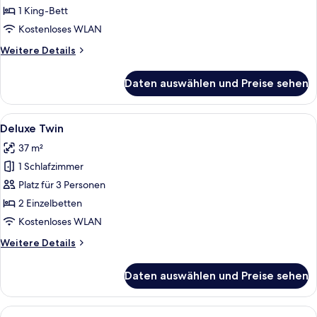
View
1 King-Bett
anzeigen
Kostenloses WLAN
Weitere
Weitere Details
Details
für
Daten auswählen und Preise sehen
Deluxe
King
Ocean
Alle
Ein Hotelzimmer mit zwei Betten, ein
4
View
Deluxe Twin
Fotos
37 m²
für
1 Schlafzimmer
Deluxe
Twin
Platz für 3 Personen
anzeigen
2 Einzelbetten
Kostenloses WLAN
Weitere
Weitere Details
Details
für
Daten auswählen und Preise sehen
Deluxe
Twin
Alle
Ein Hotelzimmer mit zwei Betten, eine