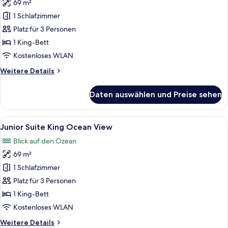
69 m²
für
1 Schlafzimmer
Junior
Suite
Platz für 3 Personen
King
1 King-Bett
anzeigen
Kostenloses WLAN
Weitere
Weitere Details
Details
für
Daten auswählen und Preise sehen
Junior
Suite
King
Alle
Ein modernes Hotelzimmer mit Balkon,
5
Junior Suite King Ocean View
Fotos
Blick auf den Ozean
für
69 m²
Junior
Suite
1 Schlafzimmer
King
Platz für 3 Personen
Ocean
1 King-Bett
View
Kostenloses WLAN
anzeigen
Weitere
Weitere Details