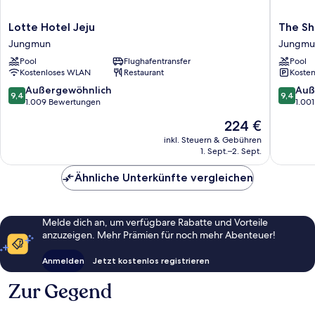
Lotte
The
Lotte Hotel Jeju
The Shi
Hotel
Shilla
Jungmun
Jungmu
Jeju
Jeju
Pool
Flughafentransfer
Pool
Jungmun
Jungmu
Kostenloses WLAN
Restaurant
Kosten
9.4
9.4
Außergewöhnlich
Auß
9,4
9,4
von
von
1.009 Bewertungen
1.00
10,
10,
Der
224 €
Außergewöhnlich,
Außerge
Preis
1.009
1.001
inkl. Steuern & Gebühren
beträgt
1. Sept.–2. Sept.
Bewertungen
Bewert
224 €
Ähnliche Unterkünfte vergleichen
Melde dich an, um verfügbare Rabatte und Vorteile
anzuzeigen. Mehr Prämien für noch mehr Abenteuer!
Anmelden
Jetzt kostenlos registrieren
Zur Gegend