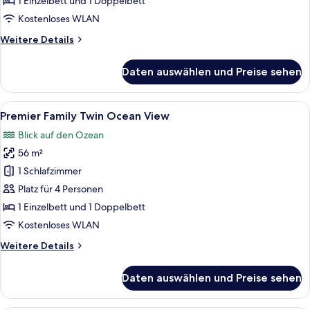
1 Einzelbett und 1 Doppelbett
anzeigen
Kostenloses WLAN
Weitere
Weitere Details
Details
für
Daten auswählen und Preise sehen
Premier
Family
Twin
Alle
Ein modernes Hotelzimmer mit einem g
3
Premier Family Twin Ocean View
Fotos
Blick auf den Ozean
für
56 m²
Premier
Family
1 Schlafzimmer
Twin
Platz für 4 Personen
Ocean
1 Einzelbett und 1 Doppelbett
View
Kostenloses WLAN
anzeigen
Weitere
Weitere Details
Details
für
Daten auswählen und Preise sehen
Premier
Family
Twin