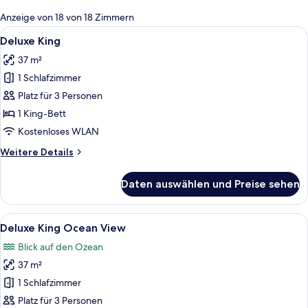
für
Anzeige von 18 von 18 Zimmern
Zimmer
Alle
Ein Hotelzimmer mit einem großen Bett
4
Deluxe King
Fotos
37 m²
für
1 Schlafzimmer
Deluxe
King
Platz für 3 Personen
anzeigen
1 King-Bett
Kostenloses WLAN
Weitere
Weitere Details
Details
für
Daten auswählen und Preise sehen
Deluxe
King
Alle
Ein modernes Hotelzimmer mit einem g
4
Deluxe King Ocean View
Fotos
Blick auf den Ozean
für
37 m²
Deluxe
King
1 Schlafzimmer
Ocean
Platz für 3 Personen