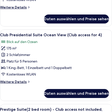
(Club
Weitere
Weitere Details
access
Details
for
für
Daten auswählen und Preise sehen
4)
Club
Prestige
anzeigen
Suite
Alle
Ein modernes Wohnzimmer mit einem gro
6
Ocean
Club Presidential Suite Ocean View (Club access for 4)
Fotos
View
Blick auf den Ozean
(Club
für
access
175 m²
Club
for
Presidential
2 Schlafzimmer
4)
Suite
Platz für 5 Personen
Ocean
1 King-Bett, 1 Einzelbett und 1 Doppelbett
View
Kostenloses WLAN
(Club
Weitere
Weitere Details
access
Details
for
für
Daten auswählen und Preise sehen
4)
Club
Presidential
anzeigen
Suite
Alle
Ein modernes Wohnzimmer mit einem f
4
Ocean
Prestige Suite(2 bed room) - Club access not included,