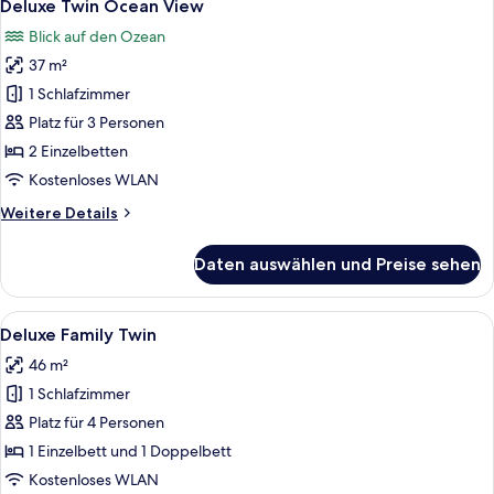
5
Deluxe Twin Ocean View
Fotos
Blick auf den Ozean
für
37 m²
Deluxe
Twin
1 Schlafzimmer
Ocean
Platz für 3 Personen
View
2 Einzelbetten
anzeigen
Kostenloses WLAN
Weitere
Weitere Details
Details
für
Daten auswählen und Preise sehen
Deluxe
Twin
Ocean
Alle
Ein modernes Hotelzimmer mit zwei Bet
4
View
Deluxe Family Twin
Fotos
46 m²
für
1 Schlafzimmer
Deluxe
Family
Platz für 4 Personen
Twin
1 Einzelbett und 1 Doppelbett
anzeigen
Kostenloses WLAN