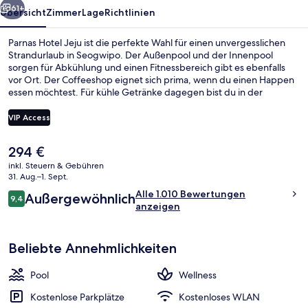
61+
Übersicht
Zimmer
Lage
Richtlinien
Parnas Hotel Jeju ist die perfekte Wahl für einen unvergesslichen
Strandurlaub in Seogwipo. Der Außenpool und der Innenpool
sorgen für Abkühlung und einen Fitnessbereich gibt es ebenfalls
vor Ort. Der Coffeeshop eignet sich prima, wenn du einen Happen
essen möchtest. Für kühle Getränke dagegen bist du in der
Bar/Lounge an der richtigen Adresse. Weitere Highlights wie eine
Poolbar, ein Kinderbecken und ein Kinderclub sprechen für dieses
VIP Access
Hotel im luxuriösen Stil. Anderen Reisenden gefallen das
hilfsbereite Personal und der allgemeine Zustand.
Der
294 €
Innenpool, Außenpool, Rettungsschw
aktuelle
inkl. Steuern & Gebühren
Preis
31. Aug.–1. Sept.
beträgt
Bewertungen
Alle 1.010 Bewertungen
Außergewöhnlich
294 €.
9,4
9,4 von 10.
anzeigen
Beliebte Annehmlichkeiten
Pool
Wellness
Kostenlose Parkplätze
Kostenloses WLAN