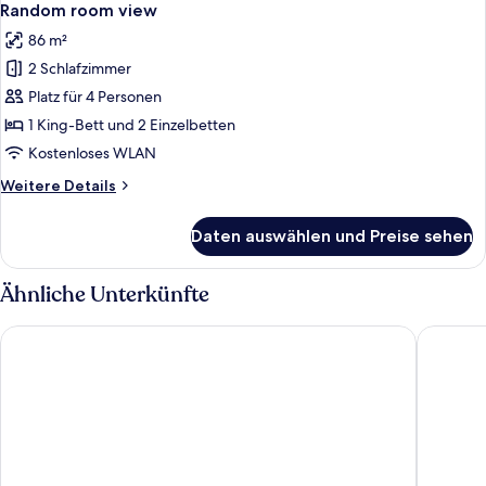
Fotos
View
Random room view
(Club
für
86 m²
access
Prestige
for
2 Schlafzimmer
Suite(2
4)
Platz für 4 Personen
bed
room)
1 King-Bett und 2 Einzelbetten
-
Kostenloses WLAN
Club
Weitere
Weitere Details
access
Details
not
für
Daten auswählen und Preise sehen
Prestige
included,
Suite(2
Random
bed
Ähnliche Unterkünfte
room
room)
-
view
Lotte Hotel Jeju
The Shill
Club
anzeigen
access
not
included,
Random
room
view