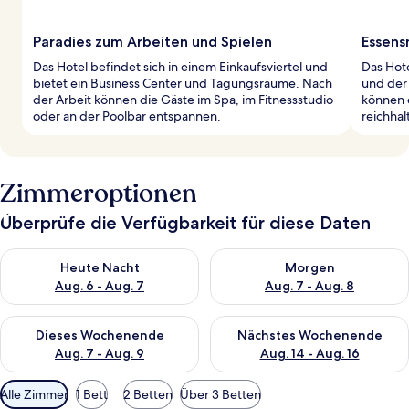
Paradies zum Arbeiten und Spielen
Essens
Das Hotel befindet sich in einem Einkaufsviertel und
Das Hote
bietet ein Business Center und Tagungsräume. Nach
und der 
der Arbeit können die Gäste im Spa, im Fitnessstudio
können 
oder an der Poolbar entspannen.
reichhal
Zimmeroptionen
Überprüfe die Verfügbarkeit für diese Daten
Überprüfe die Verfügbarkeit für heute Nacht, Aug. 6 - Aug. 7.
Überprüfe die Verfügbarkeit f
Heute Nacht
Morgen
Aug. 6 - Aug. 7
Aug. 7 - Aug. 8
Überprüfe die Verfügbarkeit für dieses Wochenende, Aug. 7 - 
Überprüfe die Verfügbarkeit f
Dieses Wochenende
Nächstes Wochenende
Aug. 7 - Aug. 9
Aug. 14 - Aug. 16
Verfügbare
Alle Zimmer
1 Bett
2 Betten
Über 3 Betten
Filter