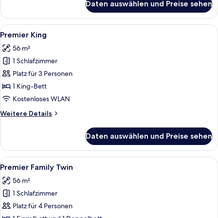
Daten auswählen und Preise sehen
4)
Club
Duplex
anzeigen
Suite
Alle
Ein modernes Hotelzimmer mit einem g
5
Ocean
Premier King
Fotos
View
56 m²
(Club
für
access
1 Schlafzimmer
Premier
for
King
Platz für 3 Personen
4)
anzeigen
1 King-Bett
Kostenloses WLAN
Weitere
Weitere Details
Details
für
Daten auswählen und Preise sehen
Premier
King
Alle
Ein modernes Hotelzimmer mit zwei Be
3
Premier Family Twin
Fotos
56 m²
für
1 Schlafzimmer
Premier
Family
Platz für 4 Personen
Twin