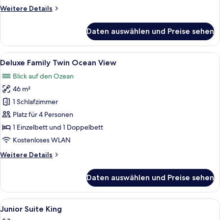
Weitere
Weitere Details
Details
für
Daten auswählen und Preise sehen
Deluxe
Family
Twin
Alle
Ein Hotelzimmer mit zwei Betten, Mee
5
Deluxe Family Twin Ocean View
Fotos
Blick auf den Ozean
für
46 m²
Deluxe
Family
1 Schlafzimmer
Twin
Platz für 4 Personen
Ocean
1 Einzelbett und 1 Doppelbett
View
Kostenloses WLAN
anzeigen
Weitere
Weitere Details
Details
für
Daten auswählen und Preise sehen
Deluxe
Family
Twin
Alle
Ein modernes Hotelzimmer mit einem g
4
Ocean
Junior Suite King
Fotos
View