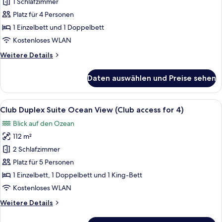
Suite
1 Schlafzimmer
Family
Platz für 4 Personen
Twin
1 Einzelbett und 1 Doppelbett
Ocean
Kostenloses WLAN
anzeigen
Weitere
Weitere Details
Details
für
Daten auswählen und Preise sehen
Junior
Suite
Family
Alle
Ein modernes Wohnzimmer mit einem E
6
Twin
Club Duplex Suite Ocean View (Club access for 4)
Fotos
Ocean
Blick auf den Ozean
für
112 m²
Club
Duplex
2 Schlafzimmer
Suite
Platz für 5 Personen
Ocean
1 Einzelbett, 1 Doppelbett und 1 King-Bett
View
Kostenloses WLAN
(Club
Weitere
Weitere Details
access
Details
for
für