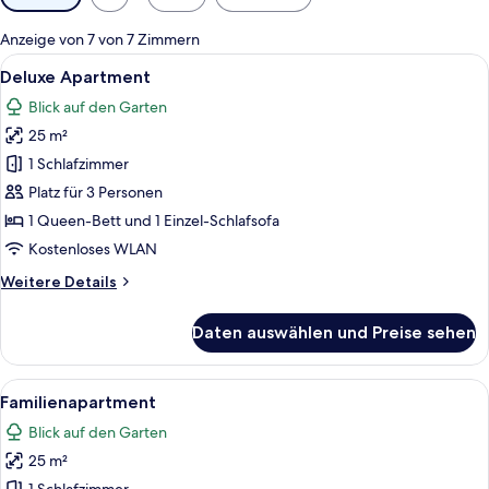
Filter
für
Anzeige von 7 von 7 Zimmern
Zimmer
Alle
Ein modernes Zimmer mit einem salbei
11
Deluxe Apartment
Fotos
Blick auf den Garten
für
25 m²
Deluxe
Apartment
1 Schlafzimmer
anzeigen
Platz für 3 Personen
1 Queen-Bett und 1 Einzel-Schlafsofa
Kostenloses WLAN
Weitere
Weitere Details
Details
für
Daten auswählen und Preise sehen
Deluxe
Apartment
Alle
Ein Schlafraum mit Etagenbetten, ein
7
Familienapartment
Fotos
Blick auf den Garten
für
25 m²
Familienapartment