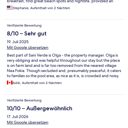
breakfast, find great beach spots and nightlife, provided an
umbrella for the beach, and quickly resolved an issue when I
Stephanie, Aufenthalt von 2 Nächten
locked myself out of my room. Her friendly and attentive service
truly enhanced our stay. Highly recommend this hotel for a
memorable visit to Greece!
Verifizierte Bewertung
8/10 – Sehr gut
19. Juli 2025
Mit Google übersetzen
Best part of Sani Verde is Olga - the property manager. Olga is
very obliging and was helpful throughout our stay but the place
is on farm land and is far too removed from the nearest village:
Nea Fokia. Though secluded and, presumably peaceful, it caters
to families so the pool area, as nice as it is, is crowded and noisy.
The suites are built with modern quality materials but there are
Adib, Aufenthalt von 2 Nächten
design flaws that make things awkward (plus our shower head
wasn’t working). Nevertheless the bed is very comfortable and
the room is well equipped. The property is in dire need of a full
Verifizierte Bewertung
service restaurant, it’s advertised as “apartments” so it bypasses
that requirement but the word “resort” is also used so it
10/10 – Außergewöhnlich
confuses things. Mosquitoes are unrelenting so if you want to
17. Juli 2026
enjoy the stars at night cover EVERYTHING. The staff is acutely
aware of this and will help mitigate the problem with a variety of
Mit Google übersetzen
countermeasures 😏 Cleaning staff is good but the serving staff