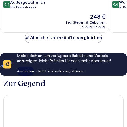
9.4
9.0
Außergewöhnlich
Wun
9,4
9,0
von
von
107 Bewertungen
16 B
10,
10,
Der
248 €
Außergewöhnlich,
Wunder
Preis
107
16
inkl. Steuern & Gebühren
beträgt
16. Aug.–17. Aug.
Bewertungen
Bewert
248 €
Ähnliche Unterkünfte vergleichen
Melde dich an, um verfügbare Rabatte und Vorteile
anzuzeigen. Mehr Prämien für noch mehr Abenteuer!
Anmelden
Jetzt kostenlos registrieren
Zur Gegend