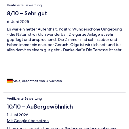
Verifizierte Bewertung
8/10 – Sehr gut
6. Juni 2025
Es war ein netter Aufenthalt. Positiv: Wunderschöne Umgebung
- die Natur ist wirklich wunderbar. Die ganze Anlage ist sehr
gepflegt und ansprechend. Die Zimmer sind sehr sauber und
haben immer ein en super Geruch. Olga ist wirklich nett und tut
alles damit es einem gut geht - Danke dafür Die Terrasse ist sehr
geräumig und bietet mit Liegestühlen und Essecke eine gute
Möglichkeit draußen den Sonnenuntergang zu sehen. Der Pool
ist ein Hingucker und bietet viele unterschiedliche Sitz und
Liegemöglichkeiten. Allgemein (persönliche Meinung): Eher für
Familien als für Paare geeignet, da man doch sehr eng
aufeinander sitzt und man die Nachbarn und Kinder hört (wir
Maja, Aufenthalt von 3 Nächten
hatten Glück mit unseren Nachbarn) Frühstück ist ok - keine
große Auswahl. Wir haben unser Frühstück im Zimmer
eingenommen und mit eigenen Lebensmittel aufgestockt. Die
Verifizierte Bewertung
kleine Kochnische ist für minimale Gerichte, wie Omelette oder
10/10 – Außergewöhnlich
Nudeln, passend.
1. Juni 2026
Mit Google übersetzen
Uzun uzun yazmak istemiyorum. Sadece ve sadece mükemmel