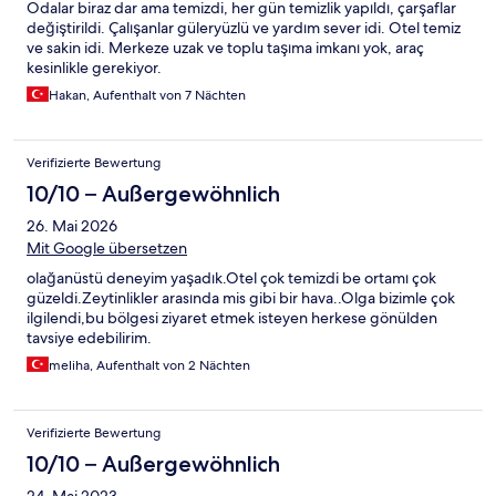
Odalar biraz dar ama temizdi, her gün temizlik yapıldı, çarşaflar
struggles likely because the snack bar is ill equipped to serve
değiştirildi. Çalışanlar güleryüzlü ve yardım sever idi. Otel temiz
patrons. All in all, good for a stopover if you’re visiting Halkidiki,
ve sakin idi. Merkeze uzak ve toplu taşıma imkanı yok, araç
or you have posh friends staying at their cottage, or the various
kesinlikle gerekiyor.
luxury resorts, along Sani beach, as long as you adjust your
expectations.
Hakan, Aufenthalt von 7 Nächten
Verifizierte Bewertung
10/10 – Außergewöhnlich
26. Mai 2026
Mit Google übersetzen
olağanüstü deneyim yaşadık.Otel çok temizdi be ortamı çok
güzeldi.Zeytinlikler arasında mis gibi bir hava..Olga bizimle çok
ilgilendi,bu bölgesi ziyaret etmek isteyen herkese gönülden
tavsiye edebilirim.
meliha, Aufenthalt von 2 Nächten
Verifizierte Bewertung
10/10 – Außergewöhnlich