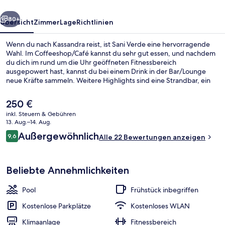
rück
Weiter
80+
Übersicht
Zimmer
Lage
Richtlinien
Wenn du nach Kassandra reist, ist Sani Verde eine hervorragende
Wahl. Im Coffeeshop/Café kannst du sehr gut essen, und nachdem
du dich im rund um die Uhr geöffneten Fitnessbereich
ausgepowert hast, kannst du bei einem Drink in der Bar/Lounge
neue Kräfte sammeln. Weitere Highlights sind eine Strandbar, ein
Außenpool (je nach Saison geöffnet) und ein Kinderbecken.
Der
250 €
aktuelle
inkl. Steuern & Gebühren
Preis
13. Aug.–14. Aug.
Außenbereich
beträgt
Bewertungen
Außergewöhnlich
9,6
Alle 22 Bewertungen anzeigen
250 €.
9,6 von 10.
Beliebte Annehmlichkeiten
Pool
Frühstück inbegriffen
Kostenlose Parkplätze
Kostenloses WLAN
Klimaanlage
Fitnessbereich