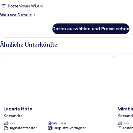
anzeigen
Kostenloses WLAN
Weitere
Weitere Details
Details
für
Daten auswählen und Preise sehen
Deluxe
Apartment
Ähnliche Unterkünfte
Lagaria Hotel
Mirablue
Lagaria
Mirablu
Lagaria Hotel
Mirabl
Hotel
Luxury
Kassandra
Kassand
Kassandra
Residen
Pool
Wellness
Pool
Kassand
Flughafentransfer
Parkplätze verfügbar
Koste