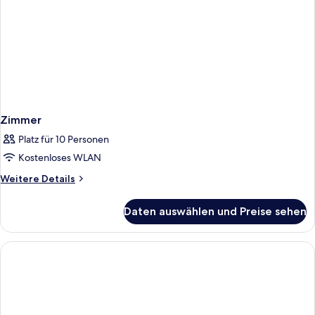
Zimmer
Platz für 10 Personen
Kostenloses WLAN
Weitere
Weitere Details
Details
für
Daten auswählen und Preise sehen
Zimmer