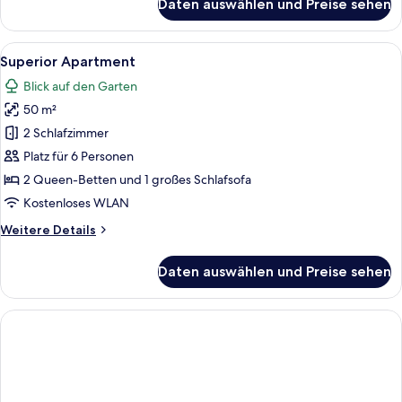
Daten auswählen und Preise sehen
Junior
Suite
Alle
Ein modernes Wohnzimmer mit einer Co
12
Superior Apartment
Fotos
Blick auf den Garten
für
50 m²
Superior
Apartment
2 Schlafzimmer
anzeigen
Platz für 6 Personen
2 Queen-Betten und 1 großes Schlafsofa
Kostenloses WLAN
Weitere
Weitere Details
Details
für
Daten auswählen und Preise sehen
Superior
Apartment