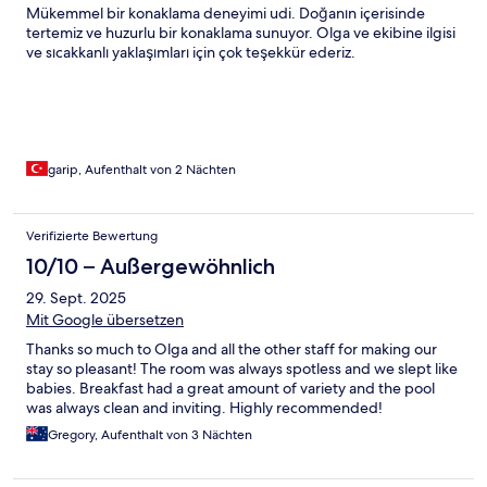
Mükemmel bir konaklama deneyimi udi. Doğanın içerisinde
tertemiz ve huzurlu bir konaklama sunuyor. Olga ve ekibine ilgisi
ve sıcakkanlı yaklaşımları için çok teşekkür ederiz.
garip, Aufenthalt von 2 Nächten
Verifizierte Bewertung
10/10 – Außergewöhnlich
29. Sept. 2025
Mit Google übersetzen
Thanks so much to Olga and all the other staff for making our
stay so pleasant! The room was always spotless and we slept like
babies. Breakfast had a great amount of variety and the pool
was always clean and inviting. Highly recommended!
Gregory, Aufenthalt von 3 Nächten