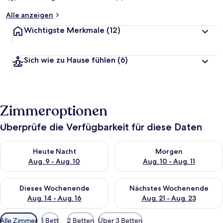
Alle anzeigen
Wichtigste Merkmale
(12)
Sich wie zu Hause fühlen
(6)
Zimmeroptionen
Überprüfe die Verfügbarkeit für diese Daten
Überprüfe die Verfügbarkeit für heute Nacht, Aug. 9 - Aug. 10
Überprüfe die Verfügbarkeit fü
Heute Nacht
Morgen
Aug. 9 - Aug. 10
Aug. 10 - Aug. 11
Überprüfe die Verfügbarkeit für dieses Wochenende, Aug. 14 -
Überprüfe die Verfügbarkeit f
Dieses Wochenende
Nächstes Wochenende
Aug. 14 - Aug. 16
Aug. 21 - Aug. 23
Verfügbare
Alle Zimmer
1 Bett
2 Betten
Über 3 Betten