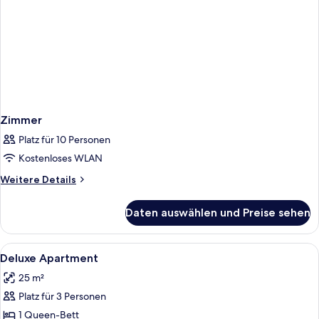
Zimmer
Platz für 10 Personen
Kostenloses WLAN
Weitere
Weitere Details
Details
für
Daten auswählen und Preise sehen
Zimmer
Alle
Zimmersafe, kostenlose Babybetten, 
8
Deluxe Apartment
Fotos
25 m²
für
Platz für 3 Personen
Deluxe
Apartment
1 Queen-Bett