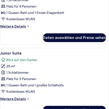
anzeigen
1 Schlafzimmer
Platz für 4 Personen
1 Queen-Bett und 1 Einzel-Etagenbett
Kostenloses WLAN
Weitere
Weitere Details
Details
für
Daten auswählen und Preise sehen
Familienapartment
Alle
Ein modernes Schlafzimmer mit Glastis
12
Junior Suite
Fotos
Blick auf den Garten
für
25 m²
Junior
Suite
1 Schlafzimmer
anzeigen
Platz für 3 Personen
1 Queen-Bett und 1 großes Schlafsofa
Kostenloses WLAN
Weitere
Weitere Details
Details
für