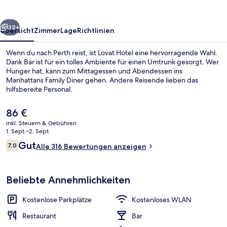
rück
Weiter
32+
Übersicht
Zimmer
Lage
Richtlinien
Wenn du nach Perth reist, ist Lovat Hotel eine hervorragende Wahl.
Dank Bar ist für ein tolles Ambiente für einen Umtrunk gesorgt. Wer
Hunger hat, kann zum Mittagessen und Abendessen ins
Manhattans Family Diner gehen. Andere Reisende lieben das
hilfsbereite Personal.
Der
86 €
aktuelle
inkl. Steuern & Gebühren
Preis
1. Sept.–2. Sept.
Economy-Doppelzimmer | Schreibtisch, 
beträgt
Bewertungen
Gut
7,0
Alle 316 Bewertungen anzeigen
86 €.
7,0 von 10.
Beliebte Annehmlichkeiten
Kostenlose Parkplätze
Kostenloses WLAN
Restaurant
Bar