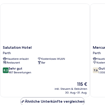
Salutation Hotel
Mercure 
Salutation
Mercur
Salutation Hotel
Mercur
Hotel
Perth
Perth
Perth
Perth
Hotel
Haustiere erlaubt
Kostenloses WLAN
Hausti
Perth
Restaurant
Bar
Koste
8.2
7.6
Sehr gut
Gut
8,2
7,6
von
von
987 Bewertungen
1.00
10,
10,
Sehr
Gut,
Der
115 €
gut,
1.006
Preis
inkl. Steuern & Gebühren
987
Bewert
beträgt
30. Aug.–31. Aug.
Bewertungen
115 €
Ähnliche Unterkünfte vergleichen