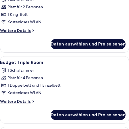
Accessible
Platz für 2 Personen
anzeigen
1 King-Bett
Kostenloses WLAN
Weitere
Weitere Details
Details
für
Daten auswählen und Preise sehen
King
Room
Accessible
Alle
Ein Hotelzimmer mit zwei Betten, ein
1
Budget Triple Room
Fotos
1 Schlafzimmer
für
Platz für 4 Personen
Budget
Triple
1 Doppelbett und 1 Einzelbett
Room
Kostenloses WLAN
anzeigen
Weitere
Weitere Details
Details
für
Daten auswählen und Preise sehen
Budget
Triple
Room