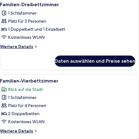
Alle
Ein Hotelzimmer mit zwei Betten, ei
2
Familien-Dreibettzimmer
Fotos
1 Schlafzimmer
für
Platz für 3 Personen
Familien-
Dreibettzimmer
1 Doppelbett und 1 Einzelbett
anzeigen
Kostenloses WLAN
Weitere
Weitere Details
Details
für
Daten auswählen und Preise sehen
Familien-
Dreibettzimmer
Alle
Ein Hotelzimmer mit zwei Betten, ein
5
Familien-Vierbettzimmer
Fotos
Blick auf die Stadt
für
1 Schlafzimmer
Familien-
Vierbettzimmer
Platz für 4 Personen
anzeigen
2 Doppelbetten
Kostenloses WLAN
Weitere
Weitere Details
Details