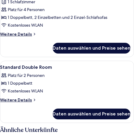
1 Schlafzimmer
für
Platz für 4 Personen
Quadruple
Room
1 Doppelbett, 2 Einzelbetten und 2 Einzel-Schlafsofas
with
Kostenloses WLAN
Sofa
Weitere
Weitere Details
Bed
Details
anzeigen
für
Daten auswählen und Preise sehen
Quadruple
Room
with
Alle
Ein Hotelzimmer mit einem großen Bet
5
Sofa
Standard Double Room
Fotos
Bed
Platz für 2 Personen
für
1 Doppelbett
Standard
Double
Kostenloses WLAN
Room
Weitere
Weitere Details
anzeigen
Details
für
Daten auswählen und Preise sehen
Standard
Double
Room
Ähnliche Unterkünfte