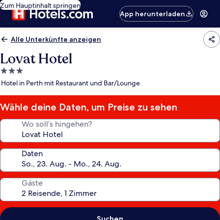
Zum Hauptinhalt springen
App herunterladen
Alle Unterkünfte anzeigen
Lovat Hotel
3.0-
Sterne-
Hotel in Perth mit Restaurant und Bar/Lounge
Unterkunft
Wähle deine Daten, um Preise zu sehen
Wo soll’s hingehen?
Daten
Gäste
Suchen