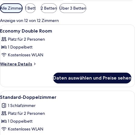
Verfügbare
Alle Zimmer
1 Bett
2 Betten
Über 3 Betten
Filter
für
Anzeige von 12 von 12 Zimmern
Zimmer
Alle
Ein ordentlich bezogenes Bett mit gra
1
Economy Double Room
Fotos
Platz für 2 Personen
für
1 Doppelbett
Economy
Double
Kostenloses WLAN
Room
Weitere
Weitere Details
anzeigen
Details
für
Daten auswählen und Preise sehen
Economy
Double
Room
Alle
Ein Hotelzimmer mit Bett, Schreibtisc
5
Standard-Doppelzimmer
Fotos
1 Schlafzimmer
für
Platz für 2 Personen
Standard-
Doppelzimmer
1 Doppelbett
anzeigen
Kostenloses WLAN