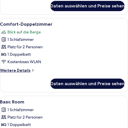
für
Daten auswählen und Preise sehen
Familien-
Vierbettzimmer
Alle
Ein Hotelzimmer mit einem großen Bett
4
Comfort-Doppelzimmer
Fotos
Blick auf die Berge
für
1 Schlafzimmer
Comfort-
Doppelzimmer
Platz für 2 Personen
anzeigen
1 Doppelbett
Kostenloses WLAN
Weitere
Weitere Details
Details
für
Daten auswählen und Preise sehen
Comfort-
Doppelzimmer
Alle
Ein Hotelzimmer mit einem Bett, einem
1
Basic Room
Fotos
1 Schlafzimmer
für
Platz für 2 Personen
Basic
Room
1 Doppelbett