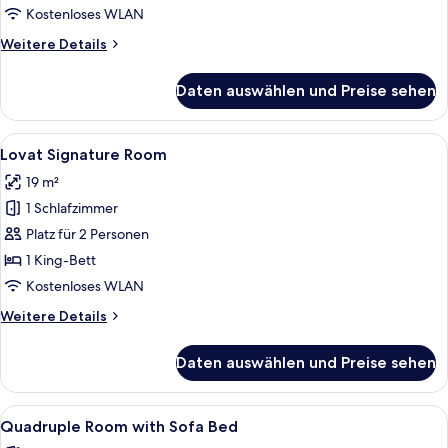
anzeigen
Kostenloses WLAN
Weitere
Weitere Details
Details
für
Daten auswählen und Preise sehen
Basic
Room
Alle
Ein Hotelzimmer mit Bett, Schreibtisch
1
Lovat Signature Room
Fotos
19 m²
für
1 Schlafzimmer
Lovat
Signature
Platz für 2 Personen
Room
1 King-Bett
anzeigen
Kostenloses WLAN
Weitere
Weitere Details
Details
für
Daten auswählen und Preise sehen
Lovat
Signature
Room
Alle
Ein Hotelzimmer mit zwei Betten, ein
1
Quadruple Room with Sofa Bed
Fotos