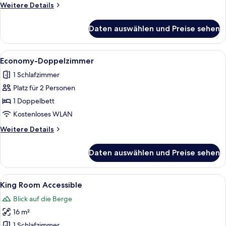
Weitere
Weitere Details
Details
für
Daten auswählen und Preise sehen
Standard-
Doppelzimmer
Alle
Ein ordentlich bezogenes Bett mit wei
3
Economy-Doppelzimmer
Fotos
1 Schlafzimmer
für
Platz für 2 Personen
Economy-
Doppelzimmer
1 Doppelbett
anzeigen
Kostenloses WLAN
Weitere
Weitere Details
Details
für
Daten auswählen und Preise sehen
Economy-
Doppelzimmer
Alle
Ein ordentlich eingerichtetes Schlafzi
3
King Room Accessible
Fotos
Blick auf die Berge
für
16 m²
King
Room
1 Schlafzimmer