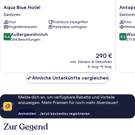
Aqua
Antoper
Aqua Blue Hotel
Antope
Blue
Luxury
Santorini
Santorin
Hotel
Hotel
Pool
Frühstück inbegriffen
Pool
Santorini
&
Flughafentransfer
Parkplätze verfügbar
Wellne
Spa
Santorin
9.6
9.2
Außergewöhnlich
Wun
9,6
9,2
von
von
284 Bewertungen
277 
10,
10,
Außergewöhnlich,
Wunder
Der
290 €
284
277
Preis
Bewertungen
Bewert
inkl. Steuern & Gebühren
beträgt
8. Aug.–9. Aug.
290 €
Ähnliche Unterkünfte vergleichen
Melde dich an, um verfügbare Rabatte und Vorteile
anzuzeigen. Mehr Prämien für noch mehr Abenteuer!
Anmelden
Jetzt kostenlos registrieren
Zur Gegend