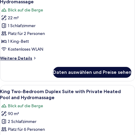
Hydromassage
(Duplex)
für
Blick auf die Berge
King
22 m²
Guestroom
1 Schlafzimmer
with Private Heated
Pool and
Platz für 2 Personen
Hydromassage
1 King-Bett
anzeigen
Kostenloses WLAN
Weitere
Weitere Details
Details
für
Daten auswählen und Preise sehen
King
Guestroom
with Private Heated
Alle
Ein modernes Wohnzimmer mit Sofa, 
12
Pool and
King Two-Bedroom Duplex Suite with Private Heated
Fotos
Hydromassage
Pool and Hydromassage
für
Blick auf die Berge
King
90 m²
Two-
2 Schlafzimmer
Bedroom
Duplex
Platz für 6 Personen