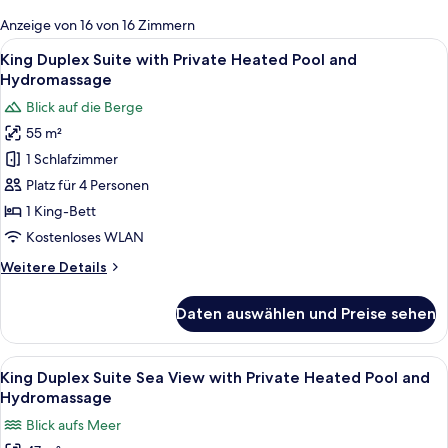
für
Anzeige von 16 von 16 Zimmern
Zimmer
Alle
Ein rechteckiger Pool mit geflieste
12
King Duplex Suite with Private Heated Pool and
Fotos
Hydromassage
für
Blick auf die Berge
King Duplex
55 m²
Suite
1 Schlafzimmer
with Private Heated
Pool and
Platz für 4 Personen
Hydromassage
1 King-Bett
anzeigen
Kostenloses WLAN
Weitere
Weitere Details
Details
für
Daten auswählen und Preise sehen
King Duplex
Suite
with Private Heated
Alle
Ein modernes Interieur mit Treppe, Kü
10
Pool and
King Duplex Suite Sea View with Private Heated Pool and
Fotos
Hydromassage
Hydromassage
für
Blick aufs Meer
King Duplex