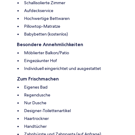
Schallisolierte Zimmer
Aufdeckservice
Hochwertige Bettwaren
Pillowtop-Matratze
Babybetten (kostenlos)
Besondere Annehmlichkeiten
Möblierter Balkon/Patio
Eingezäunter Hof
Individuell eingerichtet und ausgestattet
Zum Frischmachen
Eigenes Bad
Regendusche
Nur Dusche
Designer-Toilettenartikel
Haartrockner
Handtücher
Zahnbürste und Zahnpasta (auf Anfrage)