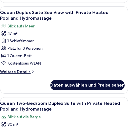
Suite
with Private Heated
Alle
Ein modernes Interieur mit Treppe, Kü
16
Pool and
Queen Duplex Suite Sea View with Private Heated
Fotos
Hydromassage
Pool and Hydromassage
für
Blick aufs Meer
Queen Duplex
47 m²
Suite
1 Schlafzimmer
Sea
View
Platz für 3 Personen
with Private Heated
1 Queen-Bett
Pool and
Kostenloses WLAN
Hydromassage
Weitere
Weitere Details
anzeigen
Details
für
Daten auswählen und Preise sehen
Queen Duplex
Suite
Sea
Alle
Ein modernes Wohnzimmer mit Sofa, 
12
View
Queen Two-Bedroom Duplex Suite with Private Heated
Fotos
with Private Heated
Pool and Hydromassage
Pool and
für
Blick auf die Berge
Hydromassage
Queen
90 m²
Two-