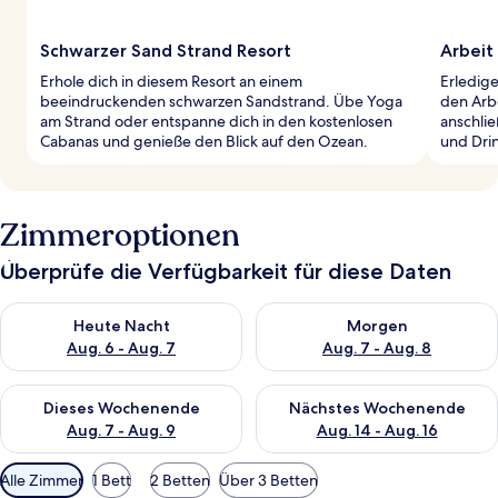
Schwarzer Sand Strand Resort
Arbeit
Erhole dich in diesem Resort an einem
Erledig
beeindruckenden schwarzen Sandstrand. Übe Yoga
den Arb
am Strand oder entspanne dich in den kostenlosen
anschli
Cabanas und genieße den Blick auf den Ozean.
und Drin
Zimmeroptionen
Überprüfe die Verfügbarkeit für diese Daten
Überprüfe die Verfügbarkeit für heute Nacht, Aug. 6 - Aug. 7.
Überprüfe die Verfügbarkeit f
Heute Nacht
Morgen
Aug. 6 - Aug. 7
Aug. 7 - Aug. 8
Überprüfe die Verfügbarkeit für dieses Wochenende, Aug. 7 - 
Überprüfe die Verfügbarkeit f
Dieses Wochenende
Nächstes Wochenende
Aug. 7 - Aug. 9
Aug. 14 - Aug. 16
Verfügbare
Alle Zimmer
1 Bett
2 Betten
Über 3 Betten
Filter