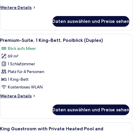
anzeigen
Weitere
Weitere Details
Details
für
Daten auswählen und Preise sehen
King Premium
Duplex
Suite
Alle
Ein Schlafzimmer mit einem großen Bet
11
with Private Heated
Premium-Suite, 1 King-Bett, Poolblick (Duplex)
Fotos
Pool and
Blick aufs Meer
Hydromassage
für
69 m²
Premium-
Suite,
1 Schlafzimmer
1 King-
Platz für 4 Personen
Bett,
1 King-Bett
Poolblick
Kostenloses WLAN
(Duplex)
Weitere
Weitere Details
anzeigen
Details
für
Daten auswählen und Preise sehen
Premium-
Suite,
1 King-
Alle
Ein Schlafzimmer mit Steinswand, Schre
9
Bett,
King Guestroom with Private Heated Pool and
Fotos
Poolblick