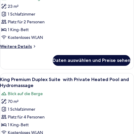
für
Hydromassage
23 m²
King
Guestroom with
1 Schlafzimmer
Private
Platz für 2 Personen
Outdoor
1 King-Bett
Hot
Kostenloses WLAN
Tub
Weitere
Weitere Details
anzeigen
Details
für
Daten auswählen und Preise sehen
King
Guestroom with
Private
Alle
Ein überdachter Außenbereich mit Meer
16
Outdoor
King Premium Duplex Suite with Private Heated Pool and
Fotos
Hot
Hydromassage
Tub
für
Blick auf die Berge
King Premium
70 m²
Duplex
1 Schlafzimmer
Suite
with Private Heated
Platz für 4 Personen
Pool and
1 King-Bett
Hydromassage
Kostenloses WLAN