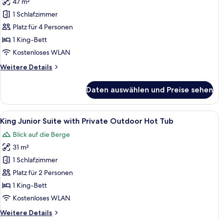
47 m²
Suite
1 Schlafzimmer
Sea
View
Platz für 4 Personen
with Private Heated
1 King-Bett
Pool and
Kostenloses WLAN
Hydromassage
Weitere
Weitere Details
anzeigen
Details
für
Daten auswählen und Preise sehen
King Duplex
Suite
Sea
Alle
Ein Wellnessbereich mit Whirlpool, ei
7
View
King Junior Suite with Private Outdoor Hot Tub
Fotos
with Private Heated
Blick auf die Berge
Pool and
für
Hydromassage
31 m²
King Junior
Suite
1 Schlafzimmer
with
Platz für 2 Personen
Private
1 King-Bett
Outdoor
Kostenloses WLAN
Hot
Weitere
Weitere Details
Tub