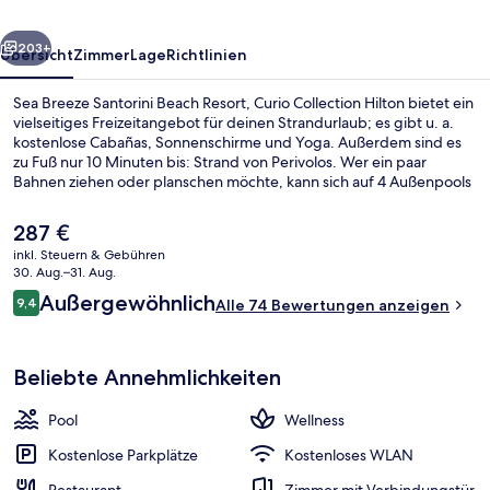
Curio
rück
Weiter
Collection
203+
Übersicht
Zimmer
Lage
Richtlinien
Hilton
Sea Breeze Santorini Beach Resort, Curio Collection Hilton bietet ein
vielseitiges Freizeitangebot für deinen Strandurlaub; es gibt u. a.
kostenlose Cabañas, Sonnenschirme und Yoga. Außerdem sind es
zu Fuß nur 10 Minuten bis: Strand von Perivolos. Wer ein paar
Bahnen ziehen oder planschen möchte, kann sich auf 4 Außenpools
freuen. Wenn dir eher der Sinn nach Entspannung steht, kannst du
dich im Wellnessbereich mit Tiefengewebe-Massagen,
Der
287 €
Ganzkörperwickeln und Aromatherapie verwöhnen lassen. Der
aktuelle
inkl. Steuern & Gebühren
Coffeeshop eignet sich prima, wenn du einen Happen essen
Preis
30. Aug.–31. Aug.
möchtest. Für kühle Getränke dagegen bist du in der Strandbar an
Restaurant
beträgt
Bewertungen
der richtigen Adresse. Als weitere Highlights bietet dieses Resort im
Außergewöhnlich
9,4
Alle 74 Bewertungen anzeigen
287 €.
9,4 von 10.
luxuriösen Stil einen rund um die Uhr geöffneten Fitnessbereich,
eine Sauna und 2 Poolbars.
Beliebte Annehmlichkeiten
Pool
Wellness
Kostenlose Parkplätze
Kostenloses WLAN