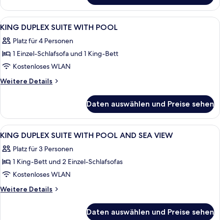
Guestroom with
Private
Alle
Ein Schlafzimmer mit Bett, Nachttisch,
22
Outdoor
KING DUPLEX SUITE WITH POOL
Fotos
Hot
Platz für 4 Personen
Tub
für
1 Einzel-Schlafsofa und 1 King-Bett
KING
DUPLEX
Kostenloses WLAN
SUITE
Weitere
Weitere Details
WITH
Details
für
POOL
Daten auswählen und Preise sehen
KING
anzeigen
DUPLEX
SUITE
Alle
Ein Hotelzimmer mit Bett, Schreibtisch
22
WITH
KING DUPLEX SUITE WITH POOL AND SEA VIEW
Fotos
POOL
Platz für 3 Personen
für
1 King-Bett und 2 Einzel-Schlafsofas
KING
DUPLEX
Kostenloses WLAN
SUITE
Weitere
Weitere Details
WITH
Details
für
POOL
Daten auswählen und Preise sehen
KING