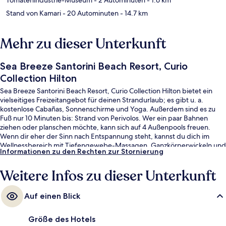
Stand von Kamari
- 20 Autominuten
- 14.7 km
Mehr zu dieser Unterkunft
Sea Breeze Santorini Beach Resort, Curio
Collection Hilton
Sea Breeze Santorini Beach Resort, Curio Collection Hilton bietet ein
vielseitiges Freizeitangebot für deinen Strandurlaub; es gibt u. a.
kostenlose Cabañas, Sonnenschirme und Yoga. Außerdem sind es zu
Fuß nur 10 Minuten bis: Strand von Perivolos. Wer ein paar Bahnen
ziehen oder planschen möchte, kann sich auf 4 Außenpools freuen.
Wenn dir eher der Sinn nach Entspannung steht, kannst du dich im
Wellnessbereich mit Tiefengewebe-Massagen, Ganzkörperwickeln und
Informationen zu den Rechten zur Stornierung
Aromatherapie verwöhnen lassen. Der Coffeeshop eignet sich prima,
wenn du einen Happen essen möchtest. Für kühle Getränke dagegen
Weitere Infos zu dieser Unterkunft
bist du in der Strandbar an der richtigen Adresse. Als weitere Highlights
bietet dieses Resort im luxuriösen Stil einen rund um die Uhr
geöffneten Fitnessbereich, eine Sauna und 2 Poolbars.
Auf einen Blick
Größe des Hotels