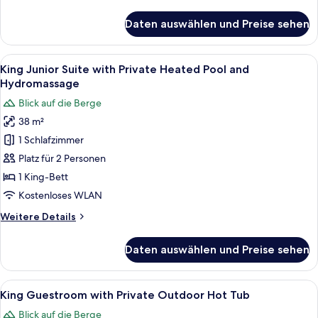
Details
anzeigen
für
Daten auswählen und Preise sehen
King Junior
Suite
with
Alle
Ein Poolbereich auf dem Dach mit eine
10
Private
King Junior Suite with Private Heated Pool and
Fotos
Outdoor
Hydromassage
Hot
für
Blick auf die Berge
Tub
King
38 m²
Junior
1 Schlafzimmer
Suite
with Private Heated
Platz für 2 Personen
Pool
1 King-Bett
and
Kostenloses WLAN
Hydromassage
Weitere
Weitere Details
anzeigen
Details
für
Daten auswählen und Preise sehen
King
Junior
Suite
Alle
Ein Schlafzimmer mit Steinswand, Schre
7
with Private Heated
King Guestroom with Private Outdoor Hot Tub
Fotos
Pool
Blick auf die Berge
and