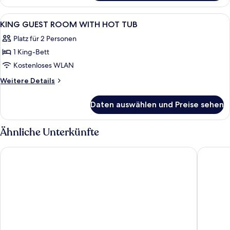
AND
DUPLEX
SEA
SUITE
Alle
Bettwäsche aus ägyptischer Baumwoll
22
VIEW
WITH
KING GUEST ROOM WITH HOT TUB
Fotos
POOL
anzeigen
Platz für 2 Personen
AND
für
SEA
1 King-Bett
KING
VIEW
GUEST
Kostenloses WLAN
ROOM
Weitere
Weitere Details
WITH
Details
für
HOT
Daten auswählen und Preise sehen
KING
TUB
GUEST
anzeigen
ROOM
Ähnliche Unterkünfte
WITH
HOT
Aqua Blue Hotel
Antoperl
TUB