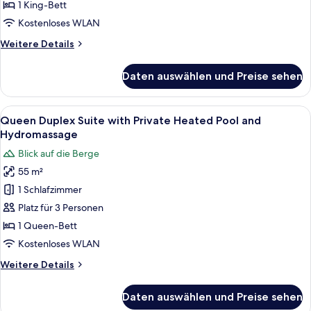
Suite with Private Heated
1 King-Bett
Pool and
Kostenloses WLAN
Hydromassage
Weitere
Weitere Details
anzeigen
Details
für
Daten auswählen und Preise sehen
King
Two-
Bedroom
Alle
Ein rechteckiger Pool mit geflieste
12
Duplex
Queen Duplex Suite with Private Heated Pool and
Fotos
Suite with Private Heated
Hydromassage
Pool and
für
Blick auf die Berge
Hydromassage
Queen Duplex
55 m²
Suite
1 Schlafzimmer
with Private Heated
Pool and
Platz für 3 Personen
Hydromassage
1 Queen-Bett
anzeigen
Kostenloses WLAN
Weitere
Weitere Details
Details
für
Daten auswählen und Preise sehen
Queen Duplex