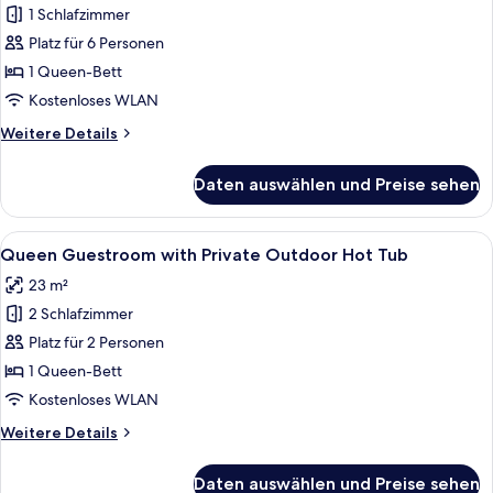
1 Schlafzimmer
Bedroom
Duplex
Platz für 6 Personen
Suite with Private Heated
1 Queen-Bett
Pool and
Kostenloses WLAN
Hydromassage
Weitere
Weitere Details
anzeigen
Details
für
Daten auswählen und Preise sehen
Queen
Two-
Bedroom
Alle
Ein Schlafzimmer mit Steinswand, Schre
8
Duplex
Queen Guestroom with Private Outdoor Hot Tub
Fotos
Suite with Private Heated
23 m²
Pool and
für
Hydromassage
2 Schlafzimmer
Queen
Guestroom with
Platz für 2 Personen
Private
1 Queen-Bett
Outdoor
Kostenloses WLAN
Hot
Weitere
Weitere Details
Tub
Details
anzeigen
für
Daten auswählen und Preise sehen
Queen