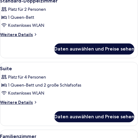
Standard-Doppelzimmer
Fotos
Platz für 2 Personen
für
1 Queen-Bett
Standard-
Doppelzimmer
Kostenloses WLAN
anzeigen
Weitere
Weitere Details
Details
für
Daten auswählen und Preise sehen
Standard-
Doppelzimmer
Alle
Ein gemütliches Schlafzimmer im Dachg
7
Suite
Fotos
Platz für 4 Personen
für
1 Queen-Bett und 2 große Schlafsofas
Suite
anzeigen
Kostenloses WLAN
Weitere
Weitere Details
Details
für
Daten auswählen und Preise sehen
Suite
Alle
Ein Hotelzimmer mit einem großen Be
5
Familienzimmer