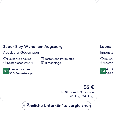
Super 8 by Wyndham Augsburg
Leonard
Super
Leonard
Super 8 by Wyndham Augsburg
Leonar
8
Hotel
Augsburg-Göggingen
Innenst
by
Augsbu
Haustiere erlaubt
Kostenlose Parkplätze
Hausti
Wyndham
Innenst
Kostenloses WLAN
Klimaanlage
Koste
Augsburg
Augsburg-
8.8
9.4
Hervorragend
Auß
8,8
9,4
Göggingen
von
von
320 Bewertungen
528 
10,
10,
Hervorragend,
Außerge
Der
52 €
320
528
Preis
Bewertungen
Bewert
inkl. Steuern & Gebühren
beträgt
23. Aug.–24. Aug.
52 €
Ähnliche Unterkünfte vergleichen