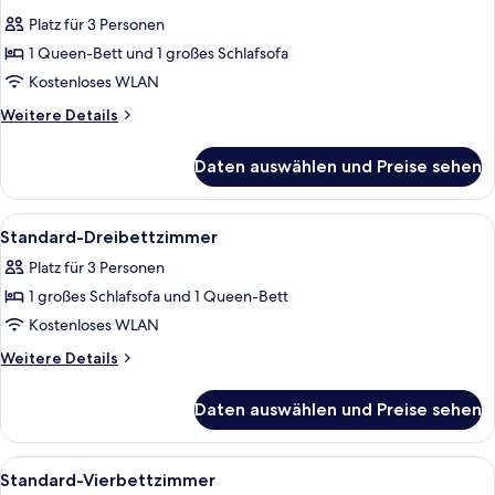
Fotos
Platz für 3 Personen
für
1 Queen-Bett und 1 großes Schlafsofa
Familienzimmer
anzeigen
Kostenloses WLAN
Weitere
Weitere Details
Details
für
Daten auswählen und Preise sehen
Familienzimmer
Alle
Ein Hotelzimmer mit zwei Betten, ein
8
Standard-Dreibettzimmer
Fotos
Platz für 3 Personen
für
1 großes Schlafsofa und 1 Queen-Bett
Standard-
Dreibettzimmer
Kostenloses WLAN
anzeigen
Weitere
Weitere Details
Details
für
Daten auswählen und Preise sehen
Standard-
Dreibettzimmer
Alle
Ein Hotelzimmer mit zwei Betten, ein
5
Standard-Vierbettzimmer
Fotos