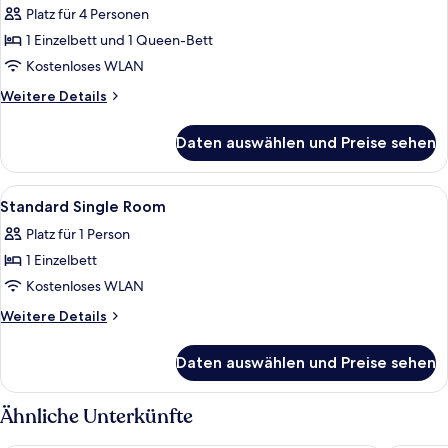
Platz für 4 Personen
für
1 Einzelbett und 1 Queen-Bett
Standard-
Vierbettzimmer
Kostenloses WLAN
anzeigen
Weitere
Weitere Details
Details
für
Daten auswählen und Preise sehen
Standard-
Vierbettzimmer
Alle
Ein Hotelzimmer mit Bett, Schreibtisc
5
Standard Single Room
Fotos
Platz für 1 Person
für
1 Einzelbett
Standard
Single
Kostenloses WLAN
Room
Weitere
Weitere Details
anzeigen
Details
für
Daten auswählen und Preise sehen
Standard
Single
Room
Ähnliche Unterkünfte