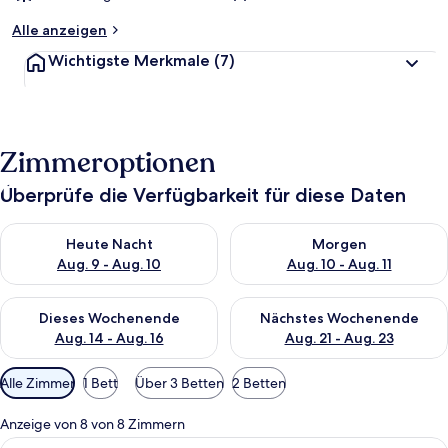
Alle anzeigen
Wichtigste Merkmale
(7)
Zimmeroptionen
Überprüfe die Verfügbarkeit für diese Daten
Überprüfe die Verfügbarkeit für heute Nacht, Aug. 9 - Aug. 10
Überprüfe die Verfügbarkeit fü
Heute Nacht
Morgen
Aug. 9 - Aug. 10
Aug. 10 - Aug. 11
Überprüfe die Verfügbarkeit für dieses Wochenende, Aug. 14 -
Überprüfe die Verfügbarkeit f
Dieses Wochenende
Nächstes Wochenende
Aug. 14 - Aug. 16
Aug. 21 - Aug. 23
Verfügbare
Alle Zimmer
1 Bett
Über 3 Betten
2 Betten
Filter
für
Anzeige von 8 von 8 Zimmern
Zimmer
Alle
Ein Hotelzimmer mit Bett, Schreibtisc