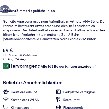
rück
Weiter
36+
Übersicht
Zimmer
Lage
Richtlinien
Genieße Augsburg mit einem Aufenthalt im Arthotel ANA Style. Du
kannst im Restaurant etwas essen und dich im Fitnessbereich
auspowern. Die Unterkunft ist nur einen kurzen Fußmarsch von den
öffentlichen Verkehrsmitteln entfernt: Zur U-Bahn
(Straßenbahnhaltestelle Haunstetten Nord) sind es 9 Minuten.
Der
59 €
aktuelle
inkl. Steuern & Gebühren
Preis
23. Aug.–24. Aug.
Lobby
beträgt
Bewertungen
Hervorragend
8,6
Alle 163 Bewertungen anzeigen
59 €.
8,6 von 10.
Beliebte Annehmlichkeiten
Haustiere erlaubt
Parkplätze verfügbar
Kostenloses WLAN
Restaurant
Klimaanlage
Fitnessbereich