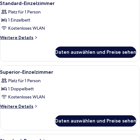
5
Standard-Einzelzimmer
Fotos
Platz für 1 Person
für
1 Einzelbett
Standard-
Einzelzimmer
Kostenloses WLAN
anzeigen
Weitere
Weitere Details
Details
für
Daten auswählen und Preise sehen
Standard-
Einzelzimmer
Alle
Ein Hotelzimmer mit Bett, Schreibtisc
5
Superior-Einzelzimmer
Fotos
Platz für 1 Person
für
1 Doppelbett
Superior-
Einzelzimmer
Kostenloses WLAN
anzeigen
Weitere
Weitere Details
Details
für
Daten auswählen und Preise sehen
Superior-
Einzelzimmer
Alle
Ein Hotelzimmer mit einem großen Bett
7