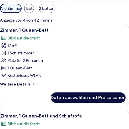
Verfügbare
Alle Zimmer
1 Bett
2 Betten
Filter
für
Anzeige von 4 von 4 Zimmern
Zimmer
Alle
Ein kleines Hotelzimmer mit einem Bet
13
Zimmer, 1 Queen-Bett
Fotos
Blick auf die Stadt
für
17 m²
Zimmer,
1
1 Schlafzimmer
Queen-
Platz für 2 Personen
Bett
1 Queen-Bett
anzeigen
Kostenloses WLAN
Weitere
Weitere Details
Details
für
Daten auswählen und Preise sehen
Zimmer,
1
Queen-
Alle
Ein modernes Hotelzimmer mit einem g
8
Bett
Zimmer, 1 Queen-Bett und Schlafsofa
Fotos
Blick auf die Stadt
für