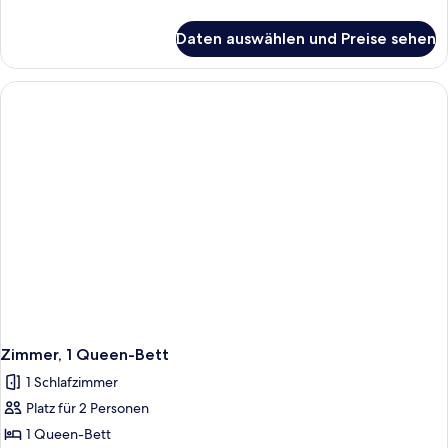
Details
für
Daten auswählen und Preise sehen
Zimmer,
2 Einzelbetten
Zimmer, 1 Queen-Bett
1 Schlafzimmer
Platz für 2 Personen
1 Queen-Bett