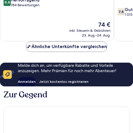
8,8
Centre
von
von
784 Bewertungen
7.8
Gut
Stadtzentrum
Bristol
10,
7,8
von
1.01
von
Hervorragend,
10,
Bristol
784
Der
74 €
Gut,
Bewertungen
Preis
1.013
inkl. Steuern & Gebühren
beträgt
23. Aug.–24. Aug.
Bewert
74 €
Ähnliche Unterkünfte vergleichen
Melde dich an, um verfügbare Rabatte und Vorteile
anzuzeigen. Mehr Prämien für noch mehr Abenteuer!
Anmelden
Jetzt kostenlos registrieren
Zur Gegend