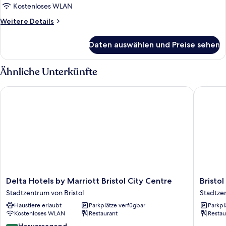
Kostenloses WLAN
Weitere
Weitere Details
Details
für
Daten auswählen und Preise sehen
Zimmer,
1
Queen-
Ähnliche Unterkünfte
Bett
Delta Hotels by Marriott Bristol City Centre
Bristol 
Delta
Bristol
Delta Hotels by Marriott Bristol City Centre
Bristo
Hotels
Grand
Stadtzentrum von Bristol
Stadtzen
by
Hotel
Haustiere erlaubt
Parkplätze verfügbar
Parkpl
Marriott
By
Kostenloses WLAN
Restaurant
Restau
Bristol
Sunday
City
Stadtze
8.8
Hervorragend