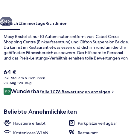
rück
Weiter
40+
Übersicht
Zimmer
Lage
Richtlinien
Moxy Bristol ist nur 10 Autominuten entfernt von: Cabot Circus
Shopping Centre (Einkaufszentrum) und Clifton Suspension Bridge.
Du kannst im Restaurant etwas essen und dich im rund um die Uhr
geöffneten Fitnessbereich auspowern. Das hilfsbereite Personal
und das Preis-Leistungs-Verhältnis erhalten tolle Bewertungen von
anderen Reisenden.
Der
64 €
aktuelle
inkl. Steuern & Gebühren
Preis
23. Aug.–24. Aug.
Blick von der Unterkunft
beträgt
Bewertungen
Wunderbar
9,0
Alle 1.078 Bewertungen anzeigen
64 €.
9,0 von 10.
Beliebte Annehmlichkeiten
Haustiere erlaubt
Parkplätze verfügbar
Kostenloses WLAN
Restaurant