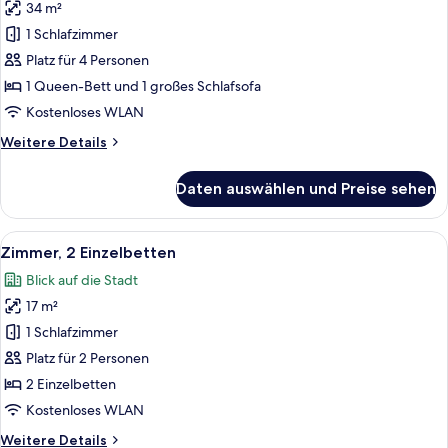
34 m²
Zimmer,
1 Queen-
1 Schlafzimmer
Bett
Platz für 4 Personen
und
1 Queen-Bett und 1 großes Schlafsofa
Schlafsofa
Kostenloses WLAN
anzeigen
Weitere
Weitere Details
Details
für
Daten auswählen und Preise sehen
Zimmer,
1 Queen-
Bett
Alle
Ein Hotelzimmer mit einem Bett, eine
7
und
Zimmer, 2 Einzelbetten
Fotos
Schlafsofa
Blick auf die Stadt
für
17 m²
Zimmer,
2 Einzelbetten
1 Schlafzimmer
anzeigen
Platz für 2 Personen
2 Einzelbetten
Kostenloses WLAN
Weitere
Weitere Details