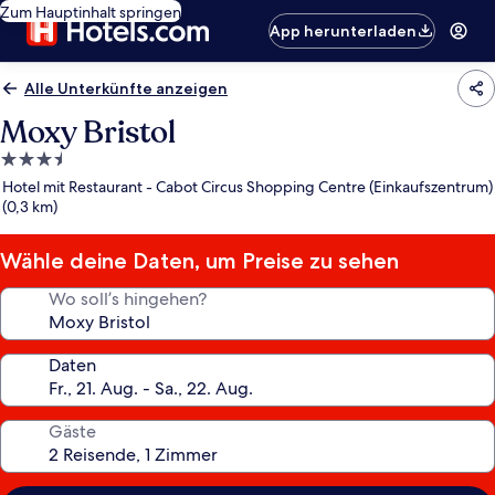
Zum Hauptinhalt springen
App herunterladen
Alle Unterkünfte anzeigen
Moxy Bristol
3.5-
Sterne-
Hotel mit Restaurant - Cabot Circus Shopping Centre (Einkaufszentrum)
Unterkunft
(0,3 km)
Wähle deine Daten, um Preise zu sehen
Wo soll’s hingehen?
Daten
Gäste