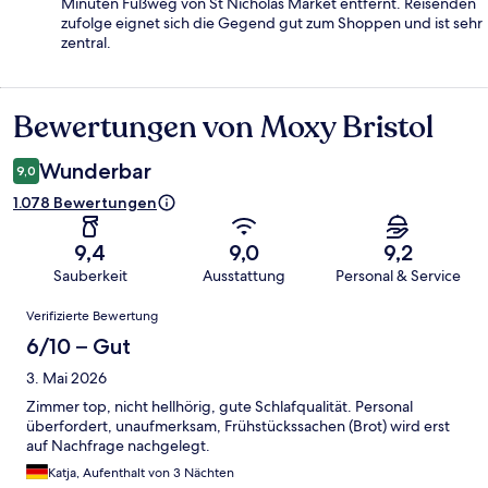
Minuten Fußweg von St Nicholas Market entfernt. Reisenden
zufolge eignet sich die Gegend gut zum Shoppen und ist sehr
zentral.
Bewertungen von Moxy Bristol
Bewertungen
Wunderbar
9,0
1.078 Bewertungen
9,4
9,0
9,2
Sauberkeit
Ausstattung
Personal & Service
Bewertungen
Verifizierte Bewertung
6/10 – Gut
3. Mai 2026
Zimmer top, nicht hellhörig, gute Schlafqualität. Personal
überfordert, unaufmerksam, Frühstückssachen (Brot) wird erst
auf Nachfrage nachgelegt.
Katja, Aufenthalt von 3 Nächten