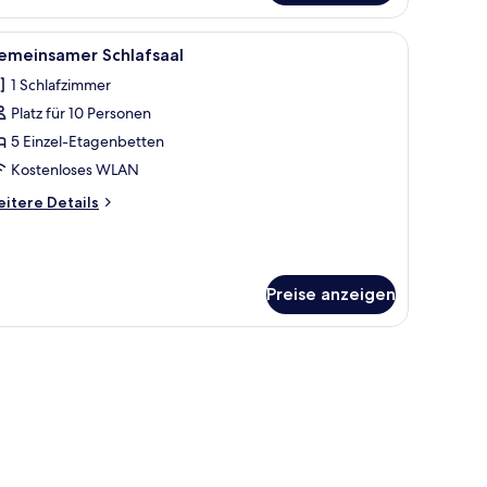
ige Bettwaren, Select-Comfort-Betten, Verdunkelungsvorhänge
le
Gemeinsamer Schlafsaal | Hochwertige Bett
4
emeinsamer Schlafsaal
otos
1 Schlafzimmer
ür
Platz für 10 Personen
emeinsamer
chlafsaal
5 Einzel-Etagenbetten
nzeigen
Kostenloses WLAN
itere
itere Details
tails
r
emeinsamer
hlafsaal
Preise anzeigen
 Hochwertige Bettwaren, Select-Comfort-Betten, Verdunkelungsvorhänge