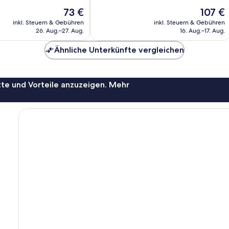
10,
Der
Der
73 €
107 €
,
Sehr
Preis
Preis
gut,
inkl. Steuern & Gebühren
inkl. Steuern & Gebühren
beträgt
beträgt
26. Aug.–27. Aug.
16. Aug.–17. Aug.
200
73 €
107 €
Bewertungen
Ähnliche Unterkünfte vergleichen
te und Vorteile anzuzeigen. Mehr