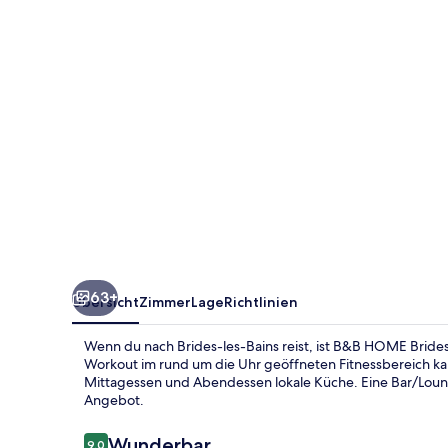
Bains
Les
3
Vallées
63+
Übersicht
Zimmer
Lage
Richtlinien
Wenn du nach Brides-les-Bains reist, ist B&B HOME Bride
Workout im rund um die Uhr geöffneten Fitnessbereich kan
Mittagessen und Abendessen lokale Küche. Eine Bar/Loun
Angebot.
Bewertungen
Wunderbar
9,0