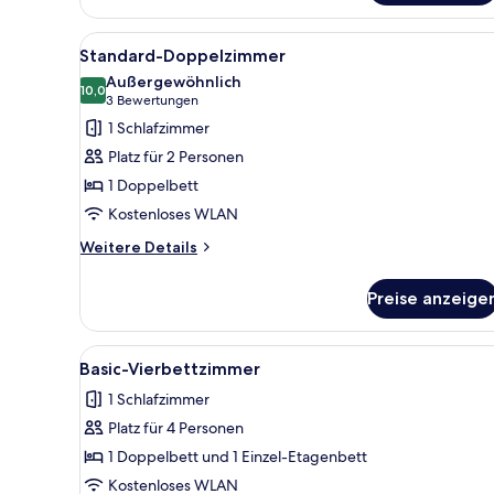
Doppelzimmer
Alle
Hochwertige Bettwaren, Sele
4
Standard-Doppelzimmer
Fotos
Außergewöhnlich
für
10,0
10,0 von 10
(3
3 Bewertungen
Standard-
Bewertungen)
1 Schlafzimmer
Doppelzimmer
Platz für 2 Personen
anzeigen
1 Doppelbett
Kostenloses WLAN
Weitere
Weitere Details
Details
für
Preise anzeige
Standard-
Doppelzimmer
Alle
Ein Hotelzimmer mit zwei Bette
4
Basic-Vierbettzimmer
Fotos
1 Schlafzimmer
für
Platz für 4 Personen
Basic-
Vierbettzimmer
1 Doppelbett und 1 Einzel-Etagenbett
anzeigen
Kostenloses WLAN