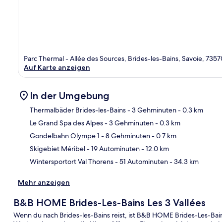
Parc Thermal - Allée des Sources, Brides-les-Bains, Savoie, 7357
Auf Karte anzeigen
In der Umgebung
Thermalbäder Brides-les-Bains
- 3 Gehminuten
- 0.3 km
Le Grand Spa des Alpes
- 3 Gehminuten
- 0.3 km
Kar
Gondelbahn Olympe 1
- 8 Gehminuten
- 0.7 km
Skigebiet Méribel
- 19 Autominuten
- 12.0 km
Wintersportort Val Thorens
- 51 Autominuten
- 34.3 km
Mehr anzeigen
B&B HOME Brides-Les-Bains Les 3 Vallées
Wenn du nach Brides-les-Bains reist, ist B&B HOME Brides-Les-Bai