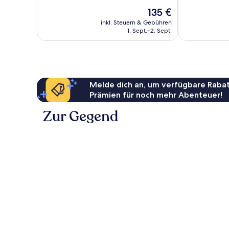
10,
10,
Der
135 €
Hervorragend,
Hervorragend
Preis
237
32
inkl. Steuern & Gebühren
beträgt
1. Sept.–2. Sept.
Bewertungen
Bewertungen
135 €
Melde dich an, um verfügbare Rabat
Prämien für noch mehr Abenteuer!
Zur Gegend