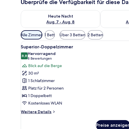
Überprüfe die Verfügbarkeit für diese D
Überprüfe die Verfügbarkeit für heute Nacht, Aug. 7
Überprüfe die
Heute Nacht
Aug. 7 - Aug. 8
A
Verfügbare
Alle Zimmer
1 Bett
Über 3 Betten
2 Betten
Filter
Alle
Superior-Doppelzimmer | Hoc
für
8
Superior-Doppelzimmer
Fotos
Zimmer
Hervorragend
für
8,8
8,8 von 10
(8
8 Bewertungen
Superior-
Bewertungen)
Blick auf die Berge
Doppelzimmer
30 m²
anzeigen
1 Schlafzimmer
Platz für 2 Personen
1 Doppelbett
Kostenloses WLAN
Weitere
Weitere Details
Details
für
Preise anzeige
Superior-