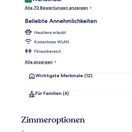
9,0 von 10.
Alle 70 Bewertungen anzeigen
Bar (in der U
Beliebte Annehmlichkeiten
Haustiere erlaubt
Kostenloses WLAN
Fitnessbereich
Alle anzeigen
Wichtigste Merkmale
(12)
Für Familien
(6)
Zimmeroptionen