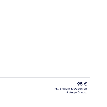
Flur
Der
95 €
aktuelle
inkl. Steuern & Gebühren
Preis
9. Aug.–10. Aug.
Tägliches Frühstücksbuffet gegen Ge
beträgt
95 €.