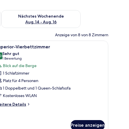
es Wochenende, Aug. 7 - Aug. 9.
Überprüfe die Verfügbarkeit für nächstes Wochenende, Aug. 1
Nächstes Wochenende
Aug. 14 - Aug. 16
Anzeige von 8 von 8 Zimmern
ige Bettwaren, Select-Comfort-Betten, Verdunkelungsvorhänge
le
Superior-Vierbettzimmer | Hochwertige Bet
5
uperior-Vierbettzimmer
otos
Sehr gut
ür
0
8,0 von 10
(1
1 Bewertung
uperior-
Bewertung)
Blick auf die Berge
ierbettzimmer
1 Schlafzimmer
nzeigen
Platz für 4 Personen
1 Doppelbett und 1 Queen-Schlafsofa
Kostenloses WLAN
itere
itere Details
tails
r
perior-
erbettzimmer
Preise anzeigen