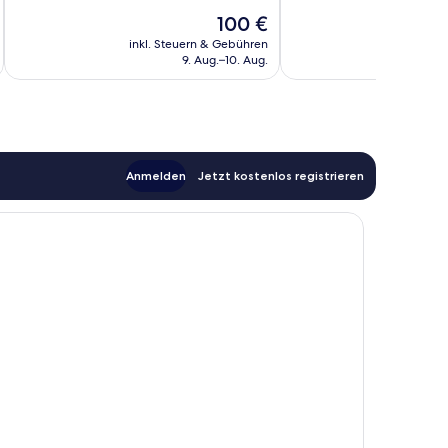
10,
10,
Der
100 €
1
Hervorragend,
Preis
Bewertung
72
inkl. Steuern & Gebühren
inkl. S
beträgt
9. Aug.–10. Aug.
Bewertungen
100 €
Anmelden
Jetzt kostenlos registrieren