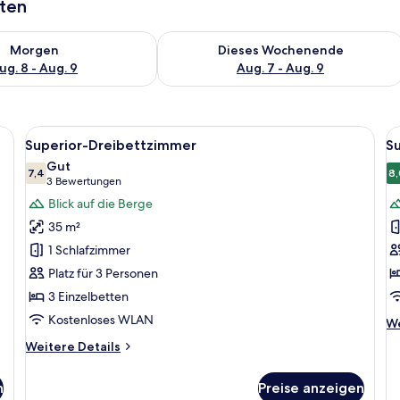
aten
 - Aug. 8.
 Verfügbarkeit für morgen, Aug. 8 - Aug. 9.
Überprüfe die Verfügbarkeit für dies
Morgen
Dieses Wochenende
ug. 8 - Aug. 9
Aug. 7 - Aug. 9
hwertige Bettwaren, Select-Comfort-Betten, Verdunkelungsvorhänge
Alle
Superior-Dreibettzimmer | Hochwert
Al
4
Superior-Dreibettzimmer
S
Fotos
F
Gut
für
7,4
f
8,
7,4 von 10
(3
3 Bewertungen
Superior-
S
Bewertungen)
Blick auf die Berge
Dreibettzimmer
V
35 m²
anzeigen
a
1 Schlafzimmer
Platz für 3 Personen
3 Einzelbetten
Kostenloses WLAN
We
We
De
Weitere
Weitere Details
fü
Details
Su
für
Vi
n
Preise anzeigen
Superior-