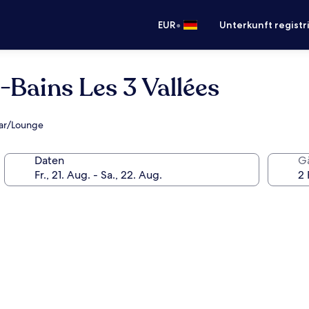
•
EUR
Unterkunft registr
ains Les 3 Vallées
 Bar/Lounge
Daten
G