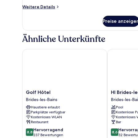
Weitere
Weitere Details
Details
für
Preise anzeige
Basic-
Vierbettzimmer
Ähnliche Unterkünfte
Golf Hôtel
HI Brides-les
Golf
HI
Golf Hôtel
HI Brides-l
Hôtel
Brides-
Brides-les-Bains
Brides-les-Ba
Brides-
les-
Haustiere erlaubt
Pool
les-
Bains
Parkplätze verfügbar
Kostenlose P
Bains
Brides-
Kostenloses WLAN
Kostenloses
les-
Restaurant
Bar
Bains
8.8
8.6
Hervorragend
Hervorr
8,8
8,6
von
von
237 Bewertungen
32 Bewert