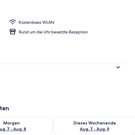
h
Kostenloses WLAN
Rund um die Uhr besetzte Rezeption
aten
 - Aug. 7.
 Verfügbarkeit für morgen, Aug. 7 - Aug. 8.
Überprüfe die Verfügbarkeit für dies
Morgen
Dieses Wochenende
ug. 7 - Aug. 8
Aug. 7 - Aug. 9