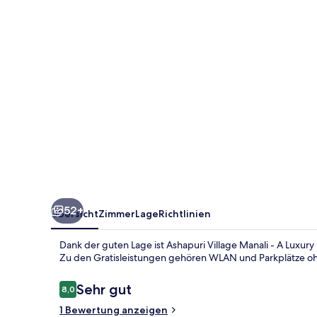
A
Luxury
Resort
&
Cottages
52+
Übersicht
Zimmer
Lage
Richtlinien
Dank der guten Lage ist Ashapuri Village Manali - A Luxury
Zu den Gratisleistungen gehören WLAN und Parkplätze oh
Bewertungen
Sehr gut
8,0
8,0 von 10.
1 Bewertung anzeigen