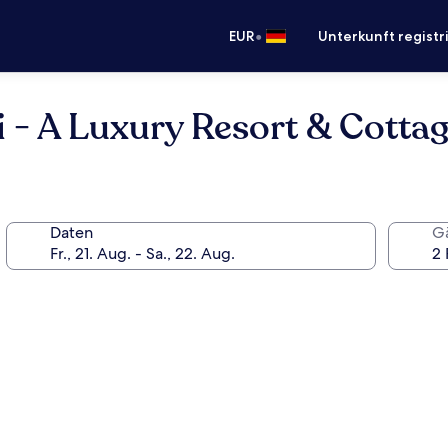
•
EUR
Unterkunft registr
i - A Luxury Resort & Cotta
Daten
G