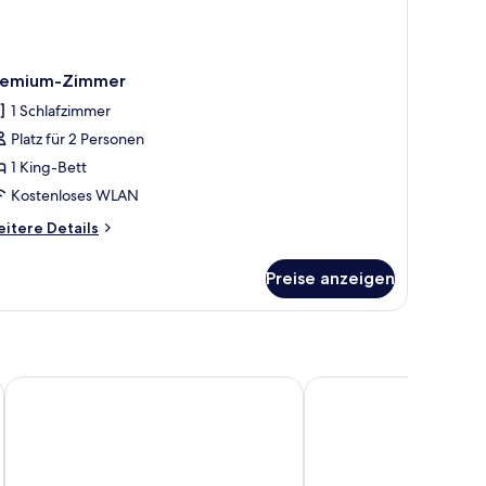
remium-Zimmer
1 Schlafzimmer
Platz für 2 Personen
1 King-Bett
Kostenloses WLAN
itere
itere Details
tails
r
Preise anzeigen
emium-
immer
Hotel Smugglers
The Allure Grand Resor