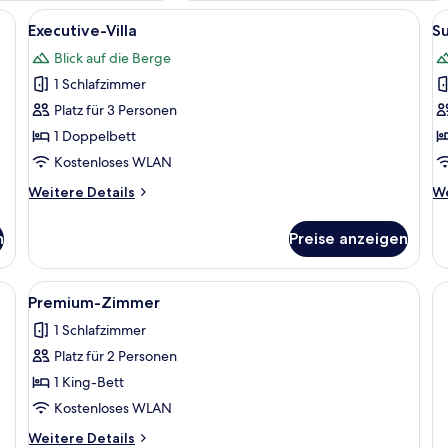
, einem Bett mit weißer Bettwäsche, einem Holzkopfende, einem Nachttisch
Alle
Ein Schlafzimmer mit Holzboden, einem
Al
8
Executive-Villa
S
Fotos
F
Blick auf die Berge
für
f
1 Schlafzimmer
Executive-
S
Villa
D
Platz für 3 Personen
anzeigen
a
1 Doppelbett
Kostenloses WLAN
Weitere
We
Weitere Details
We
Details
De
für
fü
n
Preise anzeigen
Executive-
Su
Villa
Do
, einem Bett mit rot-weiß gestreifter Bettwäsche, einem Nachttisch mit Lam
Alle
Premium-Zimmer | Kostenloses WLAN
1
Premium-Zimmer
Fotos
1 Schlafzimmer
für
Platz für 2 Personen
Premium-
Zimmer
1 King-Bett
anzeigen
Kostenloses WLAN
Weitere
Weitere Details