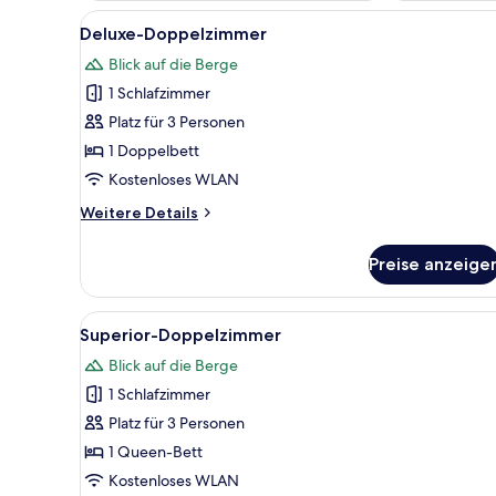
Alle
Ein Hotelzimmer mit Holzboden
4
Deluxe-Doppelzimmer
Fotos
Blick auf die Berge
für
1 Schlafzimmer
Deluxe-
Doppelzimmer
Platz für 3 Personen
anzeigen
1 Doppelbett
Kostenloses WLAN
Weitere
Weitere Details
Details
für
Preise anzeige
Deluxe-
Doppelzimmer
Alle
Ein Hotelzimmer mit Holzboden
1
Superior-Doppelzimmer
Fotos
Blick auf die Berge
für
1 Schlafzimmer
Superior-
Doppelzimmer
Platz für 3 Personen
anzeigen
1 Queen-Bett
Kostenloses WLAN