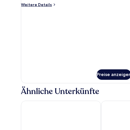
Weitere
Weitere Details
Details
für
Superior-
Doppelzimmer
Preise anzeige
Ähnliche Unterkünfte
Renest River Country Resort Manali
The Orchid Ma