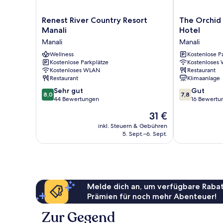
Renest
The
Renest River Country Resort
The Orchid 
River
Orchid
Manali
Hotel
Country
Manali
Manali
Manali
Resort
-
Manali
Wellness
a
Kostenlose P
Kostenlose Parkplätze
Kostenloses
Manali
Boutique
Kostenloses WLAN
Restaurant
Hotel
Restaurant
Klimaanlage
Manali
8.0
7.8
Sehr gut
Gut
8,0
7,8
von
von
44 Bewertungen
16 Bewertu
10,
10,
Der
31 €
Sehr
Gut,
Preis
gut,
16
inkl. Steuern & Gebühren
beträgt
5. Sept.–6. Sept.
44
Bewertungen
31 €
Bewertungen
Melde dich an, um verfügbare Rabat
Prämien für noch mehr Abenteuer!
Zur Gegend