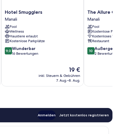
Hotel
The
Hotel Smugglers
The Allure Grand Re
Smugglers
Allure
Manali
Manali
Manali
Grand
Pool
Pool
Resort
Wellness
Kostenlose Parkplätze
Manali
Haustiere erlaubt
Kostenloses WLAN
Kostenlose Parkplätze
Restaurant
9.0
10.0
Wunderbar
Außergewöhnlich
9,0
10
von
von
16 Bewertungen
2 Bewertungen
10,
10,
Wunderbar,
Außergewöhnlich,
Der
19 €
16
2
Preis
Bewertungen
Bewertungen
inkl. Steuern & Gebühren
inkl. S
beträgt
7. Aug.–8. Aug.
19 €
Anmelden
Jetzt kostenlos registrieren