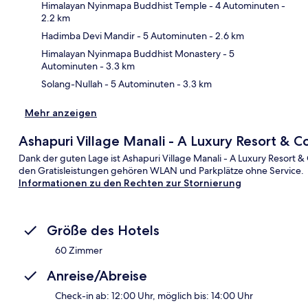
Himalayan Nyinmapa Buddhist Temple
- 4 Autominuten
-
2.2 km
Kar
Hadimba Devi Mandir
- 5 Autominuten
- 2.6 km
Himalayan Nyinmapa Buddhist Monastery
- 5
Autominuten
- 3.3 km
Solang-Nullah
- 5 Autominuten
- 3.3 km
Mehr anzeigen
Ashapuri Village Manali - A Luxury Resort & C
Dank der guten Lage ist Ashapuri Village Manali - A Luxury Resort &
den Gratisleistungen gehören WLAN und Parkplätze ohne Service.
Informationen zu den Rechten zur Stornierung
Größe des Hotels
60 Zimmer
Anreise/Abreise
Check-in ab: 12:00 Uhr, möglich bis: 14:00 Uhr