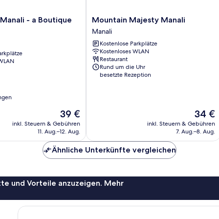
Mountain
Manali - a Boutique
Mountain Majesty Manali
Majesty
Manali
Manali
Kostenlose Parkplätze
Manali
Kostenloses WLAN
arkplätze
Restaurant
 WLAN
Rund um die Uhr
besetzte Rezeption
ngen
Der
Der
39 €
34 €
Preis
Preis
inkl. Steuern & Gebühren
inkl. Steuern & Gebühren
beträgt
beträgt
11. Aug.–12. Aug.
7. Aug.–8. Aug.
39 €
34 €
Ähnliche Unterkünfte vergleichen
te und Vorteile anzuzeigen. Mehr