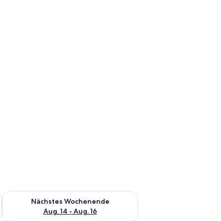
es Wochenende, Aug. 7 - Aug. 9.
Überprüfe die Verfügbarkeit für nächstes Wochenende, Aug. 1
Nächstes Wochenende
Aug. 14 - Aug. 16