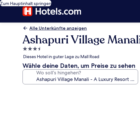
Zum Hauptinhalt springen
Alle Unterkünfte anzeigen
Ashapuri Village Manal
3.5-
Sterne-
Dieses Hotel in guter Lage zu Mall Road
Unterkunft
Wähle deine Daten, um Preise zu sehen
Wo soll’s hingehen?
Fotogalerie
von
Ashapuri
Village
Manali
-