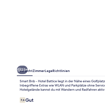
Battice
23+
Übersicht
Zimmer
Lage
Richtlinien
Smart Bnb - Hotel Battice liegt in der Nähe eines Golfpla
Inbegriffene Extras wie WLAN und Parkplätze ohne Serv
Hotelgelände kannst du mit Wandern und Radfahren aktiv
Bewertungen
Gut
7,6
7,6 von 10.