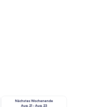
tz
es Wochenende, Aug. 14 - Aug. 16.
Überprüfe die Verfügbarkeit für nächstes Wochenende, Aug. 2
Nächstes Wochenende
Aug. 21 - Aug. 23