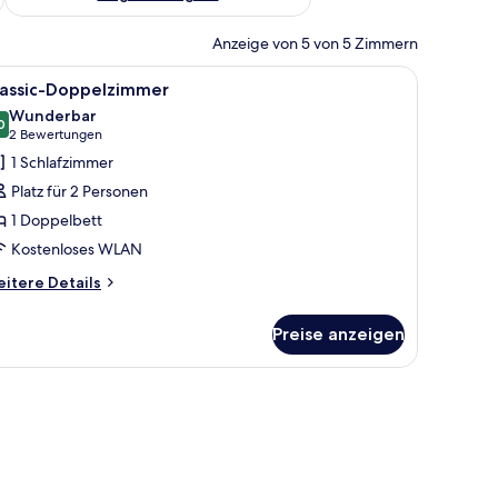
Anzeige von 5 von 5 Zimmern
aschbecken und einem Spiegel.
m Schreibtisch, einem Stuhl, einer Golfbag und einem Fenster mit Vorhängen
le
Ein modernes Hotelzimmer mit einem großen B
6
lassic-Doppelzimmer
otos
Wunderbar
ür
0
9,0 von 10
(2
2 Bewertungen
assic-
Bewertungen)
1 Schlafzimmer
oppelzimmer
Platz für 2 Personen
nzeigen
1 Doppelbett
Kostenloses WLAN
itere
itere Details
tails
r
Preise anzeigen
assic-
ppelzimmer
n, Schreibtisch und Stuhl.