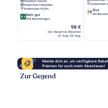
Kostenlose P
Haustiere erlaubt
Airport
Herstal
Kostenloses
Kostenlose Parkplätze
Grace-
Kostenloses WLAN
7.8
Gut
Hollogne
7,8
von
461 Bewert
8.4
Sehr gut
8,4
10,
von
394 Bewertungen
Gut,
10,
Der
98 €
461
Sehr
Preis
Bewertungen
gut,
inkl. Steuern & Gebühren
beträgt
23. Aug.–24. Aug.
394
98 €
Bewertungen
Melde dich an, um verfügbare Rabat
Prämien für noch mehr Abenteuer!
Zur Gegend