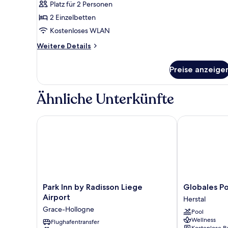
Platz für 2 Personen
anzeigen
2 Einzelbetten
Kostenloses WLAN
Weitere
Weitere Details
Details
für
Preise anzeige
Standard-
Doppelzimmer
Ähnliche Unterkünfte
Park Inn by Radisson Liege Airport
Globales Post
Park
Globales
Park Inn by Radisson Liege
Globales Po
Inn
Post
Airport
Herstal
by
Hotel
Grace-Hollogne
Pool
Radisson
&
Wellness
Liege
Flughafentransfer
Wellness