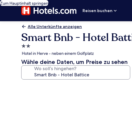
Zum Hauptinhalt springen
Reisen buchen
Alle Unterkünfte anzeigen
Smart Bnb - Hotel Batt
2.0-
Sterne-
Hotel in Herve - neben einem Golfplatz
Unterkunft
Wähle deine Daten, um Preise zu sehen
Wo soll’s hingehen?
Fotogalerie
von
Smart
Bnb
-
Hotel