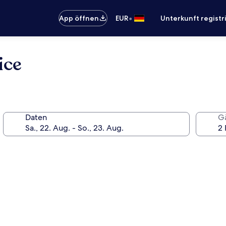
•
App öffnen
EUR
Unterkunft registr
ice
Daten
G