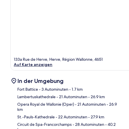
133a Rue de Herve, Herve, Région Wallonne, 4651
Auf Karte anzeigen
In der Umgebung
Fort Battice
- 3 Autominuten
- 1.7 km
Lambertuskathedrale
- 21 Autominuten
- 26.9 km
Kar
Opera Royal de Wallonie (Oper)
- 21 Autominuten
- 26.9
km
St.-Pauls-Kathedrale
- 22 Autominuten
- 27.9 km
Circuit de Spa-Francorchamps
- 28 Autominuten
- 40.2