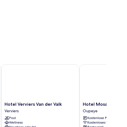
Hotel Verviers Van der Valk
Hotel Mosa
Hotel
Hotel
Hotel Verviers Van der Valk
Hotel Mosa
Verviers
Mosa
Verviers
Oupeye
Van
Oupeye
Pool
Kostenlose Parkplätze
der
Wellness
Kostenloses WLAN
Valk