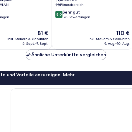
arkplätze
Restaurant
 WLAN
Fitnessbereich
8.0
Sehr gut
8,0
von
ungen
178 Bewertungen
10,
Sehr
Der
Der
81 €
110 €
gut,
Preis
Preis
178
inkl. Steuern & Gebühren
inkl. Steuern & Gebühren
beträgt
beträgt
Bewertungen
6. Sept.–7. Sept.
9. Aug.–10. Aug.
81 €
110 €
Ähnliche Unterkünfte vergleichen
te und Vorteile anzuzeigen. Mehr