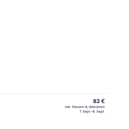
Comfort-Doppelzimmer | Badezimmerau
Der
83 €
aktuelle
inkl. Steuern & Gebühren
Preis
7. Sept.–8. Sept.
eich
Fassade der Unterkunft
beträgt
83 €.