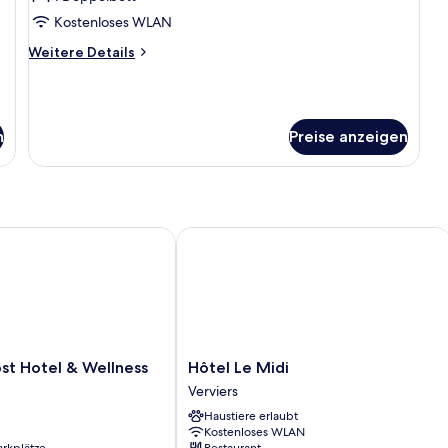
anzeigen
Kostenloses WLAN
Weitere
Weitere Details
Details
für
Comfort-
Doppelzimmer
n
Preise anzeigen
 Hotel & Wellness
Hôtel Le Midi
Hôtel
st Hotel & Wellness
Hôtel Le Midi
Le
Verviers
Midi
Haustiere erlaubt
Verviers
Kostenloses WLAN