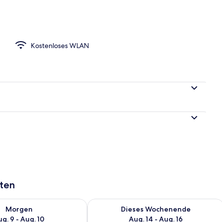
pelzimmer | Hochwertige Bettwaren, Minibar, laptopgeeigneter Arbeitspla
Kostenloses WLAN
aten
 - Aug. 9.
 Verfügbarkeit für morgen, Aug. 9 - Aug. 10.
Überprüfe die Verfügbarkeit für dies
Morgen
Dieses Wochenende
g. 9 - Aug. 10
Aug. 14 - Aug. 16