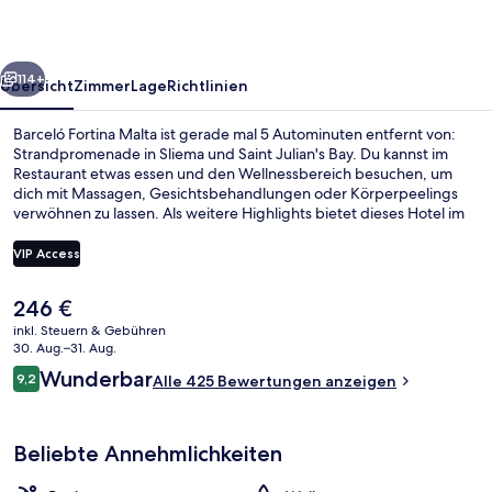
rück
Weiter
114+
Übersicht
Zimmer
Lage
Richtlinien
Barceló Fortina Malta ist gerade mal 5 Autominuten entfernt von:
Strandpromenade in Sliema und Saint Julian's Bay. Du kannst im
Restaurant etwas essen und den Wellnessbereich besuchen, um
dich mit Massagen, Gesichtsbehandlungen oder Körperpeelings
verwöhnen zu lassen. Als weitere Highlights bietet dieses Hotel im
luxuriösen Stil einen Innenpool, einen Außenpool und eine
Loungebar. Andere Reisende lieben das hilfsbereite Personal.
VIP Access
Der
246 €
Garten
aktuelle
inkl. Steuern & Gebühren
Preis
30. Aug.–31. Aug.
beträgt
Bewertungen
Wunderbar
9,2
Alle 425 Bewertungen anzeigen
246 €.
9,2 von 10.
Beliebte Annehmlichkeiten