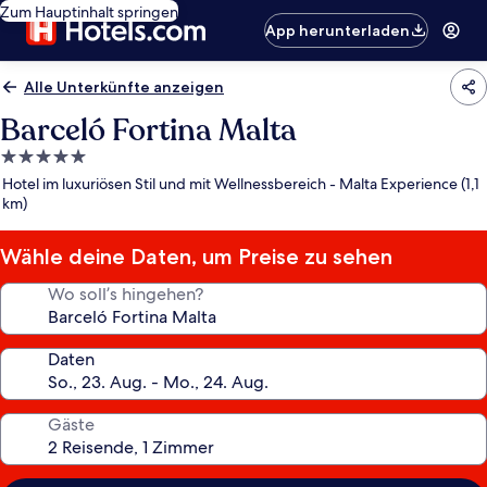
Zum Hauptinhalt springen
App herunterladen
Alle Unterkünfte anzeigen
Barceló Fortina Malta
5.0-
Sterne-
Hotel im luxuriösen Stil und mit Wellnessbereich - Malta Experience (1,1
Unterkunft
km)
Wähle deine Daten, um Preise zu sehen
Wo soll’s hingehen?
Daten
Gäste