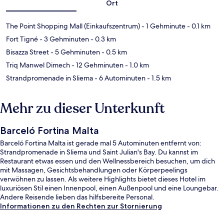
Ort
The Point Shopping Mall (Einkaufszentrum)
- 1 Gehminute
- 0.1 km
Fort Tigné
- 3 Gehminuten
- 0.3 km
Bisazza Street
- 5 Gehminuten
- 0.5 km
Triq Manwel Dimech
- 12 Gehminuten
- 1.0 km
Strandpromenade in Sliema
- 6 Autominuten
- 1.5 km
Mehr zu dieser Unterkunft
Barceló Fortina Malta
Barceló Fortina Malta ist gerade mal 5 Autominuten entfernt von:
Strandpromenade in Sliema und Saint Julian's Bay. Du kannst im
Restaurant etwas essen und den Wellnessbereich besuchen, um dich
mit Massagen, Gesichtsbehandlungen oder Körperpeelings
verwöhnen zu lassen. Als weitere Highlights bietet dieses Hotel im
luxuriösen Stil einen Innenpool, einen Außenpool und eine Loungebar.
Andere Reisende lieben das hilfsbereite Personal.
Informationen zu den Rechten zur Stornierung