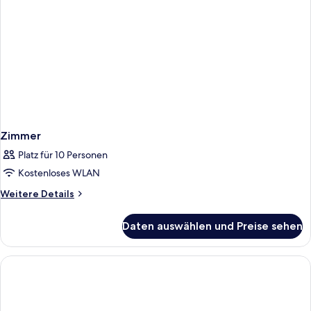
Front
View)
Zimmer
Platz für 10 Personen
Kostenloses WLAN
Weitere
Weitere Details
Details
für
Daten auswählen und Preise sehen
Zimmer