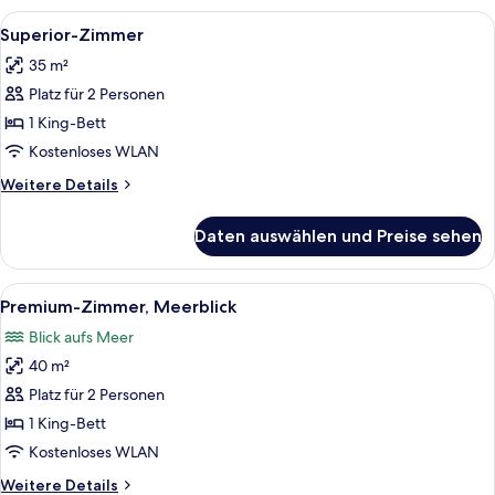
eingeschränkter
Alle
Ein modernes Hotelzimmer mit einem 
9
Meerblick
Superior-Zimmer
Fotos
35 m²
für
Platz für 2 Personen
Superior-
Zimmer
1 King-Bett
anzeigen
Kostenloses WLAN
Weitere
Weitere Details
Details
für
Daten auswählen und Preise sehen
Superior-
Zimmer
Alle
Ein Hotelzimmer mit einem großen Bett
6
Premium-Zimmer, Meerblick
Fotos
Blick aufs Meer
für
40 m²
Premium-
Zimmer,
Platz für 2 Personen
Meerblick
1 King-Bett
anzeigen
Kostenloses WLAN
Weitere
Weitere Details