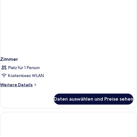
Zimmer
Platz für 1 Person
Kostenloses WLAN
Weitere
Weitere Details
Details
für
Daten auswählen und Preise sehen
Zimmer