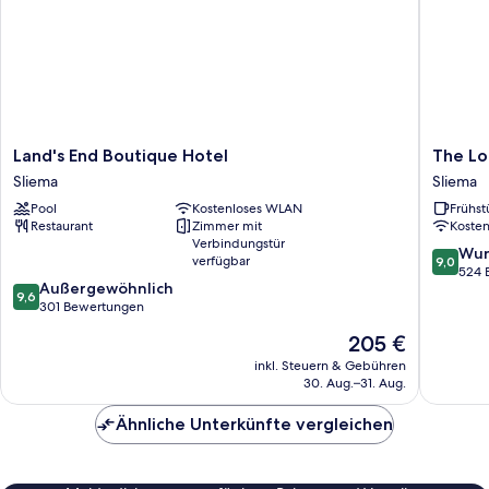
Land's
The
Land's End Boutique Hotel
The Lo
End
Londone
Sliema
Sliema
Boutique
Hotel
Pool
Kostenloses WLAN
Frühst
Hotel
Sliema
Restaurant
Zimmer mit
Koste
Sliema
Sliema
Verbindungstür
9.0
Wun
verfügbar
9,0
von
524 
9.6
Außergewöhnlich
10,
9,6
von
301 Bewertungen
Wunder
10,
524
Der
205 €
Außergewöhnlich,
Bewert
Preis
301
inkl. Steuern & Gebühren
beträgt
30. Aug.–31. Aug.
Bewertungen
205 €
Ähnliche Unterkünfte vergleichen