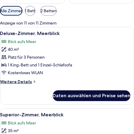
Verfügbare
Alle Zimmer
1 Bett
2 Betten
Filter
für
Anzeige von 11 von 11 Zimmern
Zimmer
Alle
Ein Hotelzimmer mit Bett, Nachttisch,
8
Deluxe-Zimmer, Meerblick
Fotos
Blick aufs Meer
für
40 m²
Deluxe-
Zimmer,
Platz für 3 Personen
Meerblick
1 King-Bett und 1 Einzel-Schlafsofa
anzeigen
Kostenloses WLAN
Weitere
Weitere Details
Details
für
Daten auswählen und Preise sehen
Deluxe-
Zimmer,
Meerblick
Alle
Ein modernes Hotelzimmer mit einem gr
9
Superior-Zimmer, Meerblick
Fotos
Blick aufs Meer
für
35 m²
Superior-