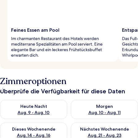
Feines Essen am Pool
Entspa
Im charmanten Restaurant des Hotels werden
Das Full
mediterrane Spezialitäten am Pool serviert. Eine
Gesicht
elegante Bar und ein leckeres Frühstücksbuffet
Erkundu
erwarten dich.
Whirlpo
Zimmeroptionen
Überprüfe die Verfügbarkeit für diese Daten
Überprüfe die Verfügbarkeit für heute Nacht, Aug. 9 - Aug. 10
Überprüfe die Verfügbarkeit fü
Heute Nacht
Morgen
Aug. 9 - Aug. 10
Aug. 10 - Aug. 11
Überprüfe die Verfügbarkeit für dieses Wochenende, Aug. 14 -
Überprüfe die Verfügbarkeit f
Dieses Wochenende
Nächstes Wochenende
Aug. 14 - Aug. 16
Aug. 21 - Aug. 23