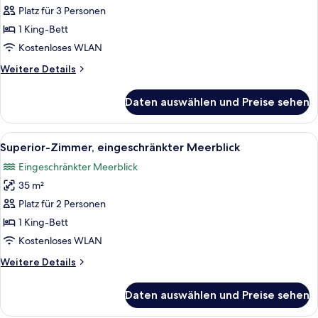
Zimmer,
Platz für 3 Personen
Meerblick
1 King-Bett
anzeigen
Kostenloses WLAN
Weitere
Weitere Details
Details
für
Daten auswählen und Preise sehen
Superior-
Zimmer,
Meerblick
Alle
Ein modernes Hotelzimmer mit einem g
9
Superior-Zimmer, eingeschränkter Meerblick
Fotos
Eingeschränkter Meerblick
für
35 m²
Superior-
Zimmer,
Platz für 2 Personen
eingeschränkter
1 King-Bett
Meerblick
Kostenloses WLAN
anzeigen
Weitere
Weitere Details
Details
für
Daten auswählen und Preise sehen
Superior-
Zimmer,