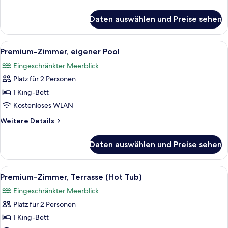
Details
für
Daten auswählen und Preise sehen
Premium-
Zimmer,
Meerblick
Alle
Premium-Zimmer, eigener Pool | Minib
4
Premium-Zimmer, eigener Pool
Fotos
Eingeschränkter Meerblick
für
Platz für 2 Personen
Premium-
Zimmer,
1 King-Bett
eigener
Kostenloses WLAN
Pool
Weitere
Weitere Details
anzeigen
Details
für
Daten auswählen und Preise sehen
Premium-
Zimmer,
eigener
Alle
Ein modernes Hotelzimmer mit einem gr
3
Pool
Premium-Zimmer, Terrasse (Hot Tub)
Fotos
Eingeschränkter Meerblick
für
Platz für 2 Personen
Premium-
Zimmer,
1 King-Bett