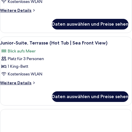
Terrasse
Kostenloses WLAN
(Hot
Weitere
Weitere Details
Tub)
Details
anzeigen
für
Daten auswählen und Preise sehen
Premium-
Zimmer,
Terrasse
Alle
Ein Balkon mit Whirlpool und Blick auf
4
(Hot
Junior-Suite, Terrasse (Hot Tub | Sea Front View)
Fotos
Tub)
Blick aufs Meer
für
Platz für 3 Personen
Junior-
Suite,
1 King-Bett
Terrasse
Kostenloses WLAN
(Hot
Weitere
Weitere Details
Tub
Details
|
für
Daten auswählen und Preise sehen
Junior-
Sea
Suite,
Front
Terrasse
View)
(Hot
Tub
anzeigen
|
Sea