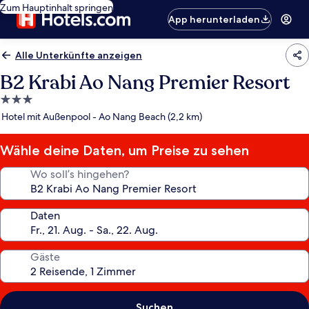
Zum Hauptinhalt springen
App herunterladen
Alle Unterkünfte anzeigen
B2 Krabi Ao Nang Premier Resort
3.0-
Sterne-
Hotel mit Außenpool - Ao Nang Beach (2,2 km)
Unterkunft
Wähle deine Daten, um Preise zu sehen
Wo soll’s hingehen?
Daten
Gäste
Suchen