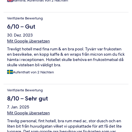
Ramsha, Aufenthalt von 2 Nächten
Verifizierte Bewertung
6/10 – Gut
30. Dez. 2023
Mit Google übersetzen
Trevligt hotell med fina rum & en bra pool. Tyvärr var frukosten
en besvikelse, en kopp kaffe & en wraps från micron som du fick
hämta i receptionen. Hotellet skulle behöva en frukostmatsal då
skulle vistelsen bli väldigt bra.
Aufenthalt von 2 Nächten
Verifizierte Bewertung
8/10 – Sehr gut
7. Jan. 2025
Mit Google übersetzen
Trevlig personal, fint hotell, bra rum med ac, stor dusch och en
liten bit från huvudgatan vilket vi uppskattade för att få det lite
lugnare. Det som gjorde oss besvikna var frukosten som var