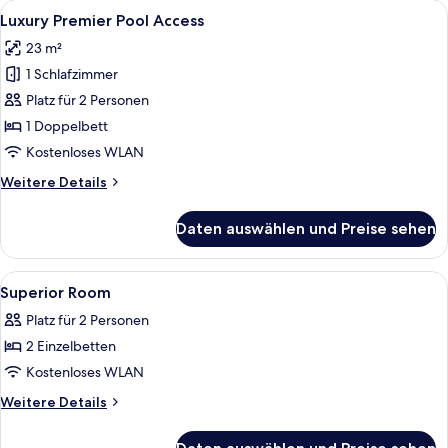
Alle
Ein modernes Hotelzimmer mit einem g
10
View
Luxury Premier Pool Access
Fotos
Room
23 m²
für
1 Schlafzimmer
Luxury
Premier
Platz für 2 Personen
Pool
1 Doppelbett
Access
Kostenloses WLAN
anzeigen
Weitere
Weitere Details
Details
für
Daten auswählen und Preise sehen
Luxury
Premier
Pool
Alle
Zimmersafe, kostenloses WLAN, Bett
7
Access
Superior Room
Fotos
Platz für 2 Personen
für
2 Einzelbetten
Superior
Room
Kostenloses WLAN
anzeigen
Weitere
Weitere Details
Details
für