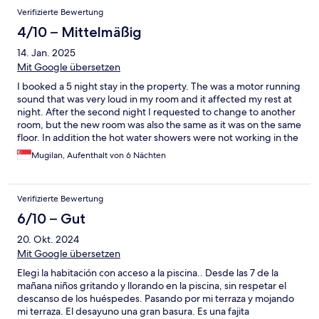
Verifizierte Bewertung
4/10 – Mittelmäßig
14. Jan. 2025
Mit Google übersetzen
I booked a 5 night stay in the property. The was a motor running
sound that was very loud in my room and it affected my rest at
night. After the second night I requested to change to another
room, but the new room was also the same as it was on the same
floor. In addition the hot water showers were not working in the
new room.
Mugilan, Aufenthalt von 6 Nächten
Verifizierte Bewertung
6/10 – Gut
20. Okt. 2024
Mit Google übersetzen
Elegi la habitación con acceso a la piscina.. Desde las 7 de la
mañana niños gritando y llorando en la piscina, sin respetar el
descanso de los huéspedes. Pasando por mi terraza y mojando
mi terraza. El desayuno una gran basura. Es una fajita