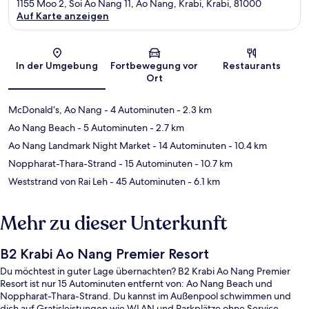
1155 Moo 2, Soi Ao Nang 11, Ao Nang, Krabi, Krabi, 81000
Auf Karte anzeigen
Karte
In der Umgebung
Fortbewegung vor
Restaurants
Ort
McDonald‘s, Ao Nang
- 4 Autominuten
- 2.3 km
Ao Nang Beach
- 5 Autominuten
- 2.7 km
Ao Nang Landmark Night Market
- 14 Autominuten
- 10.4 km
Noppharat-Thara-Strand
- 15 Autominuten
- 10.7 km
Weststrand von Rai Leh
- 45 Autominuten
- 6.1 km
Mehr zu dieser Unterkunft
B2 Krabi Ao Nang Premier Resort
Du möchtest in guter Lage übernachten? B2 Krabi Ao Nang Premier
Resort ist nur 15 Autominuten entfernt von: Ao Nang Beach und
Noppharat-Thara-Strand. Du kannst im Außenpool schwimmen und
dich auf Gratisleistungen wie WLAN und Parkplätze ohne Service