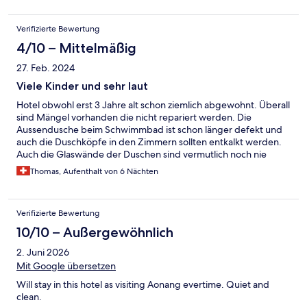
Verifizierte Bewertung
4/10 – Mittelmäßig
27. Feb. 2024
Viele Kinder und sehr laut
Hotel obwohl erst 3 Jahre alt schon ziemlich abgewohnt. Überall
sind Mängel vorhanden die nicht repariert werden. Die
Aussendusche beim Schwimmbad ist schon länger defekt und
auch die Duschköpfe in den Zimmern sollten entkalkt werden.
Auch die Glaswände der Duschen sind vermutlich noch nie
gereinigt worden. Das Hotel wird von Malaysier mit Kinder
Thomas, Aufenthalt von 6 Nächten
überrannt die mit Ihren Kleidern sich im Swimmingpool breit
machen. Also wär hier Ruhe sucht ist definitv fehl am Platz. Das
Personal ist freundlich aber es fehlt an einem Hauswart der
Verifizierte Bewertung
anstehende Reparaturen ausführt.
10/10 – Außergewöhnlich
2. Juni 2026
Mit Google übersetzen
Will stay in this hotel as visiting Aonang evertime. Quiet and
clean.