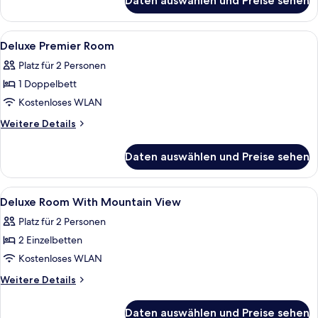
Daten auswählen und Preise sehen
Superior
Room
Alle
Zimmersafe, kostenloses WLAN, Bett
8
Deluxe Premier Room
Fotos
Platz für 2 Personen
für
1 Doppelbett
Deluxe
Premier
Kostenloses WLAN
Room
Weitere
Weitere Details
anzeigen
Details
für
Daten auswählen und Preise sehen
Deluxe
Premier
Room
Alle
Zimmersafe, kostenloses WLAN, Bett
10
Deluxe Room With Mountain View
Fotos
Platz für 2 Personen
für
2 Einzelbetten
Deluxe
Room
Kostenloses WLAN
With
Weitere
Weitere Details
Mountain
Details
für
View
Daten auswählen und Preise sehen
Deluxe