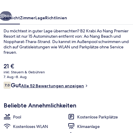
Premier
Resort
rück
Weiter
50+
Übersicht
Zimmer
Lage
Richtlinien
Du möchtest in guter Lage übernachten? B2 Krabi Ao Nang Premier
Resort ist nur 15 Autominuten entfernt von: Ao Nang Beach und
Noppharat-Thara-Strand. Du kannst im Außenpool schwimmen und
dich auf Gratisleistungen wie WLAN und Parkplätze ohne Service
freuen.
Der
21 €
aktuelle
inkl. Steuern & Gebühren
Preis
7. Aug.–8. Aug.
Außenpool
beträgt
Bewertungen
Gut
7,0
Alle 52 Bewertungen anzeigen
21 €.
7,0 von 10.
Beliebte Annehmlichkeiten
Pool
Kostenlose Parkplätze
Kostenloses WLAN
Klimaanlage