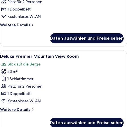
Premier
Platz für 2 Personen
Room
1 Doppelbett
anzeigen
Kostenloses WLAN
Weitere
Weitere Details
Details
für
Daten auswählen und Preise sehen
Deluxe
Premier
Room
Alle
Ein Hotelzimmer mit einem großen Be
5
Deluxe Premier Mountain View Room
Fotos
Blick auf die Berge
für
23 m²
Deluxe
Premier
1 Schlafzimmer
Mountain
Platz für 2 Personen
View
1 Doppelbett
Room
Kostenloses WLAN
anzeigen
Weitere
Weitere Details
Details
für
Daten auswählen und Preise sehen
Deluxe