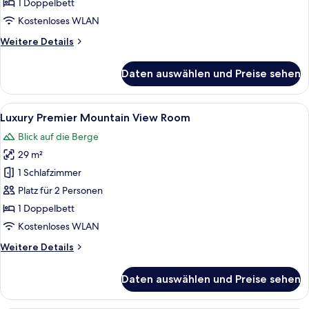
Room
1 Doppelbett
anzeigen
Kostenloses WLAN
Weitere
Weitere Details
Details
für
Daten auswählen und Preise sehen
Luxury
Premier
Room
Alle
Ein Hotelzimmer mit einem großen Bett
8
Luxury Premier Mountain View Room
Fotos
Blick auf die Berge
für
29 m²
Luxury
Premier
1 Schlafzimmer
Mountain
Platz für 2 Personen
View
1 Doppelbett
Room
Kostenloses WLAN
anzeigen
Weitere
Weitere Details
Details
für
Daten auswählen und Preise sehen
Luxury
Premier
Mountain