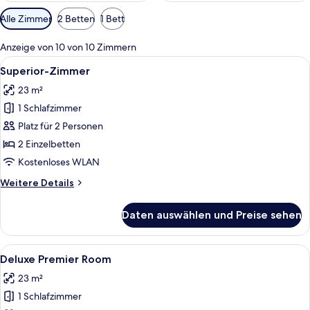
Verfügbare
Alle Zimmer
2 Betten
1 Bett
Filter
für
Anzeige von 10 von 10 Zimmern
Zimmer
Alle
Ein Hotelzimmer mit zwei Betten, eine
5
Superior-Zimmer
Fotos
23 m²
für
1 Schlafzimmer
Superior-
Zimmer
Platz für 2 Personen
anzeigen
2 Einzelbetten
Kostenloses WLAN
Weitere
Weitere Details
Details
für
Daten auswählen und Preise sehen
Superior-
Zimmer
Alle
Ein modernes Hotelzimmer mit einem g
4
Deluxe Premier Room
Fotos
23 m²
für
1 Schlafzimmer
Deluxe