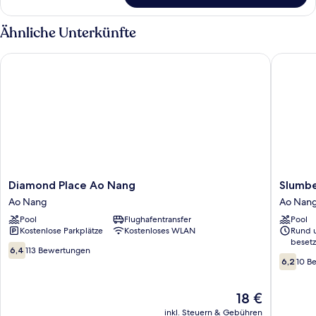
anzeigen
Room
With
Ähnliche Unterkünfte
Mountain
View
Diamond Place Ao Nang
Slumber 
Diamond
Slumber
Diamond Place Ao Nang
Slumbe
Place
Party
Ao Nang
Ao Nan
Ao
Krabi
Pool
Flughafentransfer
Pool
Nang
Ao
Kostenlose Parkplätze
Kostenloses WLAN
Rund 
Ao
Nang
besetz
Nang
6.4
6,4
113 Bewertungen
6.2
von
6,2
10 B
von
10,
10,
113
Der
18 €
10
Bewertungen
Preis
Bewert
inkl. Steuern & Gebühren