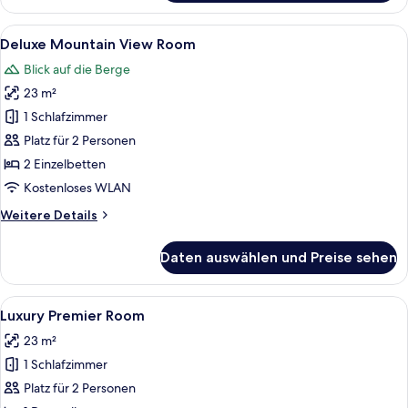
Premier
Mountain
Alle
Ein Hotelzimmer mit zwei Betten, eine
9
View
Deluxe Mountain View Room
Fotos
Room
Blick auf die Berge
für
23 m²
Deluxe
Mountain
1 Schlafzimmer
View
Platz für 2 Personen
Room
2 Einzelbetten
anzeigen
Kostenloses WLAN
Weitere
Weitere Details
Details
für
Daten auswählen und Preise sehen
Deluxe
Mountain
View
Alle
Ein Hotelzimmer mit Bett, Schreibtisch,
5
Room
Luxury Premier Room
Fotos
23 m²
für
1 Schlafzimmer
Luxury
Premier
Platz für 2 Personen