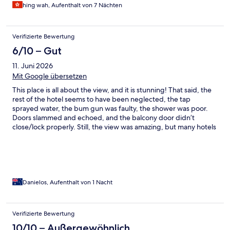
hing wah, Aufenthalt von 7 Nächten
Verifizierte Bewertung
6/10 – Gut
11. Juni 2026
Mit Google übersetzen
This place is all about the view, and it is stunning! That said, the
rest of the hotel seems to have been neglected, the tap
sprayed water, the bum gun was faulty, the shower was poor.
Doors slammed and echoed, and the balcony door didn’t
close/lock properly. Still, the view was amazing, but many hotels
in the area offer the same view.
Danielos, Aufenthalt von 1 Nacht
Verifizierte Bewertung
10/10 – Außergewöhnlich