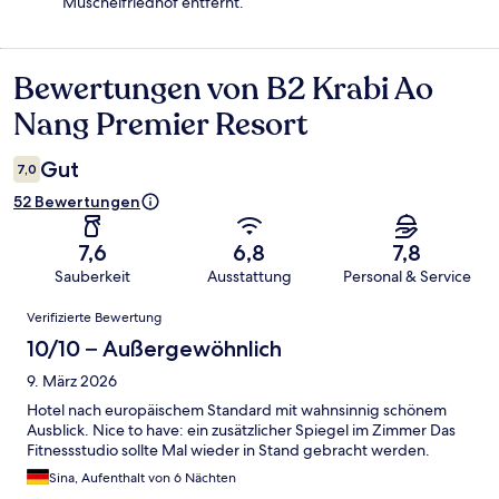
Muschelfriedhof entfernt.
Bewertungen von B2 Krabi Ao
Bewertungen
Nang Premier Resort
Gut
7,0
52 Bewertungen
7,6
6,8
7,8
Sauberkeit
Ausstattung
Personal & Service
Bewertungen
Verifizierte Bewertung
10/10 – Außergewöhnlich
9. März 2026
Hotel nach europäischem Standard mit wahnsinnig schönem
Ausblick. Nice to have: ein zusätzlicher Spiegel im Zimmer Das
Fitnessstudio sollte Mal wieder in Stand gebracht werden.
Sina, Aufenthalt von 6 Nächten