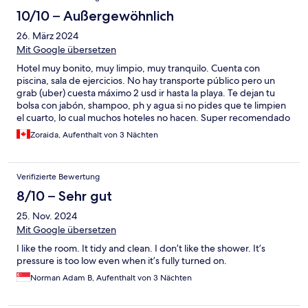
10/10 – Außergewöhnlich
26. März 2024
Mit Google übersetzen
Hotel muy bonito, muy limpio, muy tranquilo. Cuenta con
piscina, sala de ejercicios. No hay transporte público pero un
grab (uber) cuesta máximo 2 usd ir hasta la playa. Te dejan tu
bolsa con jabón, shampoo, ph y agua si no pides que te limpien
el cuarto, lo cual muchos hoteles no hacen. Super recomendado
!
Zoraida, Aufenthalt von 3 Nächten
Verifizierte Bewertung
8/10 – Sehr gut
25. Nov. 2024
Mit Google übersetzen
I like the room. It tidy and clean. I don’t like the shower. It’s
pressure is too low even when it’s fully turned on.
Norman Adam B, Aufenthalt von 3 Nächten