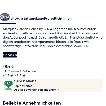
Olivia
rück
Weiter
94+
Übersicht
Ausstattung
Lage
Preise
Richtlinien
Marquês Garden House by Olivia ist gerade mal 5 Autominuten
entfernt von: Atlstadt von Porto und Bolhão-Markt. Freu dich auf
den Außenpool (je nach Saison geöffnet). Ein Frühstücksbuffet wird
täglich angeboten. Alle Apartments bieten tolle Details wie
hochwertige Bettwaren und Espressomaschine sowie LCD-
Fernseher und kostenloses WLAN. Andere Reisende lieben das
hilfsbereite Personal. Die Unterkunft ist nur einen kurzen Fußmarsch
VIP Access
von den öffentlichen Verkehrsmitteln entfernt: Bis zur U-Bahn sind
es wenige Schritte (Station Marquês) bzw. 8 Minuten (U-Bahn-
Der
185 €
Station Faria Guimarães).
Junior Suite | Hochwertige Bettware
aktuelle
inkl. Steuern & Gebühren
Preis
23. Aug.–24. Aug.
beträgt
Bewertungen
9,6
Sehr beliebt
185 €.
T
von
Top bewertet
o
Alle 111 Bewertungen anzeigen
10,
p
Sehr
beliebt
Beliebte Annehmlichkeiten
b