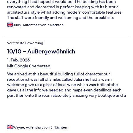
everything I had hoped it would be. The building has been
renovated and decorated in perfect keeping with its historic
architectural style whilst adding modern comfortable features.
The staff were friendly and welcoming and the breakfasts
fabulous.
Judy, Aufenthalt von 7 Nächten
Verifizierte Bewertung
10/10 – Außergewöhnlich
1. Feb. 2026
Mit Google übersetzen
We arrived at this beautiful building full of character our
receptionist was full of smiles called Julia she had a warm
welcome gave us a glass of local wine which was brilliant she
gave us all the info we needed and maps even detailings each
part then onto the room absolutely amazing very boutique and a
bonus we had a balcony which looked onto the very smart
garden and pool this B&B was absolutely central for us as just a
little walk or metro into the busy centre Porto has a lot to offer
and we will be staying again at this place Thankyou for making
my wife’s birthday an enjoyable one. Keep up the good work
you deserve to have a great B&B in a beautiful location until next
Wayne, Aufenthalt von 3 Nächten
time Thankyou.