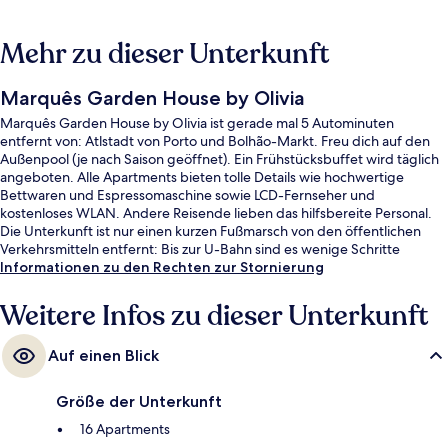
Mehr zu dieser Unterkunft
Marquês Garden House by Olivia
Marquês Garden House by Olivia ist gerade mal 5 Autominuten
entfernt von: Atlstadt von Porto und Bolhão-Markt. Freu dich auf den
Außenpool (je nach Saison geöffnet). Ein Frühstücksbuffet wird täglich
angeboten. Alle Apartments bieten tolle Details wie hochwertige
Bettwaren und Espressomaschine sowie LCD-Fernseher und
kostenloses WLAN. Andere Reisende lieben das hilfsbereite Personal.
Die Unterkunft ist nur einen kurzen Fußmarsch von den öffentlichen
Verkehrsmitteln entfernt: Bis zur U-Bahn sind es wenige Schritte
(Station Marquês) bzw. 8 Minuten (U-Bahn-Station Faria Guimarães).
Informationen zu den Rechten zur Stornierung
Weitere Infos zu dieser Unterkunft
Auf einen Blick
Größe der Unterkunft
16 Apartments