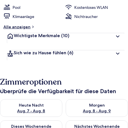
e
w
Pool
Kostenloses WLAN
e
r
Klimaanlage
Nichtraucher
t
e
Alle anzeigen
t
Wichtigste Merkmale
(10)
Sich wie zu Hause fühlen
(6)
Zimmeroptionen
Überprüfe die Verfügbarkeit für diese Daten
Überprüfe die Verfügbarkeit für heute Nacht, Aug. 7 - Aug. 8.
Überprüfe die Verfügbarkeit f
Heute Nacht
Morgen
Aug. 7 - Aug. 8
Aug. 8 - Aug. 9
Überprüfe die Verfügbarkeit für dieses Wochenende, Aug. 7 - 
Überprüfe die Verfügbarkeit f
Dieses Wochenende
Nächstes Wochenende