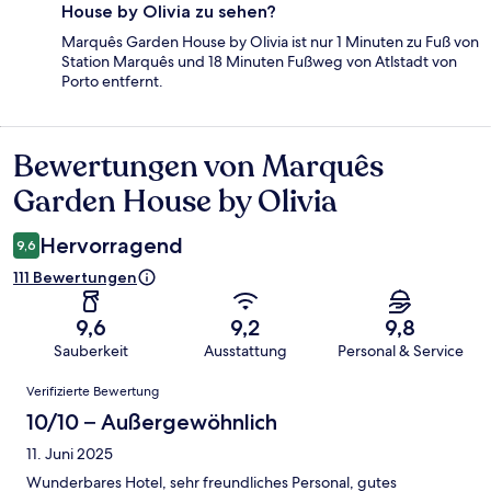
House by Olivia zu sehen?
Marquês Garden House by Olivia ist nur 1 Minuten zu Fuß von
Station Marquês und 18 Minuten Fußweg von Atlstadt von
Porto entfernt.
Bewertungen von Marquês
Bewertungen
Garden House by Olivia
Hervorragend
9,6
111 Bewertungen
9,6
9,2
9,8
Sauberkeit
Ausstattung
Personal & Service
Bewertungen
Verifizierte Bewertung
10/10 – Außergewöhnlich
11. Juni 2025
Wunderbares Hotel, sehr freundliches Personal, gutes