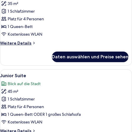
35 m²
Deluxe
Room
1 Schlafzimmer
with
Platz für 4 Personen
Garden
1 Queen-Bett
View
Kostenloses WLAN
anzeigen
Weitere
Weitere Details
Details
für
Daten auswählen und Preise sehen
Deluxe
Room
with
Alle
Ein Hotelzimmer mit einem großen Bett
16
Garden
Junior Suite
Fotos
View
Blick auf die Stadt
für
45 m²
Junior
Suite
1 Schlafzimmer
anzeigen
Platz für 4 Personen
1 Queen-Bett ODER 1 großes Schlafsofa
Kostenloses WLAN
Weitere
Weitere Details