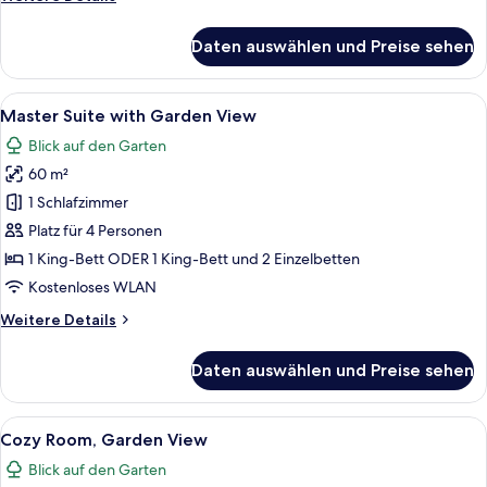
Details
für
Daten auswählen und Preise sehen
Junior
Suite
Alle
Ein Hotelzimmer mit einem großen Bet
8
Master Suite with Garden View
Fotos
Blick auf den Garten
für
60 m²
Master
Suite
1 Schlafzimmer
with
Platz für 4 Personen
Garden
1 King-Bett ODER 1 King-Bett und 2 Einzelbetten
View
Kostenloses WLAN
anzeigen
Weitere
Weitere Details
Details
für
Daten auswählen und Preise sehen
Master
Suite
with
Alle
Ein Hotelzimmer mit Bett, Nachttisch,
5
Garden
Cozy Room, Garden View
Fotos
View
Blick auf den Garten
für