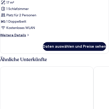
17 m²
Cozy
Room,
1 Schlafzimmer
Garden
Platz für 2 Personen
View
1 Doppelbett
anzeigen
Kostenloses WLAN
Weitere
Weitere Details
Details
für
Daten auswählen und Preise sehen
Cozy
Room,
Garden
Ähnliche Unterkünfte
View
Hotel Vincci Ponte de Ferro
Hilton P