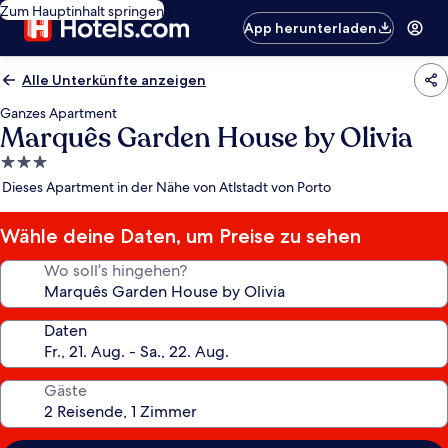
Zum Hauptinhalt springen
App herunterladen
Alle Unterkünfte anzeigen
Ganzes Apartment
Marquês Garden House by Olivia
3.0-
Sterne-
Dieses Apartment in der Nähe von Atlstadt von Porto
Unterkunft
Wähle deine Daten, um Preise zu sehen
Wo soll’s hingehen?
Daten
Gäste