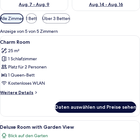
Aug. 7 - Aug. 9
Aug. 14 - Aug. 16
Verfügbare
Alle Zimmer
1 Bett
Über 3 Betten
Filter
für
Anzeige von 5 von 5 Zimmern
Zimmer
Alle
Ein Hotelzimmer mit Bett, Nachttisch, 
22
Charm Room
Fotos
25 m²
für
1 Schlafzimmer
Charm
Room
Platz für 2 Personen
anzeigen
1 Queen-Bett
Kostenloses WLAN
Weitere
Weitere Details
Details
für
Daten auswählen und Preise sehen
Charm
Room
Alle
Ein ordentlich eingerichtetes Schlaf
7
Deluxe Room with Garden View
Fotos
Blick auf den Garten
für