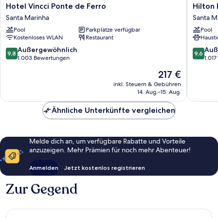
Hotel
Hilton
Hotel Vincci Ponte de Ferro
Hilton
Vincci
Porto
Santa Marinha
Santa M
Ponte
Gaia
Pool
Parkplätze verfügbar
Pool
de
Santa
Kostenloses WLAN
Restaurant
Hausti
Ferro
Marinha
Santa
9.8
9.6
Außergewöhnlich
Auß
9,8
9,6
Marinha
von
von
1.003 Bewertungen
1.01
10,
10,
Der
217 €
Außergewöhnlich,
Außerge
Preis
1.003
1.017
inkl. Steuern & Gebühren
beträgt
14. Aug.–15. Aug.
Bewertungen
Bewert
217 €
Ähnliche Unterkünfte vergleichen
Melde dich an, um verfügbare Rabatte und Vorteile
anzuzeigen. Mehr Prämien für noch mehr Abenteuer!
Anmelden
Jetzt kostenlos registrieren
Zur Gegend