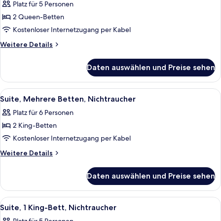
Platz für 5 Personen
für
2 Queen-Betten
Zimmer,
2 Queen-
Kostenloser Internetzugang per Kabel
Betten,
Weitere
Weitere Details
Nichtraucher
Details
für
anzeigen
Daten auswählen und Preise sehen
Zimmer,
2 Queen-
Betten,
Alle
Ein Hotelzimmer mit einem großen Bett
3
Nichtraucher
Suite, Mehrere Betten, Nichtraucher
Fotos
Platz für 6 Personen
für
2 King-Betten
Suite,
Mehrere
Kostenloser Internetzugang per Kabel
Betten,
Weitere
Weitere Details
Nichtraucher
Details
für
anzeigen
Daten auswählen und Preise sehen
Suite,
Mehrere
Betten,
Alle
Ein Hotelzimmer mit einem großen Bet
3
Nichtraucher
Suite, 1 King-Bett, Nichtraucher
Fotos