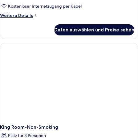
Kostenloser Internetzugang per Kabel
Weitere
Weitere Details
Details
für
Daten auswählen und Preise sehen
2
Queen
Beds
Room,
Non-
Smoking
King Room-Non-Smoking
Platz für 3 Personen