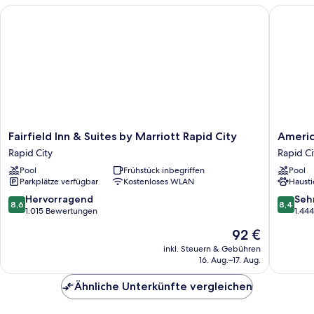
Nichtraucher
Fairfield Inn & Suites by Marriott Rapid City
AmericI
(Mobility
Accessible)
Fairfield
AmericI
Fairfield Inn & Suites by Marriott Rapid City
Americ
Inn
by
Rapid City
Rapid Ci
&
Wyndh
Pool
Frühstück inbegriffen
Pool
Suites
Rapid
Parkplätze verfügbar
Kostenloses WLAN
Hausti
by
City
Marriott
Rapid
8.6
8.4
Hervorragend
Seh
8,6
8,4
Rapid
City
von
von
1.015 Bewertungen
1.44
City
10,
10,
Der
92 €
Rapid
Hervorragend,
Sehr
Preis
City
1.015
gut,
inkl. Steuern & Gebühren
beträgt
16. Aug.–17. Aug.
Bewertungen
1.444
92 €
Bewert
Ähnliche Unterkünfte vergleichen