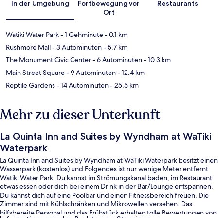
In der Umgebung
Fortbewegung vor
Restaurants
Ort
Watiki Water Park
- 1 Gehminute
- 0.1 km
Rushmore Mall
- 3 Autominuten
- 5.7 km
The Monument Civic Center
- 6 Autominuten
- 10.3 km
Main Street Square
- 9 Autominuten
- 12.4 km
Reptile Gardens
- 14 Autominuten
- 25.5 km
Mehr zu dieser Unterkunft
La Quinta Inn and Suites by Wyndham at WaTiki
Waterpark
La Quinta Inn and Suites by Wyndham at WaTiki Waterpark besitzt einen
Wasserpark (kostenlos) und Folgendes ist nur wenige Meter entfernt:
Watiki Water Park. Du kannst im Strömungskanal baden, im Restaurant
etwas essen oder dich bei einem Drink in der Bar/Lounge entspannen.
Du kannst dich auf eine Poolbar und einen Fitnessbereich freuen. Die
Zimmer sind mit Kühlschränken und Mikrowellen versehen. Das
hilfsbereite Personal und das Frühstück erhalten tolle Bewertungen von