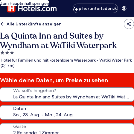
Zum Hauptinhalt springen
App herunterladen
Alle Unterkünfte anzeigen
La Quinta Inn and Suites by
Wyndham at WaTiki Waterpark
3.0-
Sterne-
Hotel für Familien und mit kostenlosem Wasserpark - Watiki Water Park
Unterkunft
(0,1 km)
Wähle deine Daten, um Preise zu sehen
Wo soll’s hingehen?
Daten
Gäste