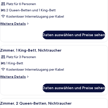
Platz für 6 Personen
2 Queen-Betten und 1 King-Bett
Kostenloser Internetzugang per Kabel
Weitere
Weitere Details
Details
für
Daten auswählen und Preise sehen
Family
Room,
1
Alle
Ein Hotelzimmer mit einem großen Bett
6
King
Zimmer, 1 King-Bett, Nichtraucher
Fotos
Bed
Platz für 3 Personen
And
für
2
1 King-Bett
Zimmer,
Queen
1 King-
Kostenloser Internetzugang per Kabel
Beds,
Bett,
Non
Weitere
Weitere Details
Smoking
Nichtraucher
Details
für
anzeigen
Daten auswählen und Preise sehen
Zimmer,
1 King-
Bett,
Alle
Ein Hotelzimmer mit zwei Betten, eine
7
Nichtraucher
Zimmer, 2 Queen-Betten, Nichtraucher
Fotos