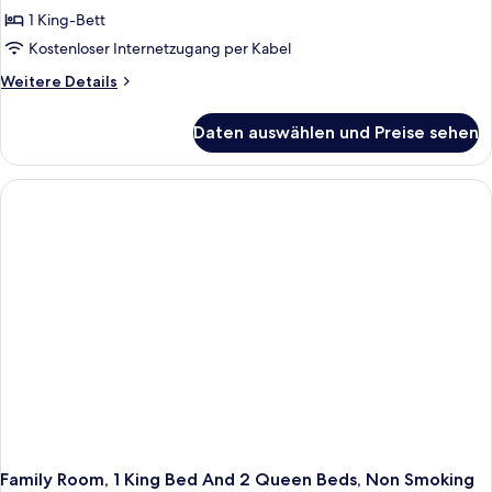
1 King-Bett
Kostenloser Internetzugang per Kabel
Weitere
Weitere Details
Details
für
Daten auswählen und Preise sehen
King
Room-
Non-
Smoking
Family Room, 1 King Bed And 2 Queen Beds, Non Smoking