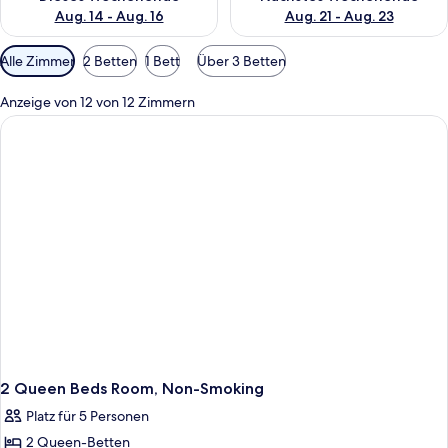
Aug. 14 - Aug. 16
Aug. 21 - Aug. 23
Verfügbare
Alle Zimmer
2 Betten
1 Bett
Über 3 Betten
Filter
für
Anzeige von 12 von 12 Zimmern
Zimmer
2 Queen Beds Room, Non-Smoking
Platz für 5 Personen
2 Queen-Betten