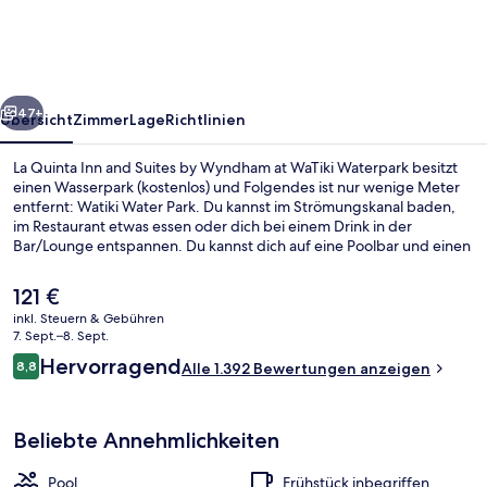
and
Suites
by
rück
Weiter
Wyndham
47+
Übersicht
Zimmer
Lage
Richtlinien
at
La Quinta Inn and Suites by Wyndham at WaTiki Waterpark besitzt
WaTiki
einen Wasserpark (kostenlos) und Folgendes ist nur wenige Meter
entfernt: Watiki Water Park. Du kannst im Strömungskanal baden,
Waterpark
im Restaurant etwas essen oder dich bei einem Drink in der
Bar/Lounge entspannen. Du kannst dich auf eine Poolbar und einen
Fitnessbereich freuen. Die Zimmer sind mit Kühlschränken und
Mikrowellen versehen. Das hilfsbereite Personal und das Frühstück
Der
121 €
erhalten tolle Bewertungen von anderen Reisenden.
aktuelle
inkl. Steuern & Gebühren
Preis
7. Sept.–8. Sept.
Blick auf den Pool, täglich geöffnet
beträgt
Bewertungen
Hervorragend
8,8
Alle 1.392 Bewertungen anzeigen
121 €.
8,8 von 10.
Beliebte Annehmlichkeiten
Pool
Frühstück inbegriffen