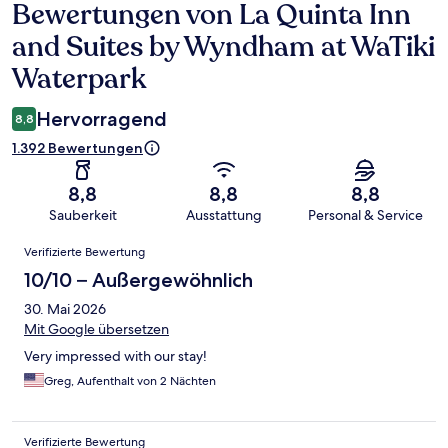
Bewertungen von La Quinta Inn
Bewertungen
and Suites by Wyndham at WaTiki
Waterpark
Hervorragend
8,8
1.392 Bewertungen
8,8
8,8
8,8
Sauberkeit
Ausstattung
Personal & Service
Bewertungen
Verifizierte Bewertung
10/10 – Außergewöhnlich
30. Mai 2026
Mit Google übersetzen
Very impressed with our stay!
Greg, Aufenthalt von 2 Nächten
Verifizierte Bewertung