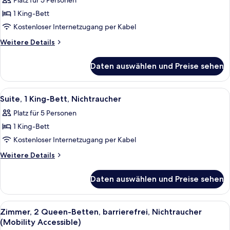
Platz für 5 Personen
für
1 King-Bett
Suite,
1 King-
Kostenloser Internetzugang per Kabel
Bett,
Weitere
Weitere Details
Nichtraucher
Details
für
anzeigen
Daten auswählen und Preise sehen
Suite,
1 King-
Bett,
Alle
Ein modernes Hotelzimmer mit Sofa, F
3
Nichtraucher
Suite, 1 King-Bett, Nichtraucher
Fotos
Platz für 5 Personen
für
1 King-Bett
Suite,
1 King-
Kostenloser Internetzugang per Kabel
Bett,
Weitere
Weitere Details
Nichtraucher
Details
für
anzeigen
Daten auswählen und Preise sehen
Suite,
1 King-
Bett,
Alle
Ein Hotelzimmer mit zwei Betten, eine
5
Nichtraucher
Zimmer, 2 Queen-Betten, barrierefrei, Nichtraucher
Fotos
(Mobility Accessible)
für