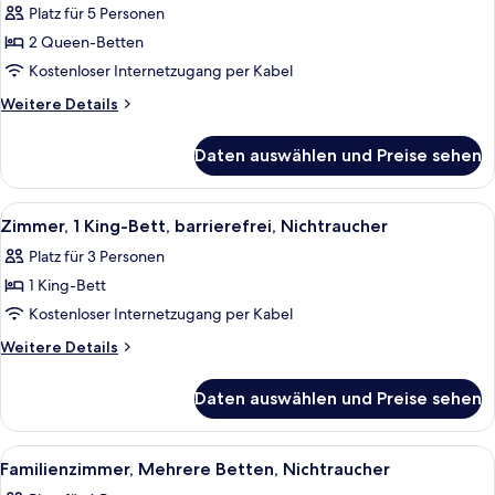
Platz für 5 Personen
Zimmer,
2 Queen-Betten
2 Queen-
Kostenloser Internetzugang per Kabel
Betten,
barrierefrei,
Weitere
Weitere Details
Details
Nichtraucher
für
(Mobility
Daten auswählen und Preise sehen
Zimmer,
Accessible)
2 Queen-
anzeigen
Betten,
Alle
Ein Hotelzimmer mit einem großen Bet
4
barrierefrei,
Zimmer, 1 King-Bett, barrierefrei, Nichtraucher
Fotos
Nichtraucher
Platz für 3 Personen
(Mobility
für
Accessible)
1 King-Bett
Zimmer,
1 King-
Kostenloser Internetzugang per Kabel
Bett,
Weitere
Weitere Details
barrierefrei,
Details
für
Nichtraucher
Daten auswählen und Preise sehen
Zimmer,
anzeigen
1 King-
Bett,
Alle
Ein Badezimmer mit einem weißen Was
2
barrierefrei,
Familienzimmer, Mehrere Betten, Nichtraucher
Fotos
Nichtraucher