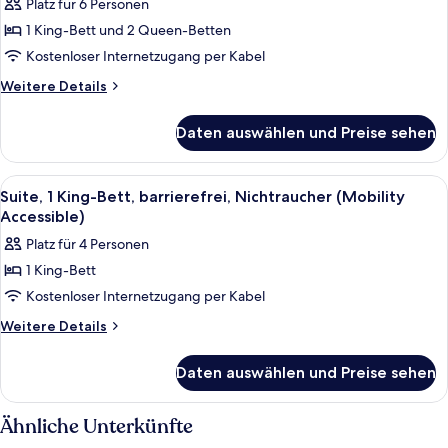
Platz für 6 Personen
für
1 King-Bett und 2 Queen-Betten
Familienzimmer,
Mehrere
Kostenloser Internetzugang per Kabel
Betten,
Weitere
Weitere Details
Nichtraucher
Details
für
anzeigen
Daten auswählen und Preise sehen
Familienzimmer,
Mehrere
Betten,
Alle
Ein Hotelzimmer mit einem großen Bett
2
Nichtraucher
Suite, 1 King-Bett, barrierefrei, Nichtraucher (Mobility
Fotos
Accessible)
für
Platz für 4 Personen
Suite,
1 King-Bett
1 King-
Kostenloser Internetzugang per Kabel
Bett,
barrierefrei,
Weitere
Weitere Details
Details
Nichtraucher
für
(Mobility
Daten auswählen und Preise sehen
Suite,
Accessible)
1 King-
anzeigen
Bett,
Ähnliche Unterkünfte
barrierefrei,