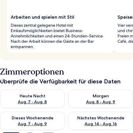
Arbeiten und spielen mit Stil
Speise
Dieses zentral gelegene Hotel mit
Vier ve
Einkaufsmöglichkeiten bietet Business-
und chi
Annehmlichkeiten und einen 24-Stunden-Service.
Freien m
Nach der Arbeit können die Gäste an der Bar
Café, di
entspannen.
Zimmeroptionen
Überprüfe die Verfügbarkeit für diese Daten
Überprüfe die Verfügbarkeit für heute Nacht, Aug. 7 - Aug. 8.
Überprüfe die Verfügbarkeit f
Heute Nacht
Morgen
Aug. 7 - Aug. 8
Aug. 8 - Aug. 9
Überprüfe die Verfügbarkeit für dieses Wochenende, Aug. 7 - 
Überprüfe die Verfügbarkeit f
Dieses Wochenende
Nächstes Wochenende
Aug. 7 - Aug. 9
Aug. 14 - Aug. 16