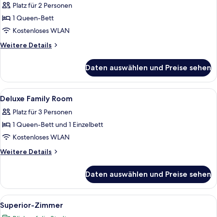
Platz für 2 Personen
für
1 Queen-Bett
Superior
Double
Kostenloses WLAN
Room
Weitere
Weitere Details
anzeigen
Details
für
Daten auswählen und Preise sehen
Superior
Double
Room
Alle
Hochwertige Bettwaren, Pillowtop-Bet
5
Deluxe Family Room
Fotos
Platz für 3 Personen
für
1 Queen-Bett und 1 Einzelbett
Deluxe
Family
Kostenloses WLAN
Room
Weitere
Weitere Details
anzeigen
Details
für
Daten auswählen und Preise sehen
Deluxe
Family
Room
Alle
Ein modernes Hotelzimmer mit einem gr
6
Superior-Zimmer
Fotos