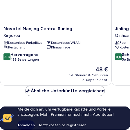
Novotel
Jinling
Novotel Nanjing Central Suning
Jinlin
Nanjing
Mandari
Xinjiekou
Qinhuai 
Central
Garden
Kostenlose Parkplätze
Kostenloses WLAN
Pool
Suning
Hotel
Restaurant
Klimaanlage
Koste
Xinjiekou
Nanjing
Qinhuai
8.8
8.0
Hervorragend
Seh
8,8
8,0
Bezirk
von
von
499 Bewertungen
56 B
10,
10,
Der
48 €
Hervorragend,
Sehr
Preis
499
gut,
inkl. Steuern & Gebühren
beträgt
6. Sept.–7. Sept.
Bewertungen
56
48 €
Bewert
Ähnliche Unterkünfte vergleichen
Melde dich an, um verfügbare Rabatte und Vorteile
anzuzeigen. Mehr Prämien für noch mehr Abenteuer!
Anmelden
Jetzt kostenlos registrieren