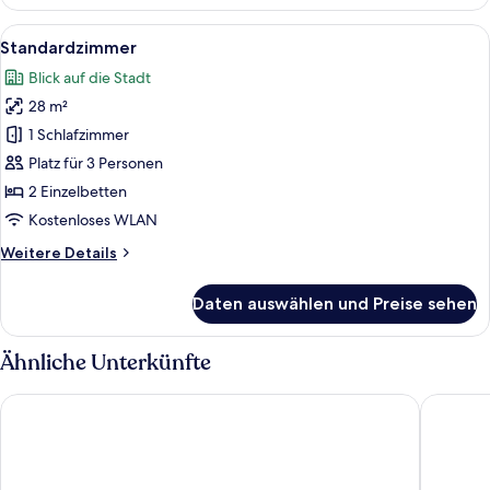
Alle
Ein Hotelzimmer mit zwei Betten, ein
7
Standardzimmer
Fotos
Blick auf die Stadt
für
28 m²
Standardzimmer
anzeigen
1 Schlafzimmer
Platz für 3 Personen
2 Einzelbetten
Kostenloses WLAN
Weitere
Weitere Details
Details
für
Daten auswählen und Preise sehen
Standardzimmer
Ähnliche Unterkünfte
Novotel Nanjing Central Suning
Jinling 