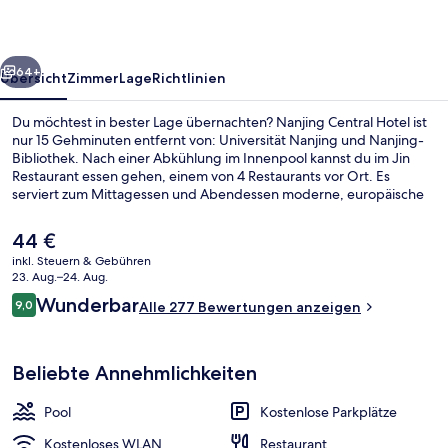
rück
Weiter
64+
Übersicht
Zimmer
Lage
Richtlinien
Du möchtest in bester Lage übernachten? Nanjing Central Hotel ist
nur 15 Gehminuten entfernt von: Universität Nanjing und Nanjing-
Bibliothek. Nach einer Abkühlung im Innenpool kannst du im Jin
Restaurant essen gehen, einem von 4 Restaurants vor Ort. Es
serviert zum Mittagessen und Abendessen moderne, europäische
Küche. Dieses Hotel im Kolonialstil bietet als weitere Highlights eine
Loungebar, einen Fitnessbereich sowie eine Snackbar. Andere
Der
44 €
Reisende haben viel Gutes über das hilfsbereite Personal zu
aktuelle
inkl. Steuern & Gebühren
berichten. Die öffentlichen Verkehrsmittel sind nur einen kurzen
Preis
23. Aug.–24. Aug.
Fußmarsch entfernt: Zur Station Xinjiekou sind es 7 Minuten und zur
Ausblick vom Zimmer
beträgt
Bewertungen
Station Daxinggong 10 Minuten.
Wunderbar
9,0
Alle 277 Bewertungen anzeigen
44 €.
9,0 von 10.
Beliebte Annehmlichkeiten
Pool
Kostenlose Parkplätze
Kostenloses WLAN
Restaurant