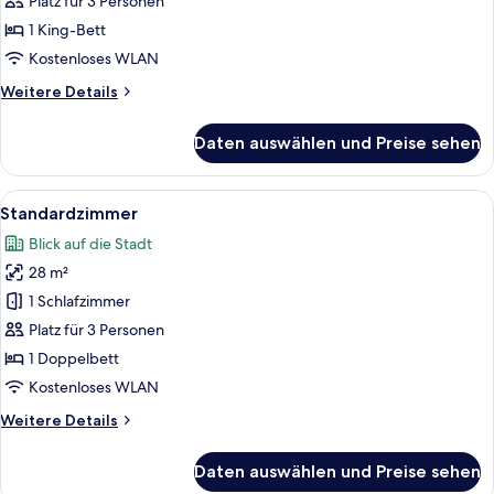
Suite
Platz für 3 Personen
anzeigen
1 King-Bett
Kostenloses WLAN
Weitere
Weitere Details
Details
für
Daten auswählen und Preise sehen
Superior-
Suite
Alle
Ein Hotelzimmer mit einem großen Be
8
Standardzimmer
Fotos
Blick auf die Stadt
für
28 m²
Standardzimmer
anzeigen
1 Schlafzimmer
Platz für 3 Personen
1 Doppelbett
Kostenloses WLAN
Weitere
Weitere Details
Details
für
Daten auswählen und Preise sehen
Standardzimmer