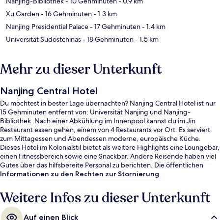
Nanjing-Bibliothek
- 10 Gehminuten
- 0.9 km
Xu Garden
- 16 Gehminuten
- 1.3 km
Nanjing Presidential Palace
- 17 Gehminuten
- 1.4 km
Universität Südostchinas
- 18 Gehminuten
- 1.5 km
Mehr zu dieser Unterkunft
Nanjing Central Hotel
Du möchtest in bester Lage übernachten? Nanjing Central Hotel ist nur
15 Gehminuten entfernt von: Universität Nanjing und Nanjing-
Bibliothek. Nach einer Abkühlung im Innenpool kannst du im Jin
Restaurant essen gehen, einem von 4 Restaurants vor Ort. Es serviert
zum Mittagessen und Abendessen moderne, europäische Küche.
Dieses Hotel im Kolonialstil bietet als weitere Highlights eine Loungebar,
einen Fitnessbereich sowie eine Snackbar. Andere Reisende haben viel
Gutes über das hilfsbereite Personal zu berichten. Die öffentlichen
Verkehrsmittel sind nur einen kurzen Fußmarsch entfernt: Zur Station
Informationen zu den Rechten zur Stornierung
Xinjiekou sind es 7 Minuten und zur Station Daxinggong 10 Minuten.
Weitere Infos zu dieser Unterkunft
Auf einen Blick