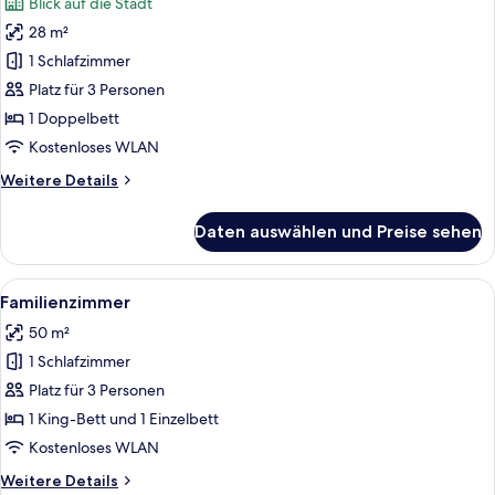
Blick auf die Stadt
für
28 m²
Superior-
Zimmer
1 Schlafzimmer
anzeigen
Platz für 3 Personen
1 Doppelbett
Kostenloses WLAN
Weitere
Weitere Details
Details
für
Daten auswählen und Preise sehen
Superior-
Zimmer
Alle
Ein Hotelzimmer mit einem großen Bett
6
Familienzimmer
Fotos
50 m²
für
1 Schlafzimmer
Familienzimmer
anzeigen
Platz für 3 Personen
1 King-Bett und 1 Einzelbett
Kostenloses WLAN
Weitere
Weitere Details