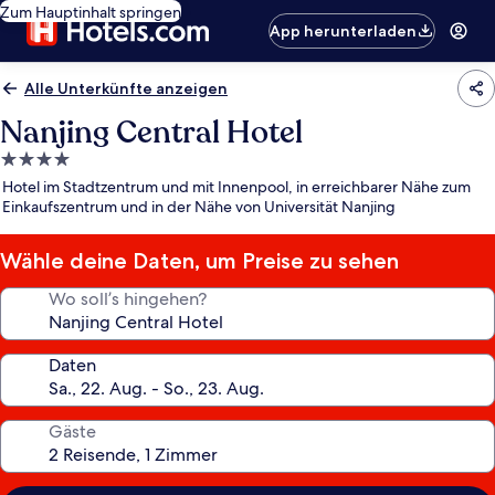
Zum Hauptinhalt springen
App herunterladen
Alle Unterkünfte anzeigen
Nanjing Central Hotel
4.0-
Sterne-
Hotel im Stadtzentrum und mit Innenpool, in erreichbarer Nähe zum
Unterkunft
Einkaufszentrum und in der Nähe von Universität Nanjing
Wähle deine Daten, um Preise zu sehen
Wo soll’s hingehen?
Daten
Gäste