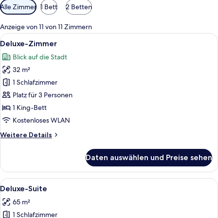
Verfügbare
Alle Zimmer
1 Bett
2 Betten
Filter
für
Anzeige von 11 von 11 Zimmern
Zimmer
Alle
Ein modernes Hotelzimmer mit einem g
6
Deluxe-Zimmer
Fotos
Blick auf die Stadt
für
32 m²
Deluxe-
Zimmer
1 Schlafzimmer
anzeigen
Platz für 3 Personen
1 King-Bett
Kostenloses WLAN
Weitere
Weitere Details
Details
für
Daten auswählen und Preise sehen
Deluxe-
Zimmer
Alle
Ein modernes Hotelzimmer mit einem g
9
Deluxe-Suite
Fotos
65 m²
für
1 Schlafzimmer
Deluxe-