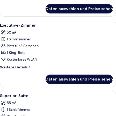
Details
für
Daten auswählen und Preise sehen
Familienzimmer
Alle
Ein Hotelzimmer mit einem großen Bett
5
Executive-Zimmer
Fotos
50 m²
für
1 Schlafzimmer
Executive-
Zimmer
Platz für 3 Personen
anzeigen
1 King-Bett
Kostenloses WLAN
Weitere
Weitere Details
Details
für
Daten auswählen und Preise sehen
Executive-
Zimmer
Alle
Ein Hotelzimmer mit einem großen Bett
6
Superior-Suite
Fotos
55 m²
für
1 Schlafzimmer
Superior-