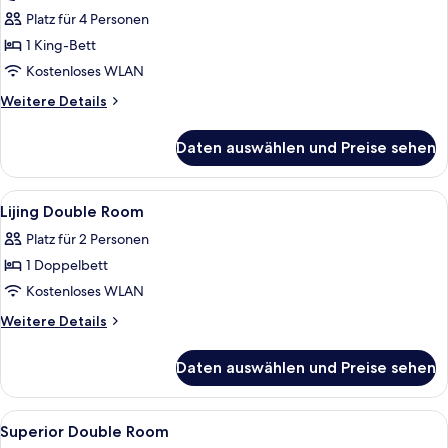
Suite
Platz für 4 Personen
anzeigen
1 King-Bett
Kostenloses WLAN
Weitere
Weitere Details
Details
für
Daten auswählen und Preise sehen
Deluxe-
Suite
Alle
Hochwertige Bettwaren, Pillowtop-Bet
7
Lijing Double Room
Fotos
Platz für 2 Personen
für
1 Doppelbett
Lijing
Double
Kostenloses WLAN
Room
Weitere
Weitere Details
anzeigen
Details
für
Daten auswählen und Preise sehen
Lijing
Double
Room
Alle
Hochwertige Bettwaren, Pillowtop-Bet
7
Superior Double Room
Fotos