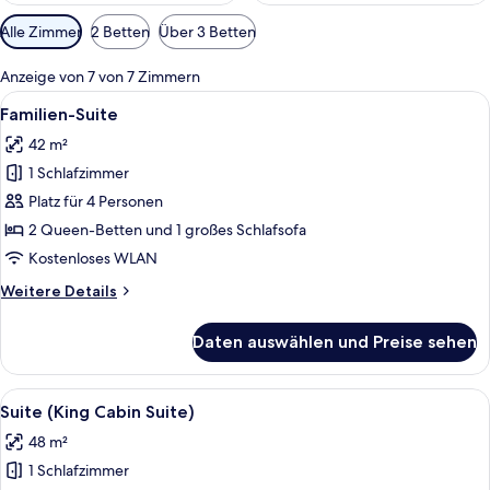
Verfügbare
Alle Zimmer
2 Betten
Über 3 Betten
Filter
für
Anzeige von 7 von 7 Zimmern
Zimmer
Alle
Ein Hotelzimmer mit zwei Betten, ein
4
Familien-Suite
Fotos
42 m²
für
1 Schlafzimmer
Familien-
Suite
Platz für 4 Personen
anzeigen
2 Queen-Betten und 1 großes Schlafsofa
Kostenloses WLAN
Weitere
Weitere Details
Details
für
Daten auswählen und Preise sehen
Familien-
Suite
Alle
Ein Hotelzimmer mit einem Bett, eine
4
Suite (King Cabin Suite)
Fotos
48 m²
für
1 Schlafzimmer
Suite