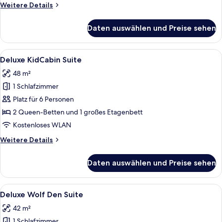
Weitere
Weitere Details
Details
für
Daten auswählen und Preise sehen
Deluxe
KidKamp
Suite
Alle
Ein Hotelzimmer mit zwei Betten, Ho
4
Deluxe KidCabin Suite
Fotos
48 m²
für
1 Schlafzimmer
Deluxe
KidCabin
Platz für 6 Personen
Suite
2 Queen-Betten und 1 großes Etagenbett
anzeigen
Kostenloses WLAN
Weitere
Weitere Details
Details
für
Daten auswählen und Preise sehen
Deluxe
KidCabin
Suite
Alle
Ein Hotelzimmer mit einem Bett, zwei
4
Deluxe Wolf Den Suite
Fotos
42 m²
für
1 Schlafzimmer