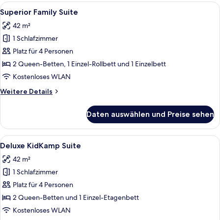
Suite,
Alle
Ein Schlafzimmer mit zwei Betten, H
4
Fireplace
Superior Family Suite
Fotos
42 m²
für
1 Schlafzimmer
Superior
Family
Platz für 4 Personen
Suite
2 Queen-Betten, 1 Einzel-Rollbett und 1 Einzelbett
anzeigen
Kostenloses WLAN
Weitere
Weitere Details
Details
für
Daten auswählen und Preise sehen
Superior
Family
Suite
Alle
Ein Zimmer mit einem Etagenbett, ein
4
Deluxe KidKamp Suite
Fotos
42 m²
für
1 Schlafzimmer
Deluxe
KidKamp
Platz für 4 Personen
Suite
2 Queen-Betten und 1 Einzel-Etagenbett
anzeigen
Kostenloses WLAN