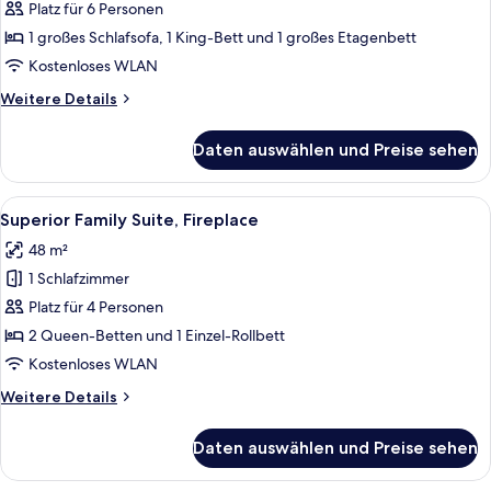
(King
Platz für 6 Personen
Cabin
1 großes Schlafsofa, 1 King-Bett und 1 großes Etagenbett
Suite)
Kostenloses WLAN
anzeigen
Weitere
Weitere Details
Details
für
Daten auswählen und Preise sehen
Suite
(King
Cabin
Alle
Ein modernes Hotelzimmer mit Bett, S
4
Suite)
Superior Family Suite, Fireplace
Fotos
48 m²
für
1 Schlafzimmer
Superior
Family
Platz für 4 Personen
Suite,
2 Queen-Betten und 1 Einzel-Rollbett
Fireplace
Kostenloses WLAN
anzeigen
Weitere
Weitere Details
Details
für
Daten auswählen und Preise sehen
Superior
Family