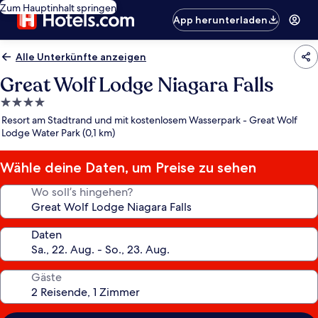
Zum Hauptinhalt springen
App herunterladen
Alle Unterkünfte anzeigen
Great Wolf Lodge Niagara Falls
4.0-
Sterne-
Resort am Stadtrand und mit kostenlosem Wasserpark - Great Wolf
Unterkunft
Lodge Water Park (0,1 km)
Wähle deine Daten, um Preise zu sehen
Wo soll’s hingehen?
Daten
Gäste