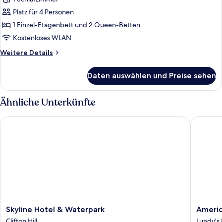
Deluxe
Wolf
Platz für 4 Personen
Den
1 Einzel-Etagenbett und 2 Queen-Betten
Suite
Kostenloses WLAN
anzeigen
Weitere
Weitere Details
Details
für
Daten auswählen und Preise sehen
Deluxe
Wolf
Den
Ähnliche Unterkünfte
Suite
Skyline Hotel & Waterpark
American
Skyline
America
Skyline Hotel & Waterpark
Americ
Hotel
Waterpa
Clifton Hill
Lundy's