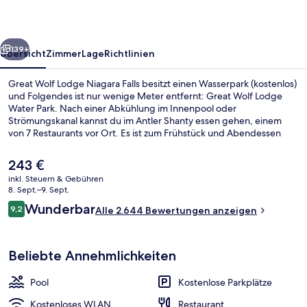
Falls
rück
Weiter
139+
Übersicht
Zimmer
Lage
Richtlinien
Great Wolf Lodge Niagara Falls besitzt einen Wasserpark (kostenlos)
und Folgendes ist nur wenige Meter entfernt: Great Wolf Lodge
Water Park. Nach einer Abkühlung im Innenpool oder
Strömungskanal kannst du im Antler Shanty essen gehen, einem
von 7 Restaurants vor Ort. Es ist zum Frühstück und Abendessen
geöffnet. Weitere Highlights sind 2 Poolbars, ein Fitnessbereich
(rund um die Uhr geöffnet) und ein Außenpool (je nach Saison
Der
243 €
geöffnet). Der Pool und das hilfsbereite Personal erhalten tolle
aktuelle
inkl. Steuern & Gebühren
Bewertungen von anderen Reisenden.
Preis
8. Sept.–9. Sept.
Wasserrutsche
beträgt
Bewertungen
Wunderbar
9,2
Alle 2.644 Bewertungen anzeigen
243 €.
9,2 von 10.
Beliebte Annehmlichkeiten
Pool
Kostenlose Parkplätze
Kostenloses WLAN
Restaurant