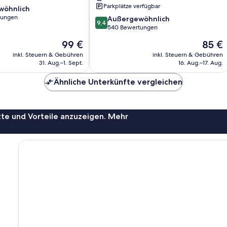
Convention
Parkplätze verfügbar
wöhnlich
Center
tungen
9.4
Dąbie
Außergewöhnlich
9,4
von
540 Bewertungen
ich,
10,
Der
Der
99 €
85 €
Außergewöhnlich,
Preis
Preis
540
inkl. Steuern & Gebühren
inkl. Steuern & Gebühren
beträgt
beträgt
31. Aug.–1. Sept.
16. Aug.–17. Aug.
Bewertungen
99 €
85 €
Ähnliche Unterkünfte vergleichen
te und Vorteile anzuzeigen. Mehr