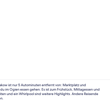
Video der U
kow ist nur 5 Autominuten entfernt von: Marktplatz und
du im Ogien essen gehen. Es ist zum Frühstück, Mittagessen und
ten und ein Whirlpool sind weitere Highlights. Andere Reisende
Terrasse/Pat
en.