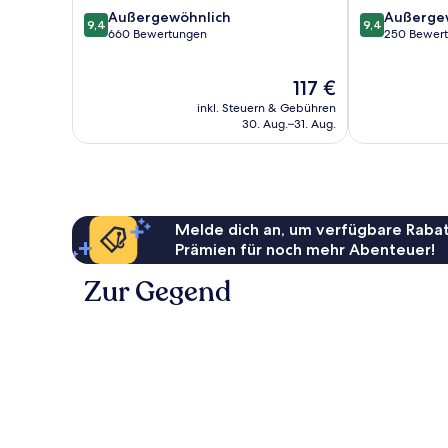
9.4
9.4
Außergewöhnlich
Außerge
9,4
9,4
von
von
660 Bewertungen
250 Bewer
10,
10,
Außergewöhnlich,
Außergewöhnl
Der
117 €
660
250
Preis
Bewertungen
Bewertungen
inkl. Steuern & Gebühren
beträgt
30. Aug.–31. Aug.
117 €
Melde dich an, um verfügbare Rabat
Prämien für noch mehr Abenteuer!
Zur Gegend