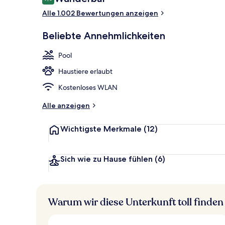
9,0 von 10.
Alle 1.002 Bewertungen anzeigen
Innenpool, g
Beliebte Annehmlichkeiten
Pool
Haustiere erlaubt
Kostenloses WLAN
Alle anzeigen
Wichtigste Merkmale
(12)
Sich wie zu Hause fühlen
(6)
Warum wir diese Unterkunft toll finden