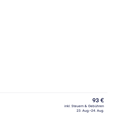
Rezeption
nterkunft
Der
93 €
aktuelle
inkl. Steuern & Gebühren
Preis
23. Aug.–24. Aug.
io
Sitzecke in der Lobby
beträgt
93 €.