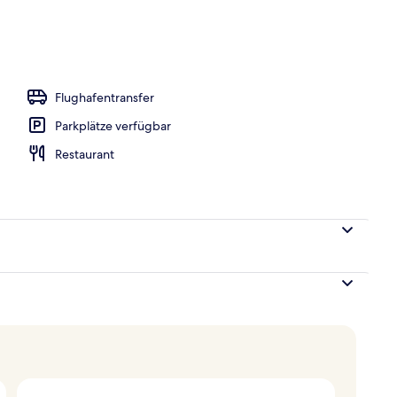
eöffnet von 07:00 Uhr bis 22:00 Uhr, Liegestühle
Flughafentransfer
Parkplätze verfügbar
Restaurant