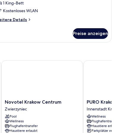
1 King-Bett
nzeigen
Kostenloses WLAN
itere
itere Details
tails
r
Preise anzeigen
nior-
ite,
lkon
& Convention Center
Novotel Krakow Centrum
PURO Kraków Kazimier
Novotel
PURO
Novotel Krakow Centrum
PURO Kraków Kazimi
Krakow
Kraków
Zwierzyniec
Innenstadt Krakau
Centrum
Kazimierz
Pool
Wellness
Zwierzyniec
Innenstadt
Wellness
Flughafentransfer
Krakau
Flughafentransfer
Haustiere erlaubt
Haustiere erlaubt
Parkplätze verfügbar