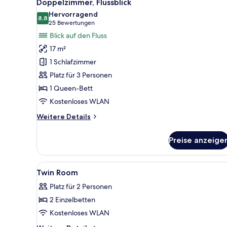
5
Doppelzimmer, Flussblick
Fotos
Hervorragend
für
8,8
8,8 von 10
(25
25 Bewertungen
Doppelzimmer,
Bewertungen)
Blick auf den Fluss
Flussblick
17 m²
anzeigen
1 Schlafzimmer
Platz für 3 Personen
1 Queen-Bett
Kostenloses WLAN
Weitere
Weitere Details
Details
für
Preise anzeige
Doppelzimmer,
Flussblick
Alle
Zimmersafe, Schreibtisch, lapt
3
Twin Room
Fotos
Platz für 2 Personen
für
2 Einzelbetten
Twin
Room
Kostenloses WLAN
anzeigen