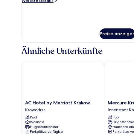
Weitere
Weitere Details
Details
für
Twin
Room
Preise anzeige
Ähnliche Unterkünfte
AC Hotel by Marriott Krakow
Mercure Krak
AC
Mercure
AC Hotel by Marriott Krakow
Mercure Kr
Hotel
Krakow
Krowodrza
Innenstadt Kr
by
Fabryczna
Pool
Pool
Marriott
City
Wellness
Flughafentra
Krakow
Innenstadt
Flughafentransfer
Haustiere erl
Krowodrza
Krakau
Parkplätze verfügbar
Parkplätze v