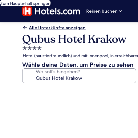
Zum Hauptinhalt springen
Reisen buchen
Alle Unterkünfte anzeigen
Qubus Hotel Krakow
4.0-
Sterne-
Hotel (haustierfreundlich) und mit Innenpool, in erreichba
Unterkunft
Wähle deine Daten, um Preise zu sehen
Wo soll’s hingehen?
Fotogalerie
von
Qubus
Hotel
Krakow