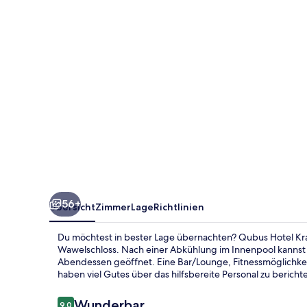
56+
Übersicht
Zimmer
Lage
Richtlinien
Du möchtest in bester Lage übernachten? Qubus Hotel Kra
Wawelschloss. Nach einer Abkühlung im Innenpool kannst 
Abendessen geöffnet. Eine Bar/Lounge, Fitnessmöglichkei
haben viel Gutes über das hilfsbereite Personal zu bericht
Bewertungen
Wunderbar
9,0