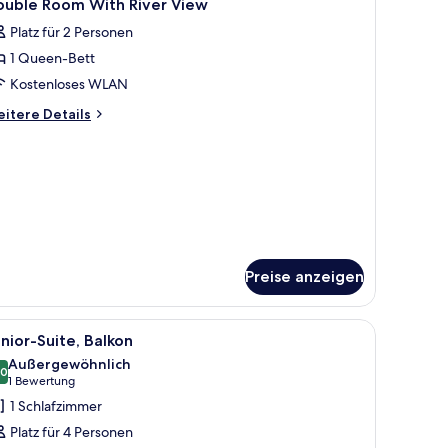
1
ouble Room With River View
otos
Platz für 2 Personen
ür
1 Queen-Bett
ouble
oom
Kostenloses WLAN
ith
itere
itere Details
iver
tails
r
iew
uble
nzeigen
oom
th
ver
ew
Preise anzeigen
neter Arbeitsplatz
le
Ein modernes Hotelzimmer mit einem großen B
7
nior-Suite, Balkon
otos
Außergewöhnlich
ür
,0
10,0 von 10
(1
1 Bewertung
unior-
Bewertung)
1 Schlafzimmer
ite,
Platz für 4 Personen
alkon