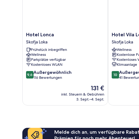
Hotel
Hotel
Hotel Lonca
Hotel Vila 
Lonca
Vila
Skofja Loka
Skofja Loka
Skofja
Loka
Frühstück inbegriffen
Wellness
Loka
Skofja
Wellness
Kostenlose P
Loka
Parkplätze verfügbar
Kostenloses
Kostenloses WLAN
Klimaanlage
9.6
10.0
Außergewöhnlich
Außerge
9,6
10
von
von
116 Bewertungen
41 Bewertu
10,
10,
Der
131 €
Außergewöhnlich,
Außergewöhnl
Preis
116
41
inkl. Steuern & Gebühren
beträgt
3. Sept.–4. Sept.
Bewertungen
Bewertungen
131 €
Melde dich an, um verfügbare Rabat
Prämien für noch mehr Abenteuer!