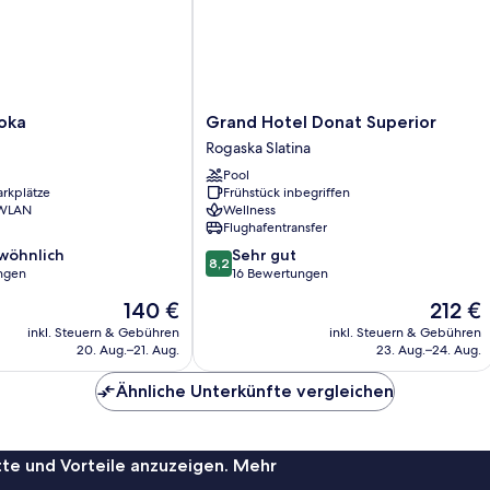
Grand
Loka
Grand Hotel Donat Superior
Hotel
Rogaska Slatina
Donat
Pool
Superior
arkplätze
Frühstück inbegriffen
Rogaska
 WLAN
Wellness
Slatina
Flughafentransfer
8.2
wöhnlich
Sehr gut
8,2
von
ngen
16 Bewertungen
10,
Der
Der
140 €
212 €
ich,
Sehr
Preis
Preis
gut,
inkl. Steuern & Gebühren
inkl. Steuern & Gebühren
beträgt
beträgt
20. Aug.–21. Aug.
23. Aug.–24. Aug.
16
140 €
212 €
Bewertungen
Ähnliche Unterkünfte vergleichen
te und Vorteile anzuzeigen. Mehr