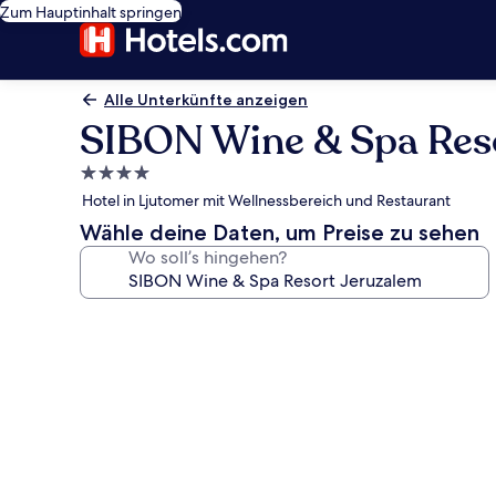
Zum Hauptinhalt springen
Alle Unterkünfte anzeigen
SIBON Wine & Spa Res
4.0-
Sterne-
Hotel in Ljutomer mit Wellnessbereich und Restaurant
Unterkunft
Wähle deine Daten, um Preise zu sehen
Wo soll’s hingehen?
Fotogalerie
von
SIBON
Wine
&
Spa