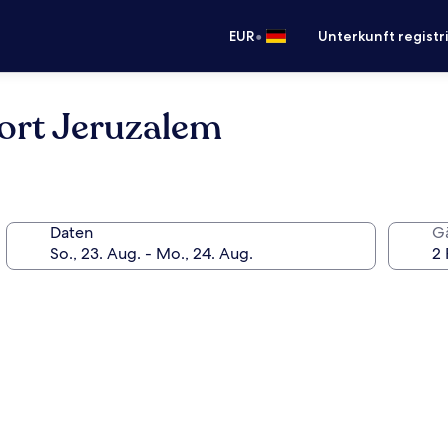
•
EUR
Unterkunft registr
ort Jeruzalem
Daten
G