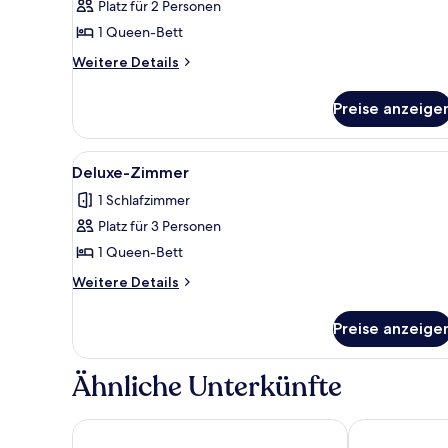
Platz für 2 Personen
1 Queen-Bett
Weitere
Weitere Details
Details
für
Preise anzeige
Classic-
Zimmer
Alle
Ein Schlafzimmer mit einem Be
3
Deluxe-Zimmer
Fotos
1 Schlafzimmer
für
Platz für 3 Personen
Deluxe-
Zimmer
1 Queen-Bett
anzeigen
Weitere
Weitere Details
Details
für
Preise anzeige
Deluxe-
Zimmer
Ähnliche Unterkünfte
Hotel Lonca
Hotel Vila Lok