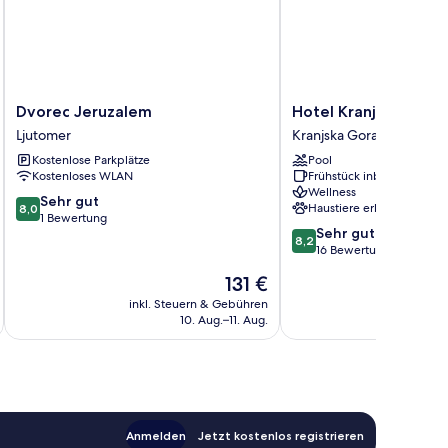
Dvorec
Hotel
Dvorec Jeruzalem
Hotel Kranjska Gora
Jeruzalem
Kranjska
Ljutomer
Kranjska Gora
Ljutomer
Gora
Kostenlose Parkplätze
Pool
Kranjska
Kostenloses WLAN
Frühstück inbegriffen
Gora
Wellness
8.0
Sehr gut
Haustiere erlaubt
8,0
von
1 Bewertung
8.2
Sehr gut
10,
8,2
von
16 Bewertungen
Sehr
10,
gut,
Der
131 €
Sehr
1
Preis
gut,
inkl. Steuern & Gebühren
inkl. S
Bewertung
beträgt
10. Aug.–11. Aug.
16
131 €
Bewertungen
Anmelden
Jetzt kostenlos registrieren