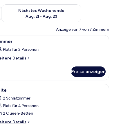
es Wochenende, Aug. 14 - Aug. 16.
Überprüfe die Verfügbarkeit für nächstes Wochenende, Aug. 2
Nächstes Wochenende
Aug. 21 - Aug. 23
Anzeige von 7 von 7 Zimmern
rnseher und einem kleinen Tisch.
le
Ein Schlafzimmer mit einem Bett, Nachttischen
6
immer
otos
Platz für 2 Personen
ür
immer
itere
itere Details
tails
nzeigen
r
Preise anzeigen
immer
 Stühlen, einem kleinen Tisch, einem Fenster und einer Deckenleuchte.
le
Ein Schlafzimmer mit einem großen Bett, eine
2
ite
otos
2 Schlafzimmer
ür
Platz für 4 Personen
uite
nzeigen
2 Queen-Betten
itere
itere Details
tails