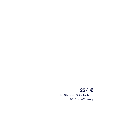
ichtsbehandlungen, Massageanwendungen
Deluxe-Doppelzimmer | Minibar, Zimme
Der
224 €
aktuelle
inkl. Steuern & Gebühren
Preis
30. Aug.–31. Aug.
ch
Außenbereich
beträgt
224 €.