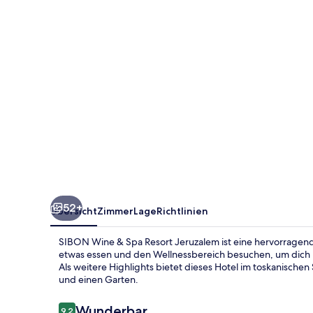
Resort
Jeruzalem
52+
Übersicht
Zimmer
Lage
Richtlinien
SIBON Wine & Spa Resort Jeruzalem ist eine hervorragende
etwas essen und den Wellnessbereich besuchen, um dich
Als weitere Highlights bietet dieses Hotel im toskanischen
und einen Garten.
Bewertungen
Wunderbar
9,2