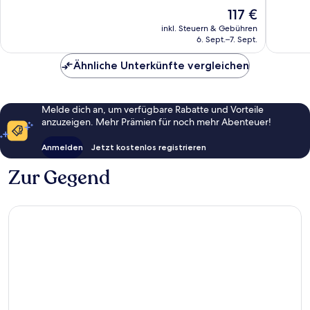
Wunderbar,
Außerge
Der
117 €
744
406
Preis
inkl. Steuern & Gebühren
Bewertungen
Bewert
beträgt
6. Sept.–7. Sept.
117 €
Ähnliche Unterkünfte vergleichen
Melde dich an, um verfügbare Rabatte und Vorteile
anzuzeigen. Mehr Prämien für noch mehr Abenteuer!
Anmelden
Jetzt kostenlos registrieren
Zur Gegend