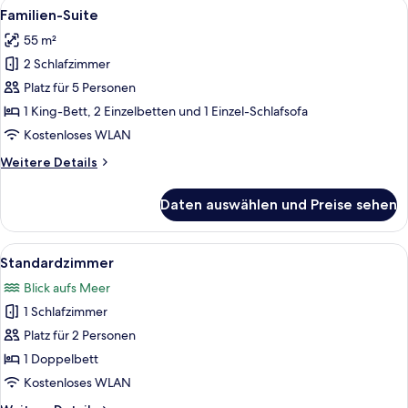
Alle
Ein modernes Hotelzimmer mit einem g
5
Familien-Suite
Fotos
55 m²
für
2 Schlafzimmer
Familien-
Suite
Platz für 5 Personen
anzeigen
1 King-Bett, 2 Einzelbetten und 1 Einzel-Schlafsofa
Kostenloses WLAN
Weitere
Weitere Details
Details
für
Daten auswählen und Preise sehen
Familien-
Suite
Alle
Ein Hotelzimmer mit einem großen Bet
4
Standardzimmer
Fotos
Blick aufs Meer
für
1 Schlafzimmer
Standardzimmer
anzeigen
Platz für 2 Personen
1 Doppelbett
Kostenloses WLAN