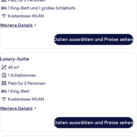
Platz für 2 Personen
Schlafzimmer,
1 King-Bett und 1 großes Schlafsofa
Whirlpool,
Kostenloses WLAN
Meerblick
Weitere
Weitere Details
anzeigen
Details
für
Daten auswählen und Preise sehen
Deluxe-
Suite,
1
Alle
Ein Hotelzimmer mit großem Fenster, e
5
Schlafzimmer,
Luxury-Suite
Fotos
Whirlpool,
45 m²
Meerblick
für
1 Schlafzimmer
Luxury-
Suite
Platz für 2 Personen
anzeigen
1 King-Bett
Kostenloses WLAN
Weitere
Weitere Details
Details
für
Daten auswählen und Preise sehen
Luxury-
Suite