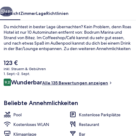
rück
Weiter
48+
Übersicht
Zimmer
Lage
Richtlinien
Du möchtest in bester Lage übernachten? Kein Problem, denn Roas
Hotel ist nur 10 Autominuten entfernt von: Bodrum Marina und
Strand von Bitez. Im Coffeeshop/Café kannst du sehr gut essen,
und nach etwas Spaß im Außenpool kannst du dich bei einem Drink
in der Bar/Lounge entspannen. Zu den weiteren Annehmlichkeiten
dieses Hotels im Art-déco-Stil gehören ein Kinderbecken, eine
Snackbar und ein Garten.
Der
123 €
aktuelle
inkl. Steuern & Gebühren
Preis
1. Sept.–2. Sept.
Deluxe-Suite, 1 Schlafzimmer, Whirlpoo
beträgt
Bewertungen
Wunderbar
9,2
Alle 135 Bewertungen anzeigen
123 €.
9,2 von 10.
Beliebte Annehmlichkeiten
Pool
Kostenlose Parkplätze
Kostenloses WLAN
Restaurant
Klimaanlage
Bar