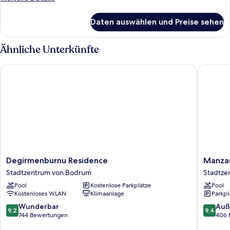
Details
für
Daten auswählen und Preise sehen
Zimmer
Ähnliche Unterkünfte
Degirmenburnu Residence
Manzara 
Degirmenburnu
Manzara
Degirmenburnu Residence
Manzar
Residence
Boutiqu
Stadtzentrum von Bodrum
Stadtze
Stadtzentrum
Hotel
Pool
Kostenlose Parkplätze
Pool
von
Stadtze
Kostenloses WLAN
Klimaanlage
Parkpl
Bodrum
von
Bodrum
9.2
9.4
Wunderbar
Auß
9,2
9,4
von
von
744 Bewertungen
406 
10,
10,