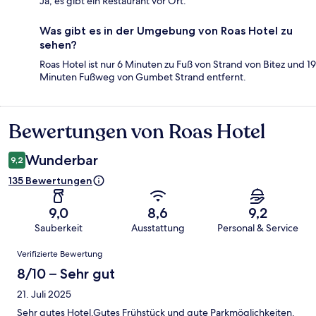
Ja, es gibt ein Restaurant vor Ort.
Was gibt es in der Umgebung von Roas Hotel zu
sehen?
Roas Hotel ist nur 6 Minuten zu Fuß von Strand von Bitez und 19
Minuten Fußweg von Gumbet Strand entfernt.
Bewertungen von Roas Hotel
Bewertungen
Wunderbar
9,2
135 Bewertungen
9,0
8,6
9,2
Sauberkeit
Ausstattung
Personal & Service
Bewertungen
Verifizierte Bewertung
8/10 – Sehr gut
21. Juli 2025
Sehr gutes Hotel.Gutes Frühstück und gute Parkmöglichkeiten.