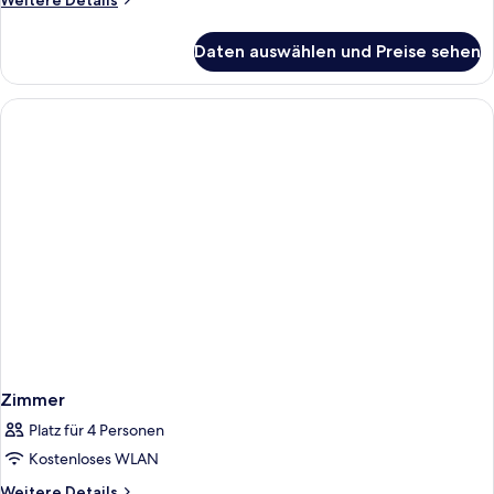
Weitere Details
Details
für
Daten auswählen und Preise sehen
Zimmer
Zimmer
Platz für 4 Personen
Kostenloses WLAN
Weitere
Weitere Details