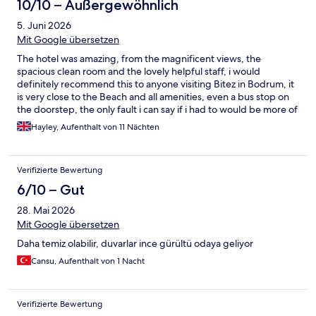
10/10 – Außergewöhnlich
5. Juni 2026
Mit Google übersetzen
The hotel was amazing, from the magnificent views, the
spacious clean room and the lovely helpful staff, i would
definitely recommend this to anyone visiting Bitez in Bodrum, it
is very close to the Beach and all amenities, even a bus stop on
the doorstep, the only fault i can say if i had to would be more of
a breakfast choice, as after 11 mornings of eating the same items
Hayley, Aufenthalt von 11 Nächten
it did become a little tedious, but on the plus side we were
joined by 3 wonderful tortoises, several hungry cats and a
couple of love birds each morning strolling the hotel gardens
Verifizierte Bewertung
which was a bonus, cant wait to visit again soon.
6/10 – Gut
28. Mai 2026
Mit Google übersetzen
Daha temiz olabilir, duvarlar ince gürültü odaya geliyor
Cansu, Aufenthalt von 1 Nacht
Verifizierte Bewertung