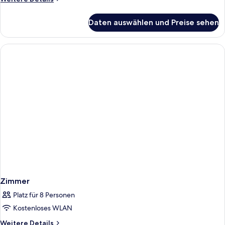
Details
für
Daten auswählen und Preise sehen
Zimmer
Zimmer
Platz für 8 Personen
Kostenloses WLAN
Weitere
Weitere Details