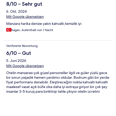
8/10 – Sehr gut
6. Okt. 2024
Mit Google übersetzen
Manzara harika denize yakın kahvaltı,temizlik iyi
Kagan, Aufenthalt von 1 Nacht
Verifizierte Bewertung
6/10 – Gut
5. Juni 2026
Mit Google übersetzen
Otelin manzarası çok güzel personeller ilgili ve güler yüzlü gece
bir sorun yaşadık hemen yardımcı oldular. Bodrum gibi bir yerde
fiyat performans denebilir. Eleştireceğim nokta kahvaltı kahvaltı
maalesef vasat açık büfe olsa daha iyi extraya giriyor bir çok şey
insanlar 3-5 kuruş para biriktirip tatile çıkıyor otelin ücretini
ödüyor en basit bir patates kızartması ücretli olmamalı cafe break
tarzı bir şeyler de olabilir. Odaları yeni ve temizdi lakin kahvaltı bu
şekilde memnun değilim otopark sıkıntısı yok