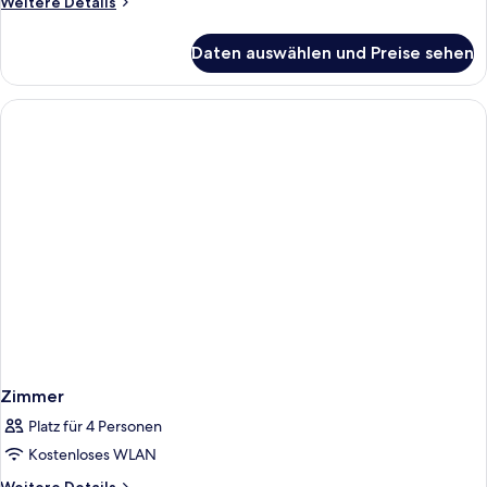
Weitere
Weitere Details
Details
für
Daten auswählen und Preise sehen
Standardzimmer
Zimmer
Platz für 4 Personen
Kostenloses WLAN
Weitere