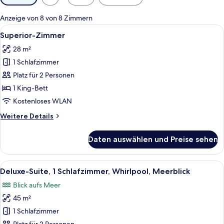
Filter
für
Anzeige von 8 von 8 Zimmern
Zimmer
Alle
Ein Schlafzimmer mit großem Bett, Me
3
Superior-Zimmer
Fotos
28 m²
für
1 Schlafzimmer
Superior-
Zimmer
Platz für 2 Personen
anzeigen
1 King-Bett
Kostenloses WLAN
Weitere
Weitere Details
Details
für
Daten auswählen und Preise sehen
Superior-
Zimmer
Alle
Ein Hotelzimmer mit Bett, Sofa, Sessel
8
Deluxe-Suite, 1 Schlafzimmer, Whirlpool, Meerblick
Fotos
Blick aufs Meer
für
45 m²
Deluxe-
Suite,
1 Schlafzimmer
1