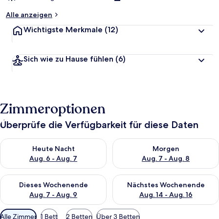
Alle anzeigen
Wichtigste Merkmale
(12)
Sich wie zu Hause fühlen
(6)
Zimmeroptionen
Überprüfe die Verfügbarkeit für diese Daten
Überprüfe die Verfügbarkeit für heute Nacht, Aug. 6 - Aug. 7.
Überprüfe die Verfügbarkeit f
Heute Nacht
Morgen
Aug. 6 - Aug. 7
Aug. 7 - Aug. 8
Überprüfe die Verfügbarkeit für dieses Wochenende, Aug. 7 - 
Überprüfe die Verfügbarkeit f
Dieses Wochenende
Nächstes Wochenende
Aug. 7 - Aug. 9
Aug. 14 - Aug. 16
Verfügbare
Alle Zimmer
1 Bett
2 Betten
Über 3 Betten