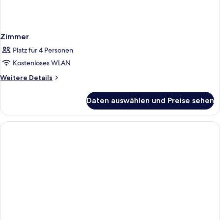
Zimmer
Platz für 4 Personen
Kostenloses WLAN
Weitere
Weitere Details
Details
für
Daten auswählen und Preise sehen
Zimmer