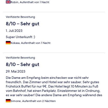
Robin, Aufenthalt von 1 Nacht
Verifizierte Bewertung
8/10 – Sehr gut
1. Juli 2023
Super Unterkunft :)
Kokasa, Aufenthalt von 1 Nacht
Verifizierte Bewertung
8/10 – Sehr gut
29. Mai 2023
Die Dame am Empfang beim einchecken war nicht sehr
freundlich. Das Zimmer und Hotel war sehr sauber. Sehr gutes
Frühstück Buffet für nur 9€. Das Hotel liegt 10 Minuten zu Fuß
vom Bahnhof, hat einen Parkplatz. Einzelzimmer ist in Ordnung,
es war sehr sauber! Die andere Dame am Empfang während des
Aufenthalt und beim auschecken war sehr freundlich. 10
Simone, Aufenthalt von 2 Nächten
Minuten zur Fuß in die Innenstadt und Altstadt. Es war