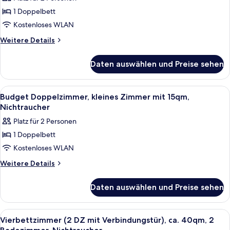
Superior
Nichtraucher
1 Doppelbett
Doppelzimmer,
Kostenloses WLAN
25qm,
Nichtraucher,
Weitere
Weitere Details
Details
Sitzecke
für
mit
Daten auswählen und Preise sehen
Superior
Sessel
Doppelzimmer,
anzeigen
25qm,
Alle
Ein Hotelzimmer mit einem großen Be
4
Nichtraucher,
Budget Doppelzimmer, kleines Zimmer mit 15qm,
Fotos
Sitzecke
Nichtraucher
mit
für
Platz für 2 Personen
Sessel
Budget
1 Doppelbett
Doppelzimmer,
Kostenloses WLAN
kleines
Zimmer
Weitere
Weitere Details
Details
mit
für
15qm,
Daten auswählen und Preise sehen
Budget
Nichtraucher
Doppelzimmer,
anzeigen
kleines
Alle
Ein Hotelzimmer mit Doppelbett, eine
5
Zimmer
Vierbettzimmer (2 DZ mit Verbindungstür), ca. 40qm, 2
Fotos
mit