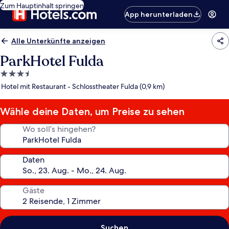
Zum Hauptinhalt springen
App herunterladen
Alle Unterkünfte anzeigen
ParkHotel Fulda
3.5-
Sterne-
Hotel mit Restaurant - Schlosstheater Fulda (0,9 km)
Unterkunft
Wähle deine Daten, um Preise zu sehen
Wo soll’s hingehen?
Daten
Gäste
Suchen