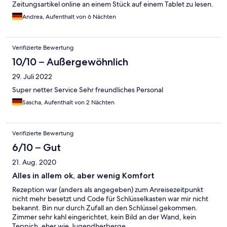
Zeitungsartikel online an einem Stück auf einem Tablet zu lesen.
Das Wlan in der Bahn ist besser. Ich habe mir daraufhin täglich
Andrea, Aufenthalt von 6 Nächten
eine Zeitung gekauft, trotz digitalem Abo einer Tageszeitung
und einer Wochenzeitung. Ich bin mehrmals im Jahr in Fulda
und habe schon mehrere Hotels ausprobiert. Lage, Zimmer,
Verifizierte Bewertung
Frühstück, Restaurant sprechen dafür hier öfters zu buchen. Das
es nicht möglich ist, einfache Artikel ohne Film- oder
10/10 – Außergewöhnlich
Bildmaterial zu lesen, spricht dagegen und ich werde nicht
29. Juli 2022
mehr buchen. Schade, den alles andere passte.
Super netter Service Sehr freundliches Personal
Sascha, Aufenthalt von 2 Nächten
Verifizierte Bewertung
6/10 – Gut
21. Aug. 2020
Alles in allem ok, aber wenig Komfort
Rezeption war (anders als angegeben) zum Anreisezeitpunkt
nicht mehr besetzt und Code für Schlüsselkasten war mir nicht
bekannt. Bin nur durch Zufall an den Schlüssel gekommen.
Zimmer sehr kahl eingerichtet, kein Bild an der Wand, kein
Teppich, eher wie Jugendherberge.