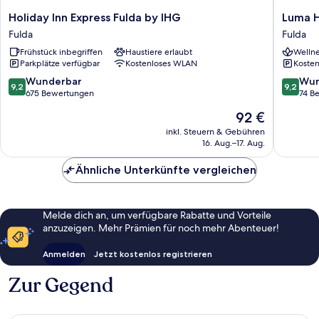
Holiday
Luma
Holiday Inn Express Fulda by IHG
Luma H
Inn
Hotel
Fulda
Fulda
Express
Spa&Fit
Frühstück inbegriffen
Haustiere erlaubt
Wellne
Fulda
Fulda
Parkplätze verfügbar
Kostenloses WLAN
Kosten
by
IHG
9.2
9.2
Wunderbar
Wun
9,2
9,2
Fulda
von
von
675 Bewertungen
74 B
10,
10,
Der
92 €
Wunderbar,
Wunder
Preis
675
74
inkl. Steuern & Gebühren
beträgt
16. Aug.–17. Aug.
Bewertungen
Bewert
92 €
Ähnliche Unterkünfte vergleichen
Melde dich an, um verfügbare Rabatte und Vorteile
anzuzeigen. Mehr Prämien für noch mehr Abenteuer!
Anmelden
Jetzt kostenlos registrieren
Zur Gegend