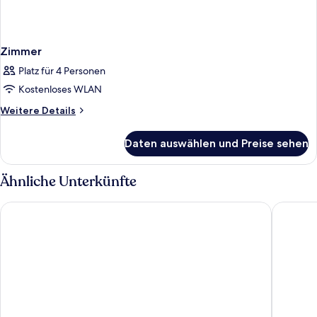
Zimmer
Platz für 4 Personen
Kostenloses WLAN
Weitere
Weitere Details
Details
für
Daten auswählen und Preise sehen
Zimmer
Ähnliche Unterkünfte
Holiday Inn Express Fulda by IHG
Luma Hot