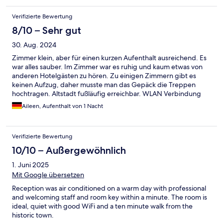
Verifizierte Bewertung
8/10 – Sehr gut
30. Aug. 2024
Zimmer klein, aber für einen kurzen Aufenthalt ausreichend. Es
war alles sauber. Im Zimmer war es ruhig und kaum etwas von
anderen Hotelgästen zu hören. Zu einigen Zimmern gibt es
keinen Aufzug, daher musste man das Gepäck die Treppen
hochtragen. Altstadt fußläufig erreichbar. WLAN Verbindung
häufig nicht möglich gewesen. Parkplätze des Hotels sind
Aileen, Aufenthalt von 1 Nacht
ziemlich klein und kosten 8€ pro Nacht. Mitarbeiter sehr
freundlich.
Verifizierte Bewertung
10/10 – Außergewöhnlich
1. Juni 2025
Mit Google übersetzen
Reception was air conditioned on a warm day with professional
and welcoming staff and room key within a minute. The room is
ideal, quiet with good WiFi and a ten minute walk from the
historic town.