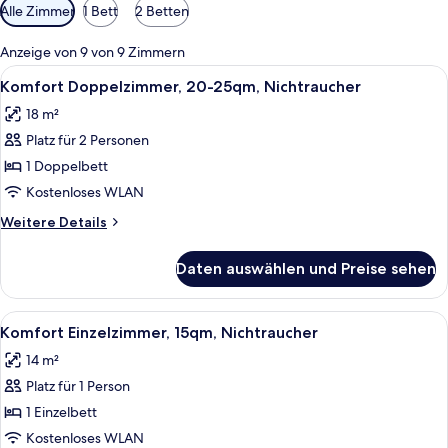
Verfügbare
Alle Zimmer
1 Bett
2 Betten
Filter
für
Anzeige von 9 von 9 Zimmern
Zimmer
Alle
Ein modernes Hotelzimmer mit einem g
6
Komfort Doppelzimmer, 20-25qm, Nichtraucher
Fotos
18 m²
für
Platz für 2 Personen
Komfort
Doppelzimmer,
1 Doppelbett
20-
Kostenloses WLAN
25qm,
Weitere
Weitere Details
Nichtraucher
Details
anzeigen
für
Daten auswählen und Preise sehen
Komfort
Doppelzimmer,
20-
Alle
Ein modernes Hotelzimmer mit Bett, N
6
25qm,
Komfort Einzelzimmer, 15qm, Nichtraucher
Fotos
Nichtraucher
14 m²
für
Platz für 1 Person
Komfort
Einzelzimmer,
1 Einzelbett
15qm,
Kostenloses WLAN