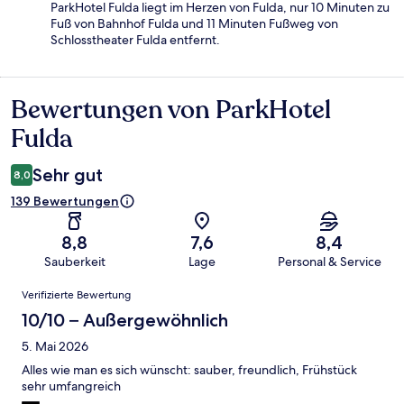
ParkHotel Fulda liegt im Herzen von Fulda, nur 10 Minuten zu
Fuß von Bahnhof Fulda und 11 Minuten Fußweg von
Schlosstheater Fulda entfernt.
Bewertungen von ParkHotel
Bewertungen
Fulda
Sehr gut
8,0
139 Bewertungen
8,8
7,6
8,4
Sauberkeit
Lage
Personal & Service
Bewertungen
Verifizierte Bewertung
10/10 – Außergewöhnlich
5. Mai 2026
Alles wie man es sich wünscht: sauber, freundlich, Frühstück
sehr umfangreich