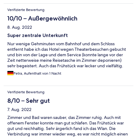
einigermaßen ruhig, da Hauptstraße und Gäste im Hof laut
waren.
Verifizierte Bewertung
10/10 – Außergewöhnlich
8. Aug. 2022
Super zentrale Unterkunft
Nur wenige Gehminuten vom Bahnhof und dem Schloss
entfernt habe ich das Hotel wegen Theaterbesuchen gebucht
und bin von der Lage und dem Service (konnte lange vor der
Zeit netterweise meine Reisetasche im Zimmer deponieren)
sehr begeistert. Auch das Frühstück war lecker und vielfältig.
Ich komme gern wieder.
Petra, Aufenthalt von 1 Nacht
Verifizierte Bewertung
8/10 – Sehr gut
7. Aug. 2022
Zimmer und Bad waren sauber, das Zimmer ruhig. Auch mit
offenem Fenster konnte man gut schlafen. Das Frühstück war
gut und reichhaltig. Sehr ärgerlich fand ich das Wlan. Die
Verbindung war immer wieder weg, es war nicht möglich einen