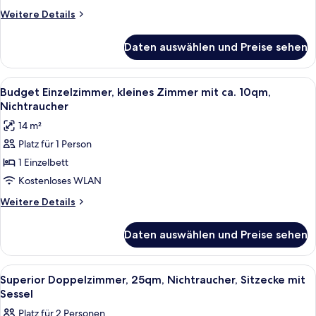
Nichtraucher
Weitere
Weitere Details
anzeigen
Details
für
Daten auswählen und Preise sehen
Komfort
Einzelzimmer,
15qm,
Alle
Ein Hotelzimmer mit einem Bett, eine
3
Nichtraucher
Budget Einzelzimmer, kleines Zimmer mit ca. 10qm,
Fotos
Nichtraucher
für
14 m²
Budget
Platz für 1 Person
Einzelzimmer,
1 Einzelbett
kleines
Zimmer
Kostenloses WLAN
mit
Weitere
Weitere Details
ca.
Details
für
10qm,
Daten auswählen und Preise sehen
Budget
Nichtraucher
Einzelzimmer,
anzeigen
kleines
Alle
Ein Hotelzimmer mit einem hölzernen K
3
Zimmer
Superior Doppelzimmer, 25qm, Nichtraucher, Sitzecke mit
Fotos
mit
Sessel
ca.
für
Platz für 2 Personen
10qm,