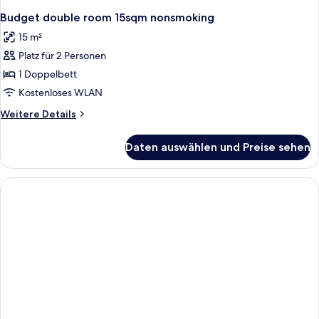
Budget double room 15sqm nonsmoking
15 m²
Platz für 2 Personen
1 Doppelbett
Kostenloses WLAN
Weitere
Weitere Details
Details
für
Daten auswählen und Preise sehen
Budget
double
room
15sqm
nonsmoking