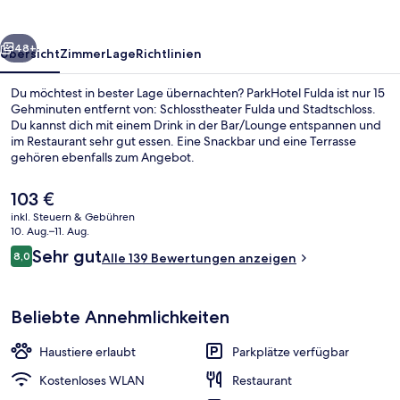
rück
Weiter
48+
Übersicht
Zimmer
Lage
Richtlinien
Du möchtest in bester Lage übernachten? ParkHotel Fulda ist nur 15
Gehminuten entfernt von: Schlosstheater Fulda und Stadtschloss.
Du kannst dich mit einem Drink in der Bar/Lounge entspannen und
im Restaurant sehr gut essen. Eine Snackbar und eine Terrasse
gehören ebenfalls zum Angebot.
Der
103 €
aktuelle
inkl. Steuern & Gebühren
Preis
10. Aug.–11. Aug.
Bar (in der Unterkunft)
beträgt
Bewertungen
Sehr gut
8,0
Alle 139 Bewertungen anzeigen
103 €.
8,0 von 10.
Beliebte Annehmlichkeiten
Haustiere erlaubt
Parkplätze verfügbar
Kostenloses WLAN
Restaurant