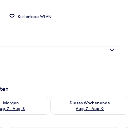
Kostenloses WLAN
o, eigenes Bad | Blick vom Balkon
aten
 - Aug. 7.
 Verfügbarkeit für morgen, Aug. 7 - Aug. 8.
Überprüfe die Verfügbarkeit für dies
Morgen
Dieses Wochenende
ug. 7 - Aug. 8
Aug. 7 - Aug. 9