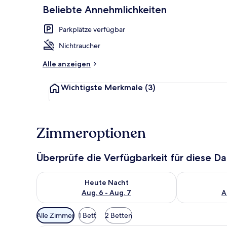
Beliebte Annehmlichkeiten
Parkplätze verfügbar
Deluxe-Studi
Nichtraucher
Alle anzeigen
Wichtigste Merkmale
(3)
Zimmeroptionen
Überprüfe die Verfügbarkeit für diese D
Überprüfe die Verfügbarkeit für heute Nacht, Aug. 6
Überprüfe die
Heute Nacht
Aug. 6 - Aug. 7
A
Verfügbare
Alle Zimmer
1 Bett
2 Betten
Filter