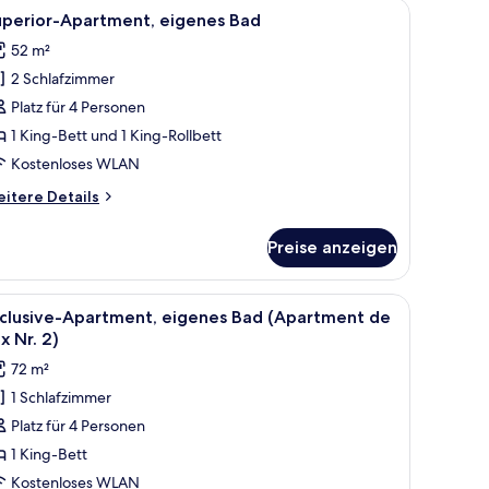
en Sessel und einem Fenster mit Vorhängen.
le
Ein modernes Badezimmer mit Toilette, Wasc
8
uperior-Apartment, eigenes Bad
otos
52 m²
ür
2 Schlafzimmer
uperior-
partment,
Platz für 4 Personen
igenes
1 King-Bett und 1 King-Rollbett
ad
Kostenloses WLAN
nzeigen
itere
itere Details
tails
r
Preise anzeigen
perior-
artment,
genes
mpe sind ebenfalls zu sehen. Große Fenster mit Vorhängen bieten Blick ins
len, Blick auf eine Kirche mit einem hohen Kirchturm und umliegende Gebäud
le
Ein blaues Sofa, ein weißer Tisch mit einer O
9
ad
xclusive-Apartment, eigenes Bad (Apartment de
otos
x Nr. 2)
ür
72 m²
xclusive-
1 Schlafzimmer
partment,
Platz für 4 Personen
igenes
ad
1 King-Bett
Apartment
Kostenloses WLAN