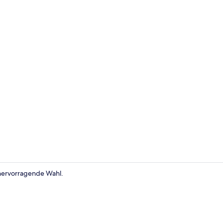
Exclusive-Ap
 hervorragende Wahl.
Exclusive-Ap