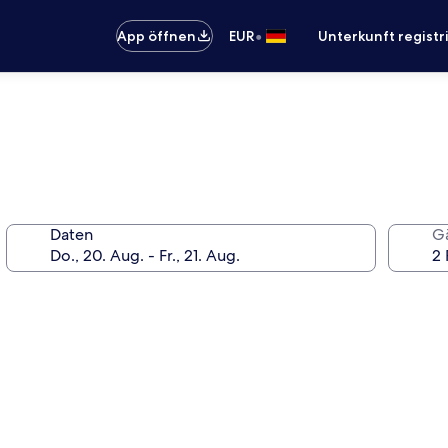
•
App öffnen
EUR
Unterkunft registr
Daten
G