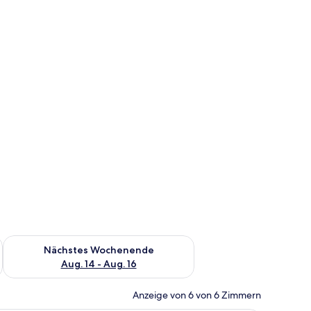
es Wochenende, Aug. 7 - Aug. 9.
Überprüfe die Verfügbarkeit für nächstes Wochenende, Aug. 1
Nächstes Wochenende
Aug. 14 - Aug. 16
Anzeige von 6 von 6 Zimmern