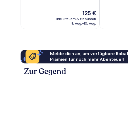
10,
10,
Hervorragend,
Sehr
Der
125 €
280
gut,
Preis
Bewertungen
764
inkl. Steuern & Gebühren
beträgt
Bewertungen
9. Aug.–10. Aug.
125 €
Melde dich an, um verfügbare Rabat
Prämien für noch mehr Abenteuer!
Zur Gegend