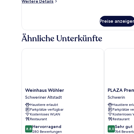
Weitere
Weitere Details
Details
für
Superior-
Preise anzeige
Studio,
eigenes
Bad
Ähnliche Unterkünfte
Weinhaus Wöhler
PLAZA Premi
Weinhaus
PLAZA
Weinhaus Wöhler
PLAZA Prem
Wöhler
Premium
Schweriner Altstadt
Schwerin
Schweriner
Schwerin
Haustiere erlaubt
Haustiere erl
Altstadt
Schwerin
Parkplätze verfügbar
Parkplätze v
Kostenloses WLAN
Kostenloses
Restaurant
Restaurant
8.8
8.0
Hervorragend
Sehr gut
8,8
8,0
von
von
280 Bewertungen
764 Bewert