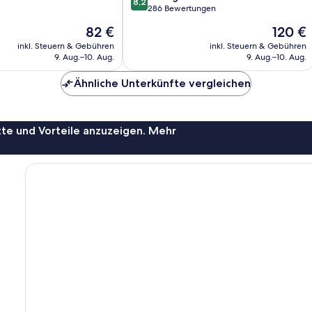
8,2
von
286 Bewertungen
10,
Der
Der
82 €
120 €
Sehr
Preis
Preis
gut,
inkl. Steuern & Gebühren
inkl. Steuern & Gebühren
beträgt
beträgt
9. Aug.–10. Aug.
9. Aug.–10. Aug.
286
82 €
120 €
Bewertungen
Ähnliche Unterkünfte vergleichen
te und Vorteile anzuzeigen. Mehr