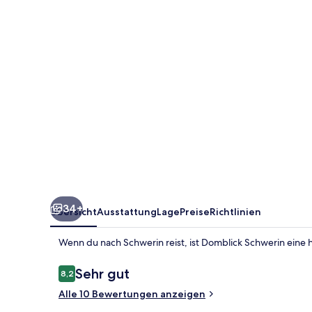
34+
Übersicht
Ausstattung
Lage
Preise
Richtlinien
Wenn du nach Schwerin reist, ist Domblick Schwerin eine
Bewertungen
Sehr gut
8,2
8,2 von 10.
Alle 10 Bewertungen anzeigen