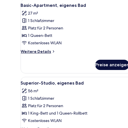
Alle
Ein modernes Badezimmer mit 
für
4
Basic-Apartment, eigenes Bad
Fotos
Zimmer
27 m²
für
1 Schlafzimmer
Basic-
Apartment,
Platz für 2 Personen
eigenes
1 Queen-Bett
Bad
Kostenloses WLAN
anzeigen
Weitere
Weitere Details
Details
für
Preise anzeige
Basic-
Apartment,
eigenes
Alle
Ein modernes Wohnzimmer mit S
6
Bad
Superior-Studio, eigenes Bad
Fotos
56 m²
für
1 Schlafzimmer
Superior-
Studio,
Platz für 2 Personen
eigenes
1 King-Bett und 1 Queen-Rollbett
Bad
Kostenloses WLAN
anzeigen