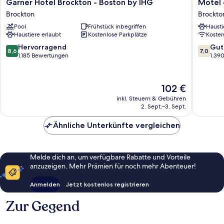
Garner
Motel
Garner Hotel Brockton - Boston by IHG
Motel 
Hotel
6
Brockton
Brockto
Brockton
Brockto
Pool
Frühstück inbegriffen
Hausti
-
MA
Haustiere erlaubt
Kostenlose Parkplätze
Koste
Boston
Brockto
by
8.6
7.0
Hervorragend
Gut
8,6
7,0
IHG
von
von
1.185 Bewertungen
1.39
Brockton
10,
10,
Hervorragend,
Gut,
1.185
1.390
Der
102 €
Bewertungen
Bewert
Preis
inkl. Steuern & Gebühren
beträgt
2. Sept.–3. Sept.
102 €
Ähnliche Unterkünfte vergleichen
Melde dich an, um verfügbare Rabatte und Vorteile
anzuzeigen. Mehr Prämien für noch mehr Abenteuer!
Anmelden
Jetzt kostenlos registrieren
Zur Gegend