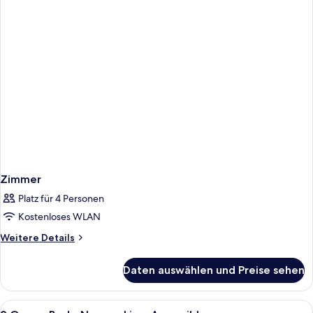
Nichtraucher
Zimmer
Platz für 4 Personen
Kostenloses WLAN
Weitere
Weitere Details
Details
für
Daten auswählen und Preise sehen
Zimmer
Alle
Hochwertige Bettwaren, Zimmersafe, S
1