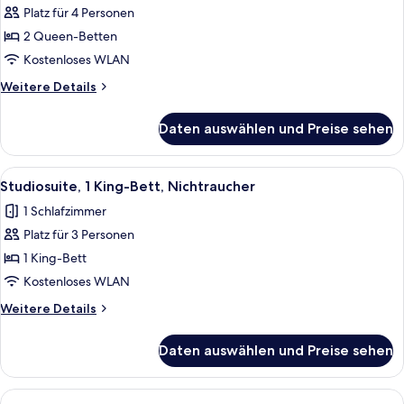
Platz für 4 Personen
Zimmer,
2 Queen-
2 Queen-Betten
Betten,
Kostenloses WLAN
barrierefrei,
Weitere
Weitere Details
Nichtraucher
Details
anzeigen
für
Daten auswählen und Preise sehen
Zimmer,
2 Queen-
Betten,
Alle
Ein Hotelzimmer mit einem Bett, einem
2
barrierefrei,
Studiosuite, 1 King-Bett, Nichtraucher
Fotos
Nichtraucher
1 Schlafzimmer
für
Platz für 3 Personen
Studiosuite,
1 King-
1 King-Bett
Bett,
Kostenloses WLAN
Nichtraucher
Weitere
Weitere Details
anzeigen
Details
für
Daten auswählen und Preise sehen
Studiosuite,
1 King-
Bett,