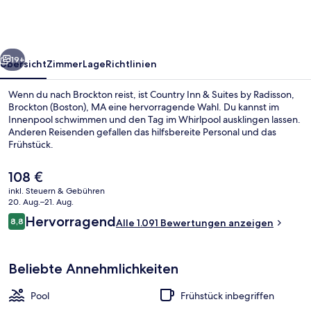
Suites
by
Radisson,
rück
Weiter
Brockton
19+
Übersicht
Zimmer
Lage
Richtlinien
(Boston),
Wenn du nach Brockton reist, ist Country Inn & Suites by Radisson,
MA
Brockton (Boston), MA eine hervorragende Wahl. Du kannst im
Innenpool schwimmen und den Tag im Whirlpool ausklingen lassen.
Anderen Reisenden gefallen das hilfsbereite Personal und das
Frühstück.
Der
108 €
aktuelle
inkl. Steuern & Gebühren
Preis
20. Aug.–21. Aug.
Außenbereich
beträgt
Bewertungen
Hervorragend
8,8
Alle 1.091 Bewertungen anzeigen
108 €.
8,8 von 10.
Beliebte Annehmlichkeiten
Pool
Frühstück inbegriffen