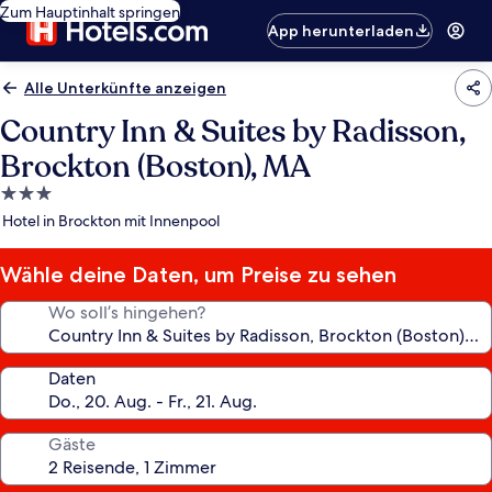
Zum Hauptinhalt springen
App herunterladen
Alle Unterkünfte anzeigen
Country Inn & Suites by Radisson,
Brockton (Boston), MA
3.0-
Sterne-
Hotel in Brockton mit Innenpool
Unterkunft
Wähle deine Daten, um Preise zu sehen
Wo soll’s hingehen?
Daten
Gäste