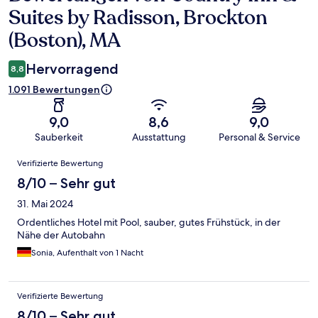
Suites by Radisson, Brockton
(Boston), MA
Hervorragend
8,8
1.091 Bewertungen
9,0
8,6
9,0
Sauberkeit
Ausstattung
Personal & Service
Bewertungen
Verifizierte Bewertung
8/10 – Sehr gut
31. Mai 2024
Ordentliches Hotel mit Pool, sauber, gutes Frühstück, in der
Nähe der Autobahn
Sonia, Aufenthalt von 1 Nacht
Verifizierte Bewertung
8/10 – Sehr gut