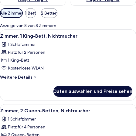
Verfügbare
Alle Zimmer
1 Bett
2 Betten
Filter
für
Anzeige von 8 von 8 Zimmern
Zimmer
Alle
Ein Hotelzimmer mit einem großen Bet
2
Zimmer, 1 King-Bett, Nichtraucher
Fotos
1 Schlafzimmer
für
Platz für 2 Personen
Zimmer,
1 King-
1 King-Bett
Bett,
Kostenloses WLAN
Nichtraucher
Weitere
Weitere Details
anzeigen
Details
für
Daten auswählen und Preise sehen
Zimmer,
1 King-
Bett,
Alle
Ein Hotelzimmer mit zwei Betten, ein
2
Nichtraucher
Zimmer, 2 Queen-Betten, Nichtraucher
Fotos
1 Schlafzimmer
für
Platz für 4 Personen
Zimmer,
2 Queen-
2 Queen-Betten