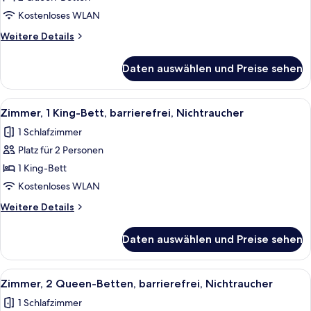
Betten,
Kostenloses WLAN
Nichtraucher
Weitere
Weitere Details
anzeigen
Details
für
Daten auswählen und Preise sehen
Zimmer,
2 Queen-
Betten,
Alle
Ein Hotelzimmer mit einem großen Bet
2
Nichtraucher
Zimmer, 1 King-Bett, barrierefrei, Nichtraucher
Fotos
1 Schlafzimmer
für
Platz für 2 Personen
Zimmer,
1 King-
1 King-Bett
Bett,
Kostenloses WLAN
barrierefrei,
Weitere
Weitere Details
Nichtraucher
Details
anzeigen
für
Daten auswählen und Preise sehen
Zimmer,
1 King-
Bett,
Alle
Ein Hotelzimmer mit zwei Betten, ein
2
barrierefrei,
Zimmer, 2 Queen-Betten, barrierefrei, Nichtraucher
Fotos
Nichtraucher
1 Schlafzimmer
für