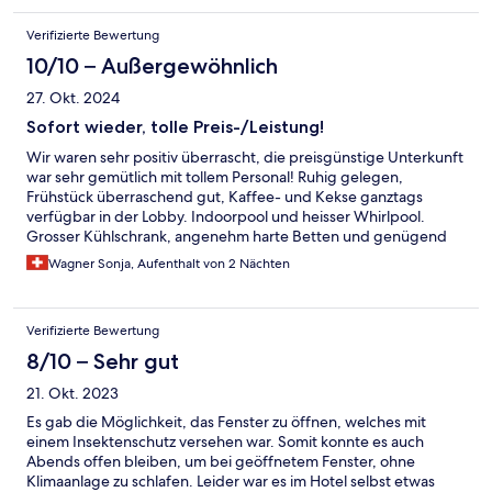
Verifizierte Bewertung
10/10 – Außergewöhnlich
27. Okt. 2024
Sofort wieder, tolle Preis-/Leistung!
Wir waren sehr positiv überrascht, die preisgünstige Unterkunft
war sehr gemütlich mit tollem Personal! Ruhig gelegen,
Frühstück überraschend gut, Kaffee- und Kekse ganztags
verfügbar in der Lobby. Indoorpool und heisser Whirlpool.
Grosser Kühlschrank, angenehm harte Betten und genügend
Ablageflächen. 15 Autominuten von der Bostoner U-Bahn
Wagner Sonja, Aufenthalt von 2 Nächten
"Braintree" entfernt. Günstige Verkehrsanbindung nach Boston.
Verifizierte Bewertung
8/10 – Sehr gut
21. Okt. 2023
Es gab die Möglichkeit, das Fenster zu öffnen, welches mit
einem Insektenschutz versehen war. Somit konnte es auch
Abends offen bleiben, um bei geöffnetem Fenster, ohne
Klimaanlage zu schlafen. Leider war es im Hotel selbst etwas