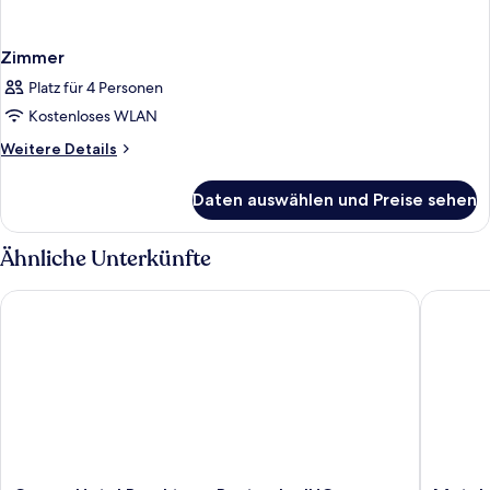
Zimmer
Platz für 4 Personen
Kostenloses WLAN
Weitere
Weitere Details
Details
für
Daten auswählen und Preise sehen
Zimmer
Ähnliche Unterkünfte
Garner Hotel Brockton - Boston by IHG
Motel 6 