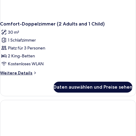
Comfort-Doppelzimmer (2 Adults and 1 Child)
30 m²
1 Schlafzimmer
Platz für 3 Personen
2 King-Betten
Kostenloses WLAN
Weitere
Weitere Details
Details
für
Daten auswählen und Preise sehen
Comfort-
Doppelzimmer
(2
Adults
and
1
Child)