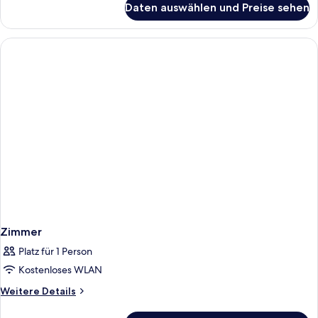
Daten auswählen und Preise sehen
Classic-
Doppelzimmer
(3
Adults)
Zimmer
Platz für 1 Person
Kostenloses WLAN
Weitere
Weitere Details
Details
für