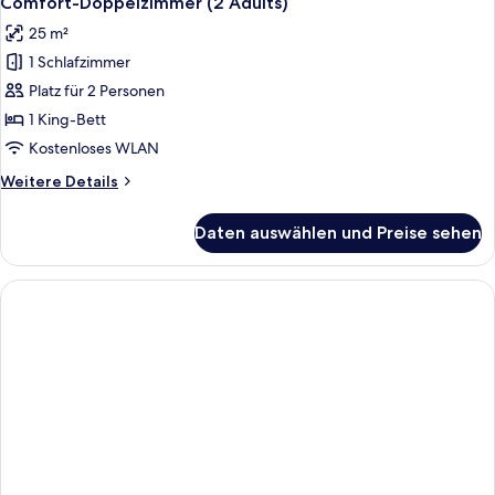
Comfort-Doppelzimmer (2 Adults)
25 m²
1 Schlafzimmer
Platz für 2 Personen
1 King-Bett
Kostenloses WLAN
Weitere
Weitere Details
Details
für
Daten auswählen und Preise sehen
Comfort-
Doppelzimmer
(2
Adults)