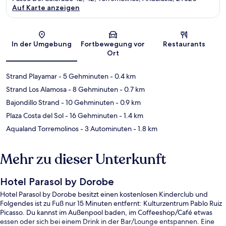
Auf Karte anzeigen
Karte
In der Umgebung
Fortbewegung vor
Restaurants
Ort
Strand Playamar
- 5 Gehminuten
- 0.4 km
Strand Los Alamosa
- 8 Gehminuten
- 0.7 km
Bajondillo Strand
- 10 Gehminuten
- 0.9 km
Plaza Costa del Sol
- 16 Gehminuten
- 1.4 km
Aqualand Torremolinos
- 3 Autominuten
- 1.8 km
Mehr zu dieser Unterkunft
Hotel Parasol by Dorobe
Hotel Parasol by Dorobe besitzt einen kostenlosen Kinderclub und
Folgendes ist zu Fuß nur 15 Minuten entfernt: Kulturzentrum Pablo Ruiz
Picasso. Du kannst im Außenpool baden, im Coffeeshop/Café etwas
essen oder sich bei einem Drink in der Bar/Lounge entspannen. Eine