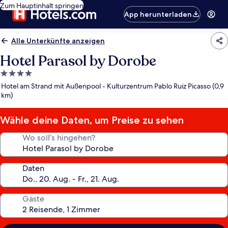
Zum Hauptinhalt springen
App herunterladen
Alle Unterkünfte anzeigen
Hotel Parasol by Dorobe
4.0-
Sterne-
Hotel am Strand mit Außenpool - Kulturzentrum Pablo Ruiz Picasso (0,9
Unterkunft
km)
Wähle deine Daten, um Preise zu sehen
Wo soll’s hingehen?
Daten
Gäste