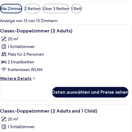
Verfügbare
Alle Zimmer
2 Betten
Über 3 Betten
1 Bett
Filter
für
Anzeige von 13 von 13 Zimmern
Zimmer
Alle
Ein Hotelzimmer mit einem Bett, Holzv
1
Classic-Doppelzimmer (2 Adults)
Fotos
25 m²
für
1 Schlafzimmer
Classic-
Doppelzimmer
Platz für 2 Personen
(2
2 Einzelbetten
Adults)
Kostenloses WLAN
anzeigen
Weitere
Weitere Details
Details
für
Daten auswählen und Preise sehen
Classic-
Doppelzimmer
(2
Alle
Ein Hotelzimmer mit einem Bett, Holzv
1
Adults)
Classic-Doppelzimmer (2 Adults and 1 Child)
Fotos
25 m²
für
1 Schlafzimmer
Classic-