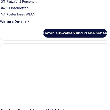
Meerblick
Platz für 2 Personen
anzeigen
2 Einzelbetten
Kostenloses WLAN
Weitere
Weitere Details
Details
für
Daten auswählen und Preise sehen
Classic-
Doppelzimmer,
Meerblick