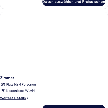
Daten auswählen und Preise sehen
Zimmer
Zimmer
Platz für 4 Personen
Kostenloses WLAN
Weitere
Weitere Details
Details
für