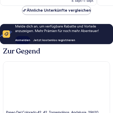
6. Sept.–7. Sept.
1.363
Bewert
109 €
Bewertungen
Ähnliche Unterkünfte vergleichen
Melde dich an, um verfügbare Rabatte und Vorteile
anzuzeigen. Mehr Prämien für noch mehr Abenteuer!
Anmelden
Jetzt kostenlos registrieren
Zur Gegend
Paseo Del Colorado 42, 42, Torremolinos, Andalusia, 29620