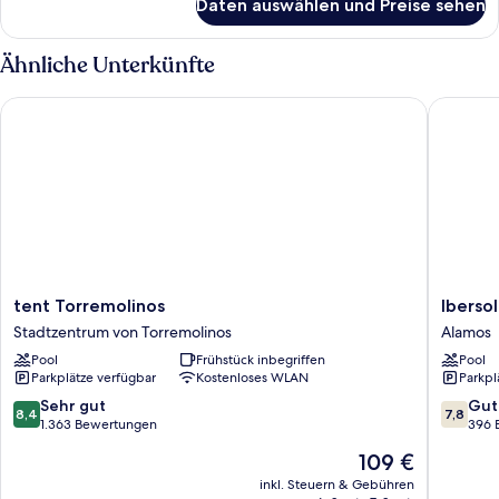
Daten auswählen und Preise sehen
Zimmer
Ähnliche Unterkünfte
tent Torremolinos
Ibersol 
tent
Ibersol
tent Torremolinos
Iberso
Torremolinos
Torremo
Stadtzentrum von Torremolinos
Alamos
Stadtzentrum
Beach
Pool
Frühstück inbegriffen
Pool
von
Alamos
Parkplätze verfügbar
Kostenloses WLAN
Parkpl
Torremolinos
8.4
7.8
Sehr gut
Gut
8,4
7,8
von
von
1.363 Bewertungen
396 
10,
10,
Der
109 €
Sehr
Gut,
Preis
gut,
396
inkl. Steuern & Gebühren
beträgt