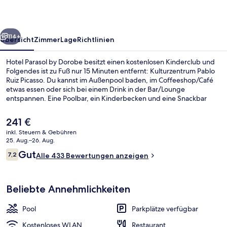
rück
Weiter
114+
Übersicht
Zimmer
Lage
Richtlinien
Hotel Parasol by Dorobe besitzt einen kostenlosen Kinderclub und
Folgendes ist zu Fuß nur 15 Minuten entfernt: Kulturzentrum Pablo
Ruiz Picasso. Du kannst im Außenpool baden, im Coffeeshop/Café
etwas essen oder sich bei einem Drink in der Bar/Lounge
entspannen. Eine Poolbar, ein Kinderbecken und eine Snackbar
gehören ebenfalls zum Angebot.
Der
241 €
aktuelle
inkl. Steuern & Gebühren
Preis
25. Aug.–26. Aug.
Blick von der Unterkunft
beträgt
Bewertungen
Gut
7,2
Alle 433 Bewertungen anzeigen
241 €.
7,2 von 10.
Beliebte Annehmlichkeiten
Pool
Parkplätze verfügbar
Kostenloses WLAN
Restaurant