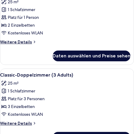
25 m²
für
1 Schlafzimmer
Classic-
Doppelzimmer
Platz für 1 Person
zur
2 Einzelbetten
Einzelnutzung
Kostenloses WLAN
anzeigen
Weitere
Weitere Details
Details
für
Daten auswählen und Preise sehen
Classic-
Doppelzimmer
zur
Alle
Ein Hotelzimmer mit einem Bett, Holzv
1
Einzelnutzung
Classic-Doppelzimmer (3 Adults)
Fotos
25 m²
für
1 Schlafzimmer
Classic-
Doppelzimmer
Platz für 3 Personen
(3
3 Einzelbetten
Adults)
Kostenloses WLAN
anzeigen
Weitere
Weitere Details
Details
für