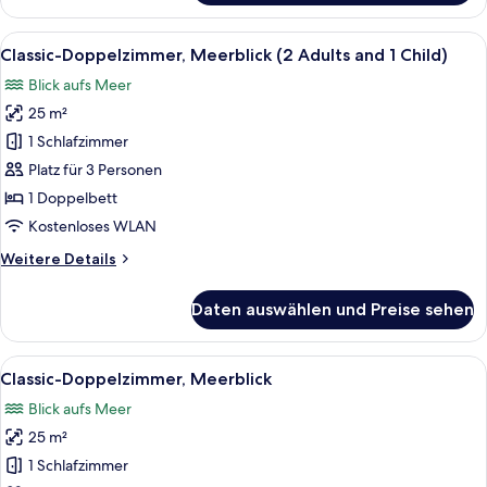
Doppelzimmer,
Meerblick
Alle
Ein Hotelzimmer mit einem Bett, Holzv
1
Classic-Doppelzimmer, Meerblick (2 Adults and 1 Child)
Fotos
Blick aufs Meer
für
25 m²
Classic-
Doppelzimmer,
1 Schlafzimmer
Meerblick
Platz für 3 Personen
(2
1 Doppelbett
Adults
Kostenloses WLAN
and
Weitere
Weitere Details
1
Details
Child)
für
Daten auswählen und Preise sehen
anzeigen
Classic-
Doppelzimmer,
Meerblick
Alle
Ein Hotelzimmer mit einem Bett, Holzv
1
(2
Classic-Doppelzimmer, Meerblick
Fotos
Adults
Blick aufs Meer
and
für
1
25 m²
Classic-
Child)
Doppelzimmer,
1 Schlafzimmer