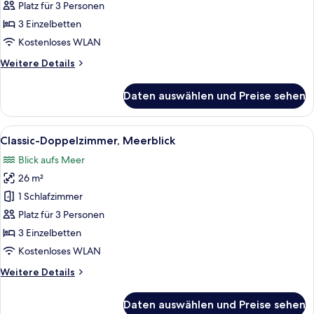
Doppelzimmer
Platz für 3 Personen
(2
3 Einzelbetten
Adults
Kostenloses WLAN
and
Weitere
Weitere Details
1
Details
Child)
für
Daten auswählen und Preise sehen
Classic-
anzeigen
Doppelzimmer
(2
Alle
Ein Hotelzimmer mit einem Bett, Holzv
1
Adults
Classic-Doppelzimmer, Meerblick
Fotos
and
Blick aufs Meer
1
für
Child)
26 m²
Classic-
Doppelzimmer,
1 Schlafzimmer
Meerblick
Platz für 3 Personen
anzeigen
3 Einzelbetten
Kostenloses WLAN
Weitere
Weitere Details
Details
für
Daten auswählen und Preise sehen
Classic-