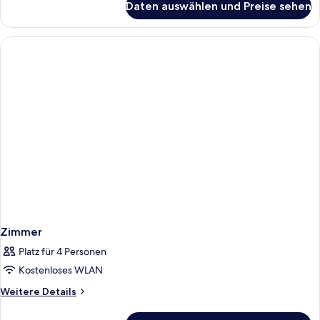
Daten auswählen und Preise sehen
Zimmer
Zimmer
Platz für 4 Personen
Kostenloses WLAN
Weitere
Weitere Details
Details
für