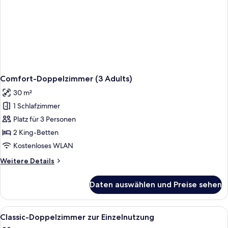
Comfort-Doppelzimmer (3 Adults)
30 m²
1 Schlafzimmer
Platz für 3 Personen
2 King-Betten
Kostenloses WLAN
Weitere
Weitere Details
Details
für
Daten auswählen und Preise sehen
Comfort-
Doppelzimmer
(3
Alle
Ein Hotelzimmer mit einem Bett, Holzv
1
Adults)
Classic-Doppelzimmer zur Einzelnutzung
Fotos