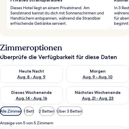
Dieses Hotel liegt an einem Privatstrand. Am
In 3 Res
Sandstrand kannst du dich mit Sonnenschirmen und
während 
Handtüchern entspannen, während die Strandbar
für abe
erfrischende Getränke serviert.
beginnt
Zimmeroptionen
Überprüfe die Verfügbarkeit für diese Daten
Überprüfe die Verfügbarkeit für heute Nacht, Aug. 8 - Aug. 9.
Überprüfe die Verfügbarkeit f
Heute Nacht
Morgen
Aug. 8 - Aug. 9
Aug. 9 - Aug. 10
Überprüfe die Verfügbarkeit für dieses Wochenende, Aug. 14 -
Überprüfe die Verfügbarkeit f
Dieses Wochenende
Nächstes Wochenende
Aug. 14 - Aug. 16
Aug. 21 - Aug. 23
Verfügbare
Alle Zimmer
1 Bett
2 Betten
Über 3 Betten
Filter
für
Anzeige von 5 von 5 Zimmern
Zimmer
Ein Hotelzimmer mit Bett, Schreibtisch