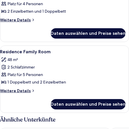
anzeigen
Platz für 4 Personen
2 Einzelbetten und 1 Doppelbett
Weitere
Weitere Details
Details
für
Daten auswählen und Preise sehen
Familien-
Suite
Alle
Ein modernes Hotelzimmer mit einem gr
11
Residence Family Room
Fotos
48 m²
für
2 Schlafzimmer
Residence
Family
Platz für 5 Personen
Room
1 Doppelbett und 2 Einzelbetten
anzeigen
Weitere
Weitere Details
Details
für
Daten auswählen und Preise sehen
Residence
Family
Room
Ähnliche Unterkünfte