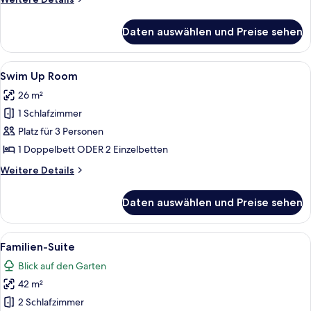
Details
für
Daten auswählen und Preise sehen
Standart
Sea
View
Alle
Ein Hotelzimmer mit Bett, Schreibtisch
8
Room
Swim Up Room
Fotos
26 m²
für
1 Schlafzimmer
Swim
Up
Platz für 3 Personen
Room
1 Doppelbett ODER 2 Einzelbetten
anzeigen
Weitere
Weitere Details
Details
für
Daten auswählen und Preise sehen
Swim
Up
Room
Alle
Ein Hotelzimmer mit einem Bett, eine
10
Familien-Suite
Fotos
Blick auf den Garten
für
42 m²
Familien-
Suite
2 Schlafzimmer