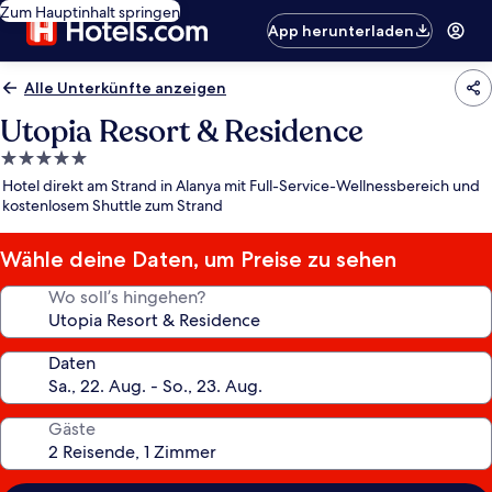
Zum Hauptinhalt springen
App herunterladen
Alle Unterkünfte anzeigen
Utopia Resort & Residence
5.0-
Sterne-
Hotel direkt am Strand in Alanya mit Full-Service-Wellnessbereich und
Unterkunft
kostenlosem Shuttle zum Strand
Wähle deine Daten, um Preise zu sehen
Wo soll’s hingehen?
Daten
Gäste