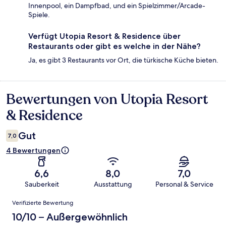
Innenpool, ein Dampfbad, und ein Spielzimmer/Arcade-
Spiele.
Verfügt Utopia Resort & Residence über
Restaurants oder gibt es welche in der Nähe?
Ja, es gibt 3 Restaurants vor Ort, die türkische Küche bieten.
Bewertungen von Utopia Resort
Bewertungen
& Residence
Gut
7,0
4 Bewertungen
6,6
8,0
7,0
Sauberkeit
Ausstattung
Personal & Service
Bewertungen
Verifizierte Bewertung
10/10 – Außergewöhnlich