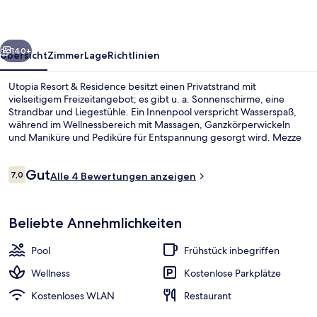
rück
Weiter
140+
Übersicht
Zimmer
Lage
Richtlinien
Utopia Resort & Residence besitzt einen Privatstrand mit
vielseitigem Freizeitangebot; es gibt u. a. Sonnenschirme, eine
Strandbar und Liegestühle. Ein Innenpool verspricht Wasserspaß,
während im Wellnessbereich mit Massagen, Ganzkörperwickeln
und Maniküre und Pediküre für Entspannung gesorgt wird. Mezze
Restaurant ist auf türkische Küche spezialisiert und eines von
insgesamt 3 Restaurants und 4 Bars/Lounges. Weitere Highlights
Bewertungen
Gut
wie ein kostenloser Kinderclub, eine Poolbar und
7,0
Alle 4 Bewertungen anzeigen
7,0 von 10.
Fitnessmöglichkeiten sprechen für dieses Hotel im luxuriösen Stil.
Außenbereich
Beliebte Annehmlichkeiten
Pool
Frühstück inbegriffen
Wellness
Kostenlose Parkplätze
Kostenloses WLAN
Restaurant