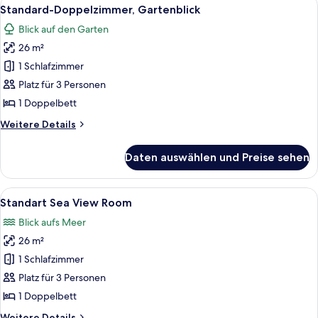
Alle
10
Standard-Doppelzimmer, Gartenblick
Fotos
Blick auf den Garten
für
26 m²
Standard-
Doppelzimmer,
1 Schlafzimmer
Gartenblick
Platz für 3 Personen
anzeigen
1 Doppelbett
Weitere
Weitere Details
Details
für
Daten auswählen und Preise sehen
Standard-
Doppelzimmer,
Gartenblick
Alle
Ein Hotelzimmer mit einem großen Bett
10
Standart Sea View Room
Fotos
Blick aufs Meer
für
26 m²
Standart
Sea
1 Schlafzimmer
View
Platz für 3 Personen
Room
1 Doppelbett
anzeigen
Weitere
Weitere Details