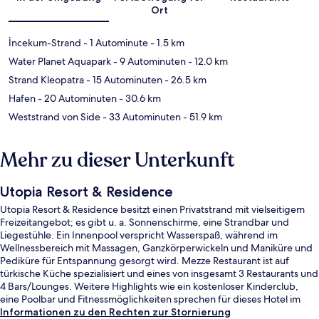
Ort
İncekum-Strand
- 1 Autominute
- 1.5 km
Water Planet Aquapark
- 9 Autominuten
- 12.0 km
Strand Kleopatra
- 15 Autominuten
- 26.5 km
Hafen
- 20 Autominuten
- 30.6 km
Weststrand von Side
- 33 Autominuten
- 51.9 km
Mehr zu dieser Unterkunft
Utopia Resort & Residence
Utopia Resort & Residence besitzt einen Privatstrand mit vielseitigem
Freizeitangebot; es gibt u. a. Sonnenschirme, eine Strandbar und
Liegestühle. Ein Innenpool verspricht Wasserspaß, während im
Wellnessbereich mit Massagen, Ganzkörperwickeln und Maniküre und
Pediküre für Entspannung gesorgt wird. Mezze Restaurant ist auf
türkische Küche spezialisiert und eines von insgesamt 3 Restaurants und
4 Bars/Lounges. Weitere Highlights wie ein kostenloser Kinderclub,
eine Poolbar und Fitnessmöglichkeiten sprechen für dieses Hotel im
luxuriösen Stil.
Informationen zu den Rechten zur Stornierung