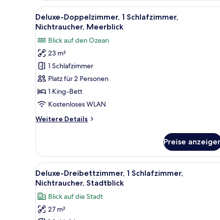
1
Alle
Ein Hotelzimmer mit einem groß
7
Schlafzimmer,
Deluxe-Doppelzimmer, 1 Schlafzimmer,
Fotos
Nichtraucher,
Nichtraucher, Meerblick
Stadtblick
für
Blick auf den Ozean
Deluxe-
23 m²
Doppelzimmer,
1 Schlafzimmer
1
Schlafzimmer,
Platz für 2 Personen
Nichtraucher,
1 King-Bett
Meerblick
Kostenloses WLAN
anzeigen
Weitere
Weitere Details
Details
für
Preise anzeige
Deluxe-
Doppelzimmer,
1
Alle
Allergikerbettwaren, Daunenbe
6
Schlafzimmer,
Deluxe-Dreibettzimmer, 1 Schlafzimmer,
Fotos
Nichtraucher,
Nichtraucher, Stadtblick
Meerblick
für
Blick auf die Stadt
Deluxe-
27 m²
Dreibettzimmer,