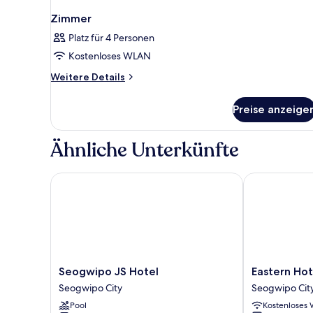
Zimmer
Platz für 4 Personen
Kostenloses WLAN
Weitere
Weitere Details
Details
für
Preise anzeige
Zimmer
Ähnliche Unterkünfte
Seogwipo JS Hotel
Eastern Hotel
Seogwipo
Eastern
Seogwipo JS Hotel
Eastern Hot
JS
Hotel
Seogwipo City
Seogwipo Cit
Hotel
Jeju
Pool
Kostenloses
Seogwipo
Seogwipo