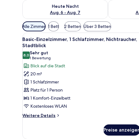
Überprüfe die Verfügbarkeit für heute Nacht, Aug. 6
Überprüfe die
Heute Nacht
Aug. 6 - Aug. 7
A
Verfügbare
Alle Zimmer
1 Bett
2 Betten
Über 3 Betten
Filter
Alle
Ein Hotelzimmer mit Bett, Nach
für
5
Basic-Einzelzimmer, 1 Schlafzimmer, Nichtraucher,
Fotos
Zimmer
Stadtblick
für
Sehr gut
8,0
Basic-
8,0 von 10
(1
1 Bewertung
Einzelzimmer,
Bewertung)
Blick auf die Stadt
1
20 m²
Schlafzimmer,
1 Schlafzimmer
Nichtraucher,
Platz für 1 Person
Stadtblick
1 Komfort-Einzelbett
anzeigen
Kostenloses WLAN
Weitere
Weitere Details
Details
für
Preise anzeige
Basic-
Einzelzimmer,