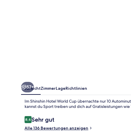
57+
Übersicht
Zimmer
Lage
Richtlinien
Im Shinshin Hotel World Cup übernachte nur 10 Autominut
kannst du Sport treiben und dich auf Gratisleistungen wi
Bewertungen
Sehr gut
8,4
8,4 von 10.
Alle 136 Bewertungen anzeigen