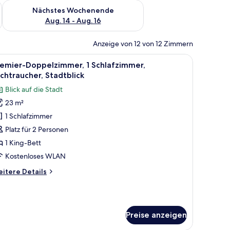
es Wochenende, Aug. 7 - Aug. 9.
Überprüfe die Verfügbarkeit für nächstes Wochenende, Aug. 1
Nächstes Wochenende
Aug. 14 - Aug. 16
Anzeige von 12 von 12 Zimmern
n, Schreibtisch
le
Ein modernes Hotelzimmer mit einem Bett, ei
7
remier-Doppelzimmer, 1 Schlafzimmer,
otos
chtraucher, Stadtblick
ür
Blick auf die Stadt
remier-
23 m²
oppelzimmer,
1 Schlafzimmer
chlafzimmer,
Platz für 2 Personen
ichtraucher,
1 King-Bett
tadtblick
Kostenloses WLAN
nzeigen
itere
itere Details
tails
r
emier-
ppelzimmer,
Preise anzeigen
hlafzimmer,