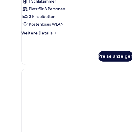
1 Schlafzimmer
1
Schlafzimmer,
Platz für 3 Personen
Nichtraucher,
3 Einzelbetten
Stadtblick
Kostenloses WLAN
anzeigen
Weitere
Weitere Details
Details
für
Deluxe-
Dreibettzimmer,
Preise anzeige
1
Schlafzimmer,
Nichtraucher,
Stadtblick