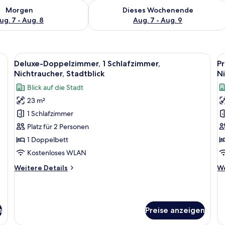
 - Aug. 7.
 Verfügbarkeit für morgen, Aug. 7 - Aug. 8.
Überprüfe die Verfügbarkeit für dies
Morgen
Dieses Wochenende
ug. 7 - Aug. 8
Aug. 7 - Aug. 9
ttisch und kleinem Schreibtisch mit Stuhl.
Alle
Allergikerbettwaren, Daunenbettdecke
Al
5
Deluxe-Doppelzimmer, 1 Schlafzimmer,
P
Fotos
F
Nichtraucher, Stadtblick
Ni
für
f
Blick auf die Stadt
Deluxe-
P
23 m²
Doppelzimmer,
D
1 Schlafzimmer
1
1
Schlafzimmer,
S
Platz für 2 Personen
Nichtraucher,
N
1 Doppelbett
Stadtblick
S
Kostenloses WLAN
anzeigen
a
Weitere
We
Weitere Details
We
Details
De
für
fü
Deluxe-
Pr
Doppelzimmer,
Do
n
Preise anzeigen
1
1
Schlafzimmer,
Sc