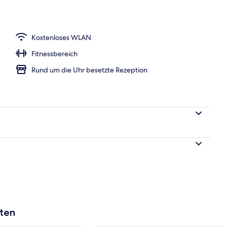
lzimmer, 1 Schlafzimmer, Nichtraucher, Stadtblick | Allergikerbettwaren, D
Kostenloses WLAN
Fitnessbereich
Rund um die Uhr besetzte Rezeption
aten