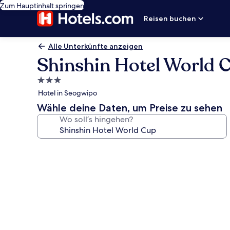
Zum Hauptinhalt springen
Reisen buchen
Alle Unterkünfte anzeigen
Shinshin Hotel World 
3.0-
Sterne-
Hotel in Seogwipo
Unterkunft
Wähle deine Daten, um Preise zu sehen
Wo soll’s hingehen?
Fotogalerie
von
Shinshin
Hotel
World
Cup