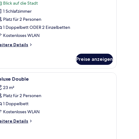
der
Bewertung)
Blick auf die Stadt
1 Schlafzimmer
weibettzimmer,
Platz für 2 Personen
1 Doppelbett ODER 2 Einzelbetten
chlafzimmer,
Kostenloses WLAN
ichtraucher,
itere
tadtblick
itere Details
tails
Run
r
f
Preise anzeigen
luxe-
ouse)
ppel-
er
nzeigen
n, Schreibtisch
le
Allergikerbettwaren, Daunenbettdecken, Schr
3
eluxe Double
otos
eibettzimmer,
23 m²
ür
hlafzimmer,
Platz für 2 Personen
eluxe
chtraucher,
ouble
1 Doppelbett
adtblick
nzeigen
un
Kostenloses WLAN
itere
itere Details
use)
tails
r
luxe