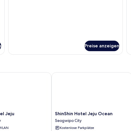
DOUBLE
Do
n
Preise anzeigen
 Jeju
ShinShin Hotel Jeju Ocean
ShinShin
el Jeju
ShinShin Hotel Jeju Ocean
Hotel
y
Seogwipo City
Jeju
 WLAN
Kostenlose Parkplätze
Ocean