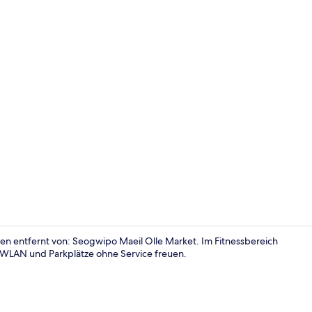
Lobby
en entfernt von: Seogwipo Maeil Olle Market. Im Fitnessbereich
e WLAN und Parkplätze ohne Service freuen.
Premier-Dopp