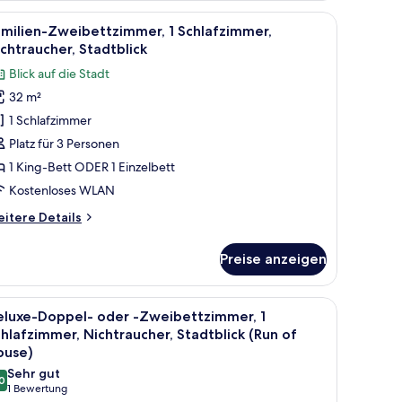
chtraucher,
urch große Fenster.
n, Schreibtisch
le
Ein Hotelzimmer mit drei Betten, einem Schlaf
adtblick
7
milien-Zweibettzimmer, 1 Schlafzimmer,
otos
chtraucher, Stadtblick
ür
Blick auf die Stadt
amilien-
32 m²
weibettzimmer,
1 Schlafzimmer
chlafzimmer,
Platz für 3 Personen
ichtraucher,
1 King-Bett ODER 1 Einzelbett
tadtblick
Kostenloses WLAN
nzeigen
itere
itere Details
tails
r
Preise anzeigen
milien-
eibettzimmer,
 kleinen Tisch und einem Sessel.
le
Ein Hotelzimmer mit Bett, Schreibtisch mit Te
4
hlafzimmer,
eluxe-Doppel- oder -Zweibettzimmer, 1
otos
chtraucher,
hlafzimmer, Nichtraucher, Stadtblick (Run of
adtblick
ür
ouse)
eluxe-
Sehr gut
0
oppel-
8,0 von 10
(1
1 Bewertung