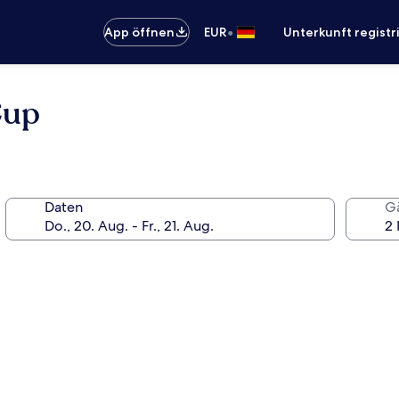
•
App öffnen
EUR
Unterkunft registr
Cup
Daten
G