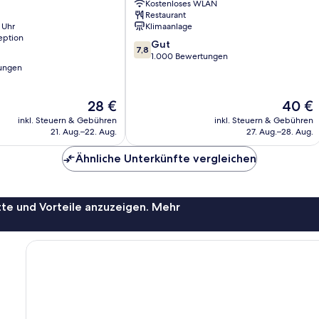
Kostenloses WLAN
Seogwipo
Restaurant
City
 Uhr
Klimaanlage
eption
7.8
Gut
7,8
von
1.000 Bewertungen
ungen
10,
Gut,
1.000
Der
Der
28 €
40 €
Bewertungen
Preis
Preis
inkl. Steuern & Gebühren
inkl. Steuern & Gebühren
beträgt
beträgt
21. Aug.–22. Aug.
27. Aug.–28. Aug.
28 €
40 €
Ähnliche Unterkünfte vergleichen
te und Vorteile anzuzeigen. Mehr