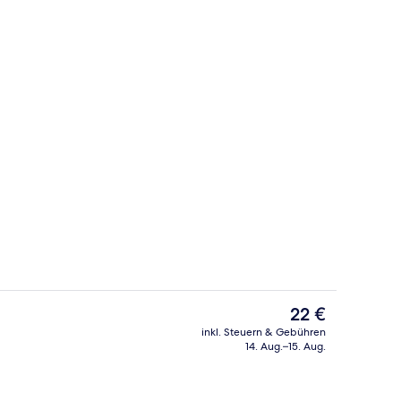
Restaurant
Der
22 €
aktuelle
inkl. Steuern & Gebühren
Preis
14. Aug.–15. Aug.
elzimmer, 1 Schlafzimmer, Nichtraucher, Stadtblick | Allergikerbettwaren, 
Außenbereich
beträgt
22 €.