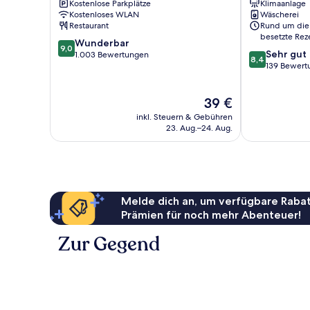
Kostenlose Parkplätze
Klimaanlage
City
City
Kostenloses WLAN
Wäscherei
Restaurant
Rund um die
besetzte Rez
9.0
Wunderbar
9,0
8.4
Sehr gut
von
1.003 Bewertungen
8,4
von
139 Bewert
10,
10,
Wunderbar,
Sehr
1.003
Der
39 €
gut,
Bewertungen
Preis
139
inkl. Steuern & Gebühren
beträgt
Bewertungen
23. Aug.–24. Aug.
39 €
Melde dich an, um verfügbare Rabat
Prämien für noch mehr Abenteuer!
Zur Gegend