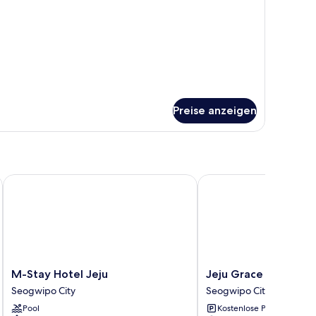
uble
Preise anzeigen
M-Stay Hotel Jeju
Jeju Grace Hotel
M-
Jeju
M-Stay Hotel Jeju
Jeju Grace Hotel
Stay
Grace
Seogwipo City
Seogwipo City
Hotel
Hotel
Pool
Kostenlose Parkplätze
Jeju
Seogwipo