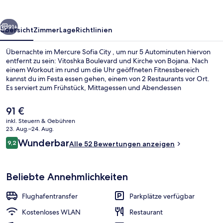
rück
Weiter
91+
Übersicht
Zimmer
Lage
Richtlinien
Übernachte im Mercure Sofia City , um nur 5 Autominuten hiervon
entfernt zu sein: Vitoshka Boulevard und Kirche von Bojana. Nach
einem Workout im rund um die Uhr geöffneten Fitnessbereich
kannst du im Festa essen gehen, einem von 2 Restaurants vor Ort.
Es serviert zum Frühstück, Mittagessen und Abendessen
internationale Küche. Weitere Highlights sind eine Bar/Lounge und
eine Snackbar.
Der
91 €
aktuelle
inkl. Steuern & Gebühren
Preis
23. Aug.–24. Aug.
Außenbereich
beträgt
Bewertungen
Wunderbar
9,2
Alle 52 Bewertungen anzeigen
91 €.
9,2 von 10.
Beliebte Annehmlichkeiten
Flughafentransfer
Parkplätze verfügbar
Kostenloses WLAN
Restaurant