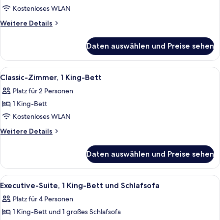
1 King-
Kostenloses WLAN
Bett
Weitere
Weitere Details
anzeigen
Details
für
Daten auswählen und Preise sehen
Privilege,
Zimmer,
1 King-
Alle
Ein großes Bett mit Holz-Kopfteil, ei
2
Bett
Classic-Zimmer, 1 King-Bett
Fotos
Platz für 2 Personen
für
1 King-Bett
Classic-
Zimmer,
Kostenloses WLAN
1 King-
Weitere
Weitere Details
Bett
Details
für
anzeigen
Daten auswählen und Preise sehen
Classic-
Zimmer,
1 King-
Alle
Ein modernes Wohnzimmer mit einem Fl
6
Bett
Executive-Suite, 1 King-Bett und Schlafsofa
Fotos
Platz für 4 Personen
für
1 King-Bett und 1 großes Schlafsofa
Executive-