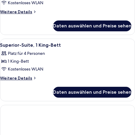
Suite,
Kostenloses WLAN
1 King-
Weitere
Weitere Details
Bett
Details
für
und
Daten auswählen und Preise sehen
Executive-
Schlafsofa
Suite,
anzeigen
1 King-
Alle
Superior-Suite, 1 King-Bett | Hochwer
9
Bett
Superior-Suite, 1 King-Bett
Fotos
und
Platz für 4 Personen
Schlafsofa
für
1 King-Bett
Superior-
Suite,
Kostenloses WLAN
1 King-
Weitere
Weitere Details
Bett
Details
für
anzeigen
Daten auswählen und Preise sehen
Superior-
Suite,
1 King-
Bett