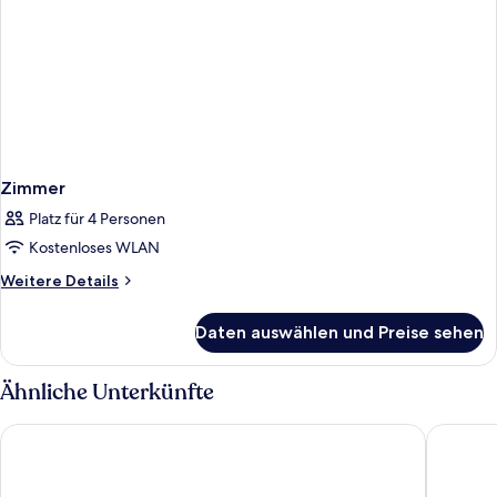
Zimmer
Platz für 4 Personen
Kostenloses WLAN
Weitere
Weitere Details
Details
für
Daten auswählen und Preise sehen
Zimmer
Ähnliche Unterkünfte
Sofia Balkan Palace
Sense Ho