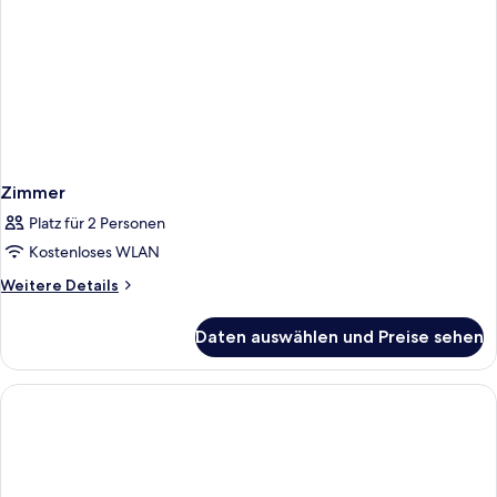
Zimmer
Platz für 2 Personen
Kostenloses WLAN
Weitere
Weitere Details
Details
für
Daten auswählen und Preise sehen
Zimmer