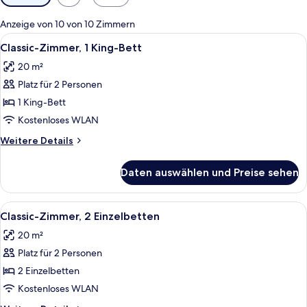
Filter
für
Anzeige von 10 von 10 Zimmern
Zimmer
Alle
Ein großes Bett mit Holz-Kopfteil, ei
6
Classic-Zimmer, 1 King-Bett
Fotos
20 m²
für
Platz für 2 Personen
Classic-
Zimmer,
1 King-Bett
1 King-
Kostenloses WLAN
Bett
Weitere
Weitere Details
anzeigen
Details
für
Daten auswählen und Preise sehen
Classic-
Zimmer,
1 King-
Alle
Ein modernes Hotelzimmer mit zwei Be
6
Bett
Classic-Zimmer, 2 Einzelbetten
Fotos
20 m²
für
Platz für 2 Personen
Classic-
Zimmer,
2 Einzelbetten
2 Einzelbetten
Kostenloses WLAN
anzeigen