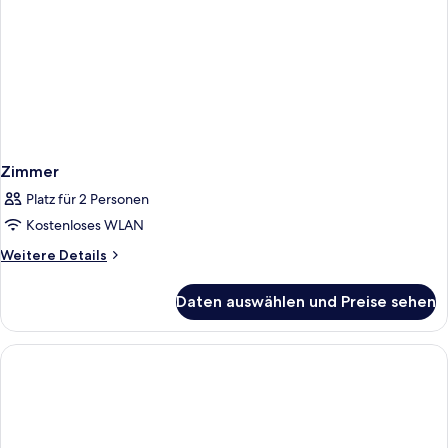
Zimmer
Platz für 2 Personen
Kostenloses WLAN
Weitere
Weitere Details
Details
für
Daten auswählen und Preise sehen
Zimmer