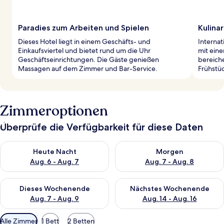
Paradies zum Arbeiten und Spielen
Kulinar
Dieses Hotel liegt in einem Geschäfts- und
Internat
Einkaufsviertel und bietet rund um die Uhr
mit eine
Geschäftseinrichtungen. Die Gäste genießen
bereiche
Massagen auf dem Zimmer und Bar-Service.
Frühstü
Zimmeroptionen
Überprüfe die Verfügbarkeit für diese Daten
Überprüfe die Verfügbarkeit für heute Nacht, Aug. 6 - Aug. 7.
Überprüfe die Verfügbarkeit f
Heute Nacht
Morgen
Aug. 6 - Aug. 7
Aug. 7 - Aug. 8
Überprüfe die Verfügbarkeit für dieses Wochenende, Aug. 7 - 
Überprüfe die Verfügbarkeit f
Dieses Wochenende
Nächstes Wochenende
Aug. 7 - Aug. 9
Aug. 14 - Aug. 16
Verfügbare
Alle Zimmer
1 Bett
2 Betten