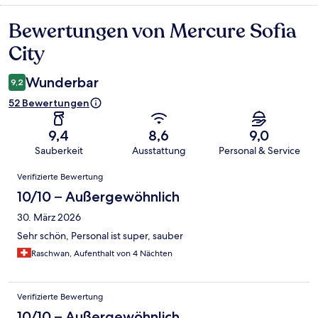
Bewertungen von Mercure Sofia
Bewertungen
City
Wunderbar
9,2
52 Bewertungen
9,4
8,6
9,0
Sauberkeit
Ausstattung
Personal & Service
Bewertungen
Verifizierte Bewertung
10/10 – Außergewöhnlich
30. März 2026
Sehr schön, Personal ist super, sauber
Raschwan, Aufenthalt von 4 Nächten
Verifizierte Bewertung
10/10 – Außergewöhnlich