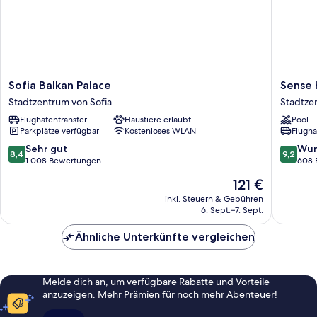
Sofia
Sense
Sofia Balkan Palace
Sense 
Balkan
Hotel
Stadtzentrum von Sofia
Stadtze
Palace
Sofia,
Flughafentransfer
Haustiere erlaubt
Pool
Stadtzentrum
a
Parkplätze verfügbar
Kostenloses WLAN
Flugha
von
Membe
Sofia
of
8.4
9.2
Sehr gut
Wun
8,4
9,2
Design
von
von
1.008 Bewertungen
608 
Hotels
10,
10,
Der
121 €
Stadtze
Sehr
Wunder
Preis
von
gut,
608
inkl. Steuern & Gebühren
beträgt
6. Sept.–7. Sept.
Sofia
1.008
Bewert
121 €
Bewertungen
Ähnliche Unterkünfte vergleichen
Melde dich an, um verfügbare Rabatte und Vorteile
anzuzeigen. Mehr Prämien für noch mehr Abenteuer!