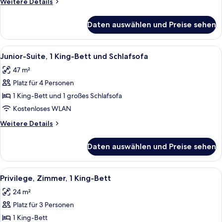
Weitere
Weitere Details
Details
für
Daten auswählen und Preise sehen
Classic-
Zimmer,
2 Einzelbetten
Alle
Ein modernes Hotelzimmer mit Holzbo
10
Junior-Suite, 1 King-Bett und Schlafsofa
Fotos
47 m²
für
Platz für 4 Personen
Junior-
Suite,
1 King-Bett und 1 großes Schlafsofa
1 King-
Kostenloses WLAN
Bett
Weitere
Weitere Details
und
Details
Schlafsofa
für
Daten auswählen und Preise sehen
Junior-
anzeigen
Suite,
1 King-
Alle
Privilege, Zimmer, 1 King-Bett | Hochw
4
Bett
Privilege, Zimmer, 1 King-Bett
Fotos
und
24 m²
Schlafsofa
für
Platz für 3 Personen
Privilege,
Zimmer,
1 King-Bett