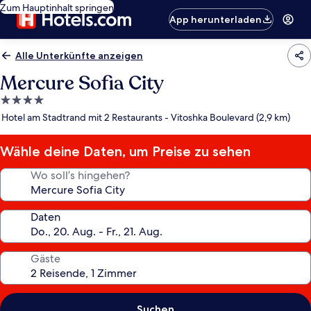
Zum Hauptinhalt springen
App herunterladen
Alle Unterkünfte anzeigen
Mercure Sofia City
4.0-
Sterne-
Hotel am Stadtrand mit 2 Restaurants - Vitoshka Boulevard (2,9 km)
Unterkunft
Wähle deine Daten, um Preise zu sehen
Wo soll’s hingehen?
Daten
Gäste
Suchen