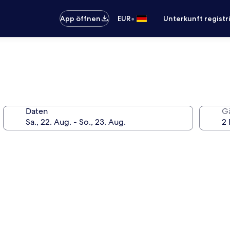
•
App öffnen
EUR
Unterkunft registr
Daten
G