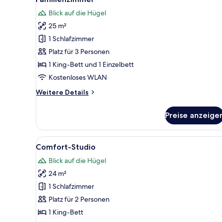
Fotos
Blick auf die Hügel
für
25 m²
Familienzimmer
anzeigen
1 Schlafzimmer
Platz für 3 Personen
1 King-Bett und 1 Einzelbett
Kostenloses WLAN
Weitere
Weitere Details
Details
für
Preise anzeige
Familienzimmer
Alle
Ein Doppelbett mit zwei Kissen
14
Comfort-Studio
Fotos
Blick auf die Hügel
für
24 m²
Comfort-
Studio
1 Schlafzimmer
anzeigen
Platz für 2 Personen
1 King-Bett