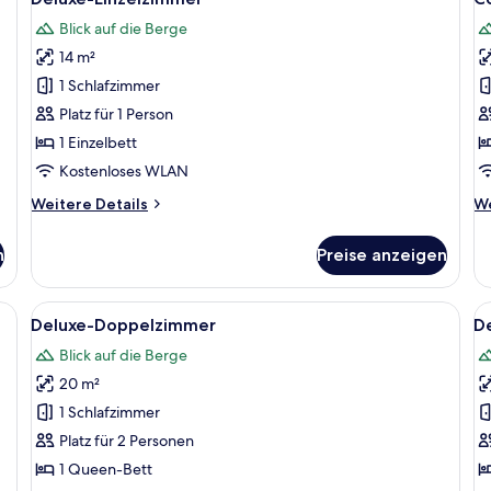
Fotos
F
Blick auf die Berge
für
f
14 m²
Deluxe-
C
Einzelzimmer
D
1 Schlafzimmer
anzeigen
a
Platz für 1 Person
1 Einzelbett
Kostenloses WLAN
Weitere
We
Weitere Details
We
Details
De
für
fü
n
Preise anzeigen
Deluxe-
Co
Einzelzimmer
Do
, einem Holzkopfstück, einem Nachttisch und einem Beistelltisch.
Alle
Ein Schlafzimmer mit einem Bett, ein
Al
15
Deluxe-Doppelzimmer
D
Fotos
F
Blick auf die Berge
für
f
20 m²
Deluxe-
D
Doppelzimmer
A
1 Schlafzimmer
anzeigen
a
Platz für 2 Personen
1 Queen-Bett