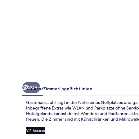
209+
Übersicht
Zimmer
Lage
Richtlinien
Gästehaus Juhl liegt in der Nähe eines Golfplatzes und g
Inbegriffene Extras wie WLAN und Parkplätze ohne Serv
Hotelgelände kannst du mit Wandern und Radfahren aktiv b
freuen. Die Zimmer sind mit Kühlschränken und Mikrowell
VIP Access