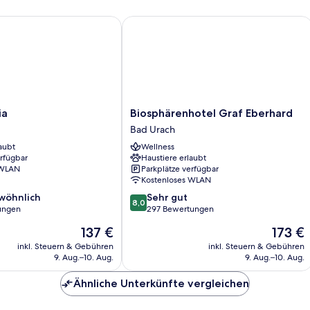
Biosphärenhotel Graf Eberhard
Biosphärenhotel
ia
Biosphärenhotel Graf Eberhard
Graf
Bad Urach
Eberhard
aubt
Wellness
Bad
erfügbar
Haustiere erlaubt
Urach
 WLAN
Parkplätze verfügbar
Kostenloses WLAN
8.0
wöhnlich
Sehr gut
8,0
von
ungen
297 Bewertungen
10,
Der
Der
137 €
173 €
ich,
Sehr
Preis
Preis
gut,
inkl. Steuern & Gebühren
inkl. Steuern & Gebühren
beträgt
beträgt
9. Aug.–10. Aug.
9. Aug.–10. Aug.
297
137 €
173 €
Bewertungen
Ähnliche Unterkünfte vergleichen