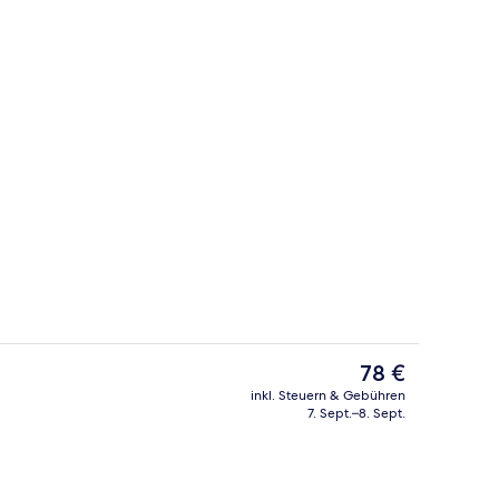
elzimmer | Verdunkelungsvorhänge, schallisolierte Zimmer, kostenloses W
Sauna
Der
78 €
aktuelle
inkl. Steuern & Gebühren
Preis
7. Sept.–8. Sept.
Außenbereich
beträgt
78 €.