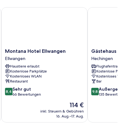
Montana Hotel Ellwangen
Gästehaus Unsere Stadt
Montana
Gästehaus
Montana Hotel Ellwangen
Gästehaus Unsere St
Hotel
Unsere
Ellwangen
Hechingen
Ellwangen
Stadtvilla
Haustiere erlaubt
Flughafentransfer
Ellwangen
Hechingen
Kostenlose Parkplätze
Kostenlose Parkplätze
Kostenloses WLAN
Kostenloses WLAN
Restaurant
Bar
8.4
9.8
Sehr gut
Außergewöhnlich
8,4
9,8
von
von
66 Bewertungen
135 Bewertungen
10,
10,
Der
114 €
Sehr
Außergewöhnlich,
Preis
gut,
135
inkl. Steuern & Gebühren
inkl. S
beträgt
16. Aug.–17. Aug.
66
Bewertungen
114 €
Bewertungen