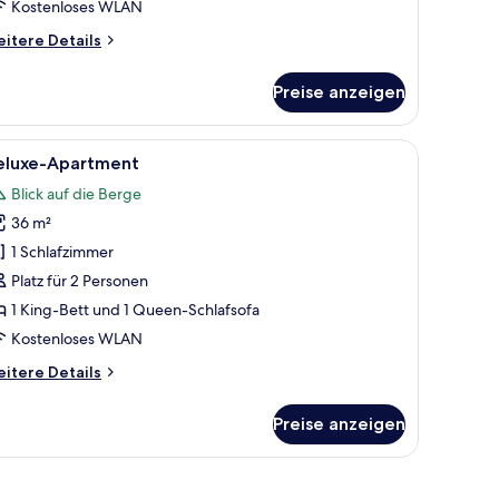
Kostenloses WLAN
itere
itere Details
tails
r
Preise anzeigen
luxe-
artment
Oberlicht, einem Bett, einem Schreibtisch mit Computer und einem Kleiders
le
Ein Schlafzimmer mit einem Bett, einem Fenste
11
eluxe-Apartment
otos
Blick auf die Berge
ür
36 m²
eluxe-
partment
1 Schlafzimmer
nzeigen
Platz für 2 Personen
1 King-Bett und 1 Queen-Schlafsofa
Kostenloses WLAN
itere
itere Details
tails
r
Preise anzeigen
luxe-
artment