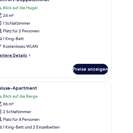
otos
Blick auf die Hügel
ür
24 m²
omfort-
oppelzimmer
1 Schlafzimmer
nzeigen
Platz für 2 Personen
1 King-Bett
Kostenloses WLAN
itere
itere Details
tails
r
Preise anzeigen
mfort-
ppelzimmer
em Holzschrank und zwei gerahmten Bildern an der Wand.
le
Ein Schlafzimmer mit einem Bett, einem grauen
21
eluxe-Apartment
otos
Blick auf die Berge
ür
66 m²
eluxe-
partment
2 Schlafzimmer
nzeigen
Platz für 4 Personen
1 King-Bett und 2 Einzelbetten