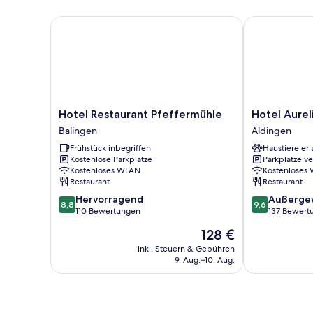
Hotel Restaurant Pfeffermühle
Hotel Aurelia
Hotel
Hotel
Hotel Restaurant Pfeffermühle
Hotel Aurel
Restaurant
Aurelia
Balingen
Aldingen
Pfeffermühle
Aldingen
Frühstück inbegriffen
Haustiere erl
Balingen
Kostenlose Parkplätze
Parkplätze v
Kostenloses WLAN
Kostenloses
Restaurant
Restaurant
8.8
9.6
Hervorragend
Außerge
8,8
9,6
von
von
110 Bewertungen
137 Bewert
10,
10,
Der
128 €
Hervorragend,
Außergewöhnl
Preis
110
137
inkl. Steuern & Gebühren
beträgt
9. Aug.–10. Aug.
Bewertungen
Bewertungen
128 €