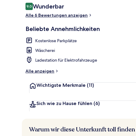
Bewertungen
Wunderbar
9,0
9,0 von 10.
Sauna
Alle 6 Bewertungen anzeigen
Beliebte Annehmlichkeiten
Kostenlose Parkplätze
Wäscherei
Ladestation für Elektrofahrzeuge
Alle anzeigen
Wichtigste Merkmale
(11)
Sich wie zu Hause fühlen
(6)
Warum wir diese Unterkunft toll finden