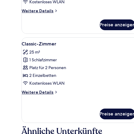
Kostenloses WLAN
Weitere
Weitere Details
Details
für
Preise anzeige
Comfort-
Studio
Alle
Ein Hotelzimmer mit Bett, Nac
5
Classic-Zimmer
Fotos
25 m²
für
1 Schlafzimmer
Classic-
Zimmer
Platz für 2 Personen
anzeigen
2 Einzelbetten
Kostenloses WLAN
Weitere
Weitere Details
Details
für
Classic-
Zimmer
Preise anzeige
Ähnliche Unterkünfte