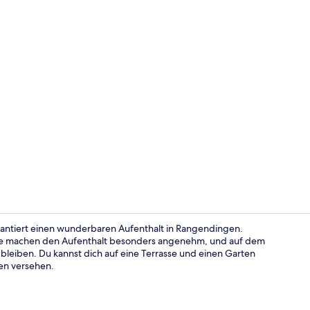
Deluxe-Dopp
arantiert einen wunderbaren Aufenthalt in Rangendingen.
ice machen den Aufenthalt besonders angenehm, und auf dem
leiben. Du kannst dich auf eine Terrasse und einen Garten
Sauna
en versehen.