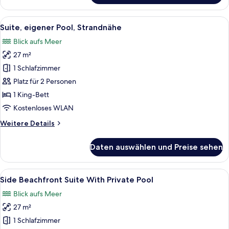
Suite
Alle
Ein Sitzbereich im Freien mit Steinmau
14
Suite, eigener Pool, Strandnähe
Fotos
Blick aufs Meer
für
27 m²
Suite,
eigener
1 Schlafzimmer
Pool,
Platz für 2 Personen
Strandnähe
1 King-Bett
anzeigen
Kostenloses WLAN
Weitere
Weitere Details
Details
für
Daten auswählen und Preise sehen
Suite,
eigener
Pool,
Alle
Ein Poolbereich im Freien mit Steinwä
11
Strandnähe
Side Beachfront Suite With Private Pool
Fotos
Blick aufs Meer
für
27 m²
Side
Beachfront
1 Schlafzimmer