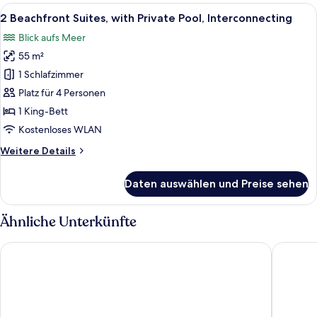
Alle
Blick auf einen Pool mit Liegestuhl, 
11
2 Beachfront Suites, with Private Pool, Interconnecting
Fotos
Blick aufs Meer
für
55 m²
2
Beachfront
1 Schlafzimmer
Suites,
Platz für 4 Personen
with
1 King-Bett
Private
Kostenloses WLAN
Pool,
Weitere
Weitere Details
Interconnecting
Details
anzeigen
für
Daten auswählen und Preise sehen
2
Beachfront
Suites,
Ähnliche Unterkünfte
with
Private
Maison Muse
Angelica
Pool,
Interconnecting