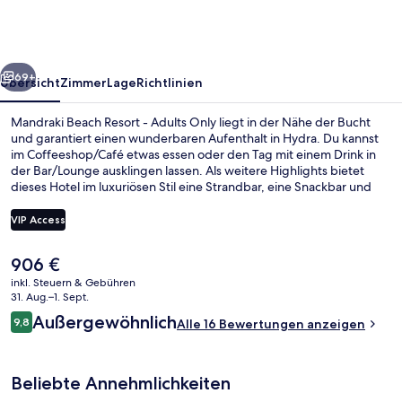
-
Adults
Only
rück
Weiter
69+
Übersicht
Zimmer
Lage
Richtlinien
Mandraki Beach Resort - Adults Only liegt in der Nähe der Bucht
und garantiert einen wunderbaren Aufenthalt in Hydra. Du kannst
im Coffeeshop/Café etwas essen oder den Tag mit einem Drink in
der Bar/Lounge ausklingen lassen. Als weitere Highlights bietet
dieses Hotel im luxuriösen Stil eine Strandbar, eine Snackbar und
eine Terrasse.
VIP Access
Der
906 €
Außenbereich
aktuelle
inkl. Steuern & Gebühren
Preis
31. Aug.–1. Sept.
beträgt
Bewertungen
Außergewöhnlich
9,8
Alle 16 Bewertungen anzeigen
906 €.
9,8 von 10.
Beliebte Annehmlichkeiten