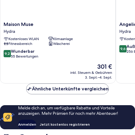
Maison
Angelic
Maison Muse
Angeli
Muse
Boutiqu
Hydra
Hydra
Hydra
Hotel
Kostenloses WLAN
Klimaanlage
Koste
Hydra
Fitnessbereich
Wäscherei
9.6
Auß
9,6
9.2
Wunderbar
von
256 
9,2
von
55 Bewertungen
10,
10,
Außerge
Der
301 €
Wunderbar,
256
Preis
55
inkl. Steuern & Gebühren
Bewert
beträgt
3. Sept.–4. Sept.
Bewertungen
301 €
Ähnliche Unterkünfte vergleichen
Melde dich an, um verfügbare Rabatte und Vorteile
anzuzeigen. Mehr Prämien für noch mehr Abenteuer!
Anmelden
Jetzt kostenlos registrieren