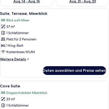
Aug. 14 - Aug. 16
Aug. 21 - Aug. 23
Alle
Eine Dachterrasse mit Whirlpool, Lieg
10
Suite, Terrasse, Meerblick
Fotos
Blick aufs Meer
für
37 m²
Suite,
Terrasse,
1 Schlafzimmer
Meerblick
Platz für 2 Personen
anzeigen
1 King-Bett
Kostenloses WLAN
Weitere
Weitere Details
Details
für
Daten auswählen und Preise sehen
Suite,
Terrasse,
Meerblick
Alle
Ein Schlafzimmer mit einer Steinsands
10
Cove Suite
Fotos
Eingeschränkter Meerblick
für
23 m²
Cove
Suite
1 Schlafzimmer