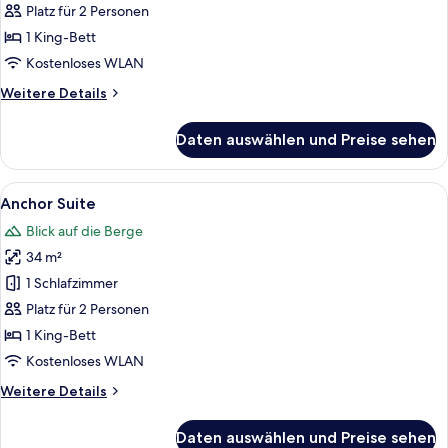
anzeigen
Platz für 2 Personen
1 King-Bett
Kostenloses WLAN
Weitere
Weitere Details
Details
für
Daten auswählen und Preise sehen
Cove
Suite
Alle
Ein modernes Schlafzimmer mit einem 
9
Anchor Suite
Fotos
Blick auf die Berge
für
34 m²
Anchor
Suite
1 Schlafzimmer
anzeigen
Platz für 2 Personen
1 King-Bett
Kostenloses WLAN
Weitere
Weitere Details
Details
für
Daten auswählen und Preise sehen
Anchor