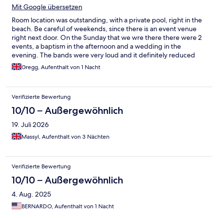
Mit Google übersetzen
Room location was outstanding, with a private pool, right in the
beach. Be careful of weekends, since there is an event venue
right next door. On the Sunday that we wre there there were 2
events, a baptism in the afternoon and a wedding in the
evening. The bands were very loud and it definitely reduced
the relaxation of our stay.
Gregg, Aufenthalt von 1 Nacht
Verifizierte Bewertung
10/10 – Außergewöhnlich
19. Juli 2026
Massyl, Aufenthalt von 3 Nächten
Verifizierte Bewertung
10/10 – Außergewöhnlich
4. Aug. 2025
BERNARDO, Aufenthalt von 1 Nacht