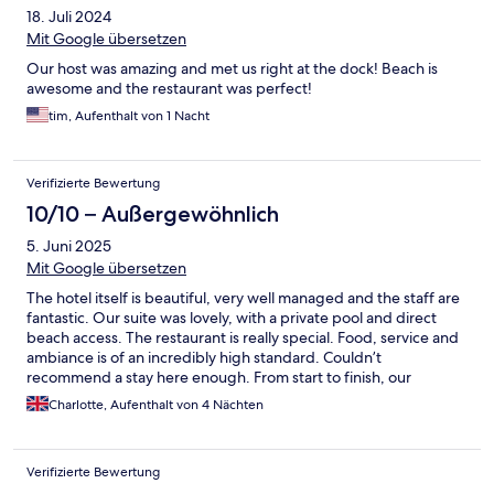
18. Juli 2024
Mit Google übersetzen
Our host was amazing and met us right at the dock! Beach is
awesome and the restaurant was perfect!
tim, Aufenthalt von 1 Nacht
Verifizierte Bewertung
10/10 – Außergewöhnlich
5. Juni 2025
Mit Google übersetzen
The hotel itself is beautiful, very well managed and the staff are
fantastic. Our suite was lovely, with a private pool and direct
beach access. The restaurant is really special. Food, service and
ambiance is of an incredibly high standard. Couldn’t
recommend a stay here enough. From start to finish, our
experience at this hotel was nothing short of extraordinary.
Charlotte, Aufenthalt von 4 Nächten
Verifizierte Bewertung