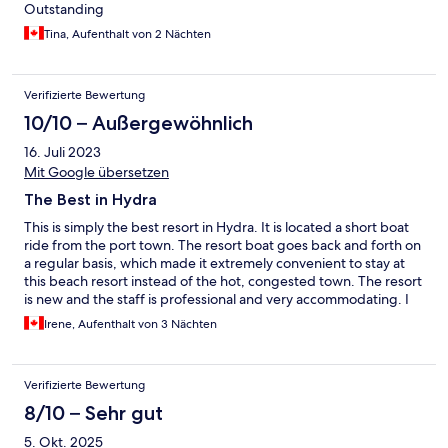
Outstanding
Tina, Aufenthalt von 2 Nächten
Verifizierte Bewertung
10/10 – Außergewöhnlich
16. Juli 2023
Mit Google übersetzen
The Best in Hydra
This is simply the best resort in Hydra. It is located a short boat
ride from the port town. The resort boat goes back and forth on
a regular basis, which made it extremely convenient to stay at
this beach resort instead of the hot, congested town. The resort
is new and the staff is professional and very accommodating. I
wouldn’t stay anywhere else on Hydra.
Irene, Aufenthalt von 3 Nächten
Verifizierte Bewertung
8/10 – Sehr gut
5. Okt. 2025