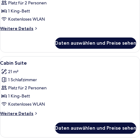
Suite
Platz für 2 Personen
With
1 King-Bett
Private
Kostenloses WLAN
Pool
Weitere
Weitere Details
anzeigen
Details
für
Daten auswählen und Preise sehen
Side
Beachfront
Suite
Alle
Ein Schlafzimmer mit einem Bett, eine
3
With
Cabin Suite
Fotos
Private
21 m²
Pool
für
1 Schlafzimmer
Cabin
Suite
Platz für 2 Personen
anzeigen
1 King-Bett
Kostenloses WLAN
Weitere
Weitere Details
Details
für
Daten auswählen und Preise sehen
Cabin
Suite