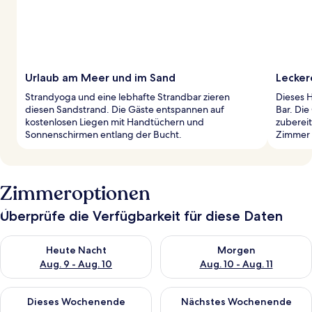
Urlaub am Meer und im Sand
Lecker
Strandyoga und eine lebhafte Strandbar zieren
Dieses H
diesen Sandstrand. Die Gäste entspannen auf
Bar. Die
kostenlosen Liegen mit Handtüchern und
zuberei
Sonnenschirmen entlang der Bucht.
Zimmer 
Zimmeroptionen
Überprüfe die Verfügbarkeit für diese Daten
Überprüfe die Verfügbarkeit für heute Nacht, Aug. 9 - Aug. 10
Überprüfe die Verfügbarkeit fü
Heute Nacht
Morgen
Aug. 9 - Aug. 10
Aug. 10 - Aug. 11
Überprüfe die Verfügbarkeit für dieses Wochenende, Aug. 14 -
Überprüfe die Verfügbarkeit f
Dieses Wochenende
Nächstes Wochenende