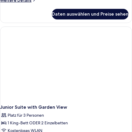
Weitere Details
Details
für
Daten auswählen und Preise sehen
Deluxe-
Doppel-
oder
-
Zweibettzimmer
Junior Suite with Garden View
Platz für 3 Personen
1 King-Bett ODER 2 Einzelbetten
Kostenloses WLAN