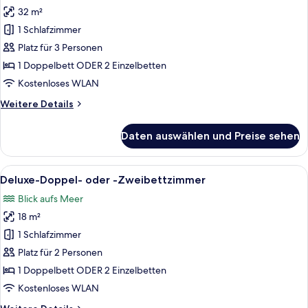
32 m²
Mini-
Suite
1 Schlafzimmer
anzeigen
Platz für 3 Personen
1 Doppelbett ODER 2 Einzelbetten
Kostenloses WLAN
Weitere
Weitere Details
Details
für
Daten auswählen und Preise sehen
Mini-
Suite
Alle
Ein Hotelzimmer mit Bett, Sessel, Lam
5
Deluxe-Doppel- oder -Zweibettzimmer
Fotos
Blick aufs Meer
für
18 m²
Deluxe-
Doppel-
1 Schlafzimmer
oder
Platz für 2 Personen
-
1 Doppelbett ODER 2 Einzelbetten
Zweibettzimmer
Kostenloses WLAN
anzeigen
Weitere