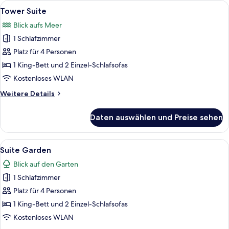
Alle
Ein modernes Wohnzimmer mit Sofa, G
6
Tower Suite
Fotos
Blick aufs Meer
für
1 Schlafzimmer
Tower
Suite
Platz für 4 Personen
anzeigen
1 King-Bett und 2 Einzel-Schlafsofas
Kostenloses WLAN
Weitere
Weitere Details
Details
für
Daten auswählen und Preise sehen
Tower
Suite
Alle
Ein Schlafzimmer mit einem Bett, eine
6
Suite Garden
Fotos
Blick auf den Garten
für
1 Schlafzimmer
Suite
Garden
Platz für 4 Personen
anzeigen
1 King-Bett und 2 Einzel-Schlafsofas
Kostenloses WLAN