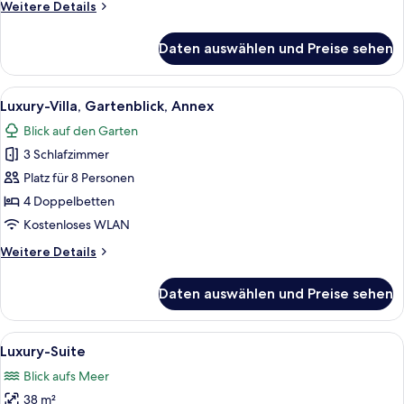
Weitere
Weitere Details
Details
für
Daten auswählen und Preise sehen
Suite
Garden
Alle
Ein gemütliches Wohnzimmer mit einer
20
Luxury-Villa, Gartenblick, Annex
Fotos
Blick auf den Garten
für
3 Schlafzimmer
Luxury-
Villa,
Platz für 8 Personen
Gartenblick,
4 Doppelbetten
Annex
Kostenloses WLAN
anzeigen
Weitere
Weitere Details
Details
für
Daten auswählen und Preise sehen
Luxury-
Villa,
Gartenblick,
Alle
Ein Wohnzimmer mit einem grünen Sof
5
Annex
Luxury-Suite
Fotos
Blick aufs Meer
für
38 m²
Luxury-