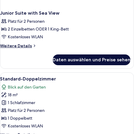
Junior Suite with Sea View
Platz für 2 Personen
2 Einzelbetten ODER 1 King-Bett
Kostenloses WLAN
Weitere
Weitere Details
Details
für
Daten auswählen und Preise sehen
Junior
Suite
with
Alle
Ein Schlafzimmer mit einem Bett, einem
5
Sea
Standard-Doppelzimmer
Fotos
View
Blick auf den Garten
für
18 m²
Standard-
Doppelzimmer
1 Schlafzimmer
anzeigen
Platz für 2 Personen
1 Doppelbett
Kostenloses WLAN