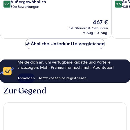
Taormin
9.6
9.6
Außergewöhnlich
Auß
9,6
9,6
von
von
806 Bewertungen
435 
10,
10,
Außergewöhnlich,
Außerge
Der
467 €
806
435
Preis
Bewertungen
Bewert
inkl. Steuern & Gebühren
beträgt
9. Aug.–10. Aug.
467 €
Ähnliche Unterkünfte vergleichen
Melde dich an, um verfügbare Rabatte und Vorteile
anzuzeigen. Mehr Prämien für noch mehr Abenteuer!
Anmelden
Jetzt kostenlos registrieren
Zur Gegend