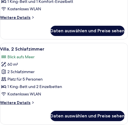
Annex
1 King-Bett und 1 Komfort-Einzelbett
anzeigen
Kostenloses WLAN
Weitere
Weitere Details
Details
für
Daten auswählen und Preise sehen
Apartment,
2 Schlafzimmer,
Annex
Alle
Eine Terrasse mit Meerblick, einer Per
12
Villa, 2 Schlafzimmer
Fotos
Blick aufs Meer
für
60 m²
Villa,
2
2 Schlafzimmer
Schlafzimmer
Platz für 5 Personen
anzeigen
1 King-Bett und 2 Einzelbetten
Kostenloses WLAN
Weitere
Weitere Details
Details
für
Daten auswählen und Preise sehen
Villa,
2
Schlafzimmer