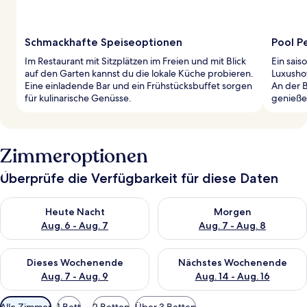
Schmackhafte Speiseoptionen
Pool P
Im Restaurant mit Sitzplätzen im Freien und mit Blick
Ein sais
auf den Garten kannst du die lokale Küche probieren.
Luxushot
Eine einladende Bar und ein Frühstücksbuffet sorgen
An der 
für kulinarische Genüsse.
genieße
Zimmeroptionen
Überprüfe die Verfügbarkeit für diese Daten
Überprüfe die Verfügbarkeit für heute Nacht, Aug. 6 - Aug. 7.
Überprüfe die Verfügbarkeit f
Heute Nacht
Morgen
Aug. 6 - Aug. 7
Aug. 7 - Aug. 8
Überprüfe die Verfügbarkeit für dieses Wochenende, Aug. 7 - 
Überprüfe die Verfügbarkeit f
Dieses Wochenende
Nächstes Wochenende
Aug. 7 - Aug. 9
Aug. 14 - Aug. 16
Verfügbare
Alle Zimmer
1 Bett
2 Betten
Über 3 Betten