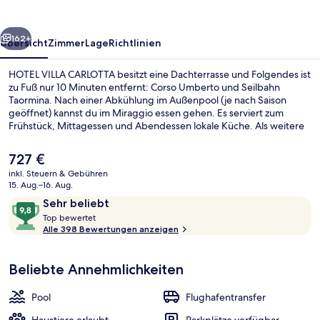
rück
Weiter
162+
Übersicht
Zimmer
Lage
Richtlinien
HOTEL VILLA CARLOTTA besitzt eine Dachterrasse und Folgendes ist
zu Fuß nur 10 Minuten entfernt: Corso Umberto und Seilbahn
Taormina. Nach einer Abkühlung im Außenpool (je nach Saison
geöffnet) kannst du im Miraggio essen gehen. Es serviert zum
Frühstück, Mittagessen und Abendessen lokale Küche. Als weitere
Highlights bietet dieses Hotel im luxuriösen Stil eine Poolbar, einen
Fitnessbereich und eine Snackbar. Andere Reisende haben viel
Der
727 €
Gutes über das hilfsbereite Personal zu berichten.
aktuelle
inkl. Steuern & Gebühren
Preis
15. Aug.–16. Aug.
Außenpool (je nach Saison geöffnet)
beträgt
Bewertungen
9,8
Sehr beliebt
727 €.
T
von
Top bewertet
o
Alle 398 Bewertungen anzeigen
10,
p
Sehr
beliebt
Beliebte Annehmlichkeiten
b
e
w
Pool
Flughafentransfer
e
r