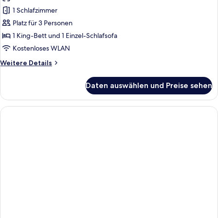
Suite
1 Schlafzimmer
anzeigen
Platz für 3 Personen
1 King-Bett und 1 Einzel-Schlafsofa
Kostenloses WLAN
Weitere
Weitere Details
Details
für
Daten auswählen und Preise sehen
Luxury-
Suite