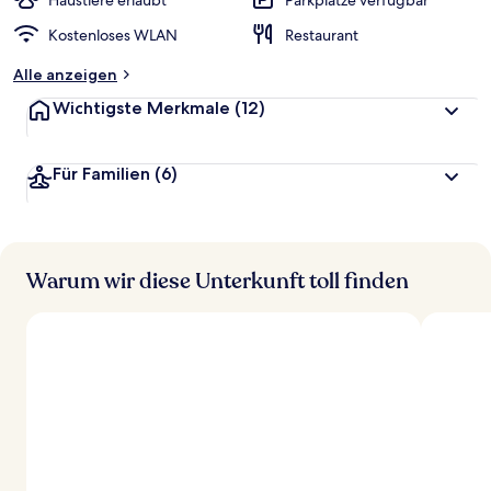
Haustiere erlaubt
Parkplätze verfügbar
t
Kostenloses WLAN
Restaurant
e
t
Alle anzeigen
Wichtigste Merkmale
(12)
Für Familien
(6)
Warum wir diese Unterkunft toll finden