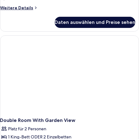
Weitere
Weitere Details
Details
für
Daten auswählen und Preise sehen
Junior
Suite
with
Garden
View
Double Room With Garden View
Platz für 2 Personen
1 King-Bett ODER 2 Einzelbetten