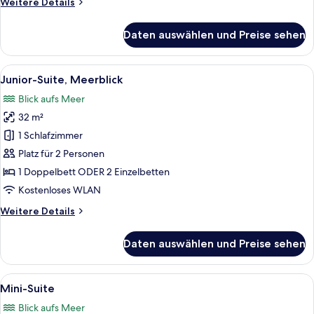
Weitere
Weitere Details
Details
für
Daten auswählen und Preise sehen
Standard-
Doppelzimmer
Alle
Ein Hotelzimmer mit Bett, Lampe, Fer
6
Junior-Suite, Meerblick
Fotos
Blick aufs Meer
für
32 m²
Junior-
Suite,
1 Schlafzimmer
Meerblick
Platz für 2 Personen
anzeigen
1 Doppelbett ODER 2 Einzelbetten
Kostenloses WLAN
Weitere
Weitere Details
Details
für
Daten auswählen und Preise sehen
Junior-
Suite,
Meerblick
Alle
Ein Schlafzimmer mit einer gepolster
9
Mini-Suite
Fotos
Blick aufs Meer
für