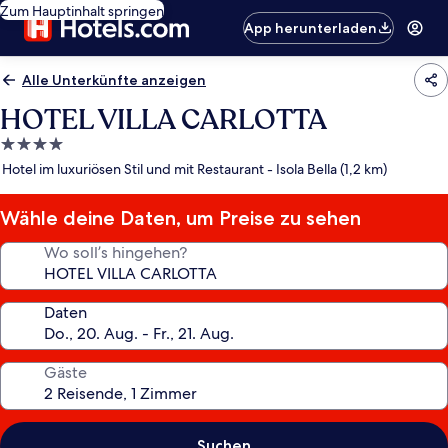
Zum Hauptinhalt springen
App herunterladen
Alle Unterkünfte anzeigen
HOTEL VILLA CARLOTTA
4.0-
Sterne-
Hotel im luxuriösen Stil und mit Restaurant - Isola Bella (1,2 km)
Unterkunft
Wähle deine Daten, um Preise zu sehen
Wo soll’s hingehen?
Daten
Gäste
Suchen