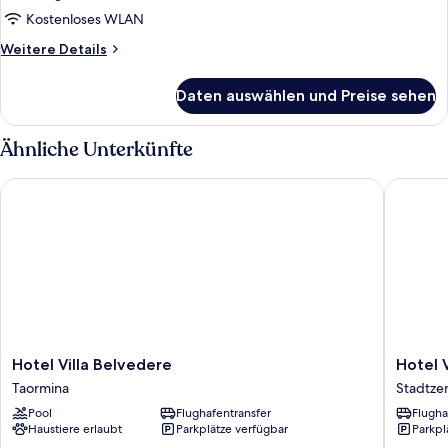
Kostenloses WLAN
Weitere
Weitere Details
Details
für
Daten auswählen und Preise sehen
Double
Room
With
Ähnliche Unterkünfte
Garden
View
Hotel Villa Belvedere
Hotel Vil
Hotel
Hotel
Hotel Villa Belvedere
Hotel V
Villa
Villa
Taormina
Stadtze
Belvedere
Paradiso
Pool
Flughafentransfer
Flugha
Taormina
Stadtze
Haustiere erlaubt
Parkplätze verfügbar
Parkpl
von