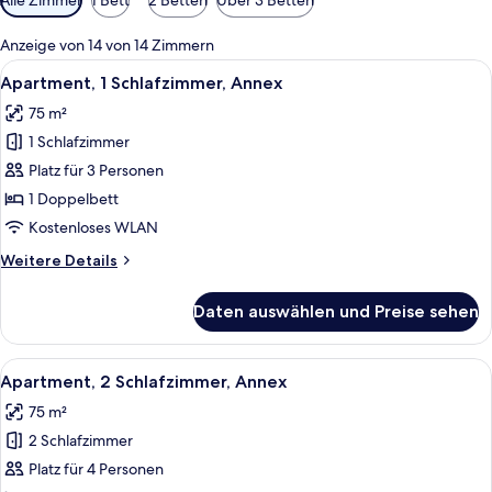
Filter
für
Anzeige von 14 von 14 Zimmern
Zimmer
Alle
Eine moderne Küche mit dunklen Schrä
9
Apartment, 1 Schlafzimmer, Annex
Fotos
75 m²
für
1 Schlafzimmer
Apartment,
1
Platz für 3 Personen
Schlafzimmer,
1 Doppelbett
Annex
Kostenloses WLAN
anzeigen
Weitere
Weitere Details
Details
für
Daten auswählen und Preise sehen
Apartment,
1
Schlafzimmer,
Alle
Ein Wohnzimmer mit Esstisch, Stühlen,
6
Annex
Apartment, 2 Schlafzimmer, Annex
Fotos
75 m²
für
2 Schlafzimmer
Apartment,
2 Schlafzimmer,
Platz für 4 Personen