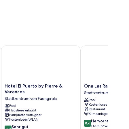
d
Hotel El Puerto by Pierre & Vacances
Ona Las Rampas
Hotel
Ona
Hotel El Puerto by Pierre &
Ona Las Rampas
El
Las
Vacances
Stadtzentrum von Fuengi
Puerto
Rampas
Stadtzentrum von Fuengirola
Pool
by
Stadtzentrum
Kostenloses WLAN
Pierre
Pool
von
Restaurant
Haustiere erlaubt
&
Fuengirola
Klimaanlage
Parkplätze verfügbar
Vacances
Kostenloses WLAN
8.6
Hervorragend
Stadtzentrum
8,6
von
1.003 Bewertungen
8.0
von
Sehr gut
8,0