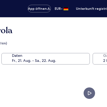
•
App öffnen
EUR
Unterkunft registr
ola
1 km)
Daten
G