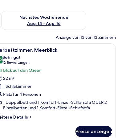
es Wochenende, Aug. 7 - Aug. 9.
Überprüfe die Verfügbarkeit für nächstes Wochenende, Aug. 1
Nächstes Wochenende
Aug. 14 - Aug. 16
Anzeige von 13 von 13 Zimmern
, einem Schreibtisch, einem Stuhl, einem Fernseher und Meerblick.
le
Ein Hotelzimmer mit Bett, Schreibtisch, Stuhl
7
ierbettzimmer, Meerblick
otos
Sehr gut
ür
2
8,2 von 10
(12
12 Bewertungen
ierbettzimmer,
Bewertungen)
Blick auf den Ozean
eerblick
22 m²
nzeigen
1 Schlafzimmer
Platz für 4 Personen
1 Doppelbett und 1 Komfort-Einzel-Schlafsofa ODER 2
Einzelbetten und 1 Komfort-Einzel-Schlafsofa
itere
itere Details
tails
r
Preise anzeigen
erbettzimmer,