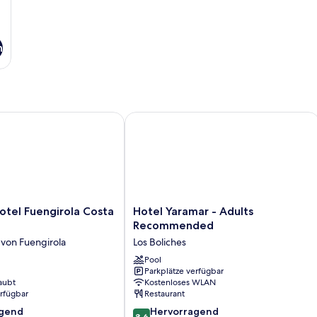
n
l Fuengirola Costa del Sol
Hotel Yaramar - Adults Recommende
Hotel
otel Fuengirola Costa
Hotel Yaramar - Adults
Yaramar
Recommended
-
von Fuengirola
Los Boliches
Adults
Recommended
Pool
Parkplätze verfügbar
Los
aubt
Kostenloses WLAN
Boliches
erfügbar
Restaurant
8.6
agend
Hervorragend
8,6