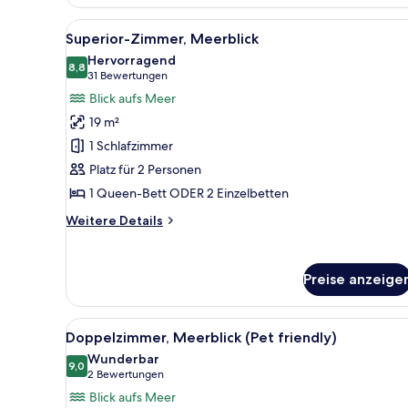
Alle
Ein Tisch mit einer Kühlbox fü
10
Superior-Zimmer, Meerblick
Fotos
Hervorragend
für
8,8
8,8 von 10
(31
31 Bewertungen
Superior-
Bewertungen)
Blick aufs Meer
Zimmer,
19 m²
Meerblick
1 Schlafzimmer
anzeigen
Platz für 2 Personen
1 Queen-Bett ODER 2 Einzelbetten
Weitere
Weitere Details
Details
für
Superior-
Preise anzeige
Zimmer,
Meerblick
Alle
Ein Hotelzimmer mit einem gro
5
Doppelzimmer, Meerblick (Pet friendly)
Fotos
Wunderbar
für
9,0
9,0 von 10
(2
2 Bewertungen
Doppelzimmer,
Bewertungen)
Blick aufs Meer