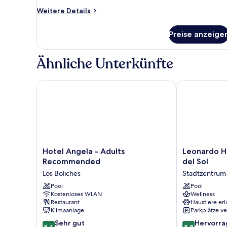
Weitere
Weitere Details
Details
für
Preise anzeige
Zimmer
Ähnliche Unterkünfte
Hotel Angela - Adults Recommended
Leonardo Hote
Hotel
Leonardo
Hotel Angela - Adults
Leonardo H
Angela
Hotel
Recommended
del Sol
-
Fuengirola
Los Boliches
Stadtzentrum 
Adults
Costa
Recommended
Pool
del
Pool
Kostenloses WLAN
Wellness
Los
Sol
Restaurant
Haustiere erl
Boliches
Stadtzentrum
Klimaanlage
Parkplätze v
von
8.4
8.8
Sehr gut
Fuengirola
Hervorr
8,4
8,8