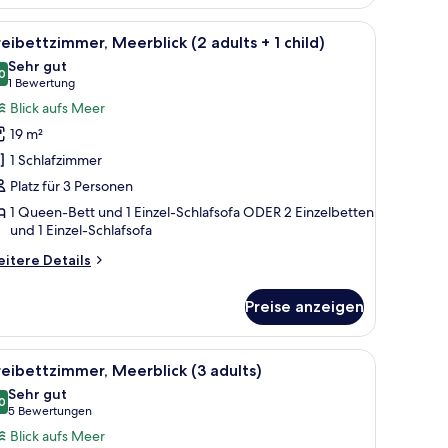
erblick
, Stuhl und einem Balkon mit Blick.
le
Ein Hotelzimmer mit einem großen Bett, einem
7
eibettzimmer, Meerblick (2 adults + 1 child)
otos
Sehr gut
ür
0
8,0 von 10
(1
1 Bewertung
reibettzimmer,
Bewertung)
Blick aufs Meer
eerblick
19 m²
2
1 Schlafzimmer
dults
Platz für 3 Personen
1 Queen-Bett und 1 Einzel-Schlafsofa ODER 2 Einzelbetten
und 1 Einzel-Schlafsofa
ild)
nzeigen
itere
itere Details
tails
r
Preise anzeigen
eibettzimmer,
erblick
, einem Schreibtisch, einem Stuhl, einem Fernseher und Meerblick.
le
Ein Hotelzimmer mit einem großen Bett, einem
7
ults
eibettzimmer, Meerblick (3 adults)
otos
Sehr gut
ür
0
8,0 von 10
(5
5 Bewertungen
ild)
reibettzimmer,
Bewertungen)
Blick aufs Meer