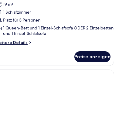
eerblick
19 m²
3
1 Schlafzimmer
dults)
Platz für 3 Personen
nzeigen
1 Queen-Bett und 1 Einzel-Schlafsofa ODER 2 Einzelbetten
und 1 Einzel-Schlafsofa
itere
itere Details
tails
r
Preise anzeigen
eibettzimmer,
erblick
ults)