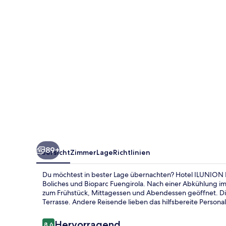
89+
Übersicht
Zimmer
Lage
Richtlinien
Du möchtest in bester Lage übernachten? Hotel ILUNION Fu
Boliches und Bioparc Fuengirola. Nach einer Abkühlung im
zum Frühstück, Mittagessen und Abendessen geöffnet. Die
Terrasse. Andere Reisende lieben das hilfsbereite Personal
Bewertungen
Hervorragend
8,6