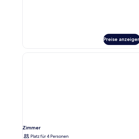
Doppelzimmer
zur
Einzelnutzung
Preise anzeige
Zimmer
Platz für 4 Personen