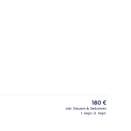
Eingangsbereich
Video
Der
180 €
aktuelle
inkl. Steuern & Gebühren
Preis
1. Sept.–2. Sept.
ge
Sitzecke in der Lobby
beträgt
180 €.