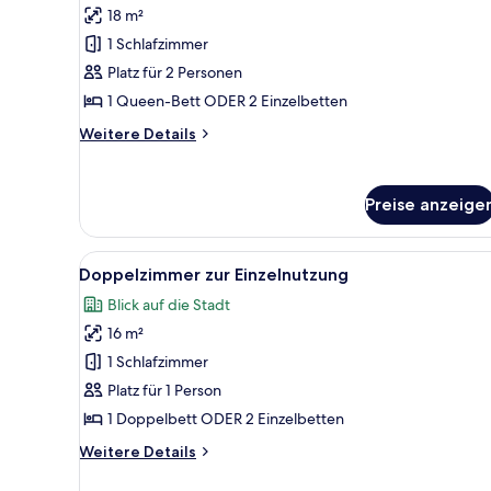
Meerblick
18 m²
(Pet
1 Schlafzimmer
friendly)
Platz für 2 Personen
anzeigen
1 Queen-Bett ODER 2 Einzelbetten
Weitere
Weitere Details
Details
für
Doppelzimmer,
Preise anzeige
Meerblick
(Pet
friendly)
Alle
Ein Hotelzimmer mit Bett, Schr
5
Doppelzimmer zur Einzelnutzung
Fotos
Blick auf die Stadt
für
16 m²
Doppelzimmer
zur
1 Schlafzimmer
Einzelnutzung
Platz für 1 Person
anzeigen
1 Doppelbett ODER 2 Einzelbetten
Weitere
Weitere Details
Details
für