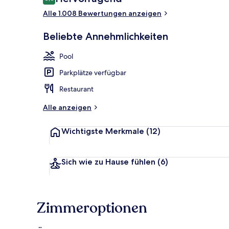
8,6 von 10.
Alle 1.008 Bewertungen anzeigen
Sitzecke in d
Beliebte Annehmlichkeiten
Pool
Parkplätze verfügbar
Restaurant
Alle anzeigen
Wichtigste Merkmale
(12)
Sich wie zu Hause fühlen
(6)
Zimmeroptionen