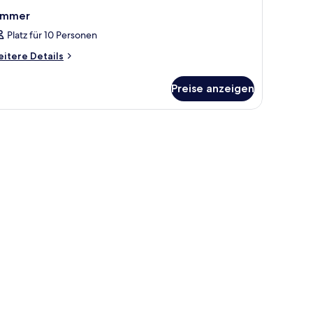
immer
Platz für 10 Personen
itere
itere Details
tails
r
Preise anzeigen
immer