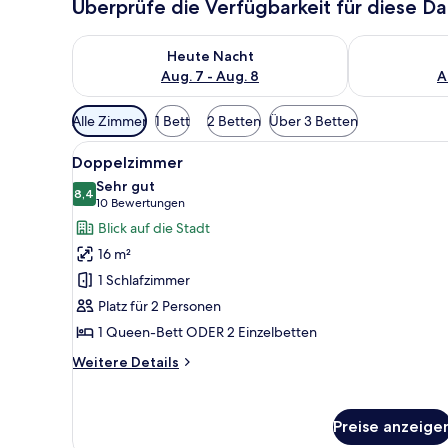
Überprüfe die Verfügbarkeit für diese D
Überprüfe die Verfügbarkeit für heute Nacht, Aug. 7
Überprüfe die
Heute Nacht
Aug. 7 - Aug. 8
A
Verfügbare
Alle Zimmer
1 Bett
2 Betten
Über 3 Betten
Filter
Alle
Ein Hotelzimmer mit Bett, Schr
für
5
Doppelzimmer
Fotos
Zimmer
Sehr gut
für
8,4
8,4 von 10
(10
10 Bewertungen
Doppelzimmer
Bewertungen)
Blick auf die Stadt
anzeigen
16 m²
1 Schlafzimmer
Platz für 2 Personen
1 Queen-Bett ODER 2 Einzelbetten
Weitere
Weitere Details
Details
für
Doppelzimmer
Preise anzeige