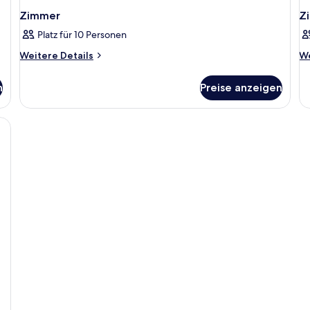
Zimmer
Z
Platz für 10 Personen
Weitere
We
Weitere Details
We
Details
De
für
fü
n
Preise anzeigen
Zimmer
Z