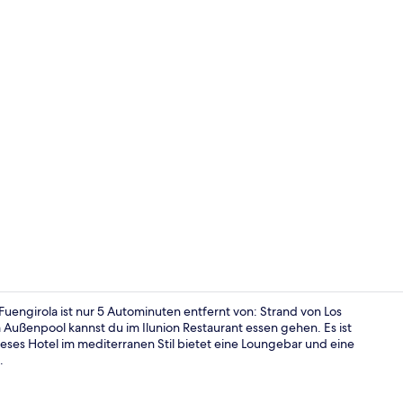
Influencer-
engirola ist nur 5 Autominuten entfernt von: Strand von Los
 Außenpool kannst du im Ilunion Restaurant essen gehen. Es ist
ses Hotel im mediterranen Stil bietet eine Loungebar und eine
Lobby-Loun
.