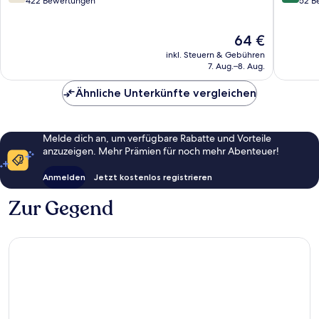
von
von
422 Bewertungen
52 B
10,
10,
Gut,
Wunder
Der
64 €
422
52
Preis
Bewertungen
Bewert
inkl. Steuern & Gebühren
beträgt
7. Aug.–8. Aug.
64 €
Ähnliche Unterkünfte vergleichen
Melde dich an, um verfügbare Rabatte und Vorteile
anzuzeigen. Mehr Prämien für noch mehr Abenteuer!
Anmelden
Jetzt kostenlos registrieren
Zur Gegend