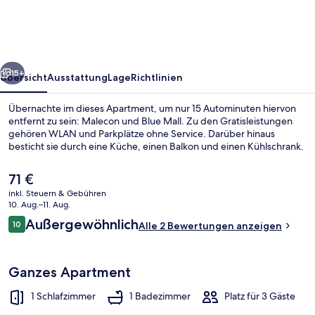
Apartment
in
Santo
rück
Weiter
Domingo
15+
Übersicht
Ausstattung
Lage
Richtlinien
Este
Übernachte im dieses Apartment, um nur 15 Autominuten hiervon
entfernt zu sein: Malecon und Blue Mall. Zu den Gratisleistungen
gehören WLAN und Parkplätze ohne Service. Darüber hinaus
besticht sie durch eine Küche, einen Balkon und einen Kühlschrank.
Der
71 €
aktuelle
inkl. Steuern & Gebühren
Preis
10. Aug.–11. Aug.
beträgt
Bewertungen
Außergewöhnlich
10
Außenbereich
Alle 2 Bewertungen anzeigen
71 €.
10 von 10.
Ganzes Apartment
1 Schlafzimmer
1 Badezimmer
Platz für 3 Gäste