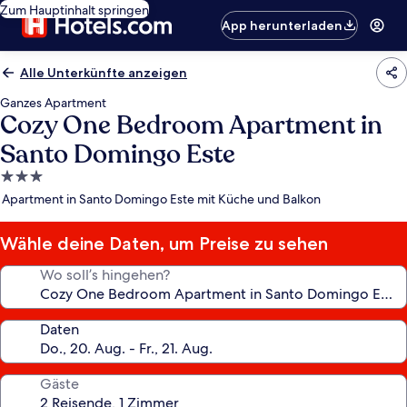
Zum Hauptinhalt springen
App herunterladen
Alle Unterkünfte anzeigen
Ganzes Apartment
Cozy One Bedroom Apartment in
Santo Domingo Este
3.0-
Sterne-
Apartment in Santo Domingo Este mit Küche und Balkon
Unterkunft
Wähle deine Daten, um Preise zu sehen
Wo soll’s hingehen?
Daten
Gäste