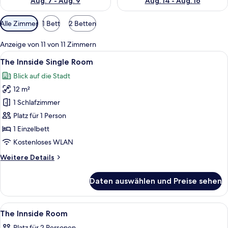
Aug. 7 - Aug. 9
Aug. 14 - Aug. 16
Verfügbare
Alle Zimmer
1 Bett
2 Betten
Filter
für
Anzeige von 11 von 11 Zimmern
Zimmer
Alle
Ein Hotelzimmer mit Bett, Schreibtisch
3
The Innside Single Room
Fotos
Blick auf die Stadt
für
12 m²
The
Innside
1 Schlafzimmer
Single
Platz für 1 Person
Room
1 Einzelbett
anzeigen
Kostenloses WLAN
Weitere
Weitere Details
Details
für
Daten auswählen und Preise sehen
The
Innside
Single
Alle
Ein Hotelzimmer mit zwei Betten, ein
8
Room
The Innside Room
Fotos
Platz für 2 Personen