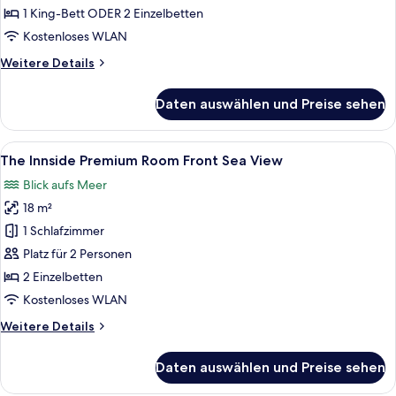
Sea
1 King-Bett ODER 2 Einzelbetten
View
Kostenloses WLAN
anzeigen
Weitere
Weitere Details
Details
für
Daten auswählen und Preise sehen
The
Studio
Front
Alle
Ein Hotelzimmer mit zwei Betten, eine
7
Sea
The Innside Premium Room Front Sea View
Fotos
View
Blick aufs Meer
für
18 m²
The
Innside
1 Schlafzimmer
Premium
Platz für 2 Personen
Room
2 Einzelbetten
Front
Kostenloses WLAN
Sea
Weitere
Weitere Details
View
Details
anzeigen
für
Daten auswählen und Preise sehen
The
Innside