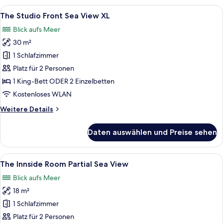
Premium
Alle
Ein Hotelzimmer mit Bett, einem klein
4
Room
The Studio Front Sea View XL
Fotos
Front
Blick aufs Meer
Sea
für
View
30 m²
The
Studio
1 Schlafzimmer
Front
Platz für 2 Personen
Sea
1 King-Bett ODER 2 Einzelbetten
View
Kostenloses WLAN
XL
Weitere
Weitere Details
anzeigen
Details
für
Daten auswählen und Preise sehen
The
Studio
Front
Alle
Ein Hotelzimmer mit zwei Betten, ein
6
Sea
The Innside Room Partial Sea View
Fotos
View
Blick aufs Meer
XL
für
18 m²
The
Innside
1 Schlafzimmer
Room
Platz für 2 Personen