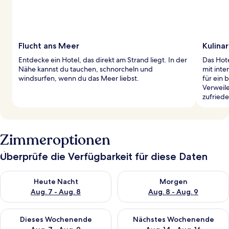
Flucht ans Meer
Kulinar
Entdecke ein Hotel, das direkt am Strand liegt. In der
Das Hot
Nähe kannst du tauchen, schnorcheln und
mit inte
windsurfen, wenn du das Meer liebst.
für ein 
Verweile
zufriede
Zimmeroptionen
Überprüfe die Verfügbarkeit für diese Daten
Überprüfe die Verfügbarkeit für heute Nacht, Aug. 7 - Aug. 8.
Überprüfe die Verfügbarkeit f
Heute Nacht
Morgen
Aug. 7 - Aug. 8
Aug. 8 - Aug. 9
Überprüfe die Verfügbarkeit für dieses Wochenende, Aug. 7 - 
Überprüfe die Verfügbarkeit f
Dieses Wochenende
Nächstes Wochenende