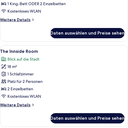
Partial
1 King-Bett ODER 2 Einzelbetten
Sea
Kostenloses WLAN
View
Weitere
Weitere Details
anzeigen
Details
für
Daten auswählen und Preise sehen
The
Innside
Room
Alle
Ein Hotelzimmer mit einem an der Wan
6
Partial
The Innside Room
Fotos
Sea
Blick auf die Stadt
View
für
18 m²
The
Innside
1 Schlafzimmer
Room
Platz für 2 Personen
anzeigen
2 Einzelbetten
Kostenloses WLAN
Weitere
Weitere Details
Details
für
Daten auswählen und Preise sehen
The
Innside