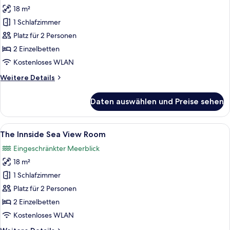
18 m²
The
Innside
1 Schlafzimmer
Room
Platz für 2 Personen
Front
2 Einzelbetten
Sea
Kostenloses WLAN
View
Weitere
Weitere Details
anzeigen
Details
für
Daten auswählen und Preise sehen
The
Innside
Room
Alle
Ein Hotelzimmer mit zwei Betten, eine
8
Front
The Innside Sea View Room
Fotos
Sea
Eingeschränkter Meerblick
View
für
18 m²
The
Innside
1 Schlafzimmer
Sea
Platz für 2 Personen
View
2 Einzelbetten
Room
Kostenloses WLAN
anzeigen
Weitere