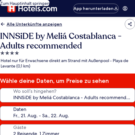
Zum Hauptinhalt springen
App herunterladen
Alle Unterkünfte anzeigen
INNSiDE by Meliá Costablanca -
Adults recommended
4.0-
Sterne-
Hotel nur für Erwachsene direkt am Strand mit Außenpool - Playa de
Unterkunft
Levante (0,1 km)
Wähle deine Daten, um Preise zu sehen
Wo soll’s hingehen?
Daten
Gäste