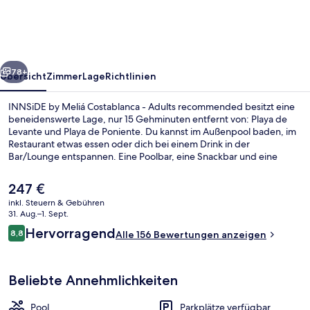
Costablanca
-
Adults
rück
Weiter
recommended
78+
Übersicht
Zimmer
Lage
Richtlinien
INNSiDE by Meliá Costablanca - Adults recommended besitzt eine
beneidenswerte Lage, nur 15 Gehminuten entfernt von: Playa de
Levante und Playa de Poniente. Du kannst im Außenpool baden, im
Restaurant etwas essen oder dich bei einem Drink in der
Bar/Lounge entspannen. Eine Poolbar, eine Snackbar und eine
Terrasse gehören ebenfalls zum Angebot.
Der
247 €
aktuelle
inkl. Steuern & Gebühren
Preis
31. Aug.–1. Sept.
The Innside Premium Room Front Sea 
beträgt
Bewertungen
Hervorragend
8,8
Alle 156 Bewertungen anzeigen
247 €.
8,8 von 10.
Beliebte Annehmlichkeiten
Pool
Parkplätze verfügbar