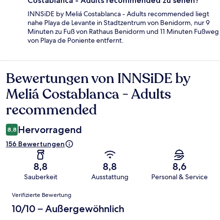
Costablanca - Adults recommended zu sehen?
INNSiDE by Meliá Costablanca - Adults recommended liegt
nahe Playa de Levante in Stadtzentrum von Benidorm, nur 9
Minuten zu Fuß von Rathaus Benidorm und 11 Minuten Fußweg
von Playa de Poniente entfernt.
Bewertungen von INNSiDE by
Bewertungen
Meliá Costablanca - Adults
recommended
Hervorragend
8,8
156 Bewertungen
8,8
8,8
8,6
Sauberkeit
Ausstattung
Personal & Service
Bewertungen
Verifizierte Bewertung
10/10 – Außergewöhnlich