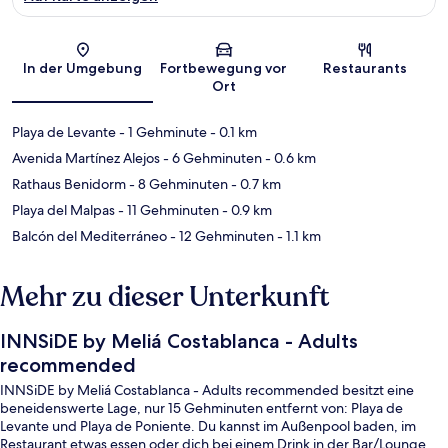
Karte
In der Umgebung
Fortbewegung vor
Restaurants
Ort
Playa de Levante
- 1 Gehminute
- 0.1 km
Avenida Martínez Alejos
- 6 Gehminuten
- 0.6 km
Rathaus Benidorm
- 8 Gehminuten
- 0.7 km
Playa del Malpas
- 11 Gehminuten
- 0.9 km
Balcón del Mediterráneo
- 12 Gehminuten
- 1.1 km
Mehr zu dieser Unterkunft
INNSiDE by Meliá Costablanca - Adults
recommended
INNSiDE by Meliá Costablanca - Adults recommended besitzt eine
beneidenswerte Lage, nur 15 Gehminuten entfernt von: Playa de
Levante und Playa de Poniente. Du kannst im Außenpool baden, im
Restaurant etwas essen oder dich bei einem Drink in der Bar/Lounge