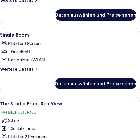
Weitere Details
Details
für
Daten auswählen und Preise sehen
The
Innside
Sea
Alle
Ein Hotelzimmer mit Bett, Schreibtisch
4
View
Single Room
Fotos
Room
Platz für 1 Person
für
1 Einzelbett
Single
Room
Kostenloses WLAN
anzeigen
Weitere
Weitere Details
Details
für
Daten auswählen und Preise sehen
Single
Room
Alle
Ein Hotelzimmer mit Bett, einem klein
10
The Studio Front Sea View
Fotos
Blick aufs Meer
für
23 m²
The
Studio
1 Schlafzimmer
Front
Platz für 2 Personen