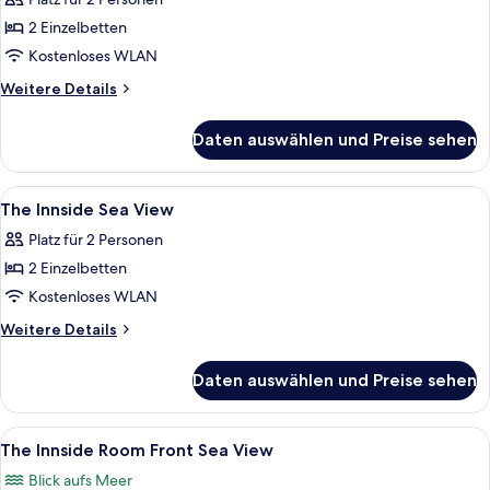
für
2 Einzelbetten
The
Innside
Kostenloses WLAN
Room
Weitere
Weitere Details
anzeigen
Details
für
Daten auswählen und Preise sehen
The
Innside
Room
Alle
Ein Hotelzimmer mit zwei Betten, eine
7
The Innside Sea View
Fotos
Platz für 2 Personen
für
2 Einzelbetten
The
Innside
Kostenloses WLAN
Sea
Weitere
Weitere Details
View
Details
für
anzeigen
Daten auswählen und Preise sehen
The
Innside
Sea
Alle
Ein modernes Hotelzimmer mit einem g
5
View
The Innside Room Front Sea View
Fotos
Blick aufs Meer
für