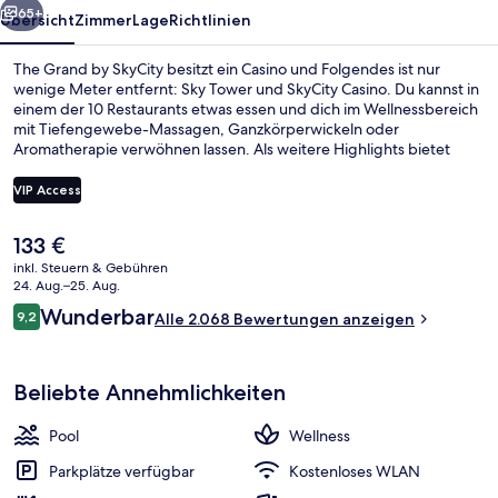
65+
Übersicht
Zimmer
Lage
Richtlinien
The Grand by SkyCity besitzt ein Casino und Folgendes ist nur
wenige Meter entfernt: Sky Tower und SkyCity Casino. Du kannst in
einem der 10 Restaurants etwas essen und dich im Wellnessbereich
mit Tiefengewebe-Massagen, Ganzkörperwickeln oder
Aromatherapie verwöhnen lassen. Als weitere Highlights bietet
dieses Hotel im luxuriösen Stil 3 Bars/Lounges, einen Innenpool und
einen Fitnessbereich. Andere Reisende lieben die bequemen
VIP Access
Betten und das hilfsbereite Personal. Die öffentlichen
Verkehrsmittel sind nur einen kurzen Fußmarsch entfernt: Zur
Der
133 €
Straßenbahnhaltestelle Gaunt Street sind es 12 Minuten und zur
Fassade der Unterkunft – Abend/Nac
aktuelle
Straßenbahnhaltestelle Daldy Street 15 Minuten.
inkl. Steuern & Gebühren
Preis
24. Aug.–25. Aug.
beträgt
Bewertungen
Wunderbar
9,2
Alle 2.068 Bewertungen anzeigen
133 €.
9,2 von 10.
Beliebte Annehmlichkeiten
Pool
Wellness
Parkplätze verfügbar
Kostenloses WLAN