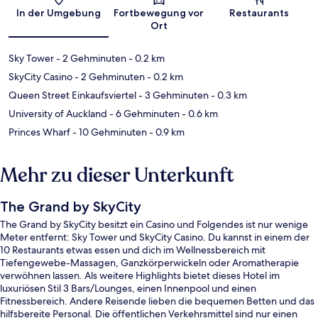
Karte
In der Umgebung
Fortbewegung vor
Restaurants
Ort
Sky Tower
- 2 Gehminuten
- 0.2 km
SkyCity Casino
- 2 Gehminuten
- 0.2 km
Queen Street Einkaufsviertel
- 3 Gehminuten
- 0.3 km
University of Auckland
- 6 Gehminuten
- 0.6 km
Princes Wharf
- 10 Gehminuten
- 0.9 km
Mehr zu dieser Unterkunft
The Grand by SkyCity
The Grand by SkyCity besitzt ein Casino und Folgendes ist nur wenige
Meter entfernt: Sky Tower und SkyCity Casino. Du kannst in einem der
10 Restaurants etwas essen und dich im Wellnessbereich mit
Tiefengewebe-Massagen, Ganzkörperwickeln oder Aromatherapie
verwöhnen lassen. Als weitere Highlights bietet dieses Hotel im
luxuriösen Stil 3 Bars/Lounges, einen Innenpool und einen
Fitnessbereich. Andere Reisende lieben die bequemen Betten und das
hilfsbereite Personal. Die öffentlichen Verkehrsmittel sind nur einen