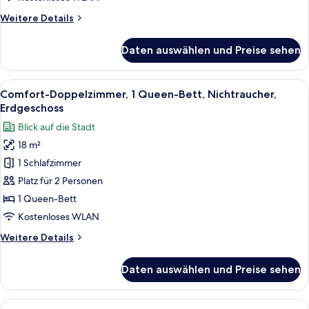
Terrasse,
Weitere
Weitere Details
Meerblick
Details
anzeigen
für
Daten auswählen und Preise sehen
Familienzimmer,
1 Queen-
Bett
Alle
Ein Hotelzimmer mit einem Bett, einem
10
und
Comfort-Doppelzimmer, 1 Queen-Bett, Nichtraucher,
Fotos
Schlafsofa,
Erdgeschoss
Terrasse,
für
Blick auf die Stadt
Meerblick
Comfort-
18 m²
Doppelzimmer,
1 Schlafzimmer
1
Queen-
Platz für 2 Personen
Bett,
1 Queen-Bett
Nichtraucher,
Kostenloses WLAN
Erdgeschoss
Weitere
Weitere Details
anzeigen
Details
für
Daten auswählen und Preise sehen
Comfort-
Doppelzimmer,
1
Alle
Minibar, Schreibtisch, schallisolierte