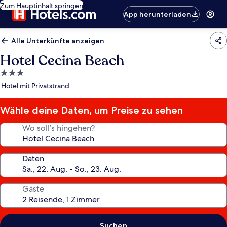
Zum Hauptinhalt springen
App herunterladen
Alle Unterkünfte anzeigen
Hotel Cecina Beach
3.0-
Sterne-
Hotel mit Privatstrand
Unterkunft
Wähle deine Daten, um Preise zu sehen
Wo soll’s hingehen?
Daten
Gäste
Suchen