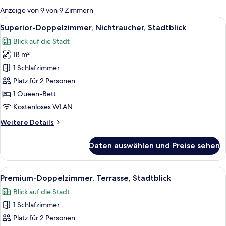
für
Anzeige von 9 von 9 Zimmern
Zimmer
Alle
Ein modernes Badezimmer mit Marmorw
10
Superior-Doppelzimmer, Nichtraucher, Stadtblick
Fotos
Blick auf die Stadt
für
18 m²
Superior-
Doppelzimmer,
1 Schlafzimmer
Nichtraucher,
Platz für 2 Personen
Stadtblick
1 Queen-Bett
anzeigen
Kostenloses WLAN
Weitere
Weitere Details
Details
für
Daten auswählen und Preise sehen
Superior-
Doppelzimmer,
Nichtraucher,
Alle
Ein Hotel mit einer Terrasse, komplet
11
Stadtblick
Premium-Doppelzimmer, Terrasse, Stadtblick
Fotos
Blick auf die Stadt
für
1 Schlafzimmer
Premium-
Doppelzimmer,
Platz für 2 Personen