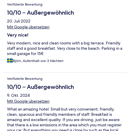
Bewertungen
Verifizierte Bewertung
10/10 – Außergewöhnlich
20. Juli 2022
Mit Google übersetzen
Very nice!
Very modern, nice and clean rooms with a big terrace. Friendly
staff and a good breakfast. Very close to the beach. Parking in a
small garage for 15€
Björn, Aufenthalt von 3 Nächten
Verifizierte Bewertung
10/10 – Außergewöhnlich
9. Okt. 2024
Mit Google übersetzen
What an amazing hotel. Small but very convenient, friendly,
clean, spacious and friendly members of staff. Breakfast is
amazing and excellent quality. If you are driving, just be aware
that there is a low emissions in the area which you must register
your car. But everything you need is close by such as the local