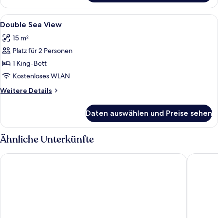
Patio
Alle
Minibar, Schreibtisch, schallisolierte
7
Double Sea View
Fotos
15 m²
für
Platz für 2 Personen
Double
Sea
1 King-Bett
View
Kostenloses WLAN
anzeigen
Weitere
Weitere Details
Details
für
Daten auswählen und Preise sehen
Double
Sea
View
Ähnliche Unterkünfte
Hotel Massimo
Hotel St