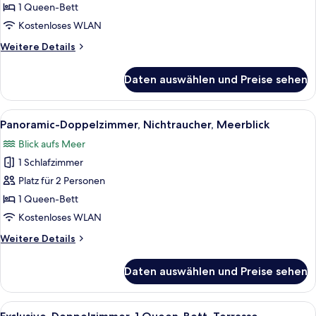
Terrasse,
1 Queen-Bett
Stadtblick
Kostenloses WLAN
anzeigen
Weitere
Weitere Details
Details
für
Daten auswählen und Preise sehen
Premium-
Doppelzimmer,
Terrasse,
Alle
Blick auf einen Strand mit zahlreich
8
Stadtblick
Panoramic-Doppelzimmer, Nichtraucher, Meerblick
Fotos
Blick aufs Meer
für
1 Schlafzimmer
Panoramic-
Doppelzimmer,
Platz für 2 Personen
Nichtraucher,
1 Queen-Bett
Meerblick
Kostenloses WLAN
anzeigen
Weitere
Weitere Details
Details
für
Daten auswählen und Preise sehen
Panoramic-
Doppelzimmer,
Nichtraucher,
Alle
Ein Balkon mit Tisch und Stühlen, Blic
8
Meerblick