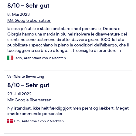
8/10 – Sehr gut
8. Mai 2023
Mit Google übersetzen
la cosa più utile è stato constatare che il personale, Debora e
Giorgia hanno una marcia in più nel risolvere le disavventure dei
clienti, ne sono testimone diretto. davvero grazie 1000. le foto
pubblicate rispecchiano in pieno le condizioni dell'albergo, che il
tuo soggiorno sia breve o lungo.... ti consiglio di prendere in
considerazione l' Hotel Cecina Beach
Carlo, Aufenthalt von 2 Nächten
Verifizierte Bewertung
8/10 – Sehr gut
23. Juli 2022
Mit Google übersetzen
Ny istandsat, ikke helt færdiggjort men pænt og lækkert. Meget
imødekommende personaler.
Kim, Aufenthalt von 2 Nächten