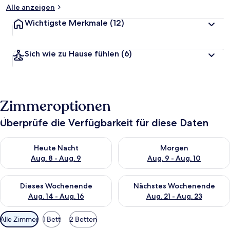
Alle anzeigen
Wichtigste Merkmale
(12)
Sich wie zu Hause fühlen
(6)
Zimmeroptionen
Überprüfe die Verfügbarkeit für diese Daten
Überprüfe die Verfügbarkeit für heute Nacht, Aug. 8 - Aug. 9.
Überprüfe die Verfügbarkeit f
Heute Nacht
Morgen
Aug. 8 - Aug. 9
Aug. 9 - Aug. 10
Überprüfe die Verfügbarkeit für dieses Wochenende, Aug. 14 -
Überprüfe die Verfügbarkeit f
Dieses Wochenende
Nächstes Wochenende
Aug. 14 - Aug. 16
Aug. 21 - Aug. 23
Verfügbare
Alle Zimmer
1 Bett
2 Betten
Filter