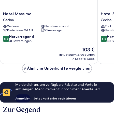
Hotel
Hotel
Hotel Massimo
Hotel 
Massimo
Stella
Cecina
Cecina
Cecina
Marina
Wellness
Haustiere erlaubt
Pool
Cecina
Kostenloses WLAN
Klimaanlage
Hausti
8.6
8.6
Hervorragend
Her
8,6
8,6
von
von
41 Bewertungen
30 B
10,
10,
Der
103 €
Hervorragend,
Hervorr
Preis
41
30
inkl. Steuern & Gebühren
beträgt
7. Sept.–8. Sept.
Bewertungen
Bewert
103 €
Ähnliche Unterkünfte vergleichen
Melde dich an, um verfügbare Rabatte und Vorteile
anzuzeigen. Mehr Prämien für noch mehr Abenteuer!
Anmelden
Jetzt kostenlos registrieren
Zur Gegend