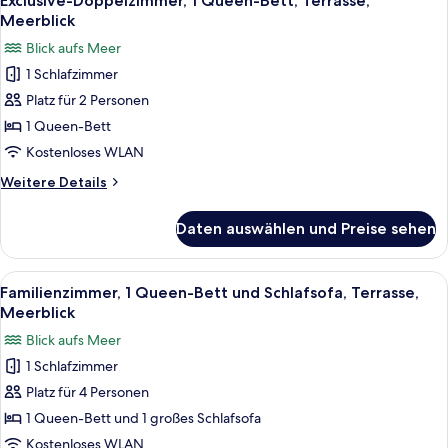
Exclusive-Doppelzimmer, 1 Queen-Bett, Terrasse,
Fotos
Meerblick
für
Blick aufs Meer
Exclusive-
1 Schlafzimmer
Doppelzimmer,
Platz für 2 Personen
1
Queen-
1 Queen-Bett
Bett,
Kostenloses WLAN
Terrasse,
Weitere
Weitere Details
Meerblick
Details
anzeigen
für
Daten auswählen und Preise sehen
Exclusive-
Doppelzimmer,
1
Alle
Eine Terrasse direkt am Strand mit Sit
6
Queen-
Familienzimmer, 1 Queen-Bett und Schlafsofa, Terrasse,
Fotos
Bett,
Meerblick
Terrasse,
für
Blick aufs Meer
Meerblick
Familienzimmer,
1 Schlafzimmer
1 Queen-
Platz für 4 Personen
Bett
und
1 Queen-Bett und 1 großes Schlafsofa
Schlafsofa,
Kostenloses WLAN