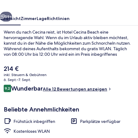
rück
Weiter
59+
Übersicht
Zimmer
Lage
Richtlinien
Wenn du nach Cecina reist, ist Hotel Cecina Beach eine
hervorragende Wahl. Wenn du im Urlaub aktiv bleiben möchtest,
kannst du in der Nähe die Möglichkeiten zum Schnorcheln nutzen.
Während deines Aufenthalts bekommst du gratis WLAN. Täglich
von 08:00 Uhr bis 12:00 Uhr wird ein im Preis inbegriffenes
kontinentales Frühstück serviert.
Der
214 €
aktuelle
inkl. Steuern & Gebühren
Preis
6. Sept.–7. Sept.
Panoramic-Doppelzimmer, Nichtrauche
beträgt
Bewertungen
Wunderbar
9,2
Alle 12 Bewertungen anzeigen
214 €.
9,2 von 10.
Beliebte Annehmlichkeiten
Frühstück inbegriffen
Parkplätze verfügbar
Kostenloses WLAN