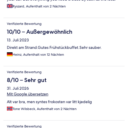
town to vineyards for wine tasting. Shame the weather was not
Ryszard, Aufenthalt von 2 Nächten
that good as we arrived when the storms hit but set that aside,
the next day, amazing weather, wonderful views. Highly
recommended this hotel
Verifizierte Bewertung
10/10 – Außergewöhnlich
13. Juli 2023
Direkt am Strand.Gutes Frühstückbuffet.Sehr sauber.
Heinz, Aufenthalt von 12 Nächten
Verifizierte Bewertung
8/10 – Sehr gut
31. Juli 2026
Mit Google übersetzen
Alt var bra, men syntes frokosten var litt kjedelig
Tone Wilsbeck, Aufenthalt von 2 Nächten
Verifizierte Bewertung