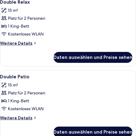
8
Queen-
Double Relax
Fotos
Bett,
15 m²
Nichtraucher,
für
Erdgeschoss
Platz für 2 Personen
Double
Relax
1 King-Bett
anzeigen
Kostenloses WLAN
Weitere
Weitere Details
Details
für
Daten auswählen und Preise sehen
Double
Relax
Alle
Badezimmer | Dusche, Hausschuhe, Bi
5
Double Patio
Fotos
15 m²
für
Platz für 2 Personen
Double
Patio
1 King-Bett
anzeigen
Kostenloses WLAN
Weitere
Weitere Details
Details
für
Daten auswählen und Preise sehen
Double